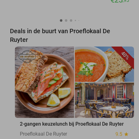
,95
Deals in de buurt van Proeflokaal De
Ruyter
40%
favorite_border
2-gangen keuzelunch bij Proeflokaal De Ruyter
Proeflokaal De Ruyter
9.5
star