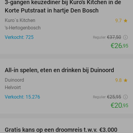
3-gangen keuzediner bij Kuro's Kitchen in de
28%
Korte Putstraat in hartje Den Bosch
Kuro´s Kitchen
9.7
star
's-Hertogenbosch
Verkocht: 725
€37
,50
Regulier
€26
,95
favorite_border
All-in spelen, eten en drinken bij Duinoord
19%
Duinoord
9.8
star
Helvoirt
Verkocht: 15.276
€25
,95
Regulier
€20
,95
favorite_border
Gratis kans op een droomreis t.w.v. €3.000