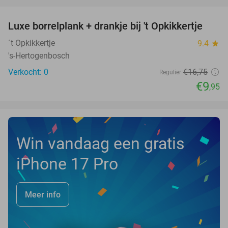
favorite_border
Luxe borrelplank + drankje bij 't Opkikkertje
41%
NEW
TODAY
´t Opkikkertje
9.4
star
's-Hertogenbosch
Verkocht: 0
€16
,75
Regulier
€9
,95
Win vandaag een gratis
iPhone 17 Pro
Meer info