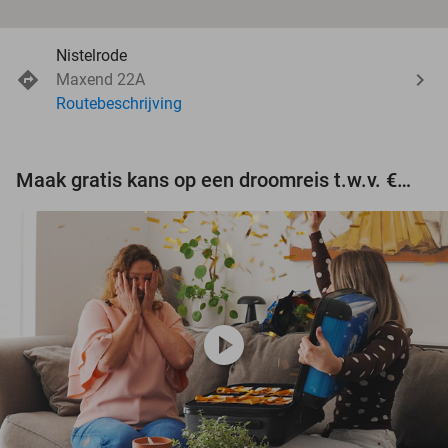
Nistelrode
Maxend 22A
Routebeschrijving
Maak gratis kans op een droomreis t.w.v. €3.000!
play_circle