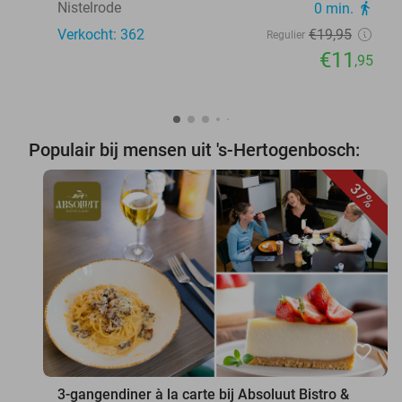
Nistelrode
0 min.
directions_walk
Verkocht: 362
€19
,95
Regulier
€11
,95
Populair bij mensen uit 's-Hertogenbosch:
37%
favorite_border
3-gangendiner à la carte bij Absoluut Bistro &