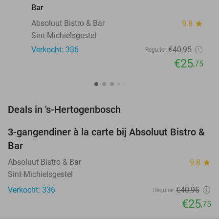
Bar
Absoluut Bistro & Bar
9.8
star
Sint-Michielsgestel
Verkocht: 336
€40
,95
Regulier
€25
,75
favorite_border
Deals in 's-Hertogenbosch
3-gangendiner à la carte bij Absoluut Bistro &
37%
Bar
Absoluut Bistro & Bar
9.8
star
Sint-Michielsgestel
Verkocht: 336
€40
,95
Regulier
€25
,75