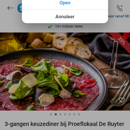
Open
7 dagen per week beschikbaar
Annuleer
Bereikbaar vanaf 08
10+ miljoen leden
9,4
op basis van
206.262 reviews
Ontdek 15.000+ deals
33%
7 dagen per week beschikbaar
10+ miljoen leden
favorite_border
3-gangen keuzediner bij Proeflokaal De Ruyter