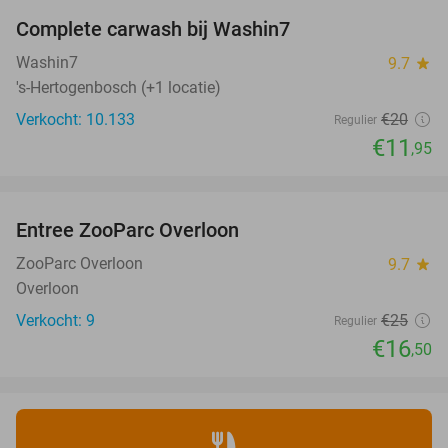
Complete carwash bij Washin7
40%
Washin7
9.7
star
's-Hertogenbosch (+1 locatie)
Verkocht: 10.133
€20
Regulier
€11
,95
favorite_border
Entree ZooParc Overloon
34%
NEW
TODAY
ZooParc Overloon
9.7
star
Overloon
Verkocht: 9
€25
Regulier
€16
,50