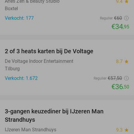
Aries Zen & Beauty Studio
9.4
star
Boxtel
Verkocht: 177
€60
Regulier
€34
,95
favorite_border
2 of 3 heats karten bij De Voltage
37%
De Voltage Indoor Entertainment
8.7
star
Tilburg
Verkocht: 1.672
€57
,50
Regulier
€36
,50
favorite_border
3-gangen keuzediner bij IJzeren Man
29%
Strandhuys
IJzeren Man Strandhuys
9.3
star