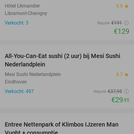
Hôtel L'Amandier
9.9
star
Libramont-Chevigny
Verkocht: 3
€191
Regulier
€129
favorite_border
All-You-Can-Eat sushi (2 uur) bij Mesi Sushi
21%
Nederlandplein
Mesi Sushi Nederlandplein
9.7
star
Eindhoven
Verkocht: 497
€37
,95
Regulier
€29
,95
favorite_border
Entree Nettenpark of Klimbos IJzeren Man
29%
Vught + consumptie