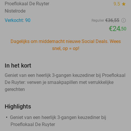
Proeflokaal De Ruyter
9.5
star
Nistelrode
Verkocht: 90
€36
,55
Regulier
€24
,50
Dagelijks om middernacht nieuwe Social Deals. Wees
snel, op = op!
In het kort
Geniet van een heerlijk 3-gangen keuzediner bij Proeflokaal
De Ruyter: verwen je smaakpapillen met verrukkelijke
gerechten
Highlights
Geniet van een heerlijk 3-gangen keuzediner bij
Proeflokaal De Ruyter