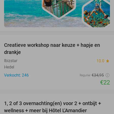
favorite_border
Creatieve workshop naar keuze + hapje en
37%
drankje
Ibizstar
10.0
star
Hedel
Verkocht: 246
€34
,95
Regulier
€22
favorite_border
1, 2 of 3 overnachting(en) voor 2 + ontbijt +
32%
NEW
wellness + meer bij Hôtel L'Amandier
TODAY