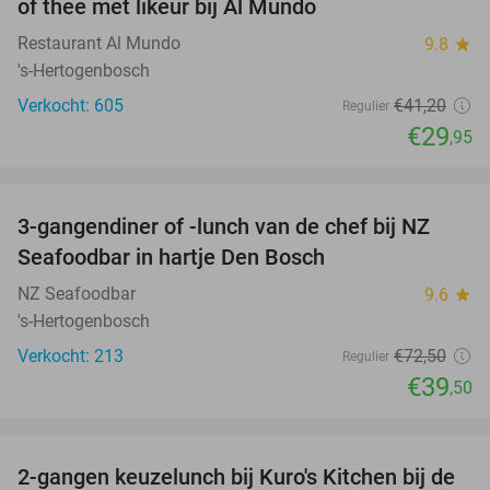
of thee met likeur bij Al Mundo
Restaurant Al Mundo
9.8
star
's-Hertogenbosch
Verkocht: 605
€41
,20
Regulier
€29
,95
favorite_border
3-gangendiner of -lunch van de chef bij NZ
46%
Seafoodbar in hartje Den Bosch
NZ Seafoodbar
9.6
star
's-Hertogenbosch
Verkocht: 213
€72
,50
Regulier
€39
,50
favorite_border
2-gangen keuzelunch bij Kuro's Kitchen bij de
41%