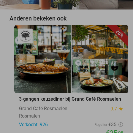
Anderen bekeken ook
26%
favorite_border
3-gangen keuzediner bij Grand Café Rosmaelen
Grand Café Rosmaelen
9.7
star
Rosmalen
Verkocht: 926
€35
Regulier
€25