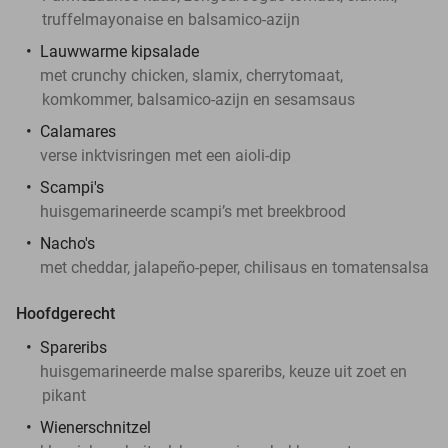
truffelmayonaise en balsamico-azijn
Lauwwarme kipsalade
met crunchy chicken, slamix, cherrytomaat,
komkommer, balsamico-azijn en sesamsaus
Calamares
verse inktvisringen met een aioli-dip
Scampi's
huisgemarineerde scampi’s met breekbrood
Nacho's
met cheddar, jalapeño-peper, chilisaus en tomatensalsa
Hoofdgerecht
Spareribs
huisgemarineerde malse spareribs, keuze uit zoet en
pikant
Wienerschnitzel