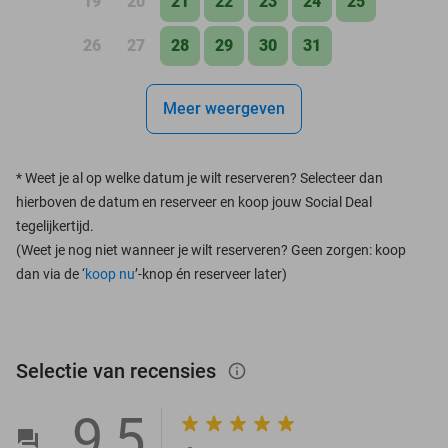
19
20
21
22
23
24
25
26
27
28
29
30
31
Meer weergeven
*
Weet je al op welke datum je wilt reserveren? Selecteer dan
hierboven de datum en reserveer en koop jouw Social Deal
tegelijkertijd.
(Weet je nog niet wanneer je wilt reserveren? Geen zorgen: koop
dan via de ‘
koop nu
’-knop én reserveer later)
Selectie van recensies
info_outlined
9,5