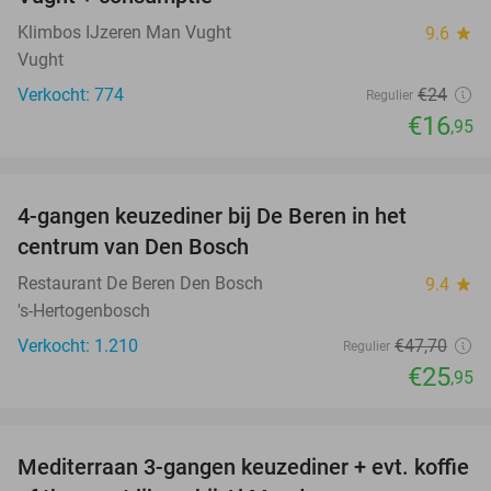
Klimbos IJzeren Man Vught
9.6
star
Vught
Verkocht: 774
€24
Regulier
€16
,95
favorite_border
4-gangen keuzediner bij De Beren in het
46%
centrum van Den Bosch
Restaurant De Beren Den Bosch
9.4
star
's-Hertogenbosch
Verkocht: 1.210
€47
,70
Regulier
€25
,95
favorite_border
Mediterraan 3-gangen keuzediner + evt. koffie
27%