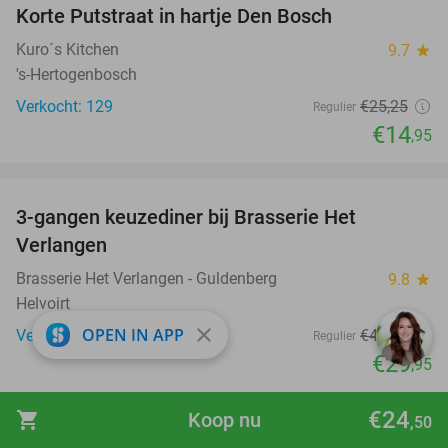
Korte Putstraat in hartje Den Bosch
Kuro´s Kitchen
9.7
star
's-Hertogenbosch
Verkocht: 129
€25
,25
Regulier
€14
,95
favorite_border
3-gangen keuzediner bij Brasserie Het
31%
Verlangen
Brasserie Het Verlangen - Guldenberg
9.8
star
Helvoirt
close
OPEN IN APP
Verkocht: 654
€43
,20
Regulier
€29
,95
€24
shopping_cart
Koop nu
,50