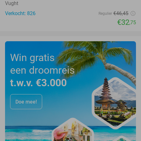
Vught
Verkocht: 826
€46
,45
Regulier
€32
,75
Win gratis
een droomreis
t.w.v. €3.000
Doe mee!