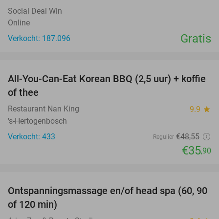
Social Deal Win
Online
Gratis
Verkocht: 187.096
favorite_border
All-You-Can-Eat Korean BBQ (2,5 uur) + koffie
26%
of thee
Restaurant Nan King
9.9
star
's-Hertogenbosch
Verkocht: 433
€48
,55
Regulier
€35
,90
favorite_border
Ontspanningsmassage en/of head spa (60, 90
42%
of 120 min)