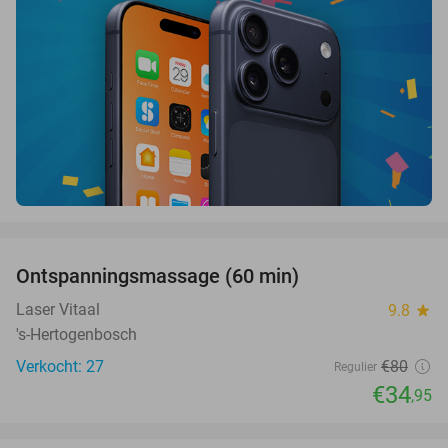
favorite_border
Ontspanningsmassage (60 min)
56%
Laser Vitaal
9.8
star
's-Hertogenbosch
Verkocht: 27
€80
Regulier
€34
,95
favorite_border