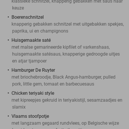
klassieke schnitzel, knapperig gebakken met saus naar
keuze
Boerenschnitzel
knapperig gebakken schnitzel met uitgebakken spekjes,
paprika, ui en champignons
Huisgemaakte saté
met malse gemarineerde kipfilet of varkenshaas,
huisgemaakte satésaus, knapperige gedroogde uitjes
en atjar tjampoer
Hamburger De Ruyter
met briochebroodje, Black Angus-hamburger, pulled
pork, little gem, tomaat en barbecuesaus
Chicken teriyaki style
met kipreepjes gekruid in teriyakistijl, sesamzaadjes en
slamix
Vlaams stoofpotje
met langzaam gegaard rundvlees, op Belgische wijze