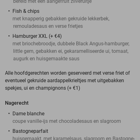
bereid met een aangefruit zilveruitje
Fish & chips
met knapperig gebakken gekruide lekkerbek,
remouladesaus en verse frietjes
Hamburger XXL (+ €4)
met briochebroodje, dubbele Black Angus-hamburger,
little gem, gebakken ei, gekaramelliseerde ui, tomaat,
augurk en huisgemaakte saus
Alle hoofdgerechten worden geserveerd met verse friet of
eventueel gekruide aardappelkrieltjes met uitgebakken
spekjes, ui en champignons (+ €1)
Nagerecht
Dame blanche
coupe vanille-ijs met chocoladesaus en slagroom
Bastogneparfait
huisgemaakt, met karamelsaus, slagroom en Bastogne-