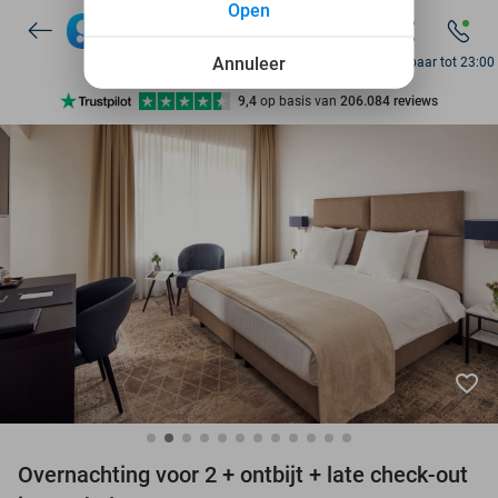
Open
7 dagen per week beschikbaar
10+ miljoen leden
Annuleer
Bereikbaar tot 23:00
9,4
op basis van
206.084 reviews
Ontdek 15.000+ deals
7 dagen per week beschikbaar
10+ miljoen leden
favorite_border
Overnachting voor 2 + ontbijt + late check-out