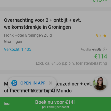
favorite_border
Overnachting voor 2 + ontbijt + evt.
45%
welkomstdrankje in Groningen
Flonk Hotel Groningen Zuid
9.8
star
Groningen
Verkocht: 1.435
€206
Regulier
€114
Excl. ca. €4,65 p.p.p.n. toeristenbelasting
favorite_border
close
OPEN IN APP
Mediterraan 3-gangen keuzediner + evt. koffie
27%
of thee met likeur bij Al Mundo
Restaurant Al Mundo
9.8
star
Boek nu voor €141
hotel
shopping_cart
Boek nu
navigate_next
's-Hertogenbosch
per kamer, per nacht