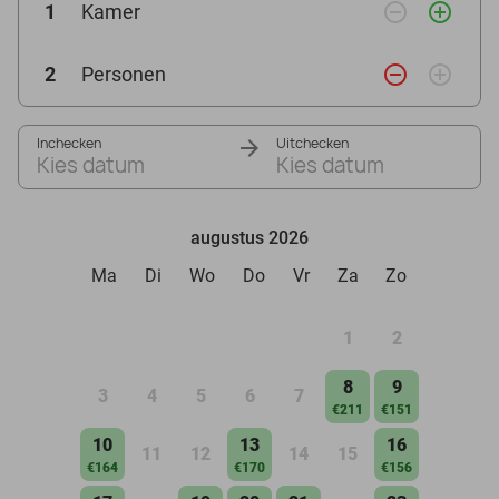
remove_circle_outline
add_circle_outline
1
Kamer
remove_circle_outline
add_circle_outline
2
Personen
Inchecken
Uitchecken
Kies datum
Kies datum
augustus 2026
Ma
Di
Wo
Do
Vr
Za
Zo
1
2
8
9
3
4
5
6
7
€211
€151
10
13
16
11
12
14
15
€164
€170
€156