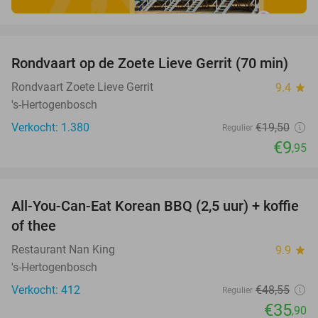
favorite_border
Rondvaart op de Zoete Lieve Gerrit (70 min)
49%
Rondvaart Zoete Lieve Gerrit
9.4
star
's-Hertogenbosch
Verkocht: 1.380
€19
,50
Regulier
€9
,95
favorite_border
All-You-Can-Eat Korean BBQ (2,5 uur) + koffie
26%
of thee
Restaurant Nan King
9.9
star
's-Hertogenbosch
Verkocht: 412
€48
,55
Regulier
€35
,90