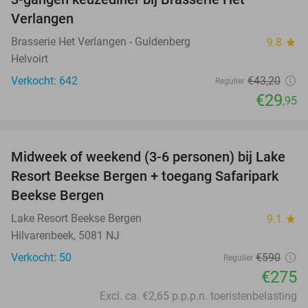
31%
Verlangen
Brasserie Het Verlangen - Guldenberg
9.8
star
Helvoirt
Verkocht: 642
€43
,20
Regulier
€29
,95
favorite_border
Midweek of weekend (3-6 personen) bij Lake
53%
Resort Beekse Bergen + toegang Safaripark
Beekse Bergen
Lake Resort Beekse Bergen
9.1
star
Hilvarenbeek, 5081 NJ
Verkocht: 50
€590
Regulier
€275
Excl. ca. €2,65 p.p.p.n. toeristenbelasting