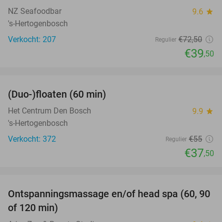
NZ Seafoodbar
9.6
star
's-Hertogenbosch
Verkocht: 207
€72
,50
Regulier
€39
,50
favorite_border
(Duo-)floaten (60 min)
32%
Het Centrum Den Bosch
9.9
star
's-Hertogenbosch
Verkocht: 372
€55
Regulier
€37
,50
favorite_border
Ontspanningsmassage en/of head spa (60, 90
42%
of 120 min)