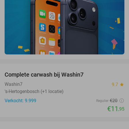
favorite_border
Complete carwash bij Washin7
40%
Washin7
9.7
star
's-Hertogenbosch (+1 locatie)
Verkocht: 9.999
€20
Regulier
€11
,95
favorite_border