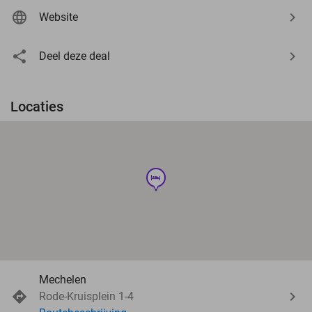
Website
Deel deze deal
Locaties
hotel
Mechelen
Rode-Kruisplein 1-4