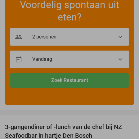
Voordelig spontaan uit
eten?
Zoek Restaurant
favorite_border
3-gangendiner of -lunch van de chef bij NZ
46%
Seafoodbar in hartje Den Bosch