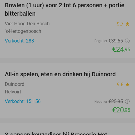
Bowlen (1 uur) voor 2 tot 6 personen + portie
37%
bitterballen
Vier Hoog Den Bosch
9.7
star
's-Hertogenbosch
Verkocht: 288
€39
,65
Regulier
€24
,95
favorite_border
All-in spelen, eten en drinken bij Duinoord
19%
Duinoord
9.8
star
Helvoirt
Verkocht: 15.156
€25
,95
Regulier
€20
,95
favorite_border
3-gangen keuzediner bij Brasserie Het