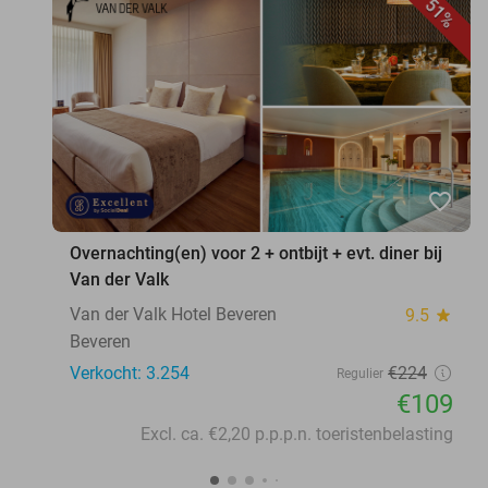
51%
favorite_border
Overnachting(en) voor 2 + ontbijt + evt. diner bij
Van der Valk
Van der Valk Hotel Beveren
9.5
star
Beveren
Verkocht: 3.254
€224
Regulier
€109
Excl. ca. €2,20 p.p.p.n. toeristenbelasting