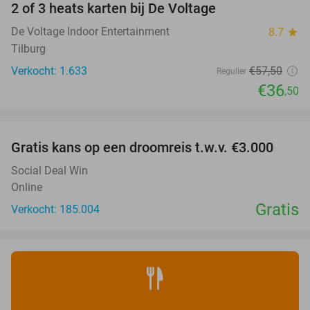
2 of 3 heats karten bij De Voltage
37%
De Voltage Indoor Entertainment
8.7
star
Tilburg
Verkocht: 1.633
€57
,50
Regulier
€36
,50
favorite_border
Gratis kans op een droomreis t.w.v. €3.000
Social Deal Win
Online
Gratis
Verkocht: 185.004