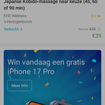
Japanse Kobido-massage naar keuze (45, 60
44%
NEW
of 90 min)
TODAY
KHE Wellness
8.6
star
's-Hertogenbosch
Verkocht: 4
€70
Regulier
€39
Win vandaag een gratis
iPhone 17 Pro
Meer info