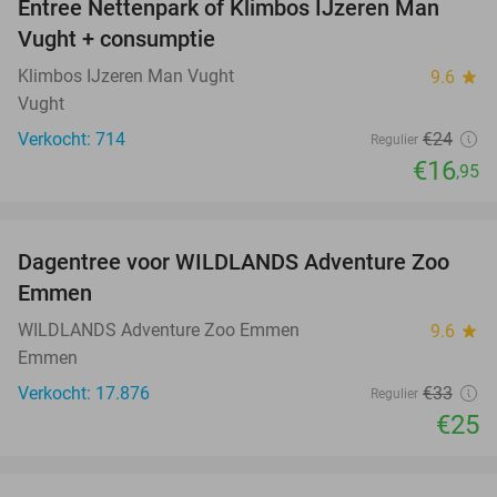
Entree Nettenpark of Klimbos IJzeren Man
29%
Vught + consumptie
Klimbos IJzeren Man Vught
9.6
star
Vught
Verkocht: 714
€24
Regulier
€16
,95
favorite_border
Dagentree voor WILDLANDS Adventure Zoo
24%
Emmen
WILDLANDS Adventure Zoo Emmen
9.6
star
Emmen
Verkocht: 17.876
€33
Regulier
€25
favorite_border