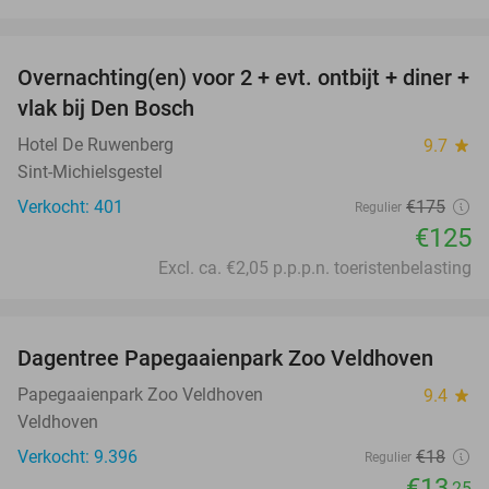
favorite_border
Overnachting(en) voor 2 + evt. ontbijt + diner +
29%
vlak bij Den Bosch
Hotel De Ruwenberg
9.7
star
Sint-Michielsgestel
Verkocht: 401
€175
Regulier
€125
Excl. ca. €2,05 p.p.p.n. toeristenbelasting
favorite_border
Dagentree Papegaaienpark Zoo Veldhoven
26%
Papegaaienpark Zoo Veldhoven
9.4
star
Veldhoven
Verkocht: 9.396
€18
Regulier
€13
,25