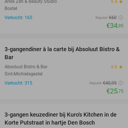
Aries Zen & Beauty Studio
9.4
star
Boxtel
Verkocht: 165
€60
Regulier
€34
,95
favorite_border
3-gangendiner à la carte bij Absoluut Bistro &
37%
Bar
Absoluut Bistro & Bar
9.8
star
Sint-Michielsgestel
Verkocht: 315
€40
,95
Regulier
€25
,75
favorite_border
3-gangen keuzediner bij Kuro's Kitchen in de
28%
Korte Putstraat in hartje Den Bosch