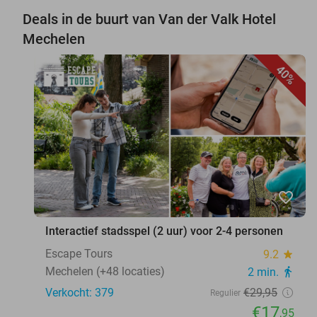
Deals in de buurt van Van der Valk Hotel
Mechelen
40%
favorite_border
Interactief stadsspel (2 uur) voor 2-4 personen
Escape Tours
9.2
star
Mechelen (+48 locaties)
2 min.
directions_walk
Verkocht: 379
€29
,95
Regulier
€17
,95