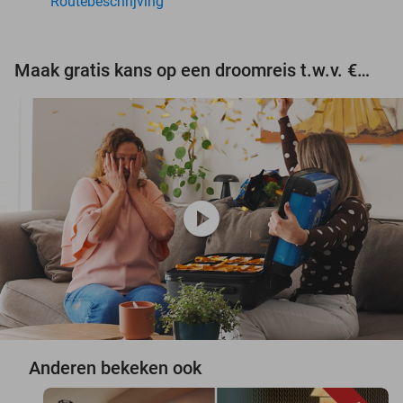
Routebeschrijving
Maak gratis kans op een droomreis t.w.v. €3.000!
play_circle
Anderen bekeken ook