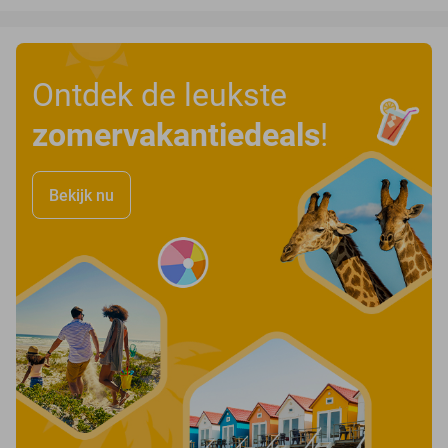
Ontdek de leukste
zomervakantiedeals
!
Bekijk nu