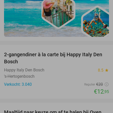
favorite_border
2-gangendiner à la carte bij Happy Italy Den
35%
Bosch
Happy Italy Den Bosch
8.5
star
's-Hertogenbosch
Verkocht: 3.040
€20
Regulier
€12
,95
favorite_border
Maaltijd naar keuze om af te halen bij Oven