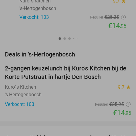
Kuro´s Kitchen
9.7
star
's-Hertogenbosch
Verkocht: 103
€25
,25
Regulier
€14
,95
favorite_border
Deals in 's-Hertogenbosch
2-gangen keuzelunch bij Kuro's Kitchen bij de
41%
Korte Putstraat in hartje Den Bosch
Kuro´s Kitchen
9.7
star
's-Hertogenbosch
Verkocht: 103
€25
,25
Regulier
€14
,95
favorite_border