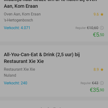
48%
Aan, Kom Eraan
Oven Aan, Kom Eraan
9.6
star
's-Hertogenbosch
Verkocht: 4.071
€10
,60
Regulier
€5
,50
favorite_border
All-You-Can-Eat & Drink (2,5 uur) bij
17%
Restaurant Xie Xie
Restaurant Xie Xie
8.9
star
Nuland
Verkocht: 240
€43
Regulier
€35
,90
favorite_border