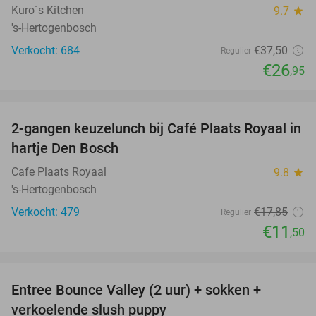
Kuro´s Kitchen
9.7
star
's-Hertogenbosch
Verkocht: 684
€37
,50
Regulier
€26
,95
favorite_border
2-gangen keuzelunch bij Café Plaats Royaal in
36%
hartje Den Bosch
Cafe Plaats Royaal
9.8
star
's-Hertogenbosch
Verkocht: 479
€17
,85
Regulier
€11
,50
favorite_border
Entree Bounce Valley (2 uur) + sokken +
46%
verkoelende slush puppy