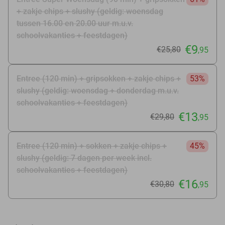
+ zakje chips + slushy (geldig: woensdag
tussen 16.00 en 20.00 uur m.u.v.
schoolvakanties + feestdagen)
€9
€25
,80
,95
Entree (120 min) + gripsokken + zakje chips +
53%
slushy (geldig: woensdag + donderdag m.u.v.
schoolvakanties + feestdagen)
€13
€29
,80
,95
Entree (120 min) + sokken + zakje chips +
45%
slushy (geldig: 7 dagen per week incl.
schoolvakanties + feestdagen)
€16
€30
,80
,95