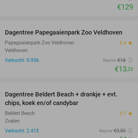
€129
favorite_border
Dagentree Papegaaienpark Zoo Veldhoven
26%
Papegaaienpark Zoo Veldhoven
9.4
star
Veldhoven
Verkocht: 9.956
€18
Regulier
€13
,25
favorite_border
Dagentree Beldert Beach + drankje + evt.
53%
chips, koek en/of candybar
Beldert Beach
9.1
star
Zoelen
Verkocht: 2.415
€9
,50
Regulier