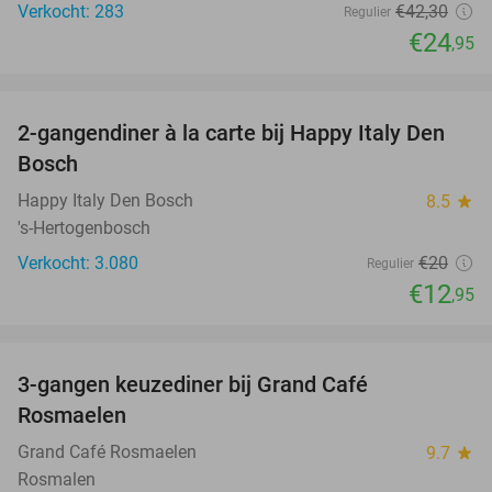
Verkocht: 283
€42
,30
Regulier
€24
,95
favorite_border
2-gangendiner à la carte bij Happy Italy Den
35%
Bosch
Happy Italy Den Bosch
8.5
star
's-Hertogenbosch
Verkocht: 3.080
€20
Regulier
€12
,95
favorite_border
3-gangen keuzediner bij Grand Café
26%
Rosmaelen
Grand Café Rosmaelen
9.7
star
Rosmalen