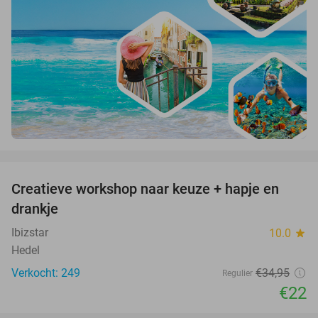
favorite_border
Creatieve workshop naar keuze + hapje en
37%
drankje
Ibizstar
10.0
star
Hedel
Verkocht: 249
€34
,95
Regulier
€22
favorite_border