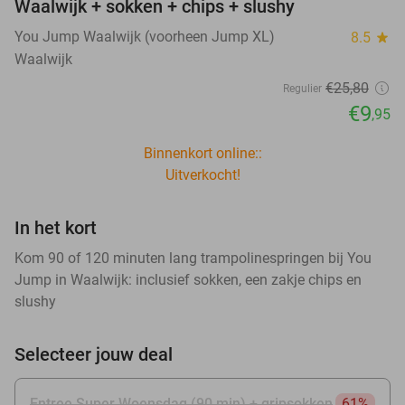
Waalwijk + sokken + chips + slushy
You Jump Waalwijk (voorheen Jump XL)
8.5
star
Waalwijk
€25
,80
Regulier
€9
,95
Binnenkort online::
Uitverkocht!
In het kort
Kom 90 of 120 minuten lang trampolinespringen bij You
Jump in Waalwijk: inclusief sokken, een zakje chips en
slushy
Selecteer jouw deal
Entree Super Woensdag (90 min) + gripsokken
61%