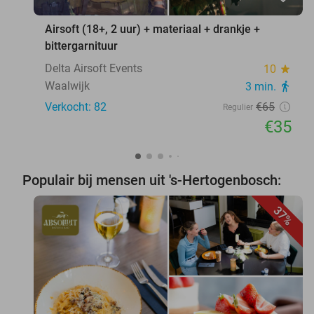
Airsoft (18+, 2 uur) + materiaal + drankje +
bittergarnituur
Delta Airsoft Events
10
star
Waalwijk
3 min.
directions_walk
Verkocht: 82
€65
Regulier
€35
Populair bij mensen uit 's-Hertogenbosch:
37%