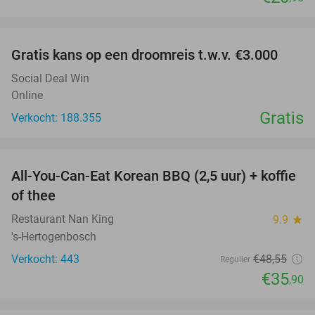
favorite_border
Gratis kans op een droomreis t.w.v. €3.000
Social Deal Win
Online
Gratis
Verkocht: 188.355
favorite_border
All-You-Can-Eat Korean BBQ (2,5 uur) + koffie
26%
of thee
Restaurant Nan King
9.9
star
's-Hertogenbosch
Verkocht: 443
€48
,55
Regulier
€35
,90
favorite_border