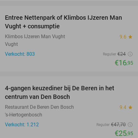
favorite_border
Entree Nettenpark of Klimbos IJzeren Man
29%
Vught + consumptie
Klimbos IJzeren Man Vught
9.6
star
Vught
Verkocht: 803
€24
Regulier
€16
,95
favorite_border
4-gangen keuzediner bij De Beren in het
46%
centrum van Den Bosch
Restaurant De Beren Den Bosch
9.4
star
's-Hertogenbosch
Verkocht: 1.212
€47
,70
Regulier
€25
,95