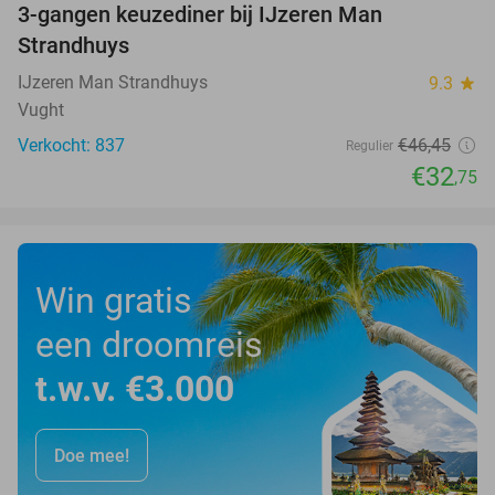
3-gangen keuzediner bij IJzeren Man
29%
Strandhuys
IJzeren Man Strandhuys
9.3
star
Vught
Verkocht: 837
€46
,45
Regulier
€32
,75
Win gratis
een droomreis
t.w.v. €3.000
Doe mee!