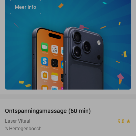
Meer info
favorite_border
Ontspanningsmassage (60 min)
56%
Laser Vitaal
9.8
star
's-Hertogenbosch