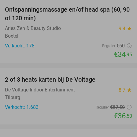
Ontspanningsmassage en/of head spa (60, 90
42%
of 120 min)
Aries Zen & Beauty Studio
9.4
star
Boxtel
Verkocht: 178
€60
Regulier
€34
,95
favorite_border
2 of 3 heats karten bij De Voltage
37%
De Voltage Indoor Entertainment
8.7
star
Tilburg
Verkocht: 1.683
€57
,50
Regulier
€36
,50
favorite_border