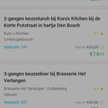
favorite_border
2-gangen keuzelunch bij Kuro's Kitchen bij de
41%
Korte Putstraat in hartje Den Bosch
Kuro´s Kitchen
9.7
star
's-Hertogenbosch
Verkocht: 141
€25
,25
Regulier
€14
,95
favorite_border
3-gangen keuzediner bij Brasserie Het
31%
Verlangen
Brasserie Het Verlangen - Guldenberg
9.8
star
Helvoirt
Verkocht: 657
€43
,20
Regulier