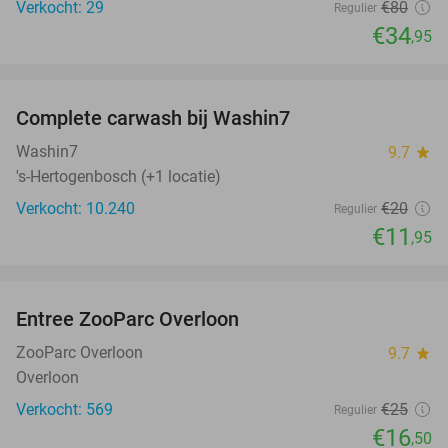
Verkocht: 29
€80
Regulier
€34
,95
favorite_border
Complete carwash bij Washin7
40%
Washin7
9.7
star
's-Hertogenbosch (+1 locatie)
Verkocht: 10.240
€20
Regulier
€11
,95
favorite_border
Entree ZooParc Overloon
34%
NEW
TODAY
ZooParc Overloon
9.7
star
Overloon
Verkocht: 569
€25
Regulier
€16
,50