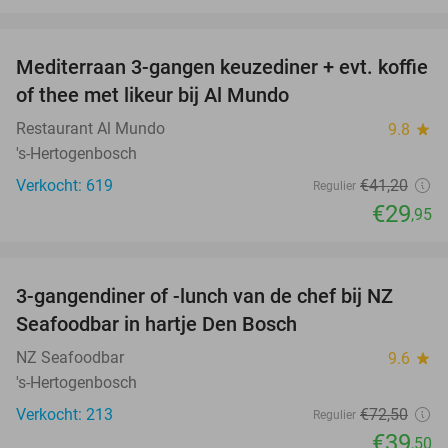
favorite_border
Mediterraan 3-gangen keuzediner + evt. koffie
27%
of thee met likeur bij Al Mundo
Restaurant Al Mundo
9.8
star
's-Hertogenbosch
Verkocht: 619
€41
,20
Regulier
€29
,95
favorite_border
3-gangendiner of -lunch van de chef bij NZ
46%
Seafoodbar in hartje Den Bosch
NZ Seafoodbar
9.6
star
's-Hertogenbosch
Verkocht: 213
€72
,50
Regulier
€39
,50