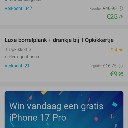
Verkocht: 347
€40
,95
Regulier
€25
,75
favorite_border
Luxe borrelplank + drankje bij 't Opkikkertje
41%
NEW
TODAY
´t Opkikkertje
9.4
star
's-Hertogenbosch
Verkocht: 21
€16
,75
Regulier
€9
,95
Win vandaag een gratis
iPhone 17 Pro