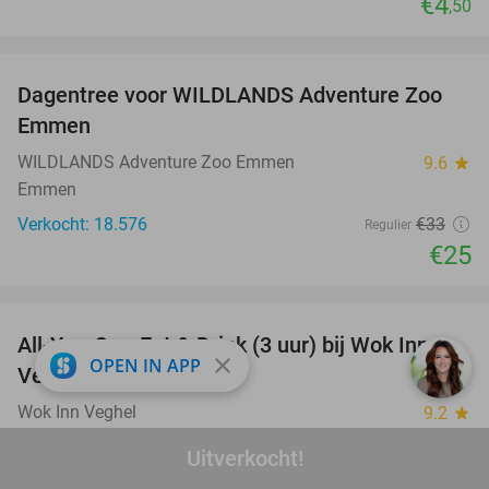
€4
,50
favorite_border
Dagentree voor WILDLANDS Adventure Zoo
24%
Emmen
WILDLANDS Adventure Zoo Emmen
9.6
star
Emmen
Verkocht: 18.576
€33
Regulier
€25
favorite_border
All-You-Can-Eat & Drink (3 uur) bij Wok Inn
24%
close
OPEN IN APP
Veghel
Wok Inn Veghel
9.2
star
Veghel
Uitverkocht!
Verkocht: 698
€42
,60
Regulier