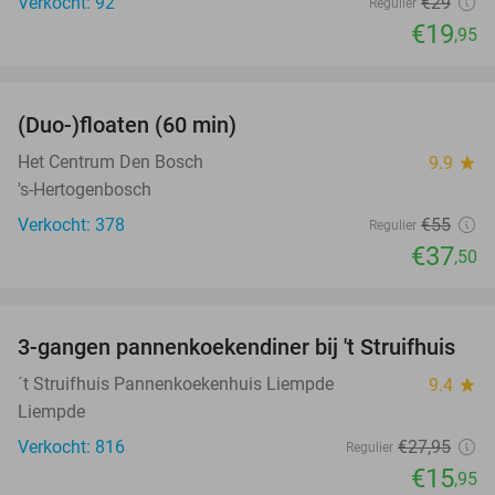
Verkocht: 92
€29
Regulier
€19
,95
favorite_border
(Duo-)floaten (60 min)
32%
Het Centrum Den Bosch
9.9
star
's-Hertogenbosch
Verkocht: 378
€55
Regulier
€37
,50
favorite_border
3-gangen pannenkoekendiner bij 't Struifhuis
43%
´t Struifhuis Pannenkoekenhuis Liempde
9.4
star
Liempde
Verkocht: 816
€27
,95
Regulier
€15
,95