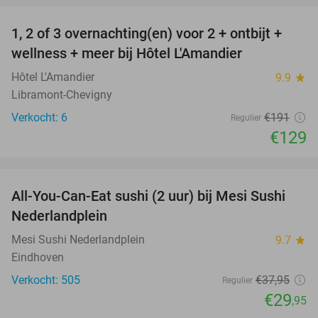
1, 2 of 3 overnachting(en) voor 2 + ontbijt +
32%
NEW
wellness + meer bij Hôtel L'Amandier
TODAY
Hôtel L'Amandier
9.9
star
Libramont-Chevigny
Verkocht: 6
€191
Regulier
€129
favorite_border
All-You-Can-Eat sushi (2 uur) bij Mesi Sushi
21%
Nederlandplein
Mesi Sushi Nederlandplein
9.7
star
Eindhoven
Verkocht: 505
€37
,95
Regulier
€29
,95