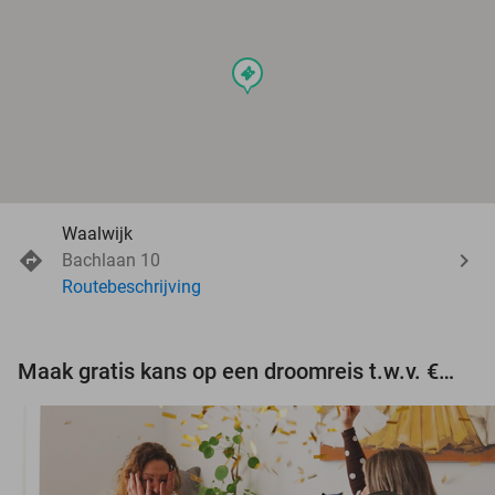
events
Waalwijk
Bachlaan 10
Routebeschrijving
Maak gratis kans op een droomreis t.w.v. €3.000!