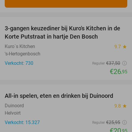
favorite_border
3-gangen keuzediner bij Kuro's Kitchen in de
28%
Korte Putstraat in hartje Den Bosch
Kuro´s Kitchen
9.7
star
's-Hertogenbosch
Verkocht: 730
€37
,50
Regulier
€26
,95
favorite_border
All-in spelen, eten en drinken bij Duinoord
19%
Duinoord
9.8
star
Helvoirt
Verkocht: 15.327
€25
,95
Regulier
€20
,95