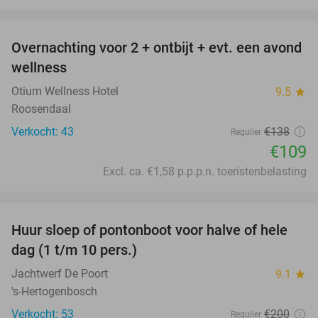
favorite_border
Overnachting voor 2 + ontbijt + evt. een avond
21%
wellness
Otium Wellness Hotel
9.5
star
Roosendaal
Verkocht: 43
€138
Regulier
€109
Excl. ca. €1,58 p.p.p.n. toeristenbelasting
favorite_border
Huur sloep of pontonboot voor halve of hele
36%
dag (1 t/m 10 pers.)
Jachtwerf De Poort
9.1
star
's-Hertogenbosch
Verkocht: 53
€200
Regulier