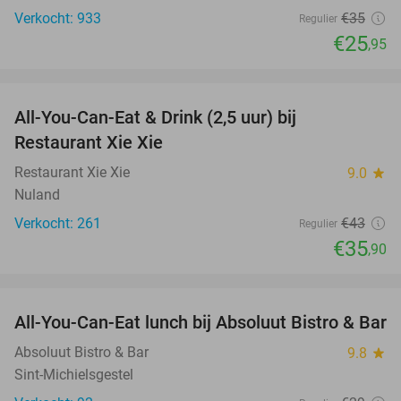
Verkocht: 933
€35
Regulier
€25
,95
favorite_border
All-You-Can-Eat & Drink (2,5 uur) bij
17%
Restaurant Xie Xie
Restaurant Xie Xie
9.0
star
Nuland
Verkocht: 261
€43
Regulier
€35
,90
favorite_border
All-You-Can-Eat lunch bij Absoluut Bistro & Bar
31%
Absoluut Bistro & Bar
9.8
star
Sint-Michielsgestel