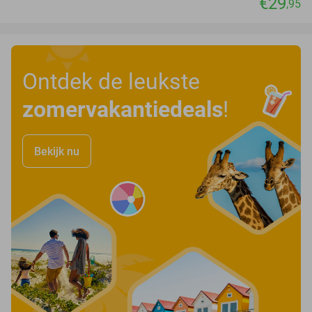
€29
,95
Ontdek de leukste
zomervakantiedeals
!
Bekijk nu