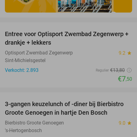
favorite_border
Entree voor Optisport Zwembad Zegenwerp +
46%
drankje + lekkers
Optisport Zwembad Zegenwerp
9.2
star
Sint-Michielsgestel
Verkocht: 2.893
€13
,80
Regulier
€7
,50
favorite_border
3-gangen keuzelunch of -diner bij Bierbistro
41%
Groote Genoegen in hartje Den Bosch
Bierbistro Groote Genoegen
9.0
star
's-Hertogenbosch