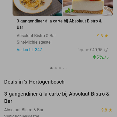
favorite_border
3-gangendiner à la carte bij Absoluut Bistro &
Bar
Absoluut Bistro & Bar
9.8
star
Sint-Michielsgestel
Verkocht: 347
€40
,95
Regulier
€25
,75
favorite_border
Deals in 's-Hertogenbosch
3-gangendiner à la carte bij Absoluut Bistro &
37%
Bar
Absoluut Bistro & Bar
9.8
star
Sint-Michielsgestel