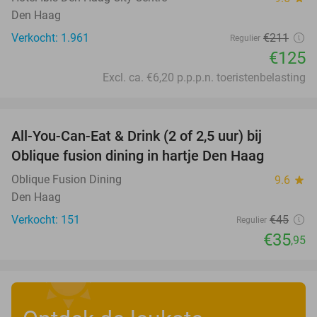
Den Haag
Verkocht: 1.961
€211
Regulier
€125
Excl. ca. €6,20 p.p.p.n. toeristenbelasting
favorite_border
All-You-Can-Eat & Drink (2 of 2,5 uur) bij
20%
Oblique fusion dining in hartje Den Haag
Oblique Fusion Dining
9.6
star
Den Haag
Verkocht: 151
€45
Regulier
€35
,95