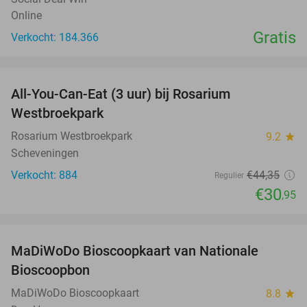
Online
Gratis
Verkocht: 184.366
favorite_border
All-You-Can-Eat (3 uur) bij Rosarium
30%
Westbroekpark
Rosarium Westbroekpark
9.2
star
Scheveningen
Verkocht: 884
€44
,35
Regulier
€30
,95
favorite_border
MaDiWoDo Bioscoopkaart van Nationale
31%
Bioscoopbon
MaDiWoDo Bioscoopkaart
8.8
star