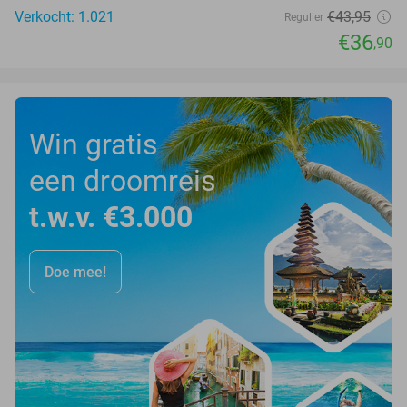
Verkocht: 1.021
€43
,95
Regulier
€36
,90
Win gratis
een droomreis
t.w.v. €3.000
Doe mee!