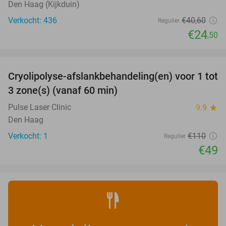
Den Haag (Kijkduin)
Verkocht: 436
€40
,60
Regulier
€24
,50
favorite_border
Cryolipolyse-afslankbehandeling(en) voor 1 tot
55%
NEW
3 zone(s) (vanaf 60 min)
TODAY
Pulse Laser Clinic
9.9
star
Den Haag
Verkocht: 1
€110
Regulier
€49