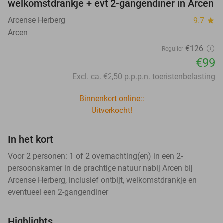
welkomstdrankje + evt 2-gangendiner in Arcen
Arcense Herberg
9.7
star
Arcen
€126
Regulier
€99
Excl. ca. €2,50 p.p.p.n. toeristenbelasting
Binnenkort online::
Uitverkocht!
In het kort
Voor 2 personen: 1 of 2 overnachting(en) in een 2-
persoonskamer in de prachtige natuur nabij Arcen bij
Arcense Herberg, inclusief ontbijt, welkomstdrankje en
eventueel een 2-gangendiner
Highlights