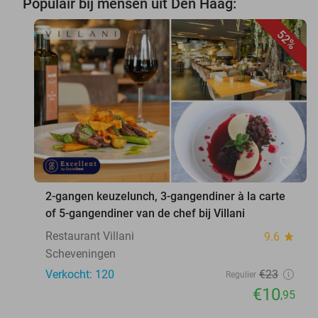
Populair bij mensen uit Den Haag:
52%
favorite_border
2-gangen keuzelunch, 3-gangendiner à la carte
of 5-gangendiner van de chef bij Villani
Restaurant Villani
9.6
star
Scheveningen
Verkocht: 120
€23
Regulier
€10
,95