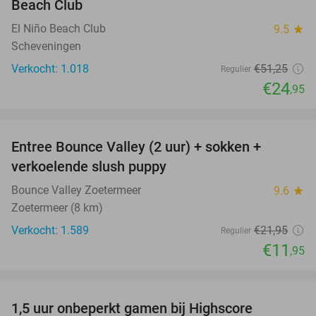
Beach Club
El Niño Beach Club
9.5
star
Scheveningen
Verkocht: 1.018
€51
,25
Regulier
€24
,95
favorite_border
Entree Bounce Valley (2 uur) + sokken +
46%
verkoelende slush puppy
Bounce Valley Zoetermeer
9.6
star
Zoetermeer (8 km)
Verkocht: 1.589
€21
,95
Regulier
€11
,95
favorite_border
1,5 uur onbeperkt gamen bij Highscore
33%