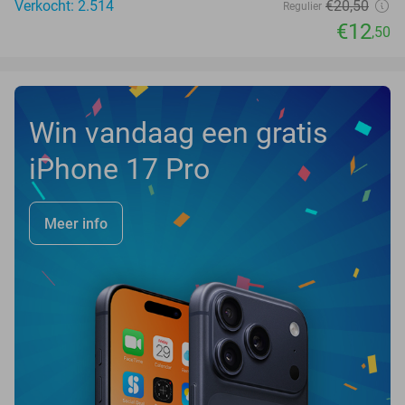
Verkocht: 2.514
€20
,50
Regulier
€12
,50
Win vandaag een gratis
iPhone 17 Pro
Meer info