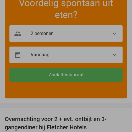
Voordelig spontaan uit
eten?
Zoek Restaurant
favorite_border
Overnachting voor 2 + evt. ontbijt en 3-
gangendiner bij Fletcher Hotels