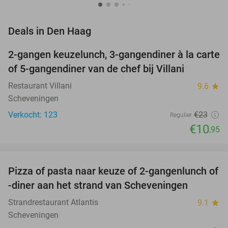
favorite_border
Deals in Den Haag
2-gangen keuzelunch, 3-gangendiner à la carte
52%
of 5-gangendiner van de chef bij Villani
Restaurant Villani
9.6
star
Scheveningen
Verkocht: 123
€23
Regulier
€10
,95
favorite_border
Pizza of pasta naar keuze of 2-gangenlunch of
39%
-diner aan het strand van Scheveningen
Strandrestaurant Atlantis
9.1
star
Scheveningen