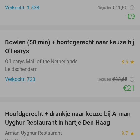
Verkocht: 1.538
€11
,50
Regulier
€9
favorite_border
Bowlen (50 min) + hoofdgerecht naar keuze bij
38%
O'Learys
O´Learys Mall of the Netherlands
8.5
star
Leidschendam
Verkocht: 723
€33
,65
Regulier
€21
favorite_border
Hoofdgerecht + drankje naar keuze bij Arman
30%
Uyghur Restaurant in hartje Den Haag
Arman Uyghur Restaurant
9.7
star