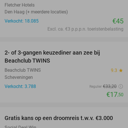
Fletcher Hotels
Den Haag (+ meerdere locaties)
€45
Verkocht: 18.085
Excl. ca. €3 p.p.p.n. toeristenbelasting
favorite_border
2- of 3-gangen keuzediner aan zee bij
47%
Beachclub TWINS
Beachclub TWINS
9.3
star
Scheveningen
Verkocht: 3.788
€33
,20
Regulier
€17
,50
favorite_border
Gratis kans op een droomreis t.w.v. €3.000
Social Deal Win