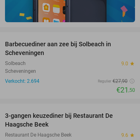
favorite_border
Barbecuediner aan zee bij Solbeach in
23%
Scheveningen
Solbeach
9.0
star
Scheveningen
Verkocht: 2.694
€27
,90
Regulier
€21
,50
favorite_border
3-gangen keuzediner bij Restaurant De
40%
Haagsche Beek
Restaurant De Haagsche Beek
9.6
star