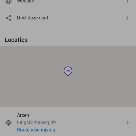
Website
Deel deze deal
Locaties
hotel
Arcen
Lingsforterweg 49
Routebeschrijving