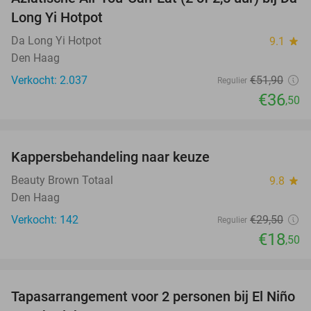
30%
Long Yi Hotpot
Da Long Yi Hotpot
9.1
star
Den Haag
Verkocht: 2.037
€51
,90
Regulier
€36
,50
favorite_border
Kappersbehandeling naar keuze
37%
Beauty Brown Totaal
9.8
star
Den Haag
Verkocht: 142
€29
,50
Regulier
€18
,50
favorite_border
Tapasarrangement voor 2 personen bij El Niño
51%