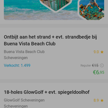
favorite_border
Ontbijt aan het strand + evt. strandbedje bij
54%
Buena Vista Beach Club
Buena Vista Beach Club
9.0
star
Scheveningen
Verkocht: 1.499
€15
Regulier
€6
,95
favorite_border
18-holes GlowGolf + evt. spiegeldoolhof
22%
GlowGolf Scheveningen
8.9
star
Scheveningen