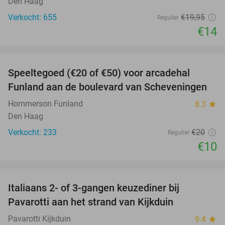
Den Haag
Verkocht: 655
€19
,95
Regulier
€14
favorite_border
Speeltegoed (€20 of €50) voor arcadehal
50%
Funland aan de boulevard van Scheveningen
Hommerson Funland
8.3
star
Den Haag
Verkocht: 233
€20
Regulier
€10
favorite_border
Italiaans 2- of 3-gangen keuzediner bij
27%
Pavarotti aan het strand van Kijkduin
Pavarotti Kijkduin
9.4
star