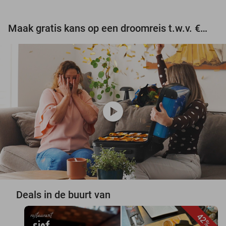
Maak gratis kans op een droomreis t.w.v. €3.000!
play_circle
Deals in de buurt van
42%