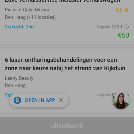
83%
Piece of Cake Moving
8.0
star
Den Haag (+11 locaties)
Verkocht: 256
€300
Regulier
€50
favorite_border
6 laser-ontharingsbehandelingen voor een
68%
zone naar keuze nabij het strand van Kijkduin
Leany Beauty
Den Haag
Verkocht: 10
€120
Regulier
close
OPEN IN APP
€39
favorite_border
Uitverkocht!
Overnachting voor 2 in een deluxe kamer in