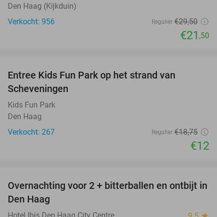
Den Haag (Kijkduin)
Verkocht: 956
€29
,50
Regulier
€21
,50
favorite_border
Entree Kids Fun Park op het strand van
36%
Scheveningen
Kids Fun Park
Den Haag
Verkocht: 267
€18
,75
Regulier
€12
favorite_border
Overnachting voor 2 + bitterballen en ontbijt in
41%
Den Haag
Hotel Ibis Den Haag City Centre
9.5
star