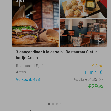
favorite_border
3-gangendiner à la carte bij Restaurant Sjef in
hartje Arcen
Restaurant Sjef
9.8
star
Arcen
11 min.
directions_walk
Verkocht: 498
€51
,35
Regulier
€29
,95