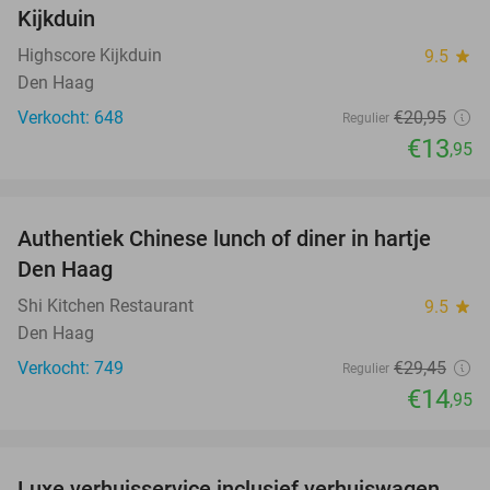
Kijkduin
Highscore Kijkduin
9.5
star
Den Haag
Verkocht: 648
€20
,95
Regulier
€13
,95
favorite_border
Authentiek Chinese lunch of diner in hartje
49%
Den Haag
Shi Kitchen Restaurant
9.5
star
Den Haag
Verkocht: 749
€29
,45
Regulier
€14
,95
favorite_border
Luxe verhuisservice inclusief verhuiswagen