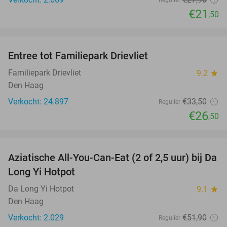
Regulier
€21
,50
favorite_border
Entree tot Familiepark Drievliet
21%
Familiepark Drievliet
9.2
star
Den Haag
Verkocht: 24.897
€33
,50
Regulier
€26
,50
favorite_border
Aziatische All-You-Can-Eat (2 of 2,5 uur) bij Da
30%
Long Yi Hotpot
Da Long Yi Hotpot
9.1
star
Den Haag
Verkocht: 2.029
€51
,90
Regulier