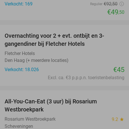
Verkocht: 169
€92
,50
Regulier
€49
,50
favorite_border
Overnachting voor 2 + evt. ontbijt en 3-
gangendiner bij Fletcher Hotels
Fletcher Hotels
Den Haag (+ meerdere locaties)
€45
Verkocht: 18.026
Excl. ca. €3 p.p.p.n. toeristenbelasting
favorite_border
All-You-Can-Eat (3 uur) bij Rosarium
30%
Westbroekpark
Rosarium Westbroekpark
9.2
star
Scheveningen