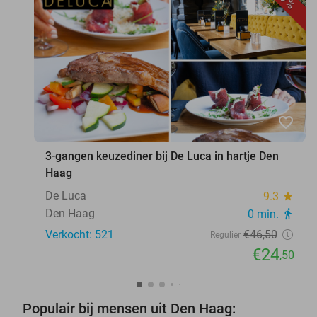
favorite_border
3-gangen keuzediner bij De Luca in hartje Den
Haag
De Luca
9.3
star
Den Haag
0 min.
directions_walk
Verkocht: 521
€46
,50
Regulier
€24
,50
Populair bij mensen uit Den Haag: