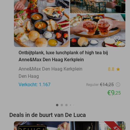
favorite_border
Ontbijtplank, luxe lunchplank of high tea bij
Anne&Max Den Haag Kerkplein
Anne&Max Den Haag Kerkplein
8.8
star
Den Haag
Verkocht: 1.167
€14
,25
Regulier
€9
,25
Deals in de buurt van De Luca
47%