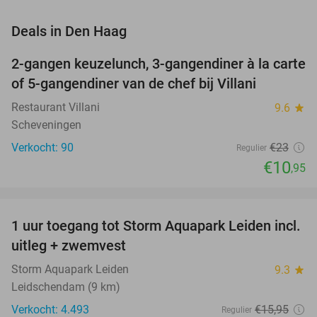
favorite_border
Deals in Den Haag
2-gangen keuzelunch, 3-gangendiner à la carte
52%
NEW
of 5-gangendiner van de chef bij Villani
TODAY
Restaurant Villani
9.6
star
Scheveningen
Verkocht: 90
€23
Regulier
€10
,95
favorite_border
1 uur toegang tot Storm Aquapark Leiden incl.
38%
uitleg + zwemvest
Storm Aquapark Leiden
9.3
star
Leidschendam (9 km)
Verkocht: 4.493
€15
,95
Regulier