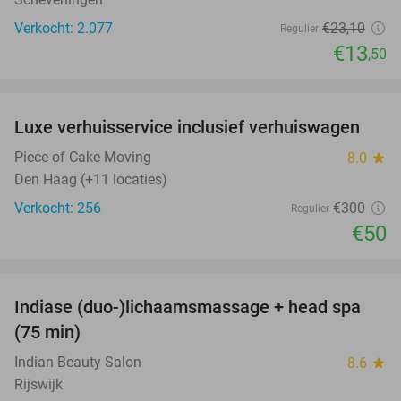
Verkocht: 2.077
€23
,10
Regulier
€13
,50
favorite_border
Luxe verhuisservice inclusief verhuiswagen
83%
Piece of Cake Moving
8.0
star
Den Haag (+11 locaties)
Verkocht: 256
€300
Regulier
€50
favorite_border
Indiase (duo-)lichaamsmassage + head spa
46%
(75 min)
Indian Beauty Salon
8.6
star
Rijswijk