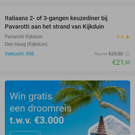
favorite_border
Italiaans 2- of 3-gangen keuzediner bij
27%
Pavarotti aan het strand van Kijkduin
Pavarotti Kijkduin
9.4
star
Den Haag (Kijkduin)
Verkocht: 956
€29
,50
Regulier
€21
,50
Win gratis
een droomreis
t.w.v. €3.000