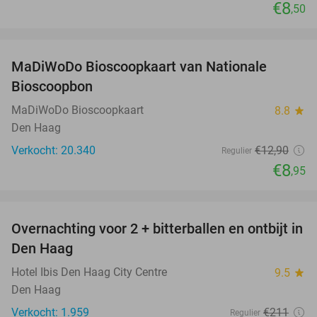
€8
,50
favorite_border
MaDiWoDo Bioscoopkaart van Nationale
31%
Bioscoopbon
MaDiWoDo Bioscoopkaart
8.8
star
Den Haag
Verkocht: 20.340
€12
,90
Regulier
€8
,95
favorite_border
Overnachting voor 2 + bitterballen en ontbijt in
41%
Den Haag
Hotel Ibis Den Haag City Centre
9.5
star
Den Haag
Verkocht: 1.959
€211
Regulier