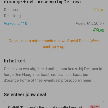
d'orange + evt. prosecco bij De Luca
De Luca
9.3
star
Den Haag
Verkocht: 110
€15
,50
Regulier
€9
,90
Dagelijks om middernacht nieuwe Social Deals. Wees
snel, op = op!
In het kort
Geniet van een uitgebreid ontbijt naar keuze bij De Luca in
hartje Den Haag: met toast, croissant, ei, kaas, jus
d'orange, koffie of thee, eventueel prosecco en meer
Selecteer jouw deal
Ontbijt 'De Luca' - Early bird (snelle kopers)
36%