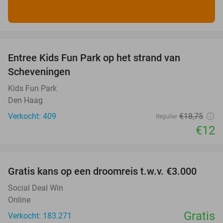
favorite_border
Entree Kids Fun Park op het strand van
36%
Scheveningen
Kids Fun Park
Den Haag
Verkocht: 409
€18
,75
Regulier
€12
favorite_border
Gratis kans op een droomreis t.w.v. €3.000
Social Deal Win
Online
Gratis
Verkocht: 183.271