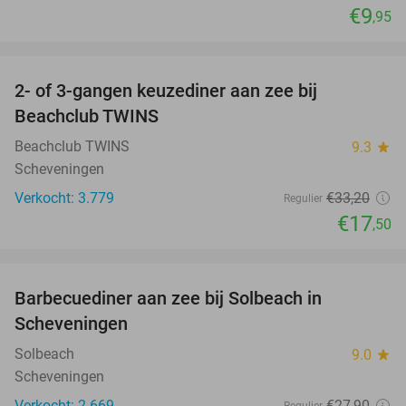
€9
,95
favorite_border
2- of 3-gangen keuzediner aan zee bij
47%
Beachclub TWINS
Beachclub TWINS
9.3
star
Scheveningen
Verkocht: 3.779
€33
,20
Regulier
€17
,50
favorite_border
Barbecuediner aan zee bij Solbeach in
23%
Scheveningen
Solbeach
9.0
star
Scheveningen
Verkocht: 2.669
€27
,90