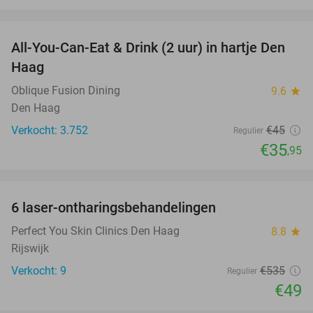
favorite_border
All-You-Can-Eat & Drink (2 uur) in hartje Den
20%
Haag
Oblique Fusion Dining
9.6
star
Den Haag
Verkocht: 3.752
€45
Regulier
€35
,95
favorite_border
6 laser-ontharingsbehandelingen
91%
Perfect You Skin Clinics Den Haag
8.8
star
Rijswijk
Verkocht: 9
€535
Regulier
€49