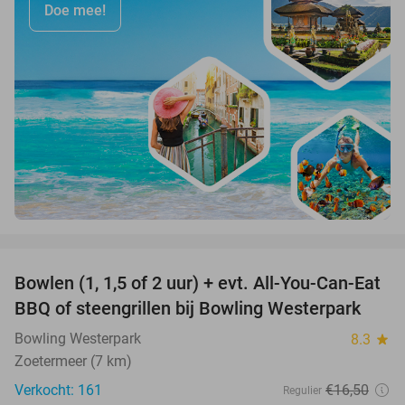
Doe mee!
favorite_border
Bowlen (1, 1,5 of 2 uur) + evt. All-You-Can-Eat
48%
BBQ of steengrillen bij Bowling Westerpark
Bowling Westerpark
8.3
star
Zoetermeer (7 km)
Verkocht: 161
€16
,50
Regulier