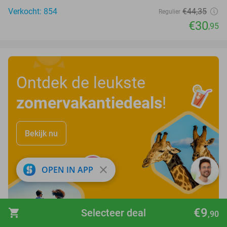
Verkocht: 854
€44
,35
Regulier
€30
,95
Ontdek de leukste
zomervakantiedeals
!
Bekijk nu
close
OPEN IN APP
€9
shopping_cart
Selecteer deal
,90