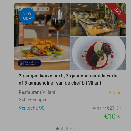
52%
NEW
TODAY
favorite_border
2-gangen keuzelunch, 3-gangendiner à la carte
of 5-gangendiner van de chef bij Villani
Restaurant Villani
9.6
star
Scheveningen
Verkocht: 90
€23
Regulier
€10
,95