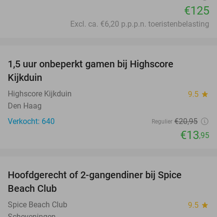
€125
Excl. ca. €6,20 p.p.p.n. toeristenbelasting
favorite_border
1,5 uur onbeperkt gamen bij Highscore
33%
Kijkduin
Highscore Kijkduin
9.5
star
Den Haag
Verkocht: 640
€20
,95
Regulier
€13
,95
favorite_border
Hoofdgerecht of 2-gangendiner bij Spice
42%
Beach Club
Spice Beach Club
9.5
star
Scheveningen