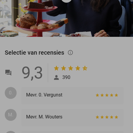
Selectie van recensies
info_outlined
9,3
390
0.
Mevr. 0. Vergunst
M.
Mevr. M. Wouters