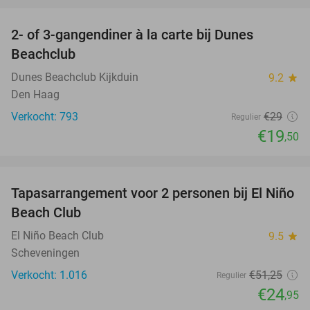
favorite_border
2- of 3-gangendiner à la carte bij Dunes
33%
Beachclub
Dunes Beachclub Kijkduin
9.2
star
Den Haag
Verkocht: 793
€29
Regulier
€19
,50
favorite_border
Tapasarrangement voor 2 personen bij El Niño
51%
Beach Club
El Niño Beach Club
9.5
star
Scheveningen
Verkocht: 1.016
€51
,25
Regulier
€24
,95