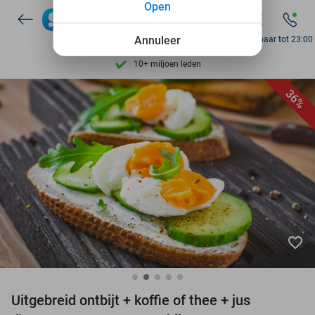
Open
7 dagen per week beschikbaar
Annuleer
Bereikbaar tot 23:00
10+ miljoen leden
9,4
op basis van
205.945 reviews
Ontdek 15.000+ deals
36%
7 dagen per week beschikbaar
10+ miljoen leden
favorite_border
Uitgebreid ontbijt + koffie of thee + jus