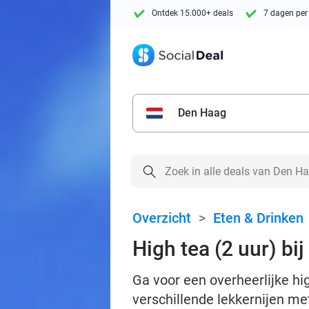
Ontdek 15.000+ deals
7 dagen per
Den Haag
Overzicht
>
Eten & Drinken
High tea (2 uur) bi
Ga voor een overheerlijke hi
verschillende lekkernijen me