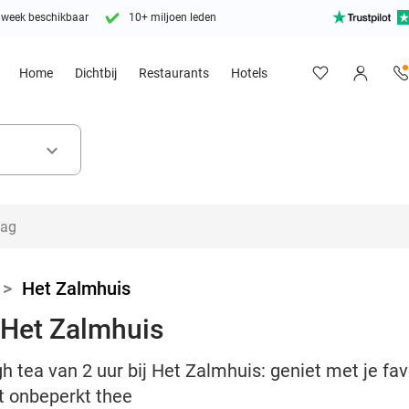
 week beschikbaar
10+ miljoen leden
Home
Dichtbij
Restaurants
Hotels
keyboard_arrow_down
>
Het Zalmhuis
j Het Zalmhuis
gh tea van 2 uur bij Het Zalmhuis: geniet met je fa
t onbeperkt thee