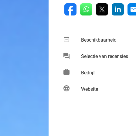
whatsapp
linkedin
fb
mai
date_range
keybo
Beschikbaarheid
chat
keybo
Selectie van recensies
work
keybo
Bedrijf
language
keybo
Website