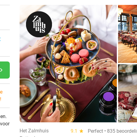
:
gate_next
e
!
den.
 voor
Het Zalmhuis
9.1
star
Perfect • 835 beoordel