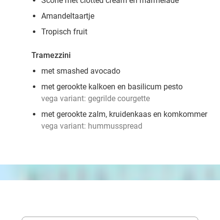
Scone met clotted cream en marmelade
Amandeltaartje
Tropisch fruit
Tramezzini
met smashed avocado
met gerookte kalkoen en basilicum pesto
vega variant: gegrilde courgette
met gerookte zalm, kruidenkaas en komkommer
vega variant: hummusspread