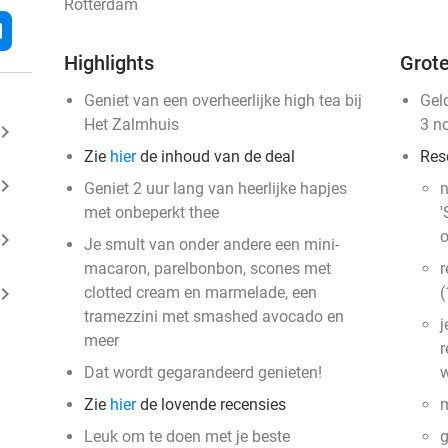
Rotterdam
l
Highlights
Grote
Geniet van een overheerlijke high tea bij
Gel
Het Zalmhuis
3 n
ard_arrow_right
Zie
hier
de inhoud van de deal
Res
ard_arrow_right
Geniet 2 uur lang van heerlijke hapjes
n
met onbeperkt thee
'
o
ard_arrow_right
Je smult van onder andere een mini-
macaron, parelbonbon, scones met
r
ard_arrow_right
clotted cream en marmelade, een
(
tramezzini met smashed avocado en
j
meer
r
Dat wordt gegarandeerd genieten!
w
Zie
hier
de lovende recensies
m
Leuk om te doen met je beste
g