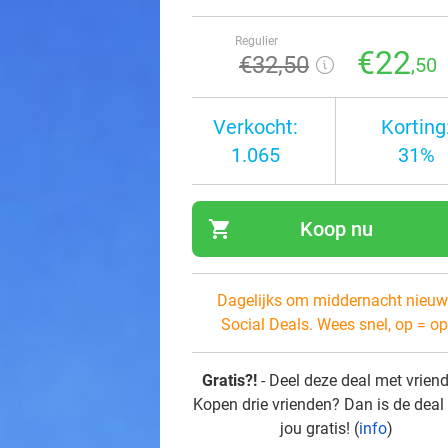
Regulier
€22
€32
,50
,50
Verkocht:
Korting
1.065
31%
shopping_cart
Koop nu
navi
Dagelijks om middernacht nieuw
Social Deals. Wees snel, op = op
Gratis?!
- Deel deze deal met vrien
Kopen drie vrienden? Dan is de deal
jou gratis! (
info
)