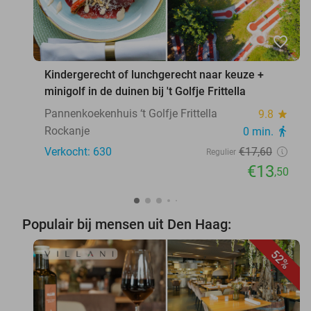
favorite_border
Kindergerecht of lunchgerecht naar keuze +
minigolf in de duinen bij 't Golfje Frittella
Pannenkoekenhuis ‘t Golfje Frittella
9.8
star
Rockanje
0 min.
directions_walk
Verkocht: 630
€17
,60
Regulier
€13
,50
Populair bij mensen uit Den Haag:
52%