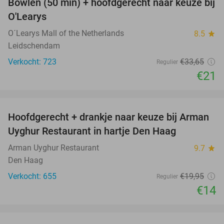
Bowlen (50 min) + hoofdgerecht naar keuze bij
38%
O'Learys
O´Learys Mall of the Netherlands
8.5
star
Leidschendam
Verkocht: 723
€33
,65
Regulier
€21
favorite_border
Hoofdgerecht + drankje naar keuze bij Arman
30%
Uyghur Restaurant in hartje Den Haag
Arman Uyghur Restaurant
9.7
star
Den Haag
Verkocht: 655
€19
,95
Regulier
€14
favorite_border