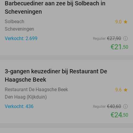
Barbecuediner aan zee bij Solbeach in
23%
Scheveningen
Solbeach
9.0
star
Scheveningen
Verkocht: 2.699
€27
,90
Regulier
€21
,50
favorite_border
3-gangen keuzediner bij Restaurant De
40%
Haagsche Beek
Restaurant De Haagsche Beek
9.6
star
Den Haag (Kijkduin)
Verkocht: 436
€40
,60
Regulier
€24
,50
favorite_border