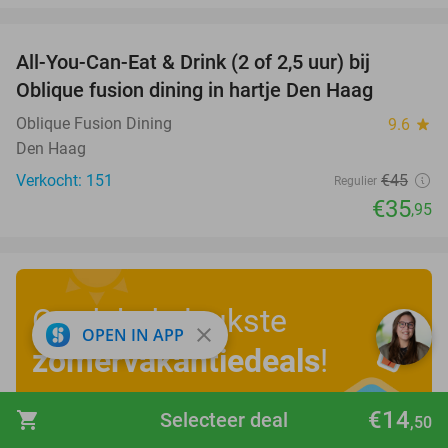
favorite_border
All-You-Can-Eat & Drink (2 of 2,5 uur) bij
20%
Oblique fusion dining in hartje Den Haag
Oblique Fusion Dining
9.6
star
Den Haag
Verkocht: 151
€45
Regulier
€35
,95
Ontdek de leukste
close
OPEN IN APP
zomervakantiedeals
!
€14
shopping_cart
Selecteer deal
Bekijk nu
,50