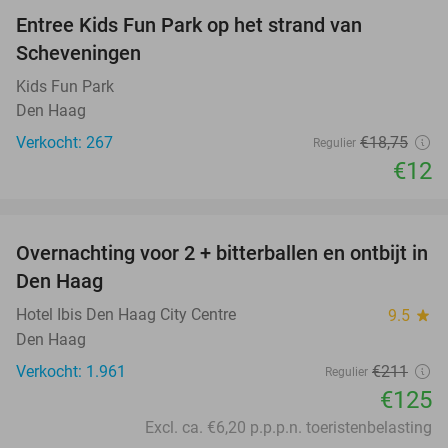
Entree Kids Fun Park op het strand van
36%
Scheveningen
Kids Fun Park
Den Haag
Verkocht: 267
€18
,75
Regulier
€12
favorite_border
Overnachting voor 2 + bitterballen en ontbijt in
41%
Den Haag
Hotel Ibis Den Haag City Centre
9.5
star
Den Haag
Verkocht: 1.961
€211
Regulier
€125
Excl. ca. €6,20 p.p.p.n. toeristenbelasting