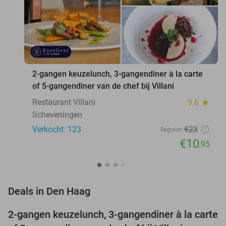
favorite_border
2-gangen keuzelunch, 3-gangendiner à la carte
of 5-gangendiner van de chef bij Villani
Restaurant Villani
9.6
star
Scheveningen
Verkocht: 123
€23
Regulier
€10
,95
favorite_border
Deals in Den Haag
2-gangen keuzelunch, 3-gangendiner à la carte
52%