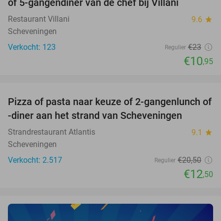
of 5-gangendiner van de chef bij Villani
Restaurant Villani
9.6
star
Scheveningen
Verkocht: 123
€23
Regulier
€10
,95
favorite_border
Pizza of pasta naar keuze of 2-gangenlunch of
39%
-diner aan het strand van Scheveningen
Strandrestaurant Atlantis
9.1
star
Scheveningen
Verkocht: 2.517
€20
,50
Regulier
€12
,50