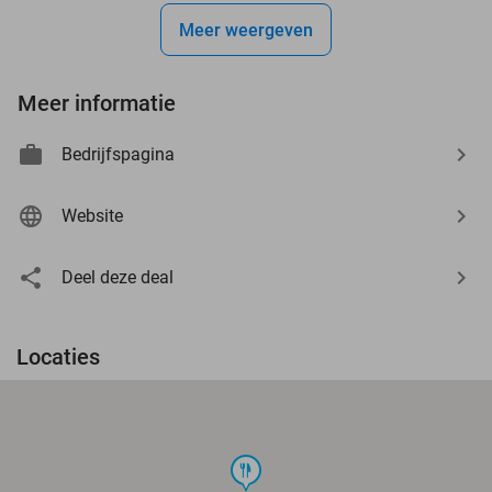
Meer weergeven
Meer informatie
Bedrijfspagina
Website
Deel deze deal
Locaties
food