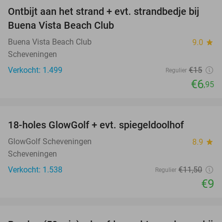
Ontbijt aan het strand + evt. strandbedje bij
54%
Buena Vista Beach Club
Buena Vista Beach Club
9.0
star
Scheveningen
Verkocht: 1.499
€15
Regulier
€6
,95
favorite_border
18-holes GlowGolf + evt. spiegeldoolhof
22%
GlowGolf Scheveningen
8.9
star
Scheveningen
Verkocht: 1.538
€11
,50
Regulier
€9
favorite_border