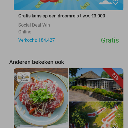
favorite_border
Gratis kans op een droomreis t.w.v. €3.000
Social Deal Win
Online
Gratis
Verkocht: 184.427
Anderen bekeken ook
23%
favorite_border