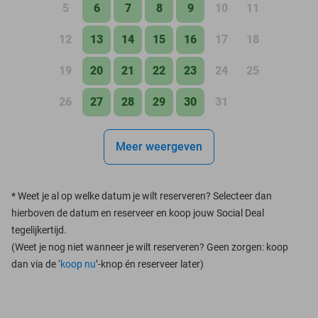
5
6
7
8
9
10
11
12
13
14
15
16
17
18
19
20
21
22
23
24
25
26
27
28
29
30
31
Meer weergeven
*
Weet je al op welke datum je wilt reserveren? Selecteer dan
hierboven de datum en reserveer en koop jouw Social Deal
tegelijkertijd.
(Weet je nog niet wanneer je wilt reserveren? Geen zorgen: koop
dan via de ‘
koop nu
’-knop én reserveer later)