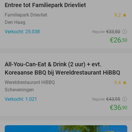
Entree tot Familiepark Drievliet
21%
Familiepark Drievliet
9.2
star
Den Haag
Verkocht: 25.038
€33
,50
Regulier
€26
,50
favorite_border
All-You-Can-Eat & Drink (2 uur) + evt.
16%
Koreaanse BBQ bij Wereldrestaurant HiBBQ
Wereldrestaurant HiBBQ
9.4
star
Scheveningen
Verkocht: 1.021
€43
,95
Regulier
€36
,90