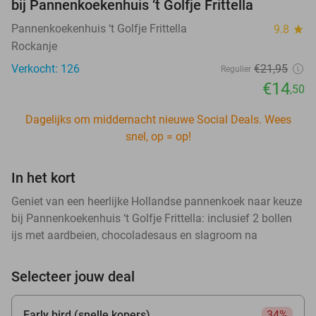
bij Pannenkoekenhuis ‘t Golfje Frittella
Pannenkoekenhuis ‘t Golfje Frittella
9.8
star
Rockanje
Verkocht: 126
€21
,95
Regulier
€14
,50
Dagelijks om middernacht nieuwe Social Deals. Wees
snel, op = op!
In het kort
Geniet van een heerlijke Hollandse pannenkoek naar keuze
bij Pannenkoekenhuis ‘t Golfje Frittella: inclusief 2 bollen
ijs met aardbeien, chocoladesaus en slagroom na
Selecteer jouw deal
Early bird (snelle kopers)
34%