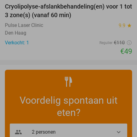
Cryolipolyse-afslankbehandeling(en) voor 1 tot
55%
NEW
3 zone(s) (vanaf 60 min)
TODAY
Pulse Laser Clinic
9.9
star
Den Haag
Verkocht: 1
€110
Regulier
€49
Voordelig spontaan uit
eten?