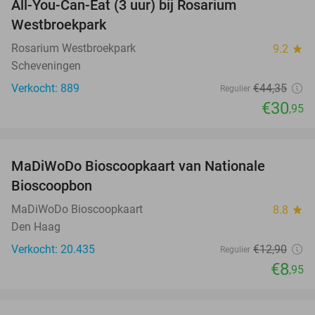
All-You-Can-Eat (3 uur) bij Rosarium
30%
Westbroekpark
Rosarium Westbroekpark
9.2
star
Scheveningen
Verkocht: 889
€44
,35
Regulier
€30
,95
favorite_border
MaDiWoDo Bioscoopkaart van Nationale
31%
Bioscoopbon
MaDiWoDo Bioscoopkaart
8.8
star
Den Haag
Verkocht: 20.435
€12
,90
Regulier
€8
,95
favorite_border