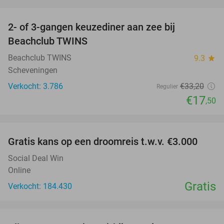
favorite_border
2- of 3-gangen keuzediner aan zee bij
47%
Beachclub TWINS
Beachclub TWINS
9.3
star
Scheveningen
Verkocht: 3.786
€33
,20
Regulier
€17
,50
favorite_border
Gratis kans op een droomreis t.w.v. €3.000
Social Deal Win
Online
Gratis
Verkocht: 184.430
favorite_border