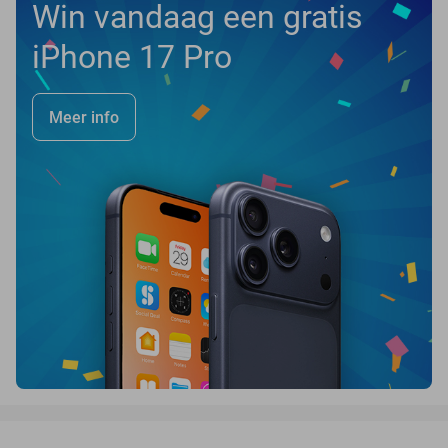
Win vandaag een gratis
iPhone 17 Pro
Meer info
favorite_border