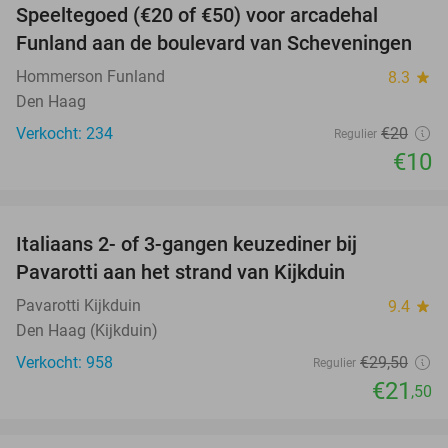
Speeltegoed (€20 of €50) voor arcadehal
50%
Funland aan de boulevard van Scheveningen
Hommerson Funland
8.3
star
Den Haag
Verkocht: 234
€20
Regulier
€10
favorite_border
Italiaans 2- of 3-gangen keuzediner bij
27%
Pavarotti aan het strand van Kijkduin
Pavarotti Kijkduin
9.4
star
Den Haag (Kijkduin)
Verkocht: 958
€29
,50
Regulier
€21
,50
favorite_border