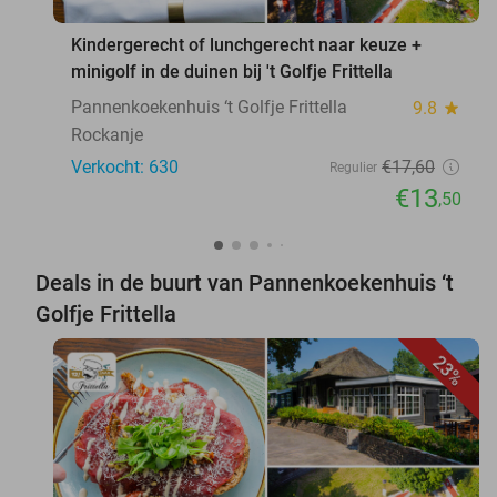
Kindergerecht of lunchgerecht naar keuze +
minigolf in de duinen bij 't Golfje Frittella
Pannenkoekenhuis ‘t Golfje Frittella
9.8
star
Rockanje
Verkocht: 630
€17
,60
Regulier
€13
,50
Deals in de buurt van Pannenkoekenhuis ‘t
Golfje Frittella
23%