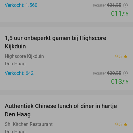
Verkocht: 1.560
€21
,95
Regulier
€11
,95
favorite_border
1,5 uur onbeperkt gamen bij Highscore
33%
Kijkduin
Highscore Kijkduin
9.5
star
Den Haag
Verkocht: 642
€20
,95
Regulier
€13
,95
favorite_border
Authentiek Chinese lunch of diner in hartje
49%
Den Haag
Shi Kitchen Restaurant
9.5
star
Den Haag