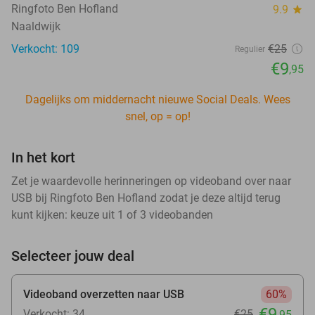
Ringfoto Ben Hofland
9.9
star
Naaldwijk
Verkocht: 109
€25
Regulier
€9
,95
Dagelijks om middernacht nieuwe Social Deals. Wees
snel, op = op!
In het kort
Zet je waardevolle herinneringen op videoband over naar
USB bij Ringfoto Ben Hofland zodat je deze altijd terug
kunt kijken: keuze uit 1 of 3 videobanden
Selecteer jouw deal
Videoband overzetten naar USB
60%
€9
Verkocht: 34
€25
,95