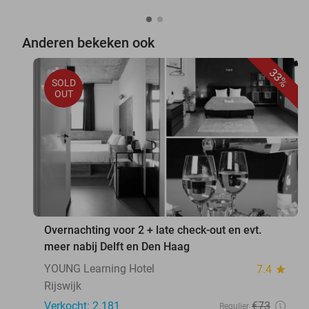
Anderen bekeken ook
33%
SOLD
OUT
Overnachting voor 2 + late check-out en evt.
meer nabij Delft en Den Haag
YOUNG Learning Hotel
7.4
star
Rijswijk
Verkocht: 2.181
€73
Regulier