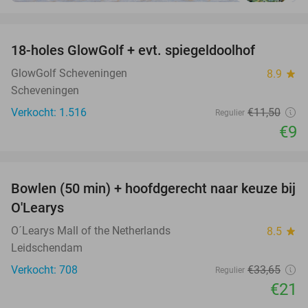
favorite_border
18-holes GlowGolf + evt. spiegeldoolhof
22%
GlowGolf Scheveningen
8.9
star
Scheveningen
Verkocht: 1.516
€11
,50
Regulier
€9
favorite_border
Bowlen (50 min) + hoofdgerecht naar keuze bij
38%
O'Learys
O´Learys Mall of the Netherlands
8.5
star
Leidschendam
Verkocht: 708
€33
,65
Regulier
€21