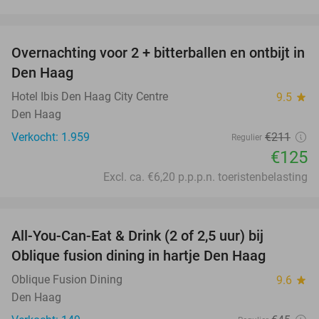
favorite_border
Overnachting voor 2 + bitterballen en ontbijt in
41%
Den Haag
Hotel Ibis Den Haag City Centre
9.5
star
Den Haag
Verkocht: 1.959
€211
Regulier
€125
Excl. ca. €6,20 p.p.p.n. toeristenbelasting
favorite_border
All-You-Can-Eat & Drink (2 of 2,5 uur) bij
20%
Oblique fusion dining in hartje Den Haag
Oblique Fusion Dining
9.6
star
Den Haag