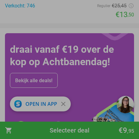
Verkocht: 746
€25
,45
Regulier
€13
,50
draai vanaf €19 over de
kop op Achtbanendag!
Bekijk alle deals!
close
OPEN IN APP
€9
shopping_cart
Selecteer deal
,95