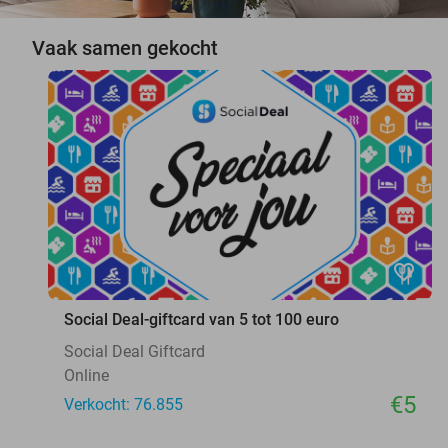
Vaak samen gekocht
favorite_border
Social Deal-giftcard van 5 tot 100 euro
Social Deal Giftcard
Online
€5
Verkocht: 76.855