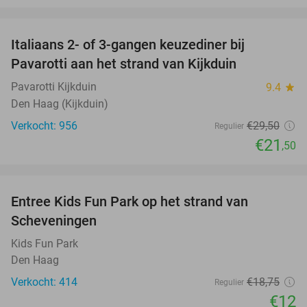
favorite_border
Italiaans 2- of 3-gangen keuzediner bij
27%
Pavarotti aan het strand van Kijkduin
Pavarotti Kijkduin
9.4
star
Den Haag (Kijkduin)
Verkocht: 956
€29
,50
Regulier
€21
,50
favorite_border
Entree Kids Fun Park op het strand van
36%
Scheveningen
Kids Fun Park
Den Haag
Verkocht: 414
€18
,75
Regulier
€12