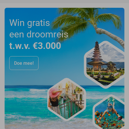
Win gratis
een droomreis
t.w.v. €3.000
Doe mee!