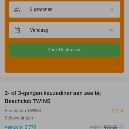
Zoek Restaurant
favorite_border
2- of 3-gangen keuzediner aan zee bij
47%
Beachclub TWINS
Beachclub TWINS
9.3
star
Scheveningen
Verkocht: 3.779
€33
,20
Regulier