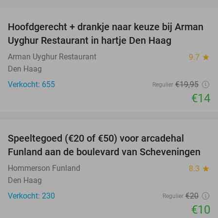
favorite_border
Hoofdgerecht + drankje naar keuze bij Arman
30%
Uyghur Restaurant in hartje Den Haag
Arman Uyghur Restaurant
9.7
star
Den Haag
Verkocht: 655
€19
,95
Regulier
€14
favorite_border
Speeltegoed (€20 of €50) voor arcadehal
50%
Funland aan de boulevard van Scheveningen
Hommerson Funland
8.3
star
Den Haag
Verkocht: 230
€20
Regulier
€10