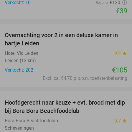
Verkocht: 10
€120
Regulier
€39
favorite_border
Overnachting voor 2 in een deluxe kamer in
hartje Leiden
Hotel Vic Leiden
9.2
star
Leiden (12 km)
€105
Verkocht: 202
Excl. ca. €4,70 p.p.p.n. toeristenbelasting
favorite_border
Hoofdgerecht naar keuze + evt. brood met dip
47%
bij Bora Bora Beachfoodclub
Bora Bora Beachfoodclub
9.7
star
Scheveningen