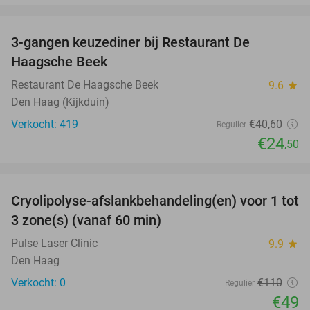
favorite_border
3-gangen keuzediner bij Restaurant De
40%
Haagsche Beek
Restaurant De Haagsche Beek
9.6
star
Den Haag (Kijkduin)
Verkocht: 419
€40
,60
Regulier
€24
,50
favorite_border
Cryolipolyse-afslankbehandeling(en) voor 1 tot
55%
NEW
3 zone(s) (vanaf 60 min)
TODAY
Pulse Laser Clinic
9.9
star
Den Haag
Verkocht: 0
€110
Regulier
€49