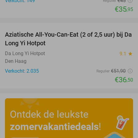
Verkocht: 149
€45
Regulier
€35
,95
favorite_border
Aziatische All-You-Can-Eat (2 of 2,5 uur) bij Da
30%
Long Yi Hotpot
Da Long Yi Hotpot
9.1
star
Den Haag
Verkocht: 2.035
€51
,90
Regulier
€36
,50
Ontdek de leukste
zomervakantiedeals
!