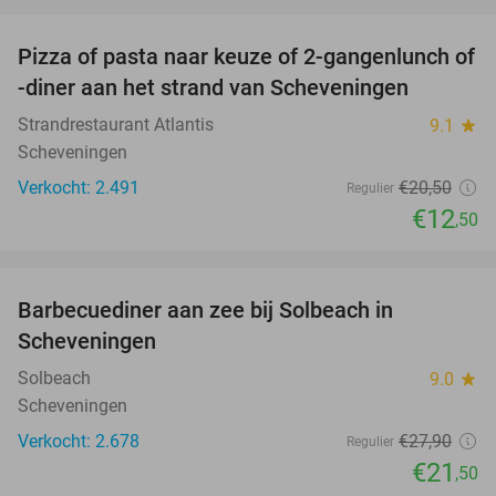
favorite_border
Pizza of pasta naar keuze of 2-gangenlunch of
39%
-diner aan het strand van Scheveningen
Strandrestaurant Atlantis
9.1
star
Scheveningen
Verkocht: 2.491
€20
,50
Regulier
€12
,50
favorite_border
Barbecuediner aan zee bij Solbeach in
23%
Scheveningen
Solbeach
9.0
star
Scheveningen
Verkocht: 2.678
€27
,90
Regulier
€21
,50