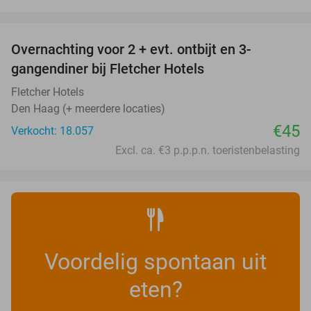
favorite_border
Overnachting voor 2 + evt. ontbijt en 3-
gangendiner bij Fletcher Hotels
Fletcher Hotels
Den Haag (+ meerdere locaties)
€45
Verkocht: 18.057
Excl. ca. €3 p.p.p.n. toeristenbelasting
Voordelig spontaan uit
eten?