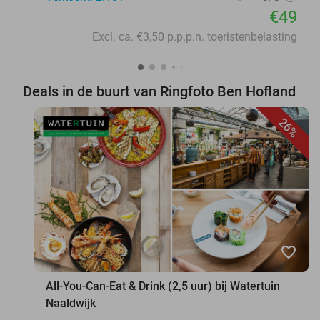
€49
Excl. ca. €3,50 p.p.p.n. toeristenbelasting
Deals in de buurt van Ringfoto Ben Hofland
26%
favorite_border
All-You-Can-Eat & Drink (2,5 uur) bij Watertuin
Naaldwijk