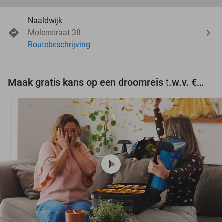
Naaldwijk
Molenstraat 38
Routebeschrijving
Maak gratis kans op een droomreis t.w.v. €3.000!
play_circle