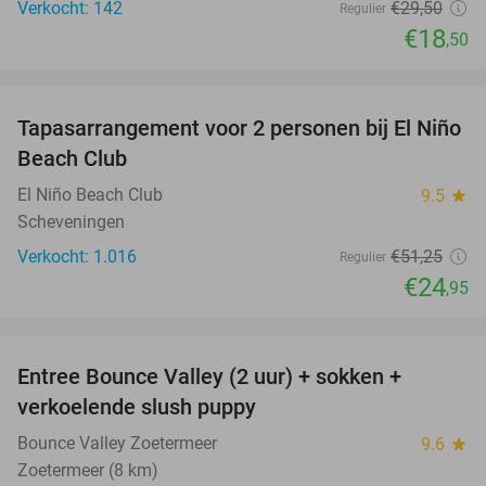
Verkocht: 142
€29
,50
Regulier
€18
,50
favorite_border
Tapasarrangement voor 2 personen bij El Niño
51%
Beach Club
El Niño Beach Club
9.5
star
Scheveningen
Verkocht: 1.016
€51
,25
Regulier
€24
,95
favorite_border
Entree Bounce Valley (2 uur) + sokken +
46%
verkoelende slush puppy
Bounce Valley Zoetermeer
9.6
star
Zoetermeer (8 km)