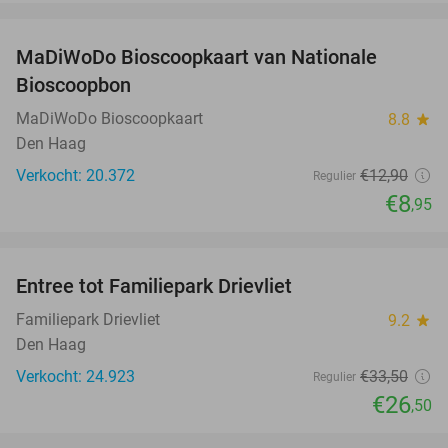
favorite_border
MaDiWoDo Bioscoopkaart van Nationale
31%
Bioscoopbon
MaDiWoDo Bioscoopkaart
8.8
star
Den Haag
Verkocht: 20.372
€12
,90
Regulier
€8
,95
favorite_border
Entree tot Familiepark Drievliet
21%
Familiepark Drievliet
9.2
star
Den Haag
Verkocht: 24.923
€33
,50
Regulier
€26
,50
favorite_border