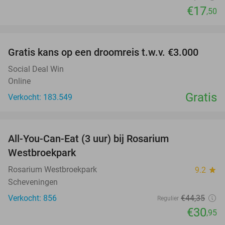
€17
,50
favorite_border
Gratis kans op een droomreis t.w.v. €3.000
Social Deal Win
Online
Gratis
Verkocht: 183.549
favorite_border
All-You-Can-Eat (3 uur) bij Rosarium
30%
Westbroekpark
Rosarium Westbroekpark
9.2
star
Scheveningen
Verkocht: 856
€44
,35
Regulier
€30
,95