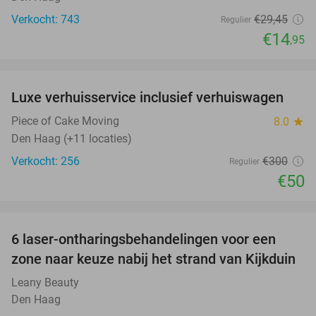
Verkocht: 743
€29
,45
Regulier
€14
,95
favorite_border
Luxe verhuisservice inclusief verhuiswagen
83%
Piece of Cake Moving
8.0
star
Den Haag (+11 locaties)
Verkocht: 256
€300
Regulier
€50
favorite_border
6 laser-ontharingsbehandelingen voor een
68%
zone naar keuze nabij het strand van Kijkduin
Leany Beauty
Den Haag