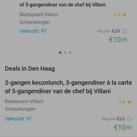
of 5-gangendiner van de chef bij Villani
Restaurant Villani
9.6
star
Scheveningen
Verkocht: 97
€23
Regulier
€10
,95
favorite_border
Deals in Den Haag
2-gangen keuzelunch, 3-gangendiner à la carte
52%
of 5-gangendiner van de chef bij Villani
Restaurant Villani
9.6
star
Scheveningen
Verkocht: 97
€23
Regulier
€10
,95