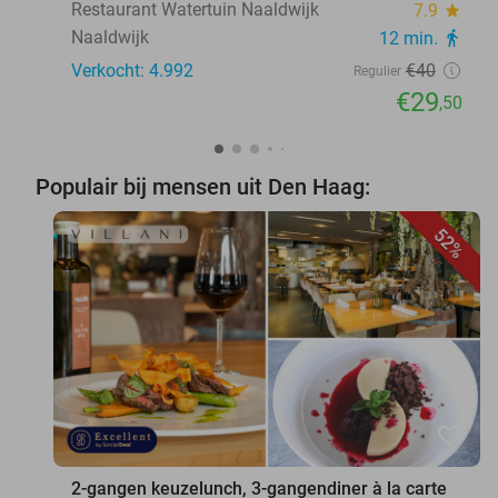
Restaurant Watertuin Naaldwijk
7.9
star
Naaldwijk
12 min.
directions_walk
Verkocht: 4.992
€40
Regulier
€29
,50
Populair bij mensen uit Den Haag:
52%
favorite_border
2-gangen keuzelunch, 3-gangendiner à la carte