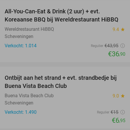
All-You-Can-Eat & Drink (2 uur) + evt.
16%
Koreaanse BBQ bij Wereldrestaurant HiBBQ
Wereldrestaurant HiBBQ
9.4
star
Scheveningen
Verkocht: 1.014
€43
,95
Regulier
€36
,90
favorite_border
Ontbijt aan het strand + evt. strandbedje bij
54%
Buena Vista Beach Club
Buena Vista Beach Club
9.0
star
Scheveningen
Verkocht: 1.490
€15
Regulier
€6
,95