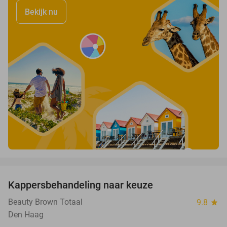
Bekijk nu
favorite_border
Kappersbehandeling naar keuze
37%
Beauty Brown Totaal
9.8
star
Den Haag