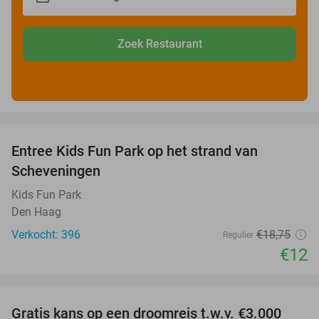
Zoek Restaurant
favorite_border
Entree Kids Fun Park op het strand van
36%
Scheveningen
Kids Fun Park
Den Haag
Verkocht: 396
€18
,75
Regulier
€12
favorite_border
Gratis kans op een droomreis t.w.v. €3.000