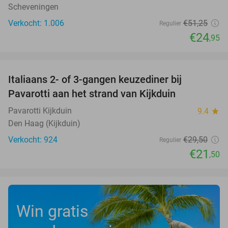
Scheveningen
Verkocht: 1.006
€51
,25
Regulier
€24
,95
favorite_border
Italiaans 2- of 3-gangen keuzediner bij
27%
Pavarotti aan het strand van Kijkduin
Pavarotti Kijkduin
9.4
star
Den Haag (Kijkduin)
Verkocht: 924
€29
,50
Regulier
€21
,50
Win gratis