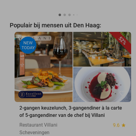
Populair bij mensen uit Den Haag:
52%
NEW
TODAY
favorite_border
2-gangen keuzelunch, 3-gangendiner à la carte
of 5-gangendiner van de chef bij Villani
Restaurant Villani
9.6
star
Scheveningen