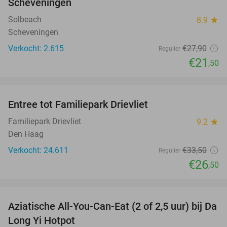
Scheveningen
Solbeach
8.9
star
Scheveningen
Verkocht: 2.615
€27
,90
Regulier
€21
,50
favorite_border
Entree tot Familiepark Drievliet
21%
Familiepark Drievliet
9.2
star
Den Haag
Verkocht: 24.611
€33
,50
Regulier
€26
,50
favorite_border
Aziatische All-You-Can-Eat (2 of 2,5 uur) bij Da
30%
Long Yi Hotpot