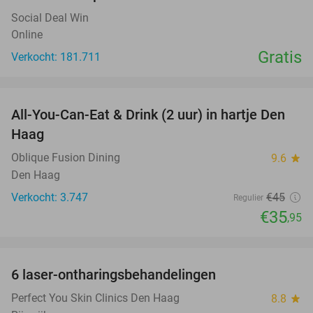
Social Deal Win
Online
Gratis
Verkocht: 181.711
favorite_border
All-You-Can-Eat & Drink (2 uur) in hartje Den
20%
Haag
Oblique Fusion Dining
9.6
star
Den Haag
Verkocht: 3.747
€45
Regulier
€35
,95
favorite_border
6 laser-ontharingsbehandelingen
91%
Perfect You Skin Clinics Den Haag
8.8
star