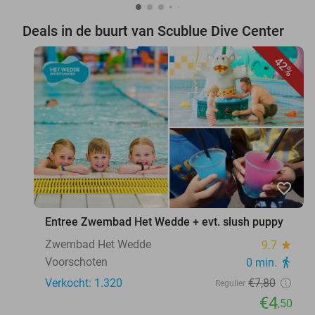
Deals in de buurt van Scublue Dive Center
42%
favorite_border
Entree Zwembad Het Wedde + evt. slush puppy
Zwembad Het Wedde
9.7
star
Voorschoten
0 min.
directions_walk
Verkocht: 1.320
€7
,80
Regulier
€4
,50