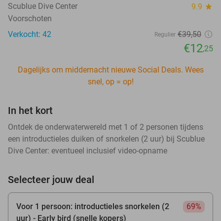
Scublue Dive Center
9.9
star
Voorschoten
Verkocht: 42
€39
,50
Regulier
€12
,25
Dagelijks om middernacht nieuwe Social Deals. Wees
snel, op = op!
In het kort
Ontdek de onderwaterwereld met 1 of 2 personen tijdens
een introductieles duiken of snorkelen (2 uur) bij Scublue
Dive Center: eventueel inclusief video-opname
Selecteer jouw deal
Voor 1 persoon: introductieles snorkelen (2
69%
uur) - Early bird (snelle kopers)