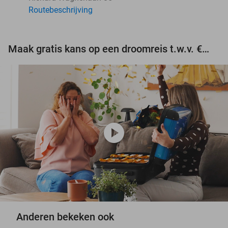
Routebeschrijving
Maak gratis kans op een droomreis t.w.v. €3.000!
play_circle
Anderen bekeken ook