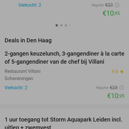
Verkocht: 2
€23
Regulier
€10
,95
favorite_border
Deals in Den Haag
2-gangen keuzelunch, 3-gangendiner à la carte
52%
NEW
of 5-gangendiner van de chef bij Villani
TODAY
Restaurant Villani
9.6
star
Scheveningen
Verkocht: 2
€23
Regulier
€10
,95
favorite_border
1 uur toegang tot Storm Aquapark Leiden incl.
38%
uitleg + zwemvest