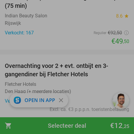
(75 min)
Indian Beauty Salon
8.6
star
Rijswijk
Verkocht: 167
€92
,50
Regulier
€49
,50
favorite_border
Overnachting voor 2 + evt. ontbijt en 3-
gangendiner bij Fletcher Hotels
Fletcher Hotels
Den Haag (+ meerdere locaties)
close
€45
OPEN IN APP
Verkocht: 17.902
Excl. ca. €3 p.p.p.n. toeristenbelasting
favorite_border
€12
shopping_cart
Selecteer deal
,25
All-You-Can-Eat (3 uur) bij Rosarium