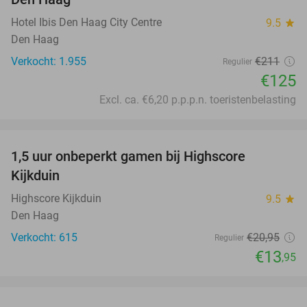
Hotel Ibis Den Haag City Centre
9.5
star
Den Haag
Verkocht: 1.955
€211
Regulier
€125
Excl. ca. €6,20 p.p.p.n. toeristenbelasting
favorite_border
1,5 uur onbeperkt gamen bij Highscore
33%
Kijkduin
Highscore Kijkduin
9.5
star
Den Haag
Verkocht: 615
€20
,95
Regulier
€13
,95
favorite_border