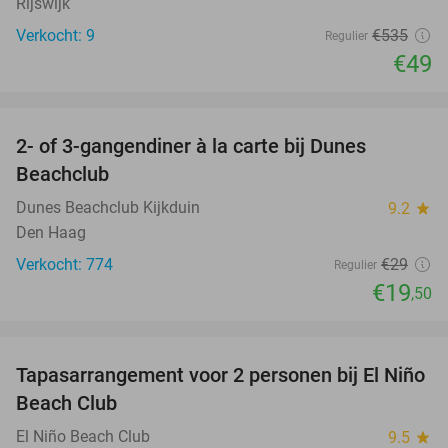
Rijswijk
Verkocht: 9
€535
Regulier
€49
favorite_border
2- of 3-gangendiner à la carte bij Dunes
33%
Beachclub
Dunes Beachclub Kijkduin
9.2
star
Den Haag
Verkocht: 774
€29
Regulier
€19
,50
favorite_border
Tapasarrangement voor 2 personen bij El Niño
51%
Beach Club
El Niño Beach Club
9.5
star