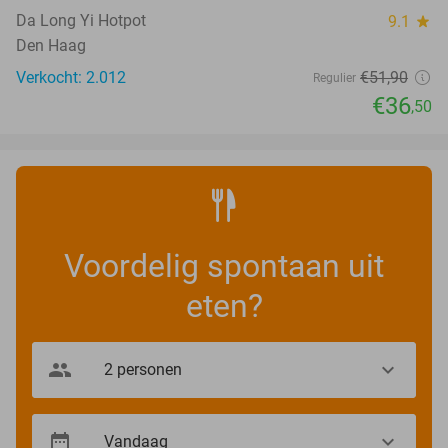
Da Long Yi Hotpot
9.1
star
Den Haag
Verkocht: 2.012
€51
,90
Regulier
€36
,50
Voordelig spontaan uit
eten?