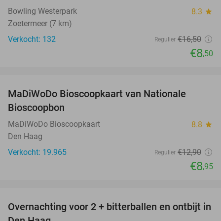
Bowling Westerpark
8.3
star
Zoetermeer (7 km)
Verkocht: 132
€16
,50
Regulier
€8
,50
favorite_border
MaDiWoDo Bioscoopkaart van Nationale
31%
Bioscoopbon
MaDiWoDo Bioscoopkaart
8.8
star
Den Haag
Verkocht: 19.965
€12
,90
Regulier
€8
,95
favorite_border
Overnachting voor 2 + bitterballen en ontbijt in
41%
Den Haag