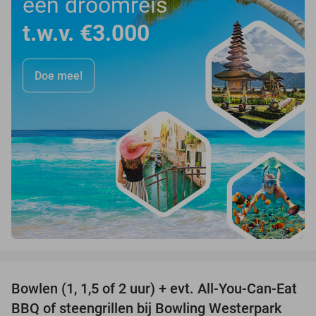
een droomreis
t.w.v. €3.000
Doe mee!
favorite_border
Bowlen (1, 1,5 of 2 uur) + evt. All-You-Can-Eat
48%
BBQ of steengrillen bij Bowling Westerpark