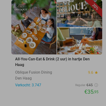
20%
favorite_border
All-You-Can-Eat & Drink (2 uur) in hartje Den
Haag
Oblique Fusion Dining
9.6
star
Den Haag
Verkocht: 3.747
€45
Regulier
€35
,95