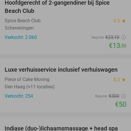
Hoofdgerecht of 2-gangendiner bij Spice
42%
Beach Club
Spice Beach Club
9.5
star
Scheveningen
Verkocht: 2.060
€23
,10
Regulier
€13
,50
favorite_border
Luxe verhuisservice inclusief verhuiswagen
83%
Piece of Cake Moving
8.0
star
Den Haag (+11 locaties)
Verkocht: 254
€300
Regulier
€50
favorite_border
Indiase (duo-)lichaamsmassage + head spa
46%