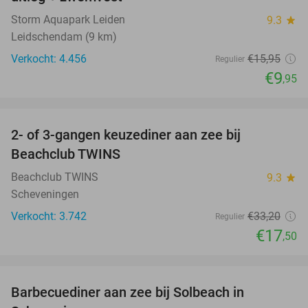
Storm Aquapark Leiden
9.3
star
Leidschendam (9 km)
Verkocht: 4.456
€15
,95
Regulier
€9
,95
favorite_border
2- of 3-gangen keuzediner aan zee bij
47%
Beachclub TWINS
Beachclub TWINS
9.3
star
Scheveningen
Verkocht: 3.742
€33
,20
Regulier
€17
,50
favorite_border
Barbecuediner aan zee bij Solbeach in
23%