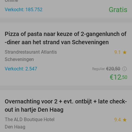
Online
Gratis
Verkocht: 185.752
favorite_border
Pizza of pasta naar keuze of 2-gangenlunch of
39%
-diner aan het strand van Scheveningen
Strandrestaurant Atlantis
9.1
star
Scheveningen
Verkocht: 2.547
€20
,50
Regulier
€12
,50
favorite_border
Overnachting voor 2 + evt. ontbijt + late check-
30%
out in hartje Den Haag
The ALD Boutique Hotel
9.4
star
Den Haag