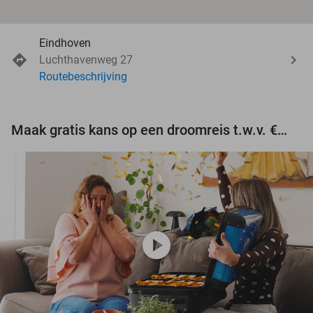
Eindhoven
Luchthavenweg 27
Routebeschrijving
Maak gratis kans op een droomreis t.w.v. €3.000!
play_circle