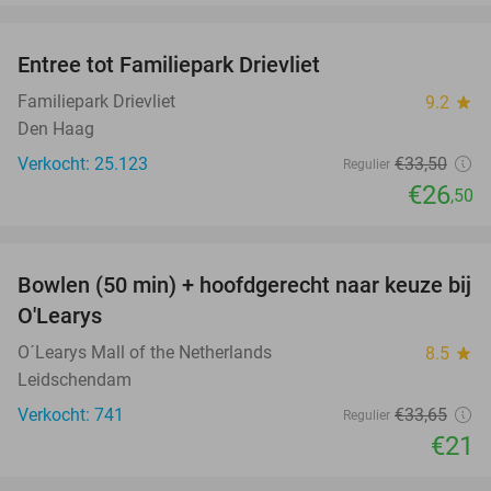
favorite_border
Entree tot Familiepark Drievliet
21%
Familiepark Drievliet
9.2
star
Den Haag
Verkocht: 25.123
€33
,50
Regulier
€26
,50
favorite_border
Bowlen (50 min) + hoofdgerecht naar keuze bij
38%
O'Learys
O´Learys Mall of the Netherlands
8.5
star
Leidschendam
Verkocht: 741
€33
,65
Regulier
€21
favorite_border