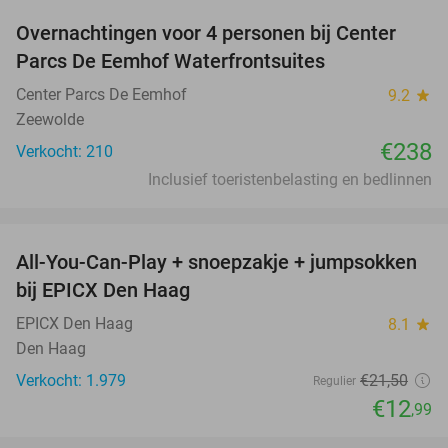
Overnachtingen voor 4 personen bij Center
Parcs De Eemhof Waterfrontsuites
Center Parcs De Eemhof
9.2
star
Zeewolde
€238
Verkocht: 210
Inclusief toeristenbelasting en bedlinnen
favorite_border
All-You-Can-Play + snoepzakje + jumpsokken
40%
bij EPICX Den Haag
EPICX Den Haag
8.1
star
Den Haag
Verkocht: 1.979
€21
,50
Regulier
€12
,99
favorite_border