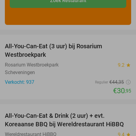
Zoek Restaurant
favorite_border
All-You-Can-Eat (3 uur) bij Rosarium
30%
Westbroekpark
Rosarium Westbroekpark
9.2
star
Scheveningen
Verkocht: 937
€44
,35
Regulier
€30
,95
favorite_border
All-You-Can-Eat & Drink (2 uur) + evt.
16%
Koreaanse BBQ bij Wereldrestaurant HiBBQ
Wereldrestaurant HiBBQ
9.4
star