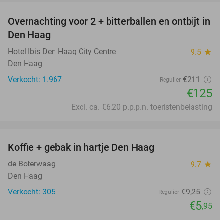
Overnachting voor 2 + bitterballen en ontbijt in
41%
Den Haag
Hotel Ibis Den Haag City Centre
9.5
star
Den Haag
Verkocht: 1.967
€211
Regulier
€125
Excl. ca. €6,20 p.p.p.n. toeristenbelasting
favorite_border
Koffie + gebak in hartje Den Haag
36%
de Boterwaag
9.7
star
Den Haag
Verkocht: 305
€9
,25
Regulier
€5
,95