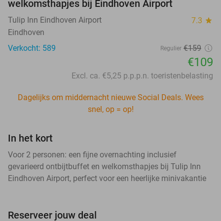
welkomsthapjes bij Eindhoven Airport
Tulip Inn Eindhoven Airport
7.3
star
Eindhoven
Verkocht: 589
€159
Regulier
€109
Excl. ca. €5,25 p.p.p.n. toeristenbelasting
Dagelijks om middernacht nieuwe Social Deals. Wees
snel, op = op!
In het kort
Voor 2 personen: een fijne overnachting inclusief
gevarieerd ontbijtbuffet en welkomsthapjes bij Tulip Inn
Eindhoven Airport, perfect voor een heerlijke minivakantie
Reserveer jouw deal