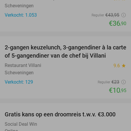
Scheveningen
Verkocht: 1.053
€43
,95
Regulier
€36
,90
favorite_border
2-gangen keuzelunch, 3-gangendiner à la carte
52%
of 5-gangendiner van de chef bij Villani
Restaurant Villani
9.6
star
Scheveningen
Verkocht: 129
€23
Regulier
€10
,95
favorite_border
Gratis kans op een droomreis t.w.v. €3.000
Social Deal Win