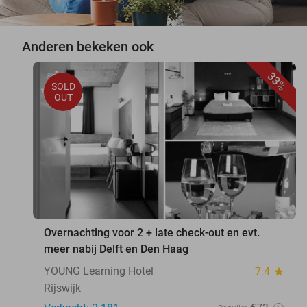
Anderen bekeken ook
33%
SOLD
OUT
Overnachting voor 2 + late check-out en evt.
meer nabij Delft en Den Haag
YOUNG Learning Hotel
7.4
star
Rijswijk