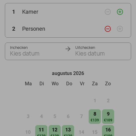
remove_circle_outline
add_circle_outline
1
Kamer
remove_circle_outline
add_circle_outline
2
Personen
Inchecken
Uitchecken
Kies datum
Kies datum
augustus 2026
Ma
Di
Wo
Do
Vr
Za
Zo
1
2
8
9
3
4
5
6
7
€139
€109
11
12
13
16
10
14
15
€129
€129
€129
€109