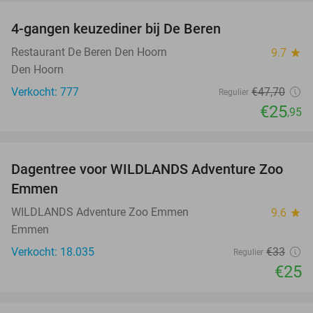
4-gangen keuzediner bij De Beren
46%
Restaurant De Beren Den Hoorn
9.7
star
Den Hoorn
Verkocht: 777
€47
,70
Regulier
€25
,95
favorite_border
Dagentree voor WILDLANDS Adventure Zoo
24%
Emmen
WILDLANDS Adventure Zoo Emmen
9.6
star
Emmen
Verkocht: 18.035
€33
Regulier
€25
favorite_border