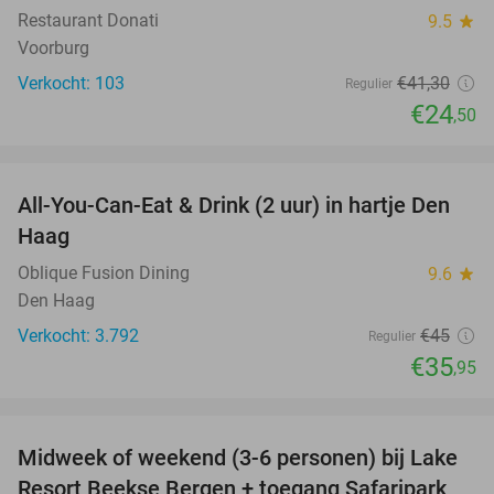
Restaurant Donati
9.5
star
Voorburg
Verkocht: 103
€41
,30
Regulier
€24
,50
favorite_border
All-You-Can-Eat & Drink (2 uur) in hartje Den
20%
Haag
Oblique Fusion Dining
9.6
star
Den Haag
Verkocht: 3.792
€45
Regulier
€35
,95
favorite_border
Midweek of weekend (3-6 personen) bij Lake
53%
Resort Beekse Bergen + toegang Safaripark