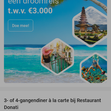
een droomreis
t.w.v. €3.000
Doe mee!
favorite_border
3- of 4-gangendiner à la carte bij Restaurant
41%
Donati