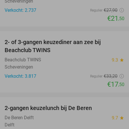
Scheveningen
Verkocht: 2.737
€27
,90
Regulier
€21
,50
favorite_border
2- of 3-gangen keuzediner aan zee bij
47%
Beachclub TWINS
Beachclub TWINS
9.3
star
Scheveningen
Verkocht: 3.817
€33
,20
Regulier
€17
,50
favorite_border
2-gangen keuzelunch bij De Beren
44%
NEW
TODAY
De Beren Delft
9.7
star
Delft