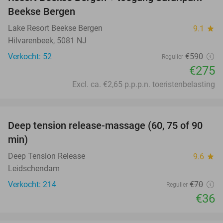
Beekse Bergen
Lake Resort Beekse Bergen
9.1
star
Hilvarenbeek, 5081 NJ
Verkocht: 52
€590
Regulier
€275
Excl. ca. €2,65 p.p.p.n. toeristenbelasting
favorite_border
Deep tension release-massage (60, 75 of 90
49%
min)
Deep Tension Release
9.6
star
Leidschendam
Verkocht: 214
€70
Regulier
€36
favorite_border