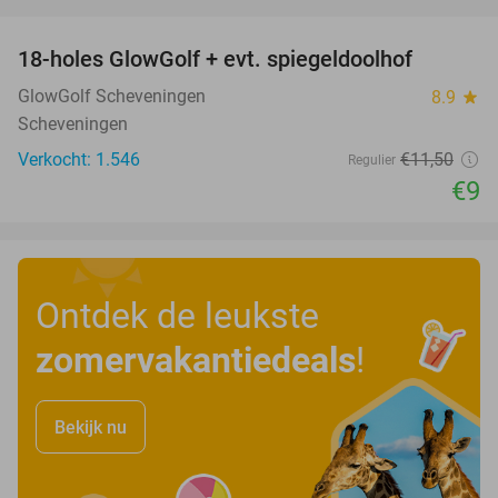
favorite_border
18-holes GlowGolf + evt. spiegeldoolhof
22%
GlowGolf Scheveningen
8.9
star
Scheveningen
Verkocht: 1.546
€11
,50
Regulier
€9
Ontdek de leukste
zomervakantiedeals
!
Bekijk nu