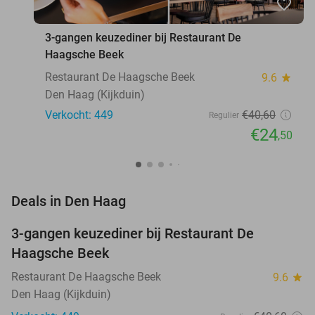
favorite_border
3-gangen keuzediner bij Restaurant De
Haagsche Beek
Restaurant De Haagsche Beek
9.6
star
Den Haag (Kijkduin)
Verkocht: 449
€40
,60
Regulier
€24
,50
favorite_border
Deals in Den Haag
3-gangen keuzediner bij Restaurant De
40%
Haagsche Beek
Restaurant De Haagsche Beek
9.6
star
Den Haag (Kijkduin)