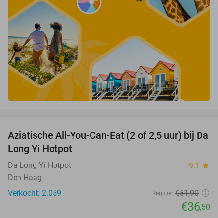
favorite_border
Aziatische All-You-Can-Eat (2 of 2,5 uur) bij Da
30%
Long Yi Hotpot
Da Long Yi Hotpot
9.1
star
Den Haag
Verkocht: 2.059
€51
,90
Regulier
€36
,50