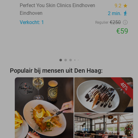
Perfect You Skin Clinics Eindhoven
9.2
star
Eindhoven
2 min.
directions_walk
Verkocht: 1
€250
Regulier
€59
Populair bij mensen uit Den Haag:
40%