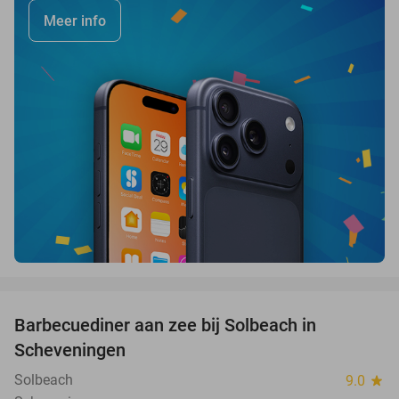
Meer info
favorite_border
Barbecuediner aan zee bij Solbeach in
23%
Scheveningen
Solbeach
9.0
star