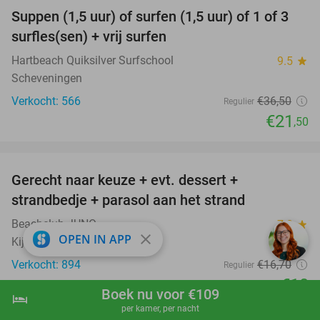
Suppen (1,5 uur) of surfen (1,5 uur) of 1 of 3
41%
surfles(sen) + vrij surfen
Hartbeach Quiksilver Surfschool
9.5
star
Scheveningen
Verkocht: 566
€36
,50
Regulier
€21
,50
favorite_border
Gerecht naar keuze + evt. dessert +
40%
strandbedje + parasol aan het strand
Beachclub JUNO
7.8
star
close
OPEN IN APP
Kijkduin
Verkocht: 894
€16
,70
Regulier
€10
Boek nu voor €109
hotel
shopping_cart
Boek nu
navigate_next
favorite_border
per kamer, per nacht