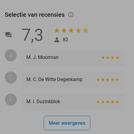
Selectie van recensies
info_outlined
7,3
82
J.
M. J. Moorman
C.
M. C. De Witte Degenkamp
I.
M. I. Duzinkblok
Meer weergeven