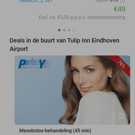
Verkocht: 2.181
€73
Regulier
€49
Excl. ca. €3,50 p.p.p.n. toeristenbelasting
Deals in de buurt van Tulip Inn Eindhoven
Airport
76%
favorite_border
Mesobotox-behandeling (45 min)