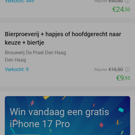
Verkocht: 449
€40
,60
Regulier
€24
,50
favorite_border
Bierproeverij + hapjes of hoofdgerecht naar
40%
NEW
keuze + biertje
TODAY
Brouwerij De Prael Den Haag
Den Haag
Verkocht: 9
€16
,50
Regulier
€9
,95
Win vandaag een gratis
iPhone 17 Pro