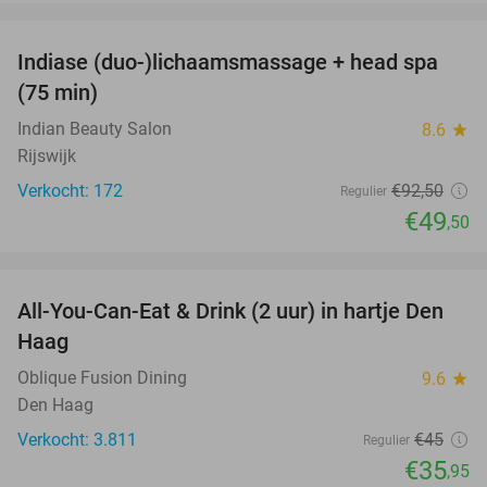
favorite_border
Indiase (duo-)lichaamsmassage + head spa
46%
(75 min)
Indian Beauty Salon
8.6
star
Rijswijk
Verkocht: 172
€92
,50
Regulier
€49
,50
favorite_border
All-You-Can-Eat & Drink (2 uur) in hartje Den
20%
Haag
Oblique Fusion Dining
9.6
star
Den Haag
Verkocht: 3.811
€45
Regulier
€35
,95