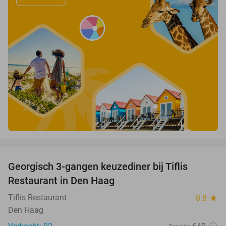
favorite_border
Georgisch 3-gangen keuzediner bij Tiflis
51%
Restaurant in Den Haag
Tiflis Restaurant
8.8
star
Den Haag