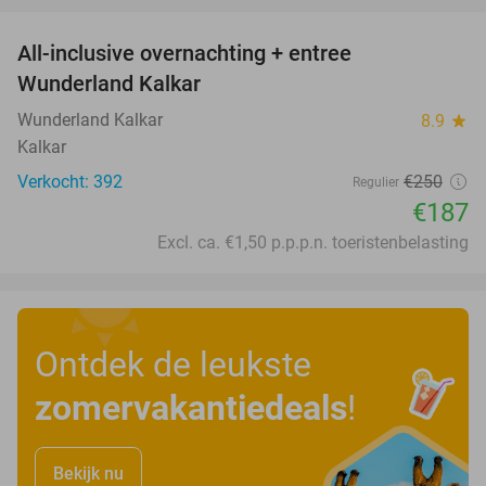
All-inclusive overnachting + entree
25%
Wunderland Kalkar
Wunderland Kalkar
8.9
star
Kalkar
Verkocht: 392
€250
Regulier
€187
Excl. ca. €1,50 p.p.p.n. toeristenbelasting
Ontdek de leukste
zomervakantiedeals
!
Bekijk nu