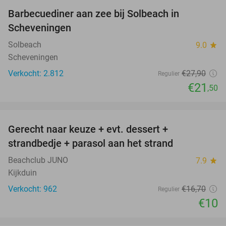
Barbecuediner aan zee bij Solbeach in
23%
Scheveningen
Solbeach
9.0
star
Scheveningen
Verkocht: 2.812
€27
,90
Regulier
€21
,50
favorite_border
Gerecht naar keuze + evt. dessert +
40%
strandbedje + parasol aan het strand
Beachclub JUNO
7.9
star
Kijkduin
Verkocht: 962
€16
,70
Regulier
€10
favorite_border