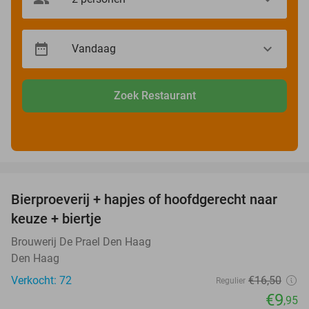
Zoek Restaurant
favorite_border
Bierproeverij + hapjes of hoofdgerecht naar
40%
keuze + biertje
Brouwerij De Prael Den Haag
Den Haag
Verkocht: 72
€16
,50
Regulier
€9
,95