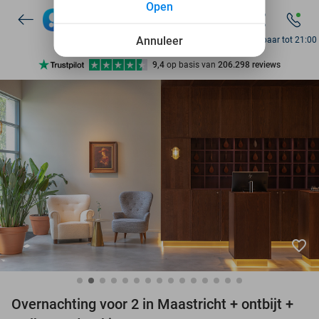
Open
7 dagen per week beschikbaar
10+ miljoen leden
Annuleer
Bereikbaar tot 21:00
9,4
op basis van
206.298 reviews
Ontdek 15.000+ deals
7 dagen per week beschikbaar
10+ miljoen leden
favorite_border
Overnachting voor 2 in Maastricht + ontbijt +