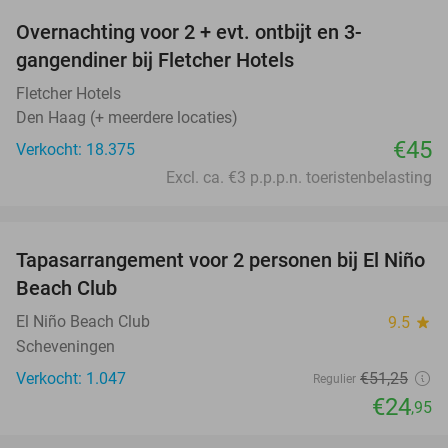
Overnachting voor 2 + evt. ontbijt en 3-
gangendiner bij Fletcher Hotels
Fletcher Hotels
Den Haag (+ meerdere locaties)
€45
Verkocht: 18.375
Excl. ca. €3 p.p.p.n. toeristenbelasting
favorite_border
Tapasarrangement voor 2 personen bij El Niño
51%
Beach Club
El Niño Beach Club
9.5
star
Scheveningen
Verkocht: 1.047
€51
,25
Regulier
€24
,95