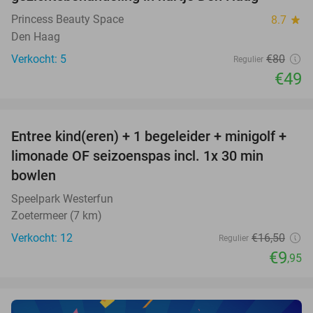
Princess Beauty Space
8.7
star
Den Haag
Verkocht: 5
€80
Regulier
€49
favorite_border
Entree kind(eren) + 1 begeleider + minigolf +
40%
NEW
limonade OF seizoenspas incl. 1x 30 min
TODAY
bowlen
Speelpark Westerfun
Zoetermeer (7 km)
Verkocht: 12
€16
,50
Regulier
€9
,95