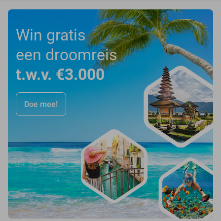
Win gratis
een droomreis
t.w.v. €3.000
Doe mee!