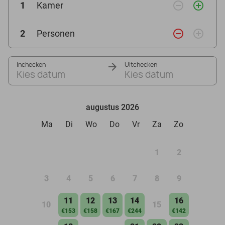
remove_circle_outline
add_circle_outline
1
Kamer
remove_circle_outline
add_circle_outline
2
Personen
Inchecken
Uitchecken
Kies datum
Kies datum
augustus 2026
Ma
Di
Wo
Do
Vr
Za
Zo
1
2
3
4
5
6
7
8
9
11
12
13
14
16
10
15
€153
€158
€167
€244
€142