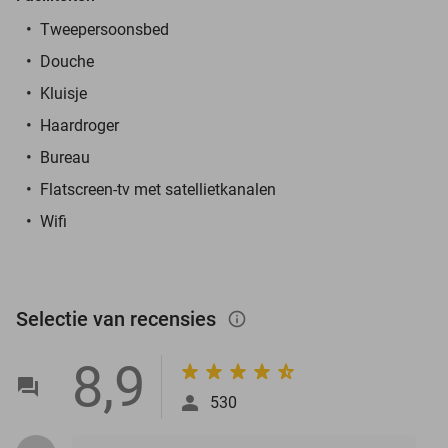
Tweepersoonsbed
Douche
Kluisje
Haardroger
Bureau
Flatscreen-tv met satellietkanalen
Wifi
Selectie van recensies
info_outlined
8,9
530