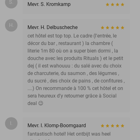
S.
Mevr. S. Kromkamp
H.
Mevr. H. Delbuscheche
cet hôtel est top top. Le cadre (l'entrée, le
décor du bar , restaurant ) la chambre (
literie 1m 80 où on a super bien dormi , la
douche avec les produits Rituals ) et le petit
dej ( il est wahouuu : du salé avec du choix
de charcuterie, du saumon , des légumes ,
du sucré , des choix de pains , de confitures ,
....) On recommande à 100 % cet hôtel et on
sera heureux d'y retourner grâce à Social
deal 😉
I.
Mevr. I. Klomp-Boomgaard
fantastisch hotel! Het ontbijt was heel