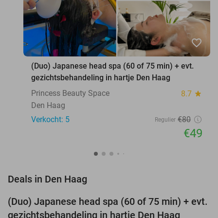
favorite_border
(Duo) Japanese head spa (60 of 75 min) + evt.
gezichtsbehandeling in hartje Den Haag
Princess Beauty Space
8.7
star
Den Haag
Verkocht: 5
€80
Regulier
€49
favorite_border
Deals in Den Haag
(Duo) Japanese head spa (60 of 75 min) + evt.
39%
NEW
gezichtsbehandeling in hartje Den Haag
TODAY