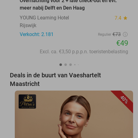
Overnachting voor 2 + late check-out en evt.
meer nabij Delft en Den Haag
YOUNG Learning Hotel
7.4
star
Rijswijk
Verkocht: 2.181
€73
Regulier
€49
Excl. ca. €3,50 p.p.p.n. toeristenbelasting
Deals in de buurt van Vaeshartelt
Maastricht
40%