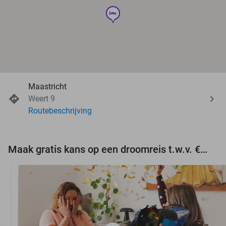
hotel
Maastricht
Weert 9
Routebeschrijving
Maak gratis kans op een droomreis t.w.v. €3.000!