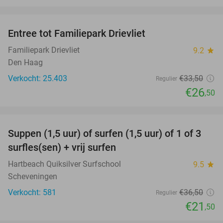
favorite_border
Entree tot Familiepark Drievliet
21%
Familiepark Drievliet
9.2
star
Den Haag
Verkocht: 25.403
€33
,50
Regulier
€26
,50
favorite_border
Suppen (1,5 uur) of surfen (1,5 uur) of 1 of 3
41%
surfles(sen) + vrij surfen
Hartbeach Quiksilver Surfschool
9.5
star
Scheveningen
Verkocht: 581
€36
,50
Regulier
€21
,50
favorite_border