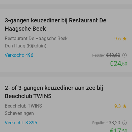
favorite_border
3-gangen keuzediner bij Restaurant De
40%
Haagsche Beek
Restaurant De Haagsche Beek
9.6
star
Den Haag (Kijkduin)
Verkocht: 496
€40
,60
Regulier
€24
,50
favorite_border
2- of 3-gangen keuzediner aan zee bij
47%
Beachclub TWINS
Beachclub TWINS
9.3
star
Scheveningen
Verkocht: 3.895
€33
,20
Regulier
€17
,50