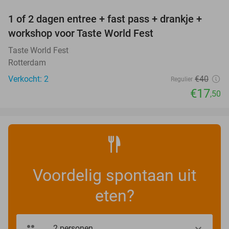
1 of 2 dagen entree + fast pass + drankje +
56%
NEW
workshop voor Taste World Fest
TODAY
Taste World Fest
Rotterdam
Verkocht: 2
€40
Regulier
€17
,50
Voordelig spontaan uit
eten?