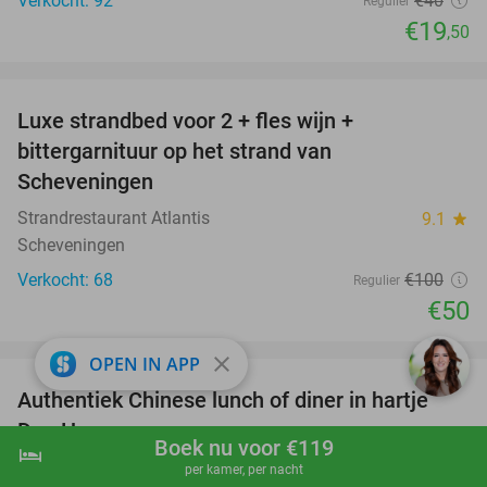
Verkocht: 92
€40
Regulier
€19
,50
favorite_border
Luxe strandbed voor 2 + fles wijn +
50%
bittergarnituur op het strand van
Scheveningen
Strandrestaurant Atlantis
9.1
star
Scheveningen
Verkocht: 68
€100
Regulier
€50
favorite_border
close
OPEN IN APP
Authentiek Chinese lunch of diner in hartje
49%
Den Haag
Boek nu voor €119
hotel
shopping_cart
Boek nu
navigate_next
Shi Kitchen Restaurant
9.5
star
per kamer, per nacht