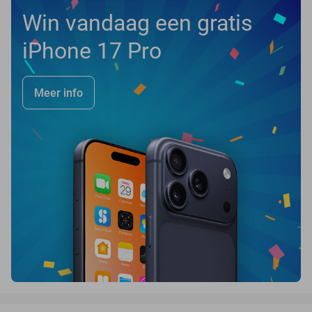
Win vandaag een gratis
iPhone 17 Pro
Meer info
favorite_border