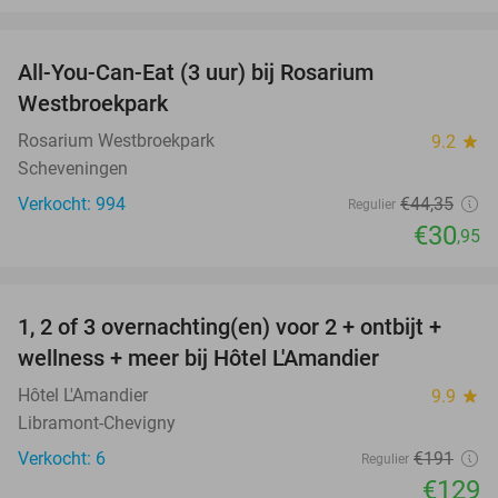
favorite_border
All-You-Can-Eat (3 uur) bij Rosarium
30%
Westbroekpark
Rosarium Westbroekpark
9.2
star
Scheveningen
Verkocht: 994
€44
,35
Regulier
€30
,95
favorite_border
1, 2 of 3 overnachting(en) voor 2 + ontbijt +
32%
NEW
wellness + meer bij Hôtel L'Amandier
TODAY
Hôtel L'Amandier
9.9
star
Libramont-Chevigny
Verkocht: 6
€191
Regulier
€129