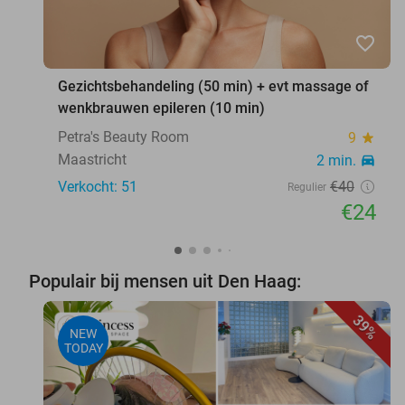
favorite_border
Gezichtsbehandeling (50 min) + evt massage of
wenkbrauwen epileren (10 min)
Petra's Beauty Room
9
star
Maastricht
2 min.
directions_car
Verkocht: 51
€40
Regulier
€24
Populair bij mensen uit Den Haag:
39%
NEW
TODAY