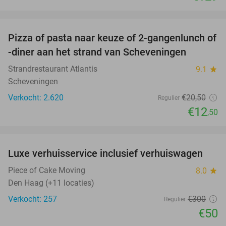
favorite_border
Pizza of pasta naar keuze of 2-gangenlunch of
39%
-diner aan het strand van Scheveningen
Strandrestaurant Atlantis
9.1
star
Scheveningen
Verkocht: 2.620
€20
,50
Regulier
€12
,50
favorite_border
Luxe verhuisservice inclusief verhuiswagen
83%
Piece of Cake Moving
8.0
star
Den Haag (+11 locaties)
Verkocht: 257
€300
Regulier
€50