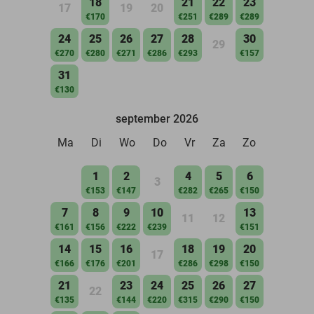
18
21
22
23
17
19
20
€170
€251
€289
€289
24
25
26
27
28
30
29
€270
€280
€271
€286
€293
€157
31
€130
september 2026
Ma
Di
Wo
Do
Vr
Za
Zo
1
2
4
5
6
3
€153
€147
€282
€265
€150
7
8
9
10
13
11
12
€161
€156
€222
€239
€151
14
15
16
18
19
20
17
€166
€176
€201
€286
€298
€150
21
23
24
25
26
27
22
€135
€144
€220
€315
€290
€150