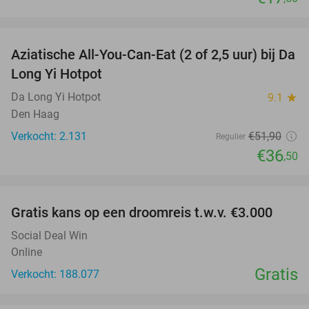
favorite_border
Aziatische All-You-Can-Eat (2 of 2,5 uur) bij Da
30%
Long Yi Hotpot
Da Long Yi Hotpot
9.1
star
Den Haag
Verkocht: 2.131
€51
,90
Regulier
€36
,50
favorite_border
Gratis kans op een droomreis t.w.v. €3.000
Social Deal Win
Online
Gratis
Verkocht: 188.077
favorite_border