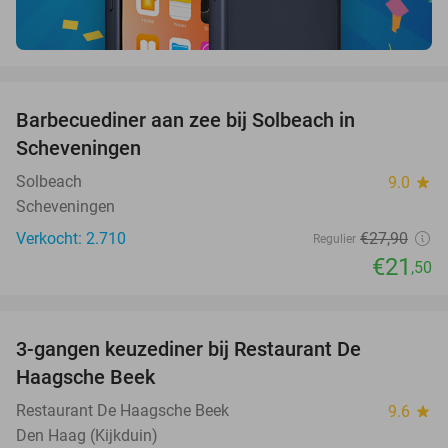
favorite_border
Barbecuediner aan zee bij Solbeach in
23%
Scheveningen
Solbeach
9.0
star
Scheveningen
Verkocht: 2.710
€27
,90
Regulier
€21
,50
favorite_border
3-gangen keuzediner bij Restaurant De
40%
Haagsche Beek
Restaurant De Haagsche Beek
9.6
star
Den Haag (Kijkduin)