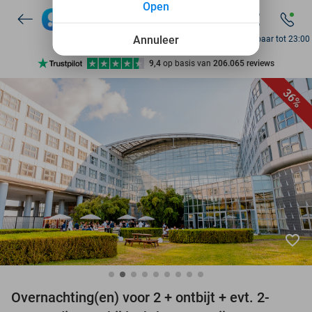
Open
7 dagen per week beschikbaar
10+ miljoen leden
Annuleer
Bereikbaar tot 23:00
9,4
op basis van
206.065 reviews
Ontdek 15.000+ deals
36%
7 dagen per week beschikbaar
10+ miljoen leden
favorite_border
Overnachting(en) voor 2 + ontbijt + evt. 2-