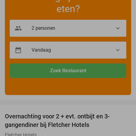
eten?
Zoek Restaurant
favorite_border
Overnachting voor 2 + evt. ontbijt en 3-
gangendiner bij Fletcher Hotels
Fletcher Hotels