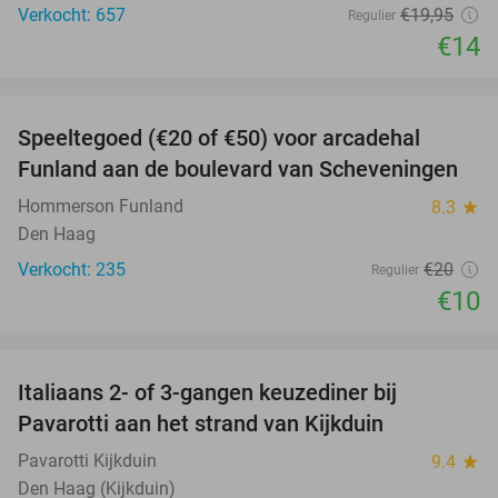
Verkocht: 657
€19
,95
Regulier
€14
favorite_border
Speeltegoed (€20 of €50) voor arcadehal
50%
Funland aan de boulevard van Scheveningen
Hommerson Funland
8.3
star
Den Haag
Verkocht: 235
€20
Regulier
€10
favorite_border
Italiaans 2- of 3-gangen keuzediner bij
27%
Pavarotti aan het strand van Kijkduin
Pavarotti Kijkduin
9.4
star
Den Haag (Kijkduin)