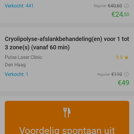
Verkocht: 441
€40
,60
Regulier
€24
,50
favorite_border
Cryolipolyse-afslankbehandeling(en) voor 1 tot
55%
NEW
3 zone(s) (vanaf 60 min)
TODAY
Pulse Laser Clinic
9.9
star
Den Haag
Verkocht: 1
€110
Regulier
€49
Voordelig spontaan uit