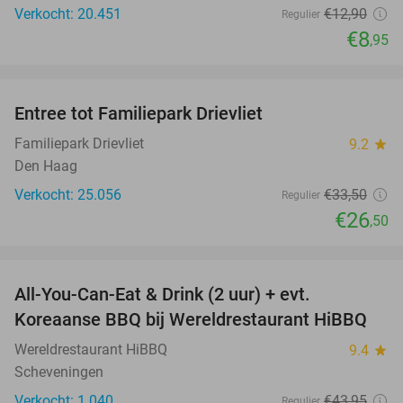
Verkocht: 20.451
€12
,90
Regulier
€8
,95
favorite_border
Entree tot Familiepark Drievliet
21%
Familiepark Drievliet
9.2
star
Den Haag
Verkocht: 25.056
€33
,50
Regulier
€26
,50
favorite_border
All-You-Can-Eat & Drink (2 uur) + evt.
16%
Koreaanse BBQ bij Wereldrestaurant HiBBQ
Wereldrestaurant HiBBQ
9.4
star
Scheveningen
Verkocht: 1.040
€43
,95
Regulier