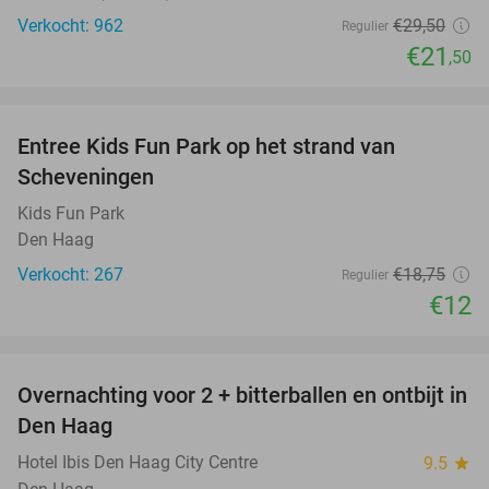
Verkocht: 962
€29
,50
Regulier
€21
,50
favorite_border
Entree Kids Fun Park op het strand van
36%
Scheveningen
Kids Fun Park
Den Haag
Verkocht: 267
€18
,75
Regulier
€12
favorite_border
Overnachting voor 2 + bitterballen en ontbijt in
41%
Den Haag
Hotel Ibis Den Haag City Centre
9.5
star