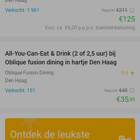
Den Haag
Verkocht: 1.961
€211
Regulier
€125
Excl. ca. €6,20 p.p.p.n. toeristenbelasting
favorite_border
All-You-Can-Eat & Drink (2 of 2,5 uur) bij
20%
Oblique fusion dining in hartje Den Haag
Oblique Fusion Dining
9.6
star
Den Haag
Verkocht: 151
€45
Regulier
€35
,95
Ontdek de leukste