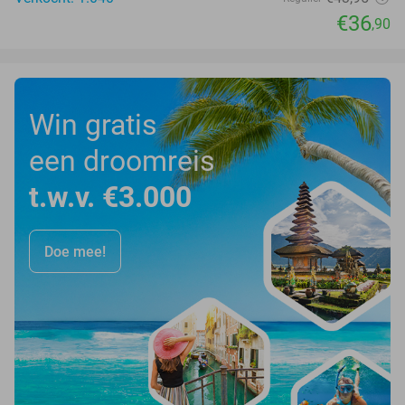
€36
,90
Win gratis
een droomreis
t.w.v. €3.000
Doe mee!