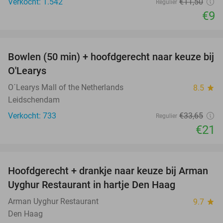
Verkocht: 1.542
€11
,50
Regulier
€9
favorite_border
Bowlen (50 min) + hoofdgerecht naar keuze bij
38%
O'Learys
O´Learys Mall of the Netherlands
8.5
star
Leidschendam
Verkocht: 733
€33
,65
Regulier
€21
favorite_border
Hoofdgerecht + drankje naar keuze bij Arman
30%
Uyghur Restaurant in hartje Den Haag
Arman Uyghur Restaurant
9.7
star
Den Haag