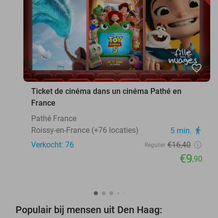
favorite_border
Ticket de cinéma dans un cinéma Pathé en
France
Pathé France
Roissy-en-France (+76 locaties)
5 min.
directions_walk
Verkocht: 76
€16
,40
Regulier
€9
,90
Populair bij mensen uit Den Haag: