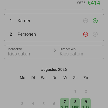
€414
€628
remove_circle_outline
add_circle_outline
1
Kamer
remove_circle_outline
add_circle_outline
2
Personen
Inchecken
Uitchecken
Kies datum
Kies datum
augustus 2026
Ma
Di
Wo
Do
Vr
Za
Zo
1
2
7
8
9
3
4
5
6
€159
€159
€159