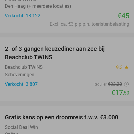
Den Haag (+ meerdere locaties)
€45
Verkocht: 18.122
Excl. ca. €3 p.p.p.n. toeristenbelasting
favorite_border
2- of 3-gangen keuzediner aan zee bij
47%
Beachclub TWINS
Beachclub TWINS
9.3
star
Scheveningen
Verkocht: 3.807
€33
,20
Regulier
€17
,50
favorite_border
Gratis kans op een droomreis t.w.v. €3.000
Social Deal Win