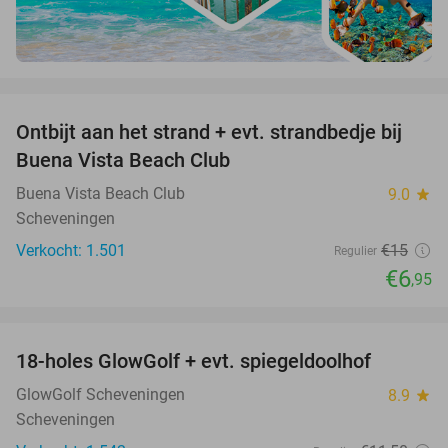
favorite_border
Ontbijt aan het strand + evt. strandbedje bij
54%
Buena Vista Beach Club
Buena Vista Beach Club
9.0
star
Scheveningen
Verkocht: 1.501
€15
Regulier
€6
,95
favorite_border
18-holes GlowGolf + evt. spiegeldoolhof
22%
GlowGolf Scheveningen
8.9
star
Scheveningen