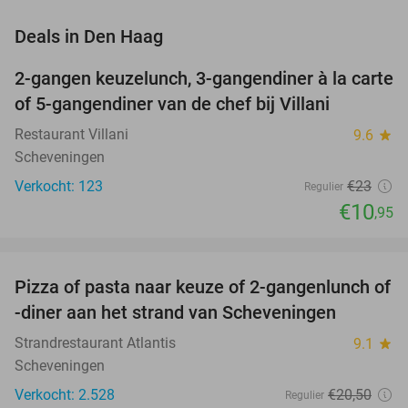
favorite_border
Deals in Den Haag
2-gangen keuzelunch, 3-gangendiner à la carte
52%
of 5-gangendiner van de chef bij Villani
Restaurant Villani
9.6
star
Scheveningen
Verkocht: 123
€23
Regulier
€10
,95
favorite_border
Pizza of pasta naar keuze of 2-gangenlunch of
39%
-diner aan het strand van Scheveningen
Strandrestaurant Atlantis
9.1
star
Scheveningen
Verkocht: 2.528
€20
,50
Regulier