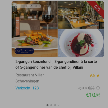
52%
favorite_border
2-gangen keuzelunch, 3-gangendiner à la carte
of 5-gangendiner van de chef bij Villani
Restaurant Villani
9.6
star
Scheveningen
Verkocht: 123
€23
Regulier
€10
,95