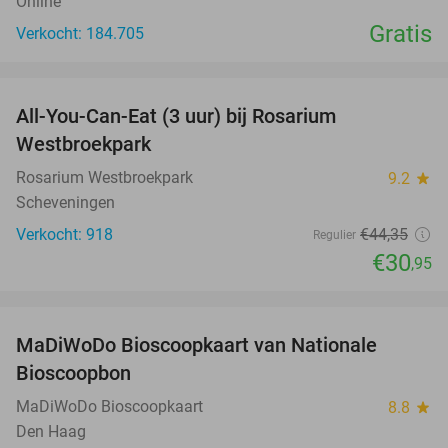
Online
Gratis
Verkocht: 184.705
favorite_border
All-You-Can-Eat (3 uur) bij Rosarium
30%
Westbroekpark
Rosarium Westbroekpark
9.2
star
Scheveningen
Verkocht: 918
€44
,35
Regulier
€30
,95
favorite_border
MaDiWoDo Bioscoopkaart van Nationale
31%
Bioscoopbon
MaDiWoDo Bioscoopkaart
8.8
star
Den Haag