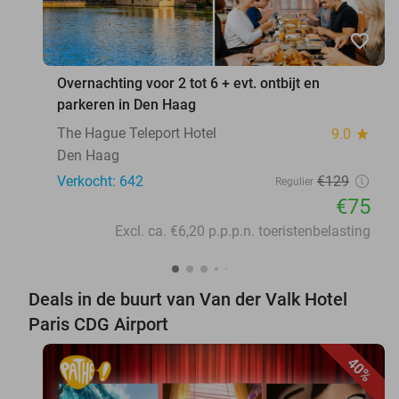
favorite_border
Overnachting voor 2 tot 6 + evt. ontbijt en
parkeren in Den Haag
The Hague Teleport Hotel
9.0
star
Den Haag
Verkocht: 642
€129
Regulier
€75
Excl. ca. €6,20 p.p.p.n. toeristenbelasting
Deals in de buurt van Van der Valk Hotel
Paris CDG Airport
40%