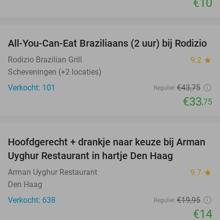
€10
favorite_border
All-You-Can-Eat Braziliaans (2 uur) bij Rodizio
23%
Rodizio Brazilian Grill
9.2
star
Scheveningen (+2 locaties)
Verkocht: 101
€43
,75
Regulier
€33
,75
favorite_border
Hoofdgerecht + drankje naar keuze bij Arman
30%
Uyghur Restaurant in hartje Den Haag
Arman Uyghur Restaurant
9.7
star
Den Haag
Verkocht: 638
€19
,95
Regulier
€14