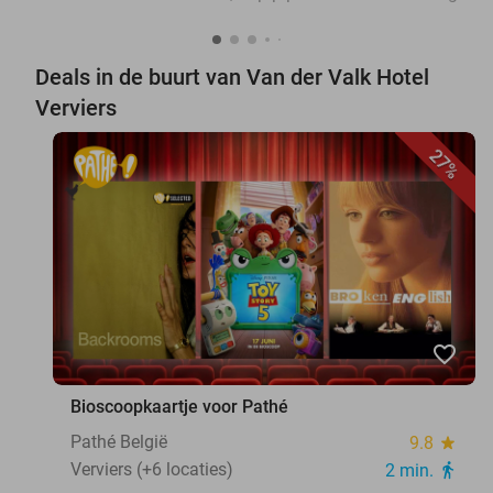
Deals in de buurt van Van der Valk Hotel
Verviers
27%
favorite_border
Bioscoopkaartje voor Pathé
Pathé België
9.8
star
Verviers (+6 locaties)
2 min.
directions_walk