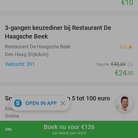
€10
favorite_border
3-gangen keuzediner bij Restaurant De
40%
Haagsche Beek
Restaurant De Haagsche Beek
9.6
star
Den Haag (Kijkduin)
Verkocht: 391
€40
,60
Regulier
€24
,50
favorite_border
Social Deal-giftcard van 5 tot 100 euro
close
OPEN IN APP
Social Deal Giftcard
Online
€5
Verkocht: 76.847
Boek nu voor €126
hotel
shopping_cart
Boek nu
navigate_next
per kamer, per nacht