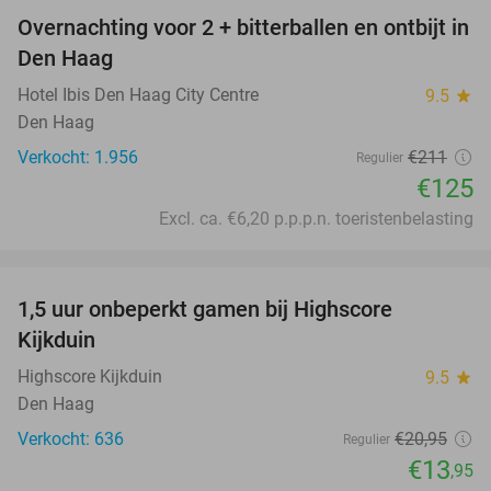
Overnachting voor 2 + bitterballen en ontbijt in
41%
Den Haag
Hotel Ibis Den Haag City Centre
9.5
star
Den Haag
Verkocht: 1.956
€211
Regulier
€125
Excl. ca. €6,20 p.p.p.n. toeristenbelasting
favorite_border
1,5 uur onbeperkt gamen bij Highscore
33%
Kijkduin
Highscore Kijkduin
9.5
star
Den Haag
Verkocht: 636
€20
,95
Regulier
€13
,95