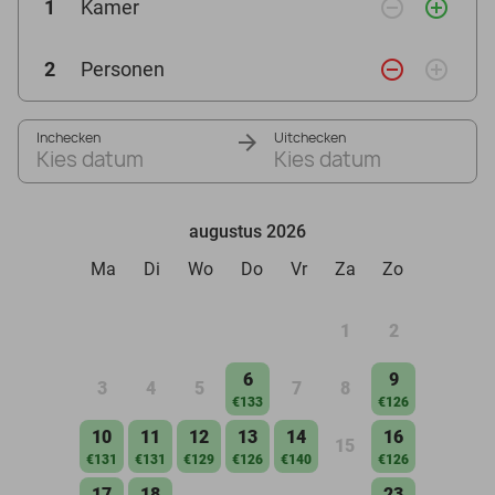
remove_circle_outline
add_circle_outline
1
Kamer
remove_circle_outline
add_circle_outline
2
Personen
Inchecken
Uitchecken
Kies datum
Kies datum
augustus 2026
Ma
Di
Wo
Do
Vr
Za
Zo
1
2
6
9
3
4
5
7
8
€133
€126
10
11
12
13
14
16
15
€131
€131
€129
€126
€140
€126
17
18
23