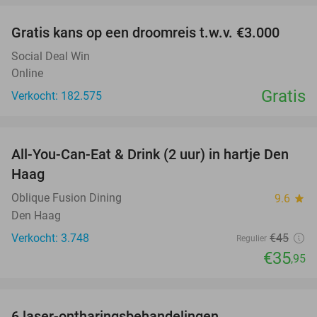
Gratis kans op een droomreis t.w.v. €3.000
Social Deal Win
Online
Gratis
Verkocht: 182.575
favorite_border
All-You-Can-Eat & Drink (2 uur) in hartje Den
20%
Haag
Oblique Fusion Dining
9.6
star
Den Haag
Verkocht: 3.748
€45
Regulier
€35
,95
favorite_border
6 laser-ontharingsbehandelingen