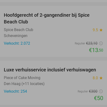
favorite_border
Hoofdgerecht of 2-gangendiner bij Spice
42%
Beach Club
Spice Beach Club
9.5
star
Scheveningen
Verkocht: 2.072
€23
,10
Regulier
€13
,50
favorite_border
Luxe verhuisservice inclusief verhuiswagen
83%
Piece of Cake Moving
8.0
star
Den Haag (+11 locaties)
Verkocht: 254
€300
Regulier
€50
favorite_border