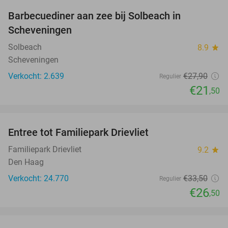
Barbecuediner aan zee bij Solbeach in
23%
Scheveningen
Solbeach
8.9
star
Scheveningen
Verkocht: 2.639
€27
,90
Regulier
€21
,50
favorite_border
Entree tot Familiepark Drievliet
21%
Familiepark Drievliet
9.2
star
Den Haag
Verkocht: 24.770
€33
,50
Regulier
€26
,50
favorite_border