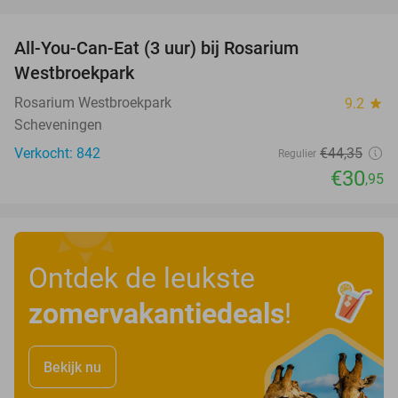
favorite_border
All-You-Can-Eat (3 uur) bij Rosarium
30%
Westbroekpark
Rosarium Westbroekpark
9.2
star
Scheveningen
Verkocht: 842
€44
,35
Regulier
€30
,95
Ontdek de leukste
zomervakantiedeals
!
Bekijk nu