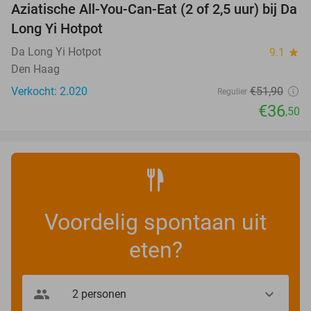
Aziatische All-You-Can-Eat (2 of 2,5 uur) bij Da
30%
Long Yi Hotpot
Da Long Yi Hotpot
9.1
star
Den Haag
Verkocht: 2.020
€51
,90
Regulier
€36
,50
Voordelig spontaan uit
eten?