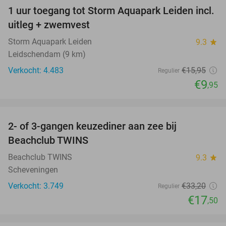
1 uur toegang tot Storm Aquapark Leiden incl.
38%
uitleg + zwemvest
Storm Aquapark Leiden
9.3
star
Leidschendam (9 km)
Verkocht: 4.483
€15
,95
Regulier
€9
,95
favorite_border
2- of 3-gangen keuzediner aan zee bij
47%
Beachclub TWINS
Beachclub TWINS
9.3
star
Scheveningen
Verkocht: 3.749
€33
,20
Regulier
€17
,50
favorite_border