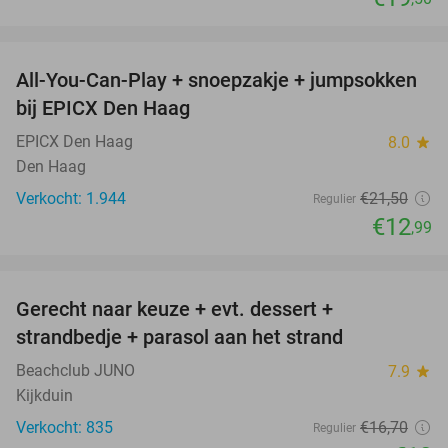
favorite_border
All-You-Can-Play + snoepzakje + jumpsokken
40%
bij EPICX Den Haag
EPICX Den Haag
8.0
star
Den Haag
Verkocht: 1.944
€21
,50
Regulier
€12
,99
favorite_border
Gerecht naar keuze + evt. dessert +
40%
strandbedje + parasol aan het strand
Beachclub JUNO
7.9
star
Kijkduin
Verkocht: 835
€16
,70
Regulier