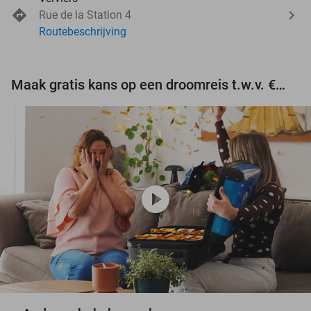
Rue de la Station 4
Routebeschrijving
Maak gratis kans op een droomreis t.w.v. €3.000!
play_circle