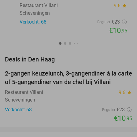
Restaurant Villani
9.6
star
Scheveningen
Verkocht: 68
€23
Regulier
€10
,95
favorite_border
Deals in Den Haag
2-gangen keuzelunch, 3-gangendiner à la carte
52%
NEW
of 5-gangendiner van de chef bij Villani
TODAY
Restaurant Villani
9.6
star
Scheveningen
Verkocht: 68
€23
Regulier
€10
,95
favorite_border