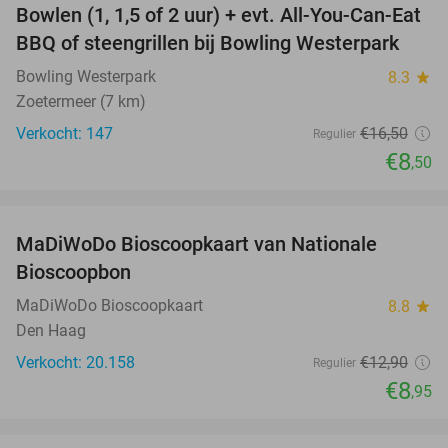
Bowlen (1, 1,5 of 2 uur) + evt. All-You-Can-Eat
48%
BBQ of steengrillen bij Bowling Westerpark
Bowling Westerpark
8.3
star
Zoetermeer (7 km)
Verkocht: 147
€16
,50
Regulier
€8
,50
favorite_border
MaDiWoDo Bioscoopkaart van Nationale
31%
Bioscoopbon
MaDiWoDo Bioscoopkaart
8.8
star
Den Haag
Verkocht: 20.158
€12
,90
Regulier
€8
,95
favorite_border