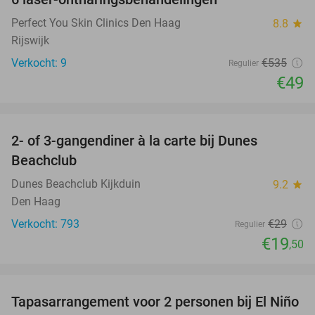
91%
Perfect You Skin Clinics Den Haag
8.8
star
Rijswijk
Verkocht: 9
€535
Regulier
€49
favorite_border
2- of 3-gangendiner à la carte bij Dunes
33%
Beachclub
Dunes Beachclub Kijkduin
9.2
star
Den Haag
Verkocht: 793
€29
Regulier
€19
,50
favorite_border
Tapasarrangement voor 2 personen bij El Niño
51%