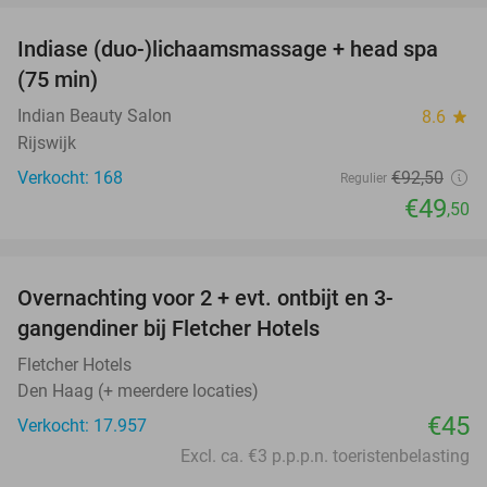
Indiase (duo-)lichaamsmassage + head spa
46%
(75 min)
Indian Beauty Salon
8.6
star
Rijswijk
Verkocht: 168
€92
,50
Regulier
€49
,50
favorite_border
Overnachting voor 2 + evt. ontbijt en 3-
gangendiner bij Fletcher Hotels
Fletcher Hotels
Den Haag (+ meerdere locaties)
€45
Verkocht: 17.957
Excl. ca. €3 p.p.p.n. toeristenbelasting