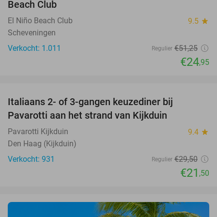
Beach Club
El Niño Beach Club
9.5
star
Scheveningen
Verkocht: 1.011
€51
,25
Regulier
€24
,95
favorite_border
Italiaans 2- of 3-gangen keuzediner bij
27%
Pavarotti aan het strand van Kijkduin
Pavarotti Kijkduin
9.4
star
Den Haag (Kijkduin)
Verkocht: 931
€29
,50
Regulier
€21
,50