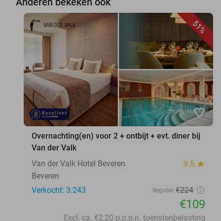
Anderen bekeken ook
51%
favorite_border
Overnachting(en) voor 2 + ontbijt + evt. diner bij
Van der Valk
Van der Valk Hotel Beveren
9.5
star
Beveren
Verkocht: 3.243
€224
Regulier
€109
Excl. ca. €2,20 p.p.p.n. toeristenbelasting