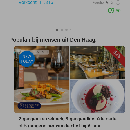
Verkocht: 11.816
€13
Regulier
€9
,50
Populair bij mensen uit Den Haag:
52%
NEW
TODAY
favorite_border
2-gangen keuzelunch, 3-gangendiner à la carte
of 5-gangendiner van de chef bij Villani