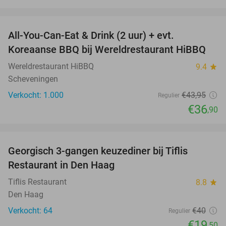
favorite_border
All-You-Can-Eat & Drink (2 uur) + evt.
16%
Koreaanse BBQ bij Wereldrestaurant HiBBQ
Wereldrestaurant HiBBQ
9.4
star
Scheveningen
Verkocht: 1.000
€43
,95
Regulier
€36
,90
favorite_border
Georgisch 3-gangen keuzediner bij Tiflis
51%
Restaurant in Den Haag
Tiflis Restaurant
8.8
star
Den Haag
Verkocht: 64
€40
Regulier
€19
,50