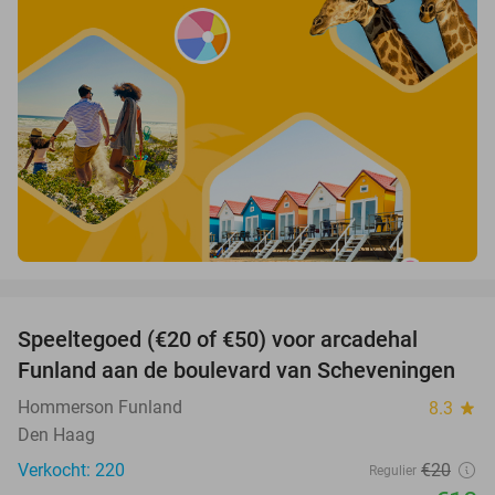
favorite_border
Speeltegoed (€20 of €50) voor arcadehal
50%
Funland aan de boulevard van Scheveningen
Hommerson Funland
8.3
star
Den Haag
Verkocht: 220
€20
Regulier