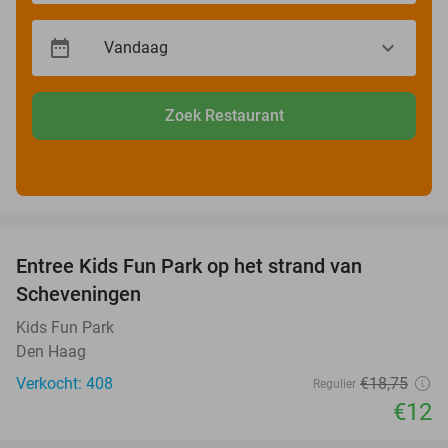
Zoek Restaurant
favorite_border
Entree Kids Fun Park op het strand van
36%
Scheveningen
Kids Fun Park
Den Haag
Verkocht: 408
€18
,75
Regulier
€12
favorite_border