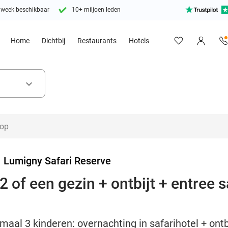
 week beschikbaar
10+ miljoen leden
Home
Dichtbij
Restaurants
Hotels
keyboard_arrow_down
>
Lumigny Safari Reserve
 of een gezin + ontbijt + entree s
al 3 kinderen: overnachting in safarihotel + ontbi