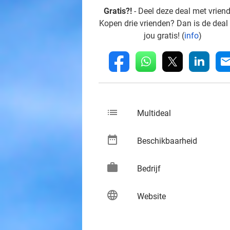
Gratis?!
- Deel deze deal met vrien
Kopen drie vrienden? Dan is de deal
jou gratis! (
info
)
whatsapp
linkedin
fb
mai
list
keybo
Multideal
date_range
keybo
Beschikbaarheid
work
keybo
Bedrijf
language
keybo
Website