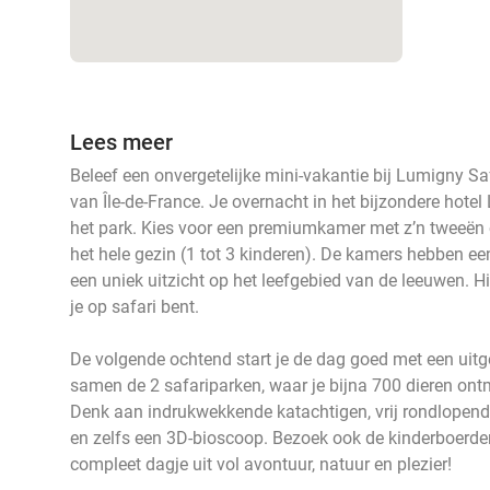
Lees meer
Beleef een onvergetelijke mini-vakantie bij Lumigny Saf
van Île-de-France. Je overnacht in het bijzondere hote
het park. Kies voor een premiumkamer met z’n tweeën
het hele gezin (1 tot 3 kinderen). De kamers hebben e
een uniek uitzicht op het leefgebied van de leeuwen. H
je op safari bent.
De volgende ochtend start je de dag goed met een uitge
samen de 2 safariparken, waar je bijna 700 dieren ontmo
Denk aan indrukwekkende katachtigen, vrij rondlopende
en zelfs een 3D-bioscoop. Bezoek ook de kinderboerderi
compleet dagje uit vol avontuur, natuur en plezier!