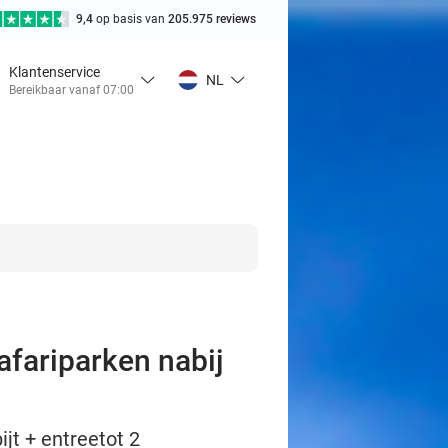
9,4
op basis van
205.975 reviews
Klantenservice
NL
Bereikbaar vanaf 07:00
afariparken nabij
jt + entreetot 2