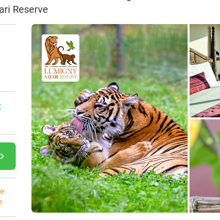
ari Reserve
:
gate_next
e
!