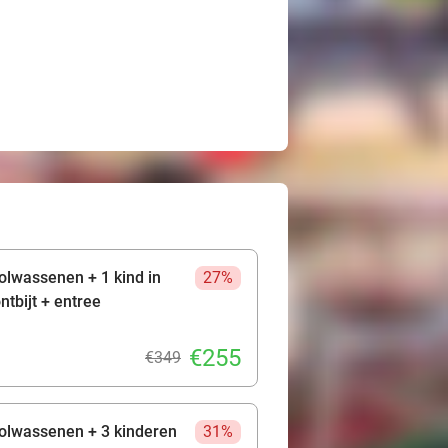
olwassenen + 1 kind in
27%
tbijt + entree
€255
€349
volwassenen + 3 kinderen
31%