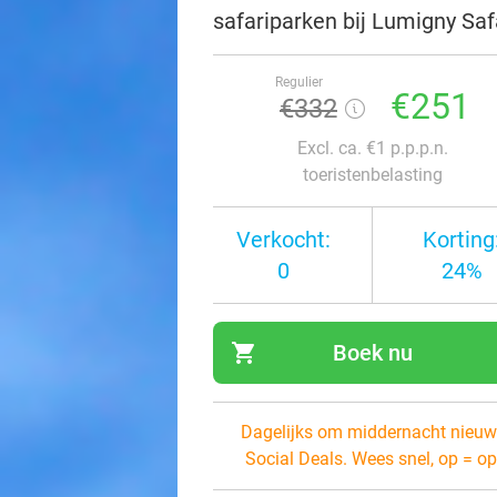
safariparken bij Lumigny Saf
Regulier
€251
€332
Excl. ca. €1 p.p.p.n.
toeristenbelasting
Verkocht:
Korting
0
24%
shopping_cart
Boek nu
navi
Dagelijks om middernacht nieuw
Social Deals. Wees snel, op = op