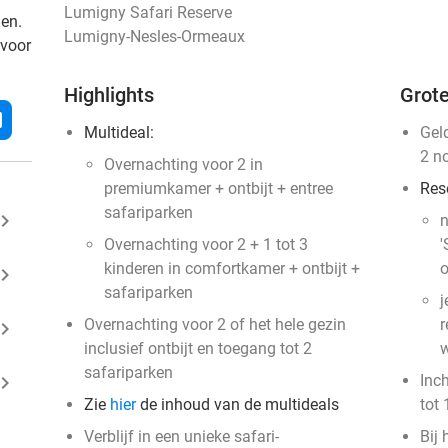
Lumigny Safari Reserve
den.
Lumigny-Nesles-Ormeaux
 voor
Highlights
Grote
l
Multideal:
Gel
2 n
Overnachting voor 2 in
premiumkamer + ontbijt + entree
Res
safariparken
ard_arrow_right
n
Overnachting voor 2 + 1 tot 3
'
kinderen in comfortkamer + ontbijt +
o
ard_arrow_right
safariparken
j
Overnachting voor 2 of het hele gezin
r
ard_arrow_right
inclusief ontbijt en toegang tot 2
w
safariparken
ard_arrow_right
Inc
Zie
hier
de inhoud van de multideals
tot 
Verblijf in een unieke safari-
Bij