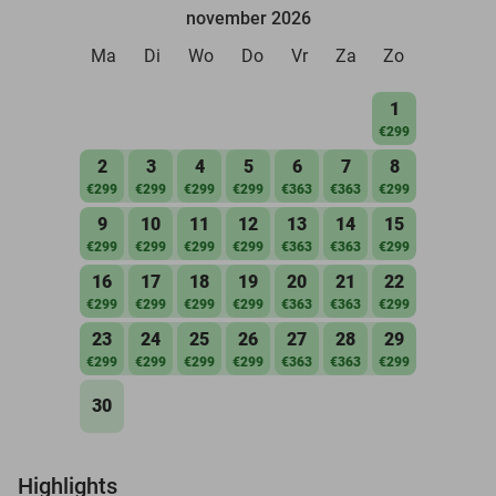
november 2026
Ma
Di
Wo
Do
Vr
Za
Zo
1
€299
2
3
4
5
6
7
8
€299
€299
€299
€299
€363
€363
€299
9
10
11
12
13
14
15
€299
€299
€299
€299
€363
€363
€299
16
17
18
19
20
21
22
€299
€299
€299
€299
€363
€363
€299
23
24
25
26
27
28
29
€299
€299
€299
€299
€363
€363
€299
30
Highlights