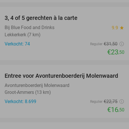
favorite_border
3, 4 of 5 gerechten à la carte
25%
Bij Blue Food and Drinks
9.9
star
Lekkerkerk (7 km)
Verkocht: 74
€31
,50
Regulier
€23
,50
favorite_border
Entree voor Avonturenboerderij Molenwaard
27%
Avonturenboerderij Molenwaard
Groot-Ammers (13 km)
Verkocht: 8.699
€22
,75
Regulier
€16
,50
favorite_border