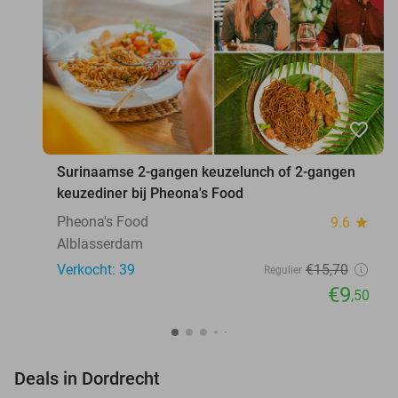
favorite_border
Surinaamse 2-gangen keuzelunch of 2-gangen
keuzediner bij Pheona's Food
Pheona's Food
9.6
star
Alblasserdam
Verkocht: 39
€15
,70
Regulier
€9
,50
favorite_border
Deals in Dordrecht