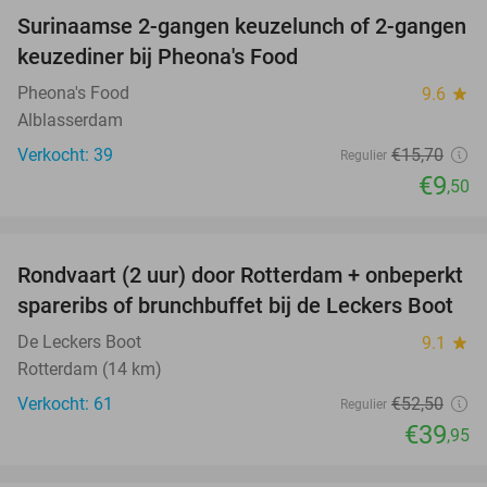
Surinaamse 2-gangen keuzelunch of 2-gangen
39%
keuzediner bij Pheona's Food
Pheona's Food
9.6
star
Alblasserdam
Verkocht: 39
€15
,70
Regulier
€9
,50
favorite_border
Rondvaart (2 uur) door Rotterdam + onbeperkt
24%
spareribs of brunchbuffet bij de Leckers Boot
De Leckers Boot
9.1
star
Rotterdam (14 km)
Verkocht: 61
€52
,50
Regulier
€39
,95