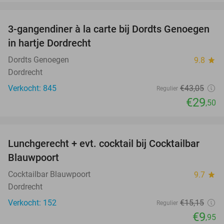
favorite_border
3-gangendiner à la carte bij Dordts Genoegen
31%
in hartje Dordrecht
Dordts Genoegen
9.8
star
Dordrecht
Verkocht: 845
€43
,05
Regulier
€29
,50
favorite_border
Lunchgerecht + evt. cocktail bij Cocktailbar
34%
Blauwpoort
Cocktailbar Blauwpoort
9.7
star
Dordrecht
Verkocht: 152
€15
,15
Regulier
€9
,95