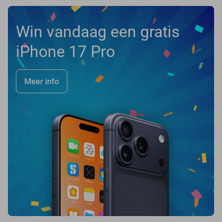
Win vandaag een gratis
iPhone 17 Pro
Meer info