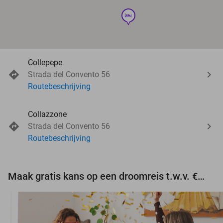
hotel
Collepepe
Strada del Convento 56
Routebeschrijving
Collazzone
Strada del Convento 56
Routebeschrijving
Maak gratis kans op een droomreis t.w.v. €3.000!