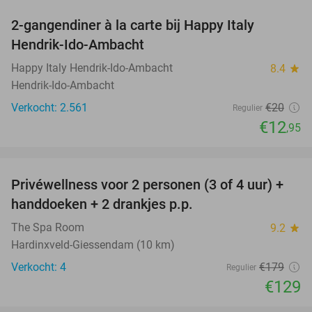
2-gangendiner à la carte bij Happy Italy
35%
Hendrik-Ido-Ambacht
Happy Italy Hendrik-Ido-Ambacht
8.4
star
Hendrik-Ido-Ambacht
Verkocht: 2.561
€20
Regulier
€12
,95
favorite_border
Privéwellness voor 2 personen (3 of 4 uur) +
28%
handdoeken + 2 drankjes p.p.
The Spa Room
9.2
star
Hardinxveld-Giessendam (10 km)
Verkocht: 4
€179
Regulier
€129