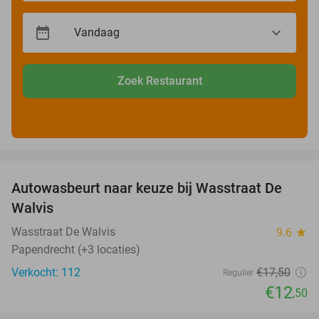
Zoek Restaurant
favorite_border
Autowasbeurt naar keuze bij Wasstraat De
29%
Walvis
Wasstraat De Walvis
9.6
star
Papendrecht (+3 locaties)
Verkocht: 112
€17
,50
Regulier
€12
,50
favorite_border