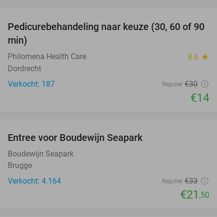
favorite_border
Pedicurebehandeling naar keuze (30, 60 of 90
53%
min)
Philomena Health Care
8.6
star
Dordrecht
Verkocht: 187
€30
Regulier
€14
favorite_border
Entree voor Boudewijn Seapark
35%
Boudewijn Seapark
Brugge
Verkocht: 4.164
€33
Regulier
€21
,50
favorite_border