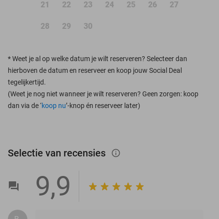
21
22
23
24
25
26
27
28
29
30
*
Weet je al op welke datum je wilt reserveren? Selecteer dan
hierboven de datum en reserveer en koop jouw Social Deal
tegelijkertijd.
(Weet je nog niet wanneer je wilt reserveren? Geen zorgen: koop
dan via de ‘
koop nu
’-knop én reserveer later)
Selectie van recensies
info_outlined
9,9