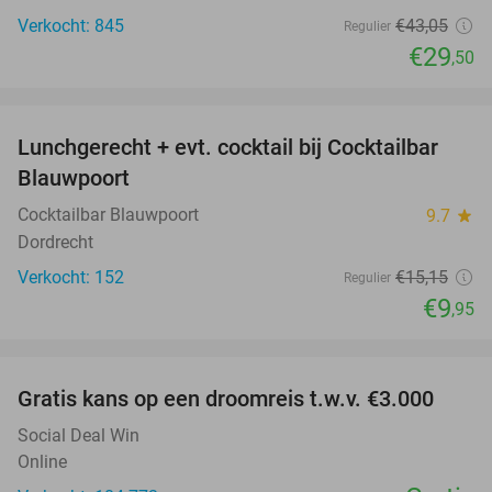
Verkocht: 845
€43
,05
Regulier
€29
,50
favorite_border
Lunchgerecht + evt. cocktail bij Cocktailbar
34%
Blauwpoort
Cocktailbar Blauwpoort
9.7
star
Dordrecht
Verkocht: 152
€15
,15
Regulier
€9
,95
favorite_border
Gratis kans op een droomreis t.w.v. €3.000
Social Deal Win
Online