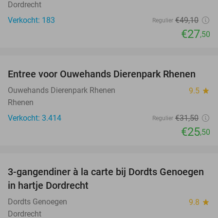
Dordrecht
Verkocht: 183
€49
,10
Regulier
€27
,50
favorite_border
Entree voor Ouwehands Dierenpark Rhenen
19%
Ouwehands Dierenpark Rhenen
9.5
star
Rhenen
Verkocht: 3.414
€31
,50
Regulier
€25
,50
favorite_border
3-gangendiner à la carte bij Dordts Genoegen
31%
in hartje Dordrecht
Dordts Genoegen
9.8
star
Dordrecht