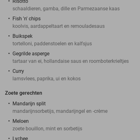
Risotto
schaaldieren, gamba, dille en Parmezaanse kaas
Fish 'n' chips
koolvis, aardappeltaart en remouladesaus
Buikspek
tortelloni, paddenstoelen en kalfsjus
Gegrilde asperge
tartaar van ei, hollandaise saus en roomboterkrieltjes
Curry
lamsvlees, paprika, ui en kokos
Zoete gerechten
Mandarijn split
mandarijnsorbetijs, mandarijngel en -crème
Meloen
zoete bouillon, mint en sorbetijs
Lychee