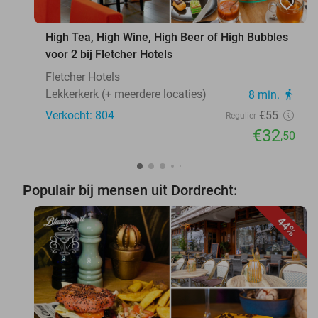
favorite_border
High Tea, High Wine, High Beer of High Bubbles
voor 2 bij Fletcher Hotels
Fletcher Hotels
Lekkerkerk (+ meerdere locaties)
8 min.
directions_walk
Verkocht: 804
€55
Regulier
€32
,50
Populair bij mensen uit Dordrecht:
44%