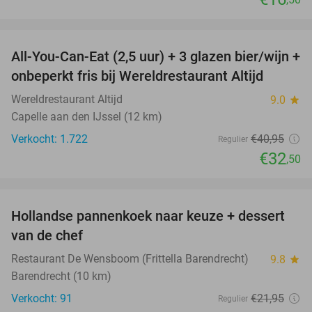
favorite_border
All-You-Can-Eat (2,5 uur) + 3 glazen bier/wijn +
21%
onbeperkt fris bij Wereldrestaurant Altijd
Wereldrestaurant Altijd
9.0
star
Capelle aan den IJssel (12 km)
Verkocht: 1.722
€40
,95
Regulier
€32
,50
favorite_border
Hollandse pannenkoek naar keuze + dessert
34%
van de chef
Restaurant De Wensboom (Frittella Barendrecht)
9.8
star
Barendrecht (10 km)
Verkocht: 91
€21
,95
Regulier