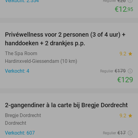
Verkocht: 2.554
€20
Regulier
€12
,95
favorite_border
Privéwellness voor 2 personen (3 of 4 uur) +
28%
handdoeken + 2 drankjes p.p.
The Spa Room
9.2
star
Hardinxveld-Giessendam (10 km)
Verkocht: 4
€179
Regulier
€129
favorite_border
2-gangendiner à la carte bij Bregje Dordrecht
12%
Bregje Dordrecht
9.2
star
Dordrecht
Verkocht: 607
€17
Regulier