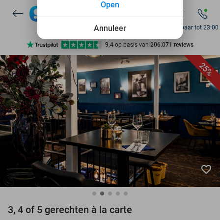
Open
7 dagen per week beschikbaar
10+ miljoen leden
Annuleer
Bereikbaar tot 23:00
9,4
op basis van
206.071 reviews
Ontdek 15.000+ deals
25%
7 dagen per week beschikbaar
10+ miljoen leden
favorite_border
3, 4 of 5 gerechten à la carte