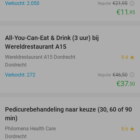
Verkocht: 2.050
€21
,95
Regulier
€11
,95
favorite_border
All-You-Can-Eat & Drink (3 uur) bij
19%
Wereldrestaurant A15
Wereldrestaurant A15 Dordrecht
9.4
star
Dordrecht
Verkocht: 272
€46
,50
Regulier
€37
,50
favorite_border
Pedicurebehandeling naar keuze (30, 60 of 90
53%
min)
Philomena Health Care
8.6
star
Dordrecht