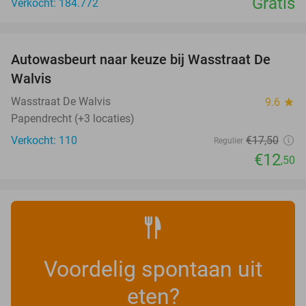
Gratis
Verkocht: 184.772
favorite_border
Autowasbeurt naar keuze bij Wasstraat De
29%
Walvis
Wasstraat De Walvis
9.6
star
Papendrecht (+3 locaties)
Verkocht: 110
€17
,50
Regulier
€12
,50
Voordelig spontaan uit
eten?