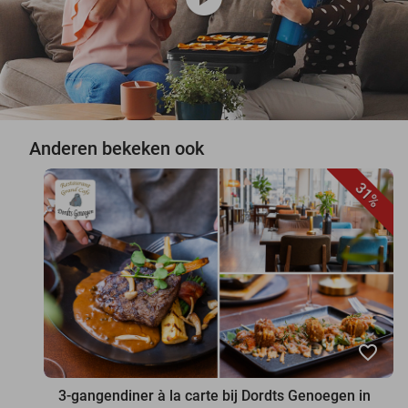
Anderen bekeken ook
31%
favorite_border
3-gangendiner à la carte bij Dordts Genoegen in