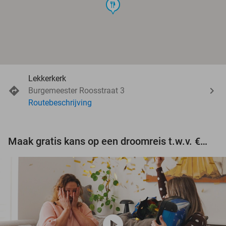
food
Lekkerkerk
Burgemeester Roosstraat 3
Routebeschrijving
Maak gratis kans op een droomreis t.w.v. €3.000!
play_circle