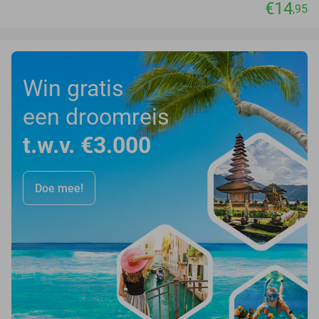
€14
,95
Win gratis
een droomreis
t.w.v. €3.000
Doe mee!