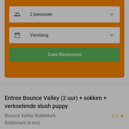
Zoek Restaurant
favorite_border
Entree Bounce Valley (2 uur) + sokken +
46%
verkoelende slush puppy
Bounce Valley Ridderkerk
9.2
star
Ridderkerk (6 km)