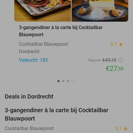
favorite_border
3-gangendiner à la carte bij Cocktailbar
Blauwpoort
Cocktailbar Blauwpoort
9.7
star
Dordrecht
Verkocht: 183
€49
,10
Regulier
€27
,50
favorite_border
Deals in Dordrecht
3-gangendiner à la carte bij Cocktailbar
44%
Blauwpoort
Cocktailbar Blauwpoort
9.7
star