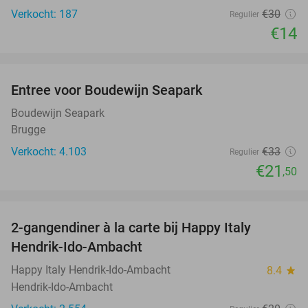
Verkocht: 187
€30
Regulier
€14
favorite_border
Entree voor Boudewijn Seapark
35%
Boudewijn Seapark
Brugge
Verkocht: 4.103
€33
Regulier
€21
,50
favorite_border
2-gangendiner à la carte bij Happy Italy
35%
Hendrik-Ido-Ambacht
Happy Italy Hendrik-Ido-Ambacht
8.4
star
Hendrik-Ido-Ambacht