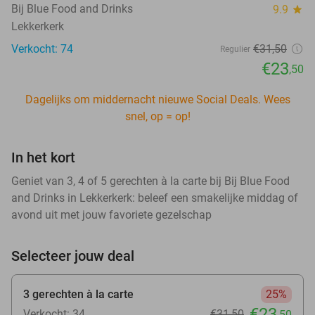
Bij Blue Food and Drinks
9.9
star
Lekkerkerk
Verkocht: 74
€31
,50
Regulier
€23
,50
Dagelijks om middernacht nieuwe Social Deals. Wees
snel, op = op!
In het kort
Geniet van 3, 4 of 5 gerechten à la carte bij Bij Blue Food
and Drinks in Lekkerkerk: beleef een smakelijke middag of
avond uit met jouw favoriete gezelschap
Selecteer jouw deal
3 gerechten à la carte
25%
€23
Verkocht: 34
€31
,50
,50