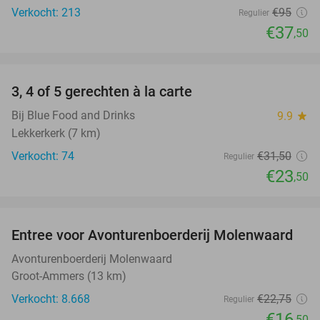
Verkocht: 213
€95
Regulier
€37
,50
favorite_border
3, 4 of 5 gerechten à la carte
25%
Bij Blue Food and Drinks
9.9
star
Lekkerkerk (7 km)
Verkocht: 74
€31
,50
Regulier
€23
,50
favorite_border
Entree voor Avonturenboerderij Molenwaard
27%
Avonturenboerderij Molenwaard
Groot-Ammers (13 km)
Verkocht: 8.668
€22
,75
Regulier
€16
,50