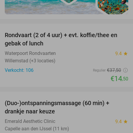
favorite_border
Rondvaart (2 of 4 uur) + evt. koffie/thee en
61%
gebak of lunch
Waterpoort Rondvaarten
9.4
star
Willemstad (+3 locaties)
Verkocht: 106
€37
,50
Regulier
€14
,50
favorite_border
(Duo-)ontspanningsmassage (60 min) +
61%
drankje naar keuze
Emerald Aesthetic Clinic
9.4
star
Capelle aan den IJssel (11 km)