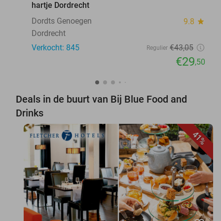
hartje Dordrecht
Dordts Genoegen
9.8
star
Dordrecht
Verkocht: 845
€43
,05
Regulier
€29
,50
Deals in de buurt van Bij Blue Food and
Drinks
41%