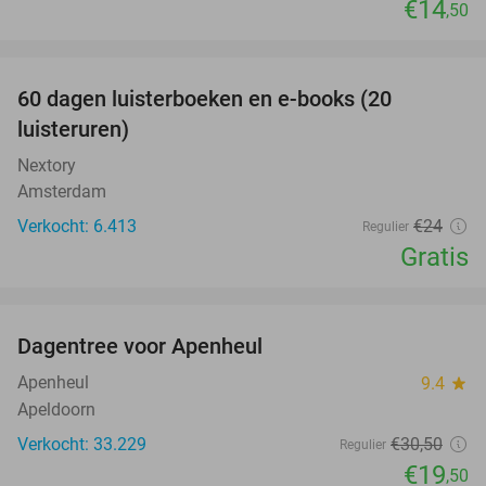
€14
,50
favorite_border
100%
60 dagen luisterboeken en e-books (20
luisteruren)
Nextory
Amsterdam
Verkocht: 6.413
€24
Regulier
Gratis
favorite_border
Dagentree voor Apenheul
36%
Apenheul
9.4
star
Apeldoorn
Verkocht: 33.229
€30
,50
Regulier
€19
,50