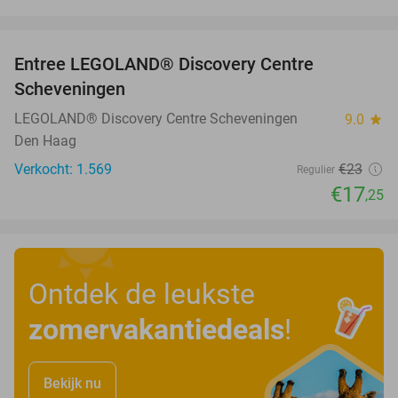
favorite_border
Entree LEGOLAND® Discovery Centre
25%
Scheveningen
LEGOLAND® Discovery Centre Scheveningen
9.0
star
Den Haag
Verkocht: 1.569
€23
Regulier
€17
,25
Ontdek de leukste
zomervakantiedeals
!
Bekijk nu