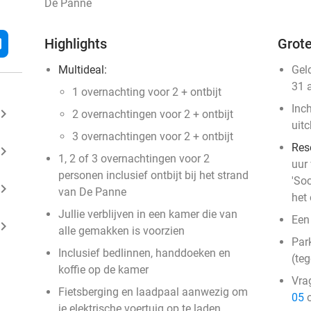
De Panne
l
Highlights
Grote
Multideal:
Gel
31 
1 overnachting voor 2 + ontbijt
Inc
ard_arrow_right
2 overnachtingen voor 2 + ontbijt
uit
3 overnachtingen voor 2 + ontbijt
Res
ard_arrow_right
1, 2 of 3 overnachtingen voor 2
uur
personen inclusief ontbijt bij het strand
'Soc
ard_arrow_right
van De Panne
het 
Jullie verblijven in een kamer die van
Een 
ard_arrow_right
alle gemakken is voorzien
Par
Inclusief bedlinnen, handdoeken en
(teg
koffie op de kamer
Vra
Fietsberging en laadpaal aanwezig om
05
o
je elektrische voertuig op te laden