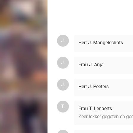
J.
Herr J. Mangelschots
J.
Frau J. Anja
J.
Herr J. Peeters
T.
Frau T. Lenaerts
Zeer lekker gegeten en ge