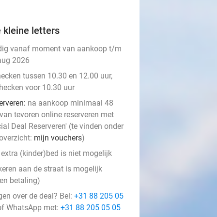
 kleine letters
dig vanaf moment van aankoop t/m
aug 2026
hecken tussen 10.30 en 12.00 uur,
checken voor 10.30 uur
erveren:
na aankoop minimaal 48
 van tevoren online reserveren met
ial Deal Reserveren' (te vinden onder
overzicht:
mijn vouchers
)
extra (kinder)bed is niet mogelijk
keren aan de straat is mogelijk
en betaling)
gen over de deal? Bel:
+31 88 205 05
f WhatsApp met:
+31 88 205 05 05