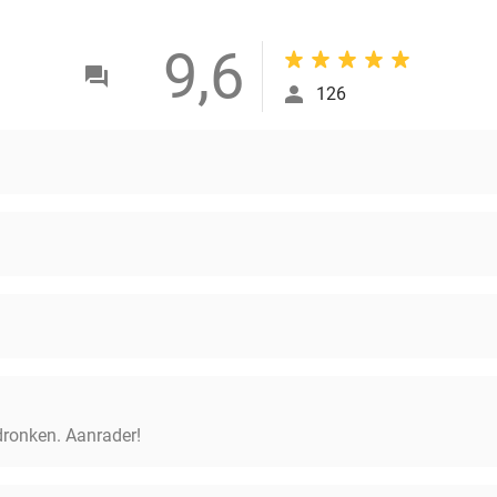
9,6
126
dronken. Aanrader!