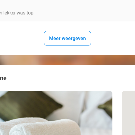
er lekker.was top
Meer weergeven
nne