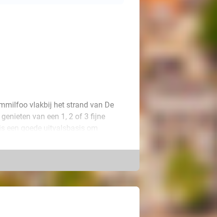
mmilfoo vlakbij het strand van De
genieten van een 1, 2 of 3 fijne
 is een goede uitvalsbasis om
e waaien op het strand of een mooie
en is voorzien. In de ochtend
g gelijk goed te beginnen. Trek er
e om nooit te vergeten!