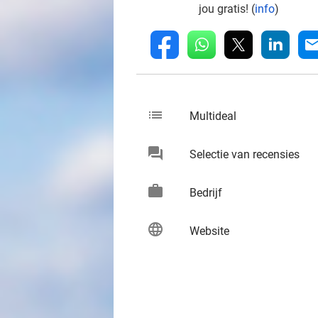
jou gratis! (
info
)
whatsapp
linkedin
fb
mai
list
keybo
Multideal
chat
keybo
Selectie van recensies
work
keybo
Bedrijf
language
keybo
Website