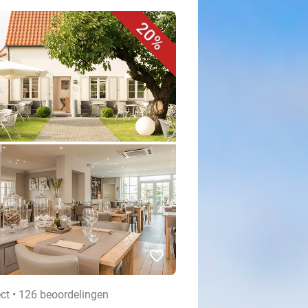
20%
favorite_border
ct • 126 beoordelingen