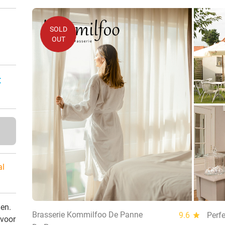
SOLD
OUT
n
:
al
den.
Brasserie Kommilfoo De Panne
9.6
star
Perfe
 voor