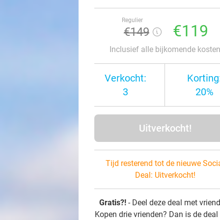
Regulier
€119
€149
Inclusief alle bijkomende koste
Verkocht:
Korting
3
20%
Uitverkocht!
Tijd resterend tot de nieuwe Soci
Deal:
Uitverkocht!
Gratis?!
- Deel deze deal met vrien
Kopen drie vrienden? Dan is de deal