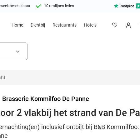
 week beschikbaar
10+ miljoen leden
Home
Dichtbij
Restaurants
Hotels
keyboard_arrow_down
>
Brasserie Kommilfoo De Panne
or 2 vlakbij het strand van De Pa
vernachting(en) inclusief ontbijt bij B&B Kommilfo
nne