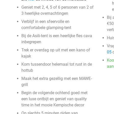
h
Geniet met 2, 4, 5 of 6 personen van 2 of
e
3 heerlijke overnachtingen
Bij
Verblijf in een sfeervolle en
€50,
comfortabele glamping-tent
vert
Bij de Asili-tent is een heerlijke fles cava
Huis
inbegrepen
Vra
Trek er overdag op uit met een kano of
05
o
kajak
Koo
Kom tussendoor helemaal tot rust in de
aan
hottub
Maak het extra gezellig met een MAWE-
grill
Begin de volgende ochtend goed met
een luxe ontbijt en geniet van quality
time in het mooie Kempische decor
Op slechts 5 minuten rijden van