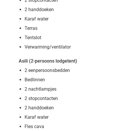
2 stopcontacten
2 handdoeken
Karaf water
Terras
Tentslot
Verwarming/ventilator
Asili (2-persoons lodgetent)
2 eenpersoonsbedden
Bedlinnen
2 nachtlampjes
2 stopcontacten
2 handdoeken
Karaf water
Fles cava