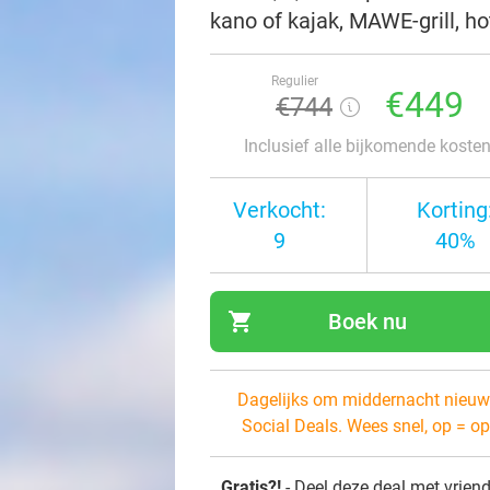
kano of kajak, MAWE-grill, ho
Regulier
€449
€744
Inclusief alle bijkomende koste
Verkocht:
Korting
9
40%
shopping_cart
Boek nu
navi
Dagelijks om middernacht nieuw
Social Deals. Wees snel, op = op
Gratis?!
- Deel deze deal met vrien