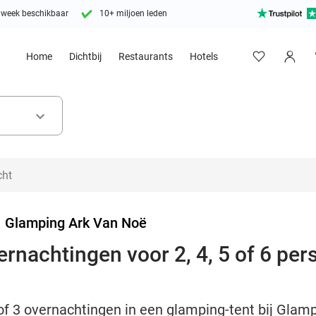
 week beschikbaar
10+ miljoen leden
Home
Dichtbij
Restaurants
Hotels
keyboard_arrow_down
>
Glamping Ark Van Noë
rnachtingen voor 2, 4, 5 of 6 pers
 of 3 overnachtingen in een glamping-tent bij Glam