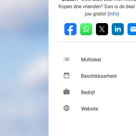
Kopen drie vrienden? Dan is de deal
jou gratis! (
info
)
whatsapp
linkedin
fb
mai
list
keybo
Multideal
date_range
keybo
Beschikbaarheid
work
keybo
Bedrijf
language
keybo
Website