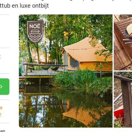
ttub en luxe ontbijt
n
:
gate_next
e
!
den.