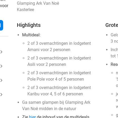
Glamping Ark Van Noë
 voor
Kasterlee
Highlights
Grote
l
Multideal:
Gel
3 n
2 of 3 overnachtingen in lodgetent
Amani voor 2 personen
Inc
ard_arrow_right
tot 
2 of 3 overnachtingen in lodgetent
Asili voor 2 personen
Res
ard_arrow_right
2 of 3 overnachtingen in lodgetent
n
Pole Pole voor 4 of 5 personen
'
ard_arrow_right
o
2 of 3 overnachtingen in lodgetent
ard_arrow_right
Karibu voor 4, 5 of 6 personen
j
r
Ga samen glampen bij Glamping Ark
w
Van Noë midden in de natuur
g
Zie
hier
de inhoud van de multideals