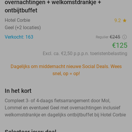
overnachtingen + welkomstdrankje +
ontbijtbuffet
Hotel Corbie
9.2
star
Geel (+2 locaties)
Verkocht: 163
€245
Regulier
€125
Excl. ca. €2,50 p.p.p.n. toeristenbelasting
Dagelijks om middernacht nieuwe Social Deals. Wees
snel, op = op!
In het kort
Compleet 3- of 4-daags fietsarrangement door Mol,
Lommel en eventueel Geel met overnachtingen inclusief
welkomstdrankje en dagelijks ontbijtbuffet bij Hotel Corbie
Selecteer jouw deal