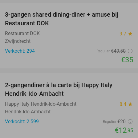
3-gangen shared dining-diner + amuse bij
29%
Restaurant DOK
Restaurant DOK
9.7
star
Zwijndrecht
Verkocht: 294
€49
,50
Regulier
€35
favorite_border
2-gangendiner à la carte bij Happy Italy
35%
Hendrik-Ido-Ambacht
Happy Italy Hendrik-Ido-Ambacht
8.4
star
Hendrik-Ido-Ambacht
Verkocht: 2.599
€20
Regulier
€12
,95