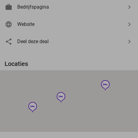
Bedrijfspagina
Website
Deel deze deal
Locaties
hotel
hotel
hotel