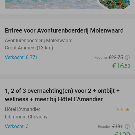
favorite_border
Entree voor Avonturenboerderij Molenwaard
27%
Avonturenboerderij Molenwaard
Groot-Ammers (13 km)
Verkocht: 8.771
€22
,75
Regulier
€16
,50
favorite_border
1, 2 of 3 overnachting(en) voor 2 + ontbijt +
32%
NEW
wellness + meer bij Hôtel L'Amandier
TODAY
Hôtel L'Amandier
9.9
star
Libramont-Chevigny
Verkocht: 3
€191
Regulier
€129