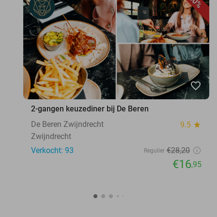
40%
favorite_border
2-gangen keuzediner bij De Beren
De Beren Zwijndrecht
9.5
star
Zwijndrecht
Verkocht: 93
€28
,20
Regulier
€16
,95