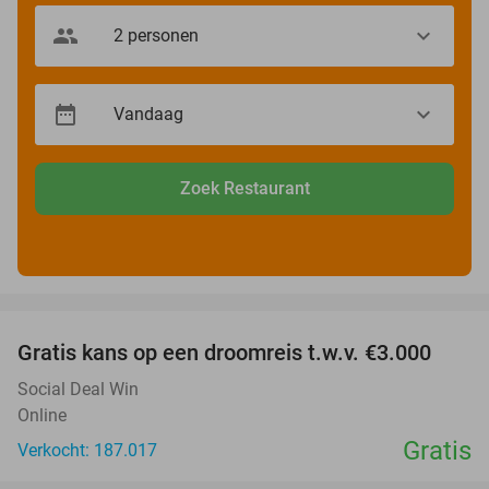
Zoek Restaurant
favorite_border
Gratis kans op een droomreis t.w.v. €3.000
Social Deal Win
Online
Gratis
Verkocht: 187.017
favorite_border