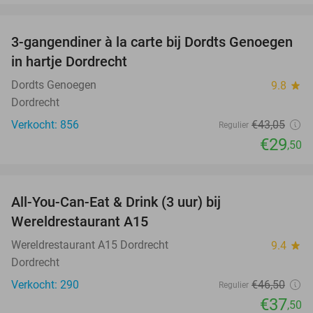
favorite_border
3-gangendiner à la carte bij Dordts Genoegen
31%
in hartje Dordrecht
Dordts Genoegen
9.8
star
Dordrecht
Verkocht: 856
€43
,05
Regulier
€29
,50
favorite_border
All-You-Can-Eat & Drink (3 uur) bij
19%
Wereldrestaurant A15
Wereldrestaurant A15 Dordrecht
9.4
star
Dordrecht
Verkocht: 290
€46
,50
Regulier
€37
,50