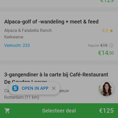
favorite_border
Alpaca-golf of -wandeling + meet & feed
24%
Alpaca & Falabella Ranch
9.2
star
Kerkwerve
Verkocht: 233
€19
Regulier
€14
,50
favorite_border
3-gangendiner à la carte bij Café-Restaurant
43%
De Gouden Leeuw
close
OPEN IN APP
Café-Restaurant De Gouden Leeuw
9.9
star
Rotterdam (11 km)
Verkocht: 425
€37
,60
Regulier
€125
shopping_cart
Selecteer deal
€21
,50