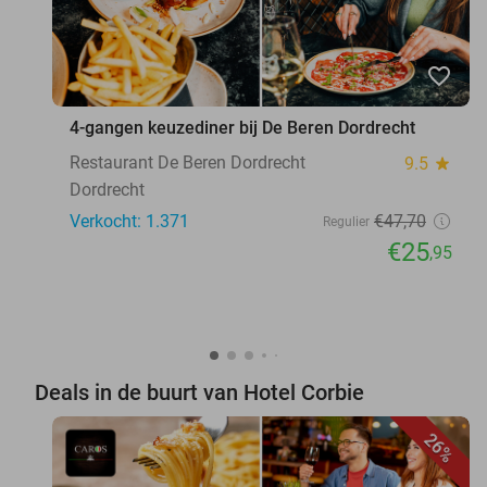
favorite_border
4-gangen keuzediner bij De Beren Dordrecht
Restaurant De Beren Dordrecht
9.5
star
Dordrecht
Verkocht: 1.371
€47
,70
Regulier
€25
,95
Deals in de buurt van Hotel Corbie
26%