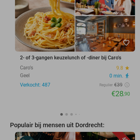
favorite_border
2- of 3-gangen keuzelunch of -diner bij Caro's
Caro's
9.8
star
Geel
0 min.
directions_walk
Verkocht: 487
€39
Regulier
€28
,90
Populair bij mensen uit Dordrecht: