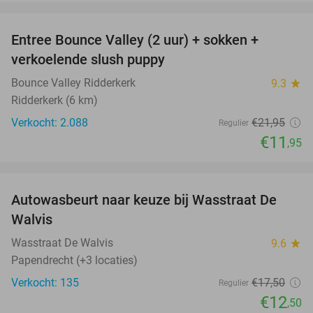
favorite_border
Entree Bounce Valley (2 uur) + sokken +
46%
verkoelende slush puppy
Bounce Valley Ridderkerk
9.3
star
Ridderkerk (6 km)
Verkocht: 2.088
€21
,95
Regulier
€11
,95
favorite_border
Autowasbeurt naar keuze bij Wasstraat De
29%
Walvis
Wasstraat De Walvis
9.6
star
Papendrecht (+3 locaties)
Verkocht: 135
€17
,50
Regulier
€12
,50