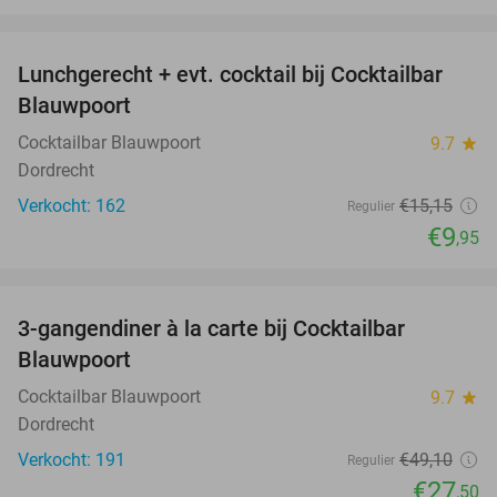
favorite_border
Lunchgerecht + evt. cocktail bij Cocktailbar
34%
Blauwpoort
Cocktailbar Blauwpoort
9.7
star
Dordrecht
Verkocht: 162
€15
,15
Regulier
€9
,95
favorite_border
3-gangendiner à la carte bij Cocktailbar
44%
Blauwpoort
Cocktailbar Blauwpoort
9.7
star
Dordrecht
Verkocht: 191
€49
,10
Regulier
€27
,50