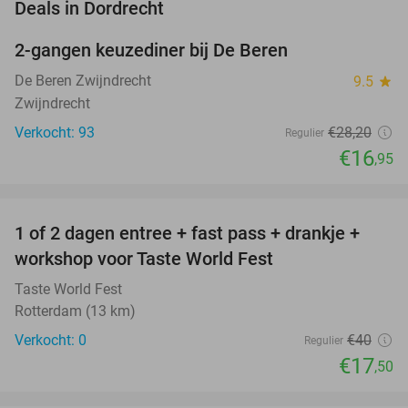
favorite_border
Deals in Dordrecht
2-gangen keuzediner bij De Beren
40%
De Beren Zwijndrecht
9.5
star
Zwijndrecht
Verkocht: 93
€28
,20
Regulier
€16
,95
favorite_border
1 of 2 dagen entree + fast pass + drankje +
56%
NEW
workshop voor Taste World Fest
TODAY
Taste World Fest
Rotterdam (13 km)
Verkocht: 0
€40
Regulier
€17
,50