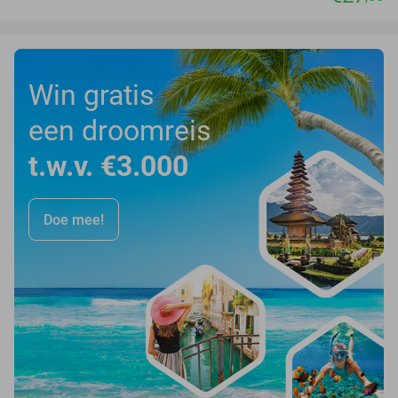
Win gratis
een droomreis
t.w.v. €3.000
Doe mee!