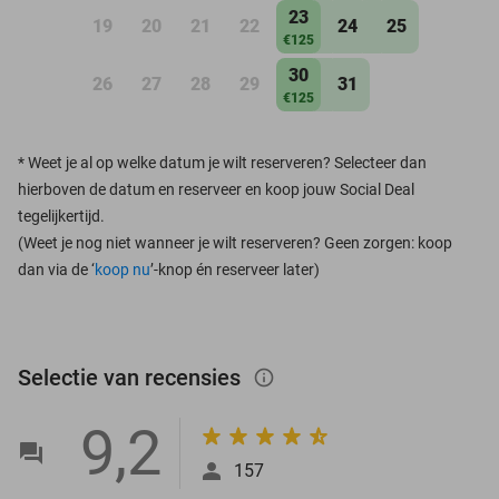
23
19
20
21
22
24
25
€125
30
26
27
28
29
31
€125
*
Weet je al op welke datum je wilt reserveren? Selecteer dan
hierboven de datum en reserveer en koop jouw Social Deal
tegelijkertijd.
(Weet je nog niet wanneer je wilt reserveren? Geen zorgen: koop
dan via de ‘
koop nu
’-knop én reserveer later)
Selectie van recensies
info_outlined
9,2
157