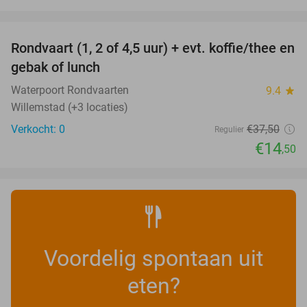
favorite_border
Rondvaart (1, 2 of 4,5 uur) + evt. koffie/thee en
61%
NEW
gebak of lunch
TODAY
Waterpoort Rondvaarten
9.4
star
Willemstad (+3 locaties)
Verkocht: 0
€37
,50
Regulier
€14
,50
Voordelig spontaan uit
eten?