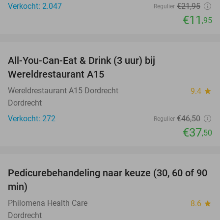
Verkocht: 2.047
€21
,95
Regulier
€11
,95
favorite_border
All-You-Can-Eat & Drink (3 uur) bij
19%
Wereldrestaurant A15
Wereldrestaurant A15 Dordrecht
9.4
star
Dordrecht
Verkocht: 272
€46
,50
Regulier
€37
,50
favorite_border
Pedicurebehandeling naar keuze (30, 60 of 90
53%
min)
Philomena Health Care
8.6
star
Dordrecht