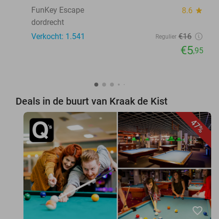
FunKey Escape
8.6
star
dordrecht
Verkocht: 1.541
€16
Regulier
€5
,95
Deals in de buurt van Kraak de Kist
47%
favorite_border