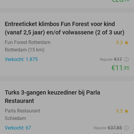
favorite_border
Entreeticket klimbos Fun Forest voor kind
30%
(vanaf 2,5 jaar) en/of volwassene (2 of 3 uur)
Fun Forest Rotterdam
9.3
star
Rotterdam (15 km)
Verkocht: 1.875
€17
Regulier
€11
,95
favorite_border
Turks 3-gangen keuzediner bij Parla
29%
Restaurant
Parla Restaurant
9.5
star
Schiedam
Verkocht: 67
€37
,85
Regulier