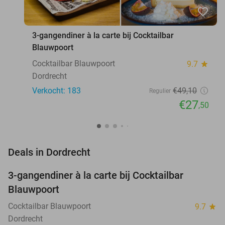
favorite_border
3-gangendiner à la carte bij Cocktailbar
Blauwpoort
Cocktailbar Blauwpoort
9.7
star
Dordrecht
Verkocht: 183
€49
,10
Regulier
€27
,50
favorite_border
Deals in Dordrecht
3-gangendiner à la carte bij Cocktailbar
44%
Blauwpoort
Cocktailbar Blauwpoort
9.7
star
Dordrecht