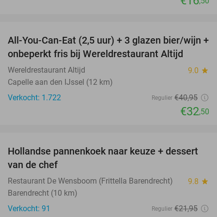
€16
,50
favorite_border
All-You-Can-Eat (2,5 uur) + 3 glazen bier/wijn +
21%
onbeperkt fris bij Wereldrestaurant Altijd
Wereldrestaurant Altijd
9.0
star
Capelle aan den IJssel (12 km)
Verkocht: 1.722
€40
,95
Regulier
€32
,50
favorite_border
Hollandse pannenkoek naar keuze + dessert
34%
van de chef
Restaurant De Wensboom (Frittella Barendrecht)
9.8
star
Barendrecht (10 km)
Verkocht: 91
€21
,95
Regulier