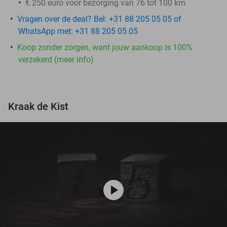
€ 250 euro voor bezorging van 76 tot 100 km
Vragen over de deal? Bel: +31 88 205 05 05 of
WhatsApp met: +31 88 205 05 05
Koop zonder zorgen, want jouw aankoop is 100%
verzekerd (meer info)
Kraak de Kist
play_circle