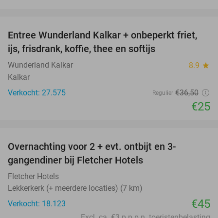
favorite_border
Entree Wunderland Kalkar + onbeperkt friet,
32%
ijs, frisdrank, koffie, thee en softijs
Wunderland Kalkar
8.9
star
Kalkar
Verkocht: 27.575
€36
,50
Regulier
€25
favorite_border
Overnachting voor 2 + evt. ontbijt en 3-
gangendiner bij Fletcher Hotels
Fletcher Hotels
Lekkerkerk (+ meerdere locaties) (7 km)
€45
Verkocht: 18.123
Excl. ca. €3 p.p.p.n. toeristenbelasting