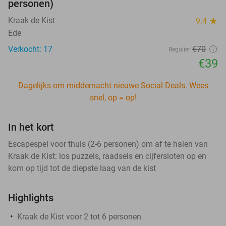
personen)
Kraak de Kist
9.4
star
Ede
Verkocht: 17
€70
Regulier
€39
Dagelijks om middernacht nieuwe Social Deals. Wees
snel, op = op!
In het kort
Escapespel voor thuis (2-6 personen) om af te halen van
Kraak de Kist: los puzzels, raadsels en cijfersloten op en
kom op tijd tot de diepste laag van de kist
Highlights
Kraak de Kist voor 2 tot 6 personen