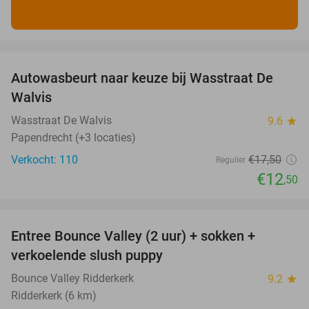
favorite_border
Autowasbeurt naar keuze bij Wasstraat De
29%
Walvis
Wasstraat De Walvis
9.6
star
Papendrecht (+3 locaties)
Verkocht: 110
€17
,50
Regulier
€12
,50
favorite_border
Entree Bounce Valley (2 uur) + sokken +
46%
verkoelende slush puppy
Bounce Valley Ridderkerk
9.2
star
Ridderkerk (6 km)