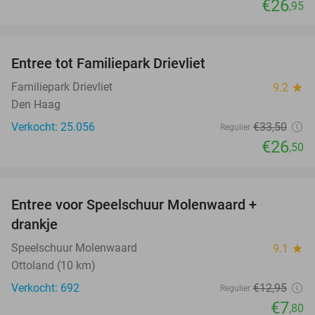
€26
,95
favorite_border
Entree tot Familiepark Drievliet
21%
Familiepark Drievliet
9.2
star
Den Haag
Verkocht: 25.056
€33
,50
Regulier
€26
,50
favorite_border
Entree voor Speelschuur Molenwaard +
40%
drankje
Speelschuur Molenwaard
9.1
star
Ottoland (10 km)
Verkocht: 692
€12
,95
Regulier
€7
,80