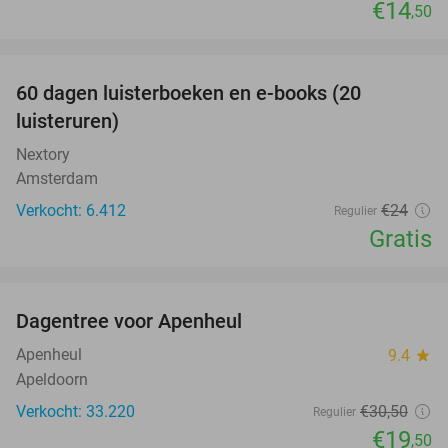
€14
,50
favorite_border
100%
60 dagen luisterboeken en e-books (20
luisteruren)
Nextory
Amsterdam
Verkocht: 6.412
€24
Regulier
Gratis
favorite_border
Dagentree voor Apenheul
36%
Apenheul
9.4
star
Apeldoorn
Verkocht: 33.220
€30
,50
Regulier
€19
,50