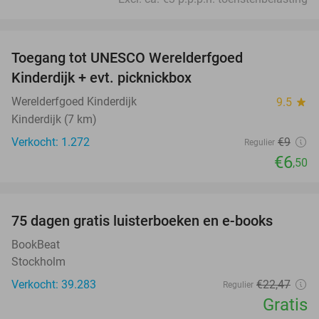
favorite_border
Toegang tot UNESCO Werelderfgoed
28%
Kinderdijk + evt. picknickbox
Werelderfgoed Kinderdijk
9.5
star
Kinderdijk (7 km)
Verkocht: 1.272
€9
Regulier
€6
,50
favorite_border
100%
75 dagen gratis luisterboeken en e-books
BookBeat
Stockholm
Verkocht: 39.283
€22
,47
Regulier
Gratis