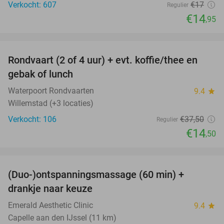
Verkocht: 607
€17
Regulier
€14
,95
favorite_border
Rondvaart (2 of 4 uur) + evt. koffie/thee en
61%
gebak of lunch
Waterpoort Rondvaarten
9.4
star
Willemstad (+3 locaties)
Verkocht: 106
€37
,50
Regulier
€14
,50
favorite_border
(Duo-)ontspanningsmassage (60 min) +
61%
drankje naar keuze
Emerald Aesthetic Clinic
9.4
star
Capelle aan den IJssel (11 km)