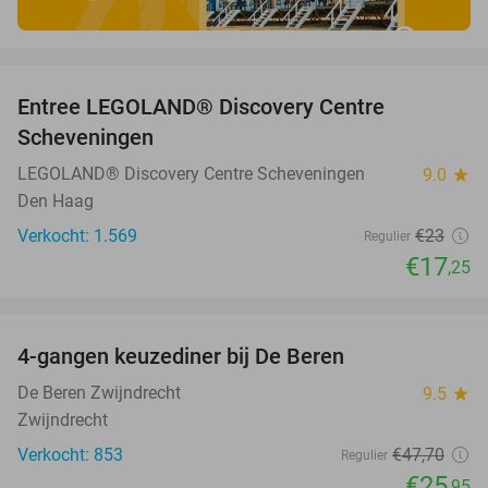
favorite_border
Entree LEGOLAND® Discovery Centre
25%
Scheveningen
LEGOLAND® Discovery Centre Scheveningen
9.0
star
Den Haag
Verkocht: 1.569
€23
Regulier
€17
,25
favorite_border
4-gangen keuzediner bij De Beren
46%
De Beren Zwijndrecht
9.5
star
Zwijndrecht
Verkocht: 853
€47
,70
Regulier
€25
,95