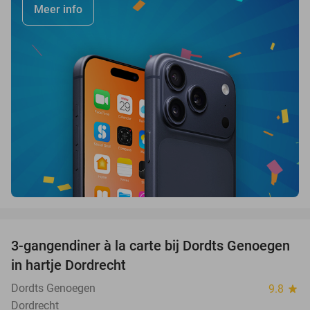
Meer info
favorite_border
3-gangendiner à la carte bij Dordts Genoegen
31%
in hartje Dordrecht
Dordts Genoegen
9.8
star
Dordrecht