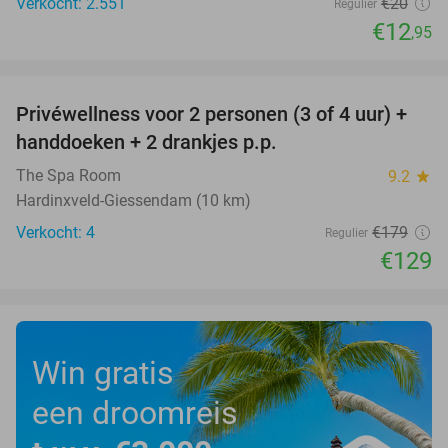
Verkocht: 2.551
€20
Regulier
€12
,95
favorite_border
Privéwellness voor 2 personen (3 of 4 uur) +
28%
handdoeken + 2 drankjes p.p.
The Spa Room
9.2
star
Hardinxveld-Giessendam (10 km)
Verkocht: 4
€179
Regulier
€129
Win gratis
een droomreis