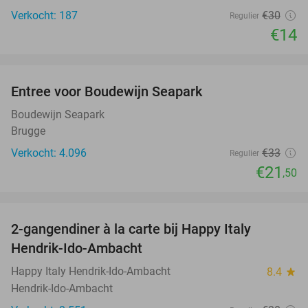
Verkocht: 187
€30
Regulier
€14
favorite_border
Entree voor Boudewijn Seapark
35%
Boudewijn Seapark
Brugge
Verkocht: 4.096
€33
Regulier
€21
,50
favorite_border
2-gangendiner à la carte bij Happy Italy
35%
Hendrik-Ido-Ambacht
Happy Italy Hendrik-Ido-Ambacht
8.4
star
Hendrik-Ido-Ambacht