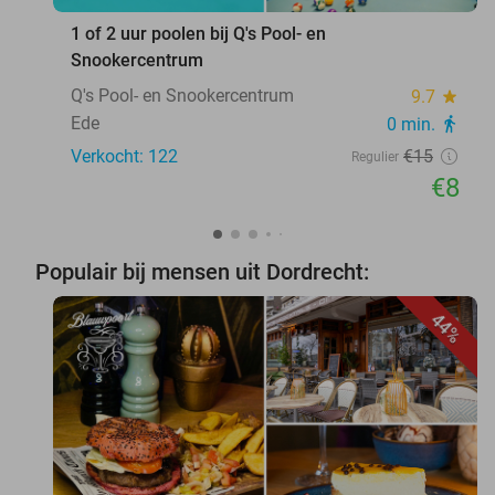
1 of 2 uur poolen bij Q's Pool- en
Snookercentrum
Q's Pool- en Snookercentrum
9.7
star
Ede
0 min.
directions_walk
Verkocht: 122
€15
Regulier
€8
Populair bij mensen uit Dordrecht:
44%