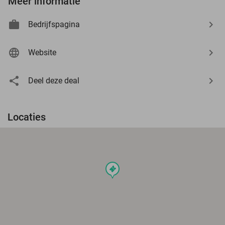
Meer informatie
Bedrijfspagina
Website
Deel deze deal
Locaties
events