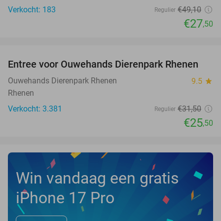
Verkocht: 183
€49
,10
Regulier
€27
,50
favorite_border
Entree voor Ouwehands Dierenpark Rhenen
19%
Ouwehands Dierenpark Rhenen
9.5
star
Rhenen
Verkocht: 3.381
€31
,50
Regulier
€25
,50
Win vandaag een gratis
iPhone 17 Pro