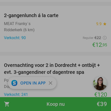
favorite_border
2-gangenlunch á la carte
41%
MEAT Franky´s
9.9
star
Ridderkerk (6 km)
Verkocht: 90
€22
Regulier
€12
,95
favorite_border
Overnachting voor 2 in Dordrecht + ontbijt +
evt. 3-gangendiner of dagentree spa
Postillion Hotel Dordrecht
9.2
star
close
OPEN IN APP
Dordrecht
€120
Verkocht: 241
Excl. ca. €4 p.p.p.n. toeristenbelasting
€39
shopping_cart
Koop nu
favorite_border