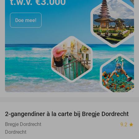
t.w.v. €3.000
Doe mee!
favorite_border
2-gangendiner à la carte bij Bregje Dordrecht
12%
Bregje Dordrecht
9.2
star
Dordrecht