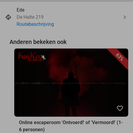
Ede
De Halte 219
Routebeschrijving
Anderen bekeken ook
63%
favorite_border
Online escaperoom 'Ontvoerd!' of 'Vermoord!' (1-
6 personen)