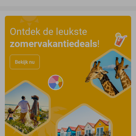
Ontdek de leukste
zomervakantiedeals
!
Bekijk nu