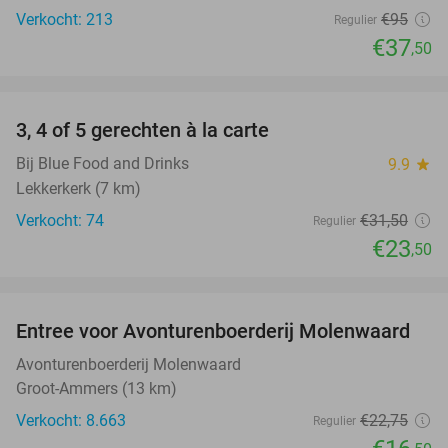
Verkocht: 213
€95
Regulier
€37
,50
favorite_border
3, 4 of 5 gerechten à la carte
25%
Bij Blue Food and Drinks
9.9
star
Lekkerkerk (7 km)
Verkocht: 74
€31
,50
Regulier
€23
,50
favorite_border
Entree voor Avonturenboerderij Molenwaard
27%
Avonturenboerderij Molenwaard
Groot-Ammers (13 km)
Verkocht: 8.663
€22
,75
Regulier