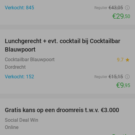
Verkocht: 845
€43
,05
Regulier
€29
,50
favorite_border
Lunchgerecht + evt. cocktail bij Cocktailbar
34%
Blauwpoort
Cocktailbar Blauwpoort
9.7
star
Dordrecht
Verkocht: 152
€15
,15
Regulier
€9
,95
favorite_border
Gratis kans op een droomreis t.w.v. €3.000
Social Deal Win
Online