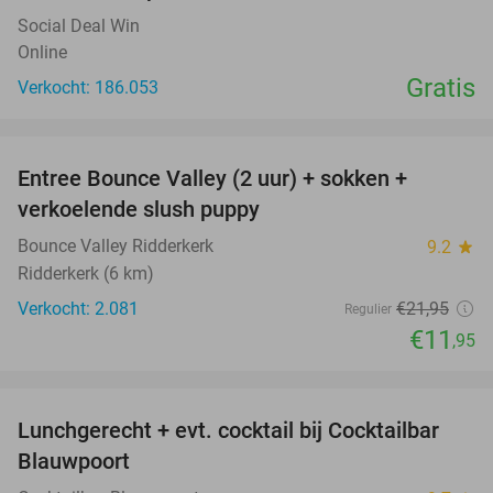
Social Deal Win
Online
Gratis
Verkocht: 186.053
favorite_border
Entree Bounce Valley (2 uur) + sokken +
46%
verkoelende slush puppy
Bounce Valley Ridderkerk
9.2
star
Ridderkerk (6 km)
Verkocht: 2.081
€21
,95
Regulier
€11
,95
favorite_border
Lunchgerecht + evt. cocktail bij Cocktailbar
34%
Blauwpoort