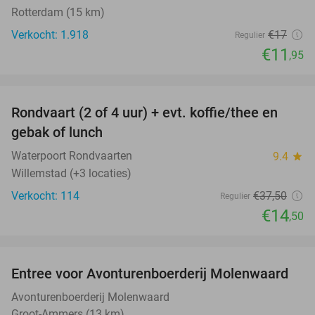
Rotterdam (15 km)
Verkocht: 1.918
€17
Regulier
€11
,95
favorite_border
Rondvaart (2 of 4 uur) + evt. koffie/thee en
61%
gebak of lunch
Waterpoort Rondvaarten
9.4
star
Willemstad (+3 locaties)
Verkocht: 114
€37
,50
Regulier
€14
,50
favorite_border
Entree voor Avonturenboerderij Molenwaard
27%
Avonturenboerderij Molenwaard
Groot-Ammers (13 km)