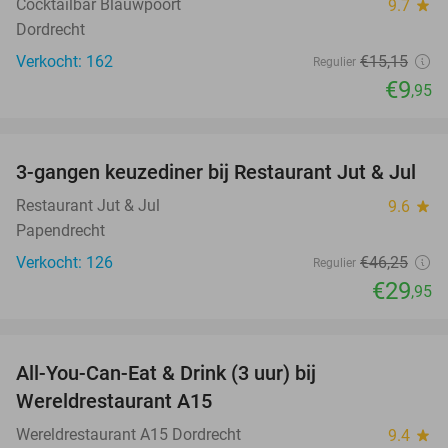
Cocktailbar Blauwpoort
9.7
star
Dordrecht
Verkocht: 162
€15
,15
Regulier
€9
,95
favorite_border
3-gangen keuzediner bij Restaurant Jut & Jul
35%
Restaurant Jut & Jul
9.6
star
Papendrecht
Verkocht: 126
€46
,25
Regulier
€29
,95
favorite_border
All-You-Can-Eat & Drink (3 uur) bij
19%
Wereldrestaurant A15
Wereldrestaurant A15 Dordrecht
9.4
star