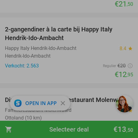
€21
,50
favorite_border
2-gangendiner à la carte bij Happy Italy
35%
Hendrik-Ido-Ambacht
Happy Italy Hendrik-Ido-Ambacht
8.4
star
Hendrik-Ido-Ambacht
Verkocht: 2.563
€20
Regulier
€12
,95
favorite_border
Dinerbuffet bij Familierestaurant Molenwaard
20%
close
OPEN IN APP
Familierestaurant Molenwaard
9.2
star
Ottoland (10 km)
Verkocht: 322
€14
,99
€13
shopping_cart
Selecteer deal
Regulier
,50
€12