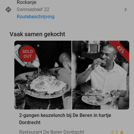
Rockanje
Swinsedreef 22
Routebeschrijving
Vaak samen gekocht
43%
SOLD
OUT
2-gangen keuzelunch bij De Beren in hartje
Dordrecht
Restaurant De Beren Dordrecht
9.5
star