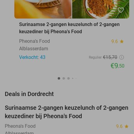
favorite_border
Surinaamse 2-gangen keuzelunch of 2-gangen
keuzediner bij Pheona's Food
Pheona's Food
9.6
star
Alblasserdam
Verkocht: 43
€15
,70
Regulier
€9
,50
favorite_border
Deals in Dordrecht
Surinaamse 2-gangen keuzelunch of 2-gangen
39%
keuzediner bij Pheona's Food
Pheona's Food
9.6
star
Alblasserdam