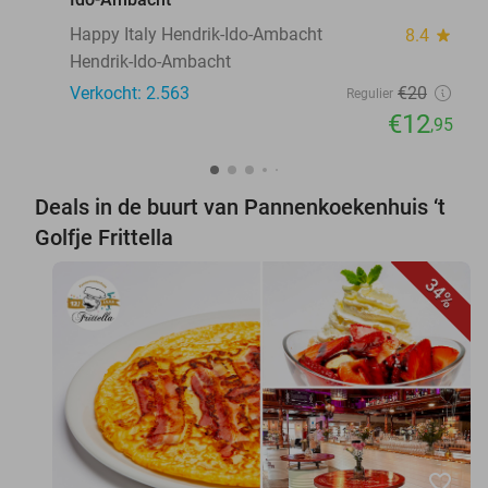
Happy Italy Hendrik-Ido-Ambacht
8.4
star
Hendrik-Ido-Ambacht
Verkocht: 2.563
€20
Regulier
€12
,95
Deals in de buurt van Pannenkoekenhuis ‘t
Golfje Frittella
34%
favorite_border