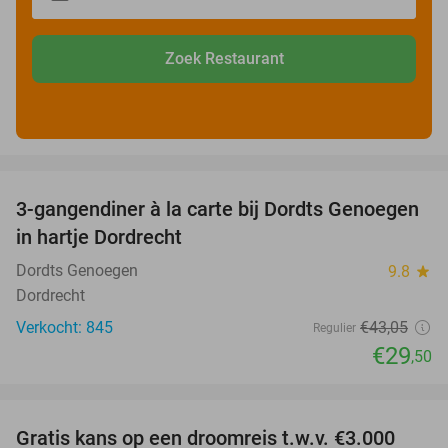
Zoek Restaurant
favorite_border
3-gangendiner à la carte bij Dordts Genoegen
31%
in hartje Dordrecht
Dordts Genoegen
9.8
star
Dordrecht
Verkocht: 845
€43
,05
Regulier
€29
,50
favorite_border
Gratis kans op een droomreis t.w.v. €3.000