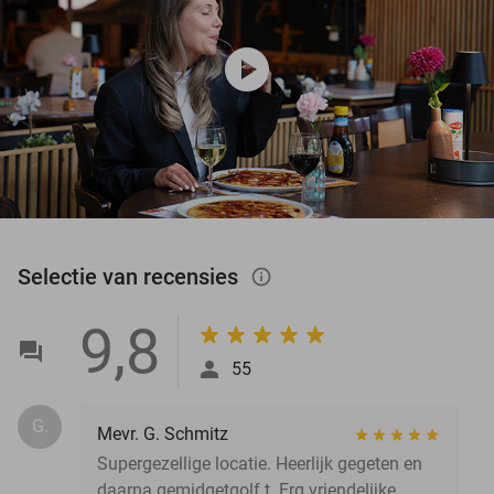
play_circle
Selectie van recensies
info_outlined
9,8
55
G.
Mevr. G. Schmitz
Supergezellige locatie. Heerlijk gegeten en
daarna gemidgetgolf t. Erg vriendelijke