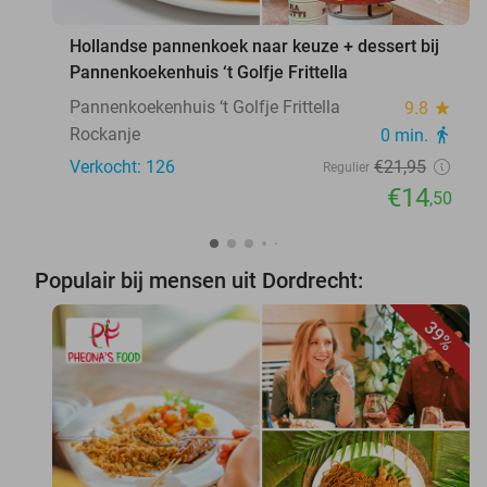
Hollandse pannenkoek naar keuze + dessert bij
Pannenkoekenhuis ‘t Golfje Frittella
Pannenkoekenhuis ‘t Golfje Frittella
9.8
star
Rockanje
0 min.
directions_walk
Verkocht: 126
€21
,95
Regulier
€14
,50
Populair bij mensen uit Dordrecht:
39%