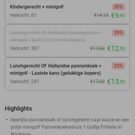
Kindergerecht + minigolf
30%
€9
Verkocht: 81
€14
,15
,95
Lunchgerecht OF Hollandse pannenkoek +
29%
minigolf - Early bird (snelle kopers)
€12
Verkocht: 307
€17
,60
,50
Lunchgerecht OF Hollandse pannenkoek +
23%
minigolf - Laatste kans (gelukkige kopers)
€13
Verkocht: 241
€17
,60
,50
Highlights
Heerlijke pannenkoek of lunchgerecht naar keuze en een
potje minigolf Pannenkoekenhuis 't Golfje Frittella in
Rockanje