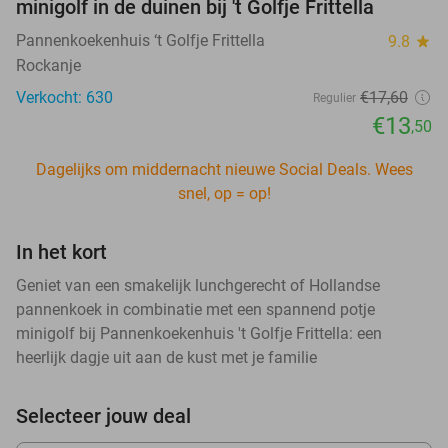
minigolf in de duinen bij 't Golfje Frittella
Pannenkoekenhuis ‘t Golfje Frittella
9.8
star
Rockanje
Verkocht: 630
€17
,60
Regulier
€13
,50
Dagelijks om middernacht nieuwe Social Deals. Wees
snel, op = op!
In het kort
Geniet van een smakelijk lunchgerecht of Hollandse
pannenkoek in combinatie met een spannend potje
minigolf bij Pannenkoekenhuis 't Golfje Frittella: een
heerlijk dagje uit aan de kust met je familie
Selecteer jouw deal