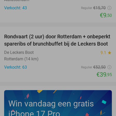
Verkocht: 43
€15
,70
Regulier
€9
,50
favorite_border
Rondvaart (2 uur) door Rotterdam + onbeperkt
24%
spareribs of brunchbuffet bij de Leckers Boot
De Leckers Boot
9.1
star
Rotterdam (14 km)
Verkocht: 63
€52
,50
Regulier
€39
,95
Win vandaag een gratis
iPhone 17 Pro