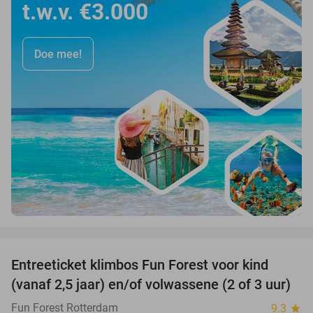
t.w.v. €3.000
Doe mee!
favorite_border
Entreeticket klimbos Fun Forest voor kind
30%
(vanaf 2,5 jaar) en/of volwassene (2 of 3 uur)
Fun Forest Rotterdam
9.3
star