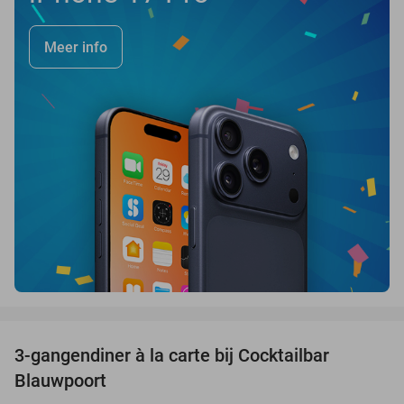
Meer info
favorite_border
3-gangendiner à la carte bij Cocktailbar
44%
Blauwpoort