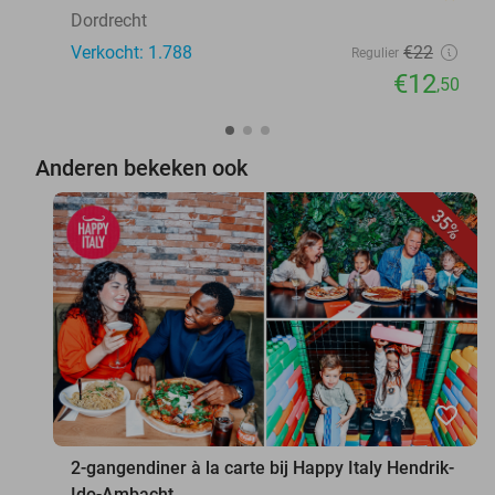
Dordrecht
Verkocht: 1.788
€22
Regulier
€12
,50
Anderen bekeken ook
35%
favorite_border
2-gangendiner à la carte bij Happy Italy Hendrik-
Ido-Ambacht