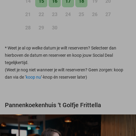
14
15
16
17
18
19
20
21
22
23
24
25
26
27
28
29
30
*
Weet je al op welke datum je wilt reserveren? Selecteer dan
hierboven de datum en reserveer en koop jouw Social Deal
tegelijkertijd.
(Weet je nog niet wanneer je wilt reserveren? Geen zorgen: koop
dan via de ‘
koop nu
’-knop én reserveer later)
Pannenkoekenhuis ‘t Golfje Frittella