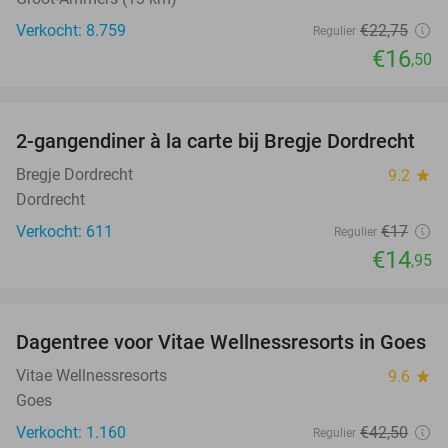
Verkocht: 8.759
€22
,75
Regulier
€16
,50
favorite_border
2-gangendiner à la carte bij Bregje Dordrecht
12%
Bregje Dordrecht
9.2
star
Dordrecht
Verkocht: 611
€17
Regulier
€14
,95
favorite_border
Dagentree voor Vitae Wellnessresorts in Goes
49%
Vitae Wellnessresorts
9.6
star
Goes
Verkocht: 1.160
€42
,50
Regulier