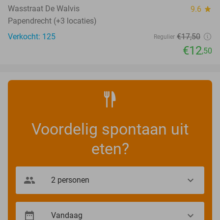
Wasstraat De Walvis
9.6
star
Papendrecht (+3 locaties)
Verkocht: 125
€17
,50
Regulier
€12
,50
Voordelig spontaan uit
eten?