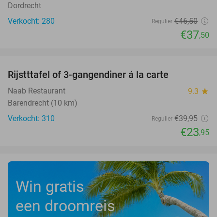
Dordrecht
Verkocht: 280
€46
,50
Regulier
€37
,50
favorite_border
Rijstttafel of 3-gangendiner á la carte
40%
Naab Restaurant
9.3
star
Barendrecht (10 km)
Verkocht: 310
€39
,95
Regulier
€23
,95
Win gratis
een droomreis