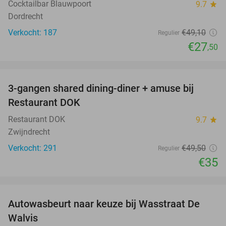
Cocktailbar Blauwpoort
9.7
star
Dordrecht
Verkocht: 187
€49
,10
Regulier
€27
,50
favorite_border
3-gangen shared dining-diner + amuse bij
29%
Restaurant DOK
Restaurant DOK
9.7
star
Zwijndrecht
Verkocht: 291
€49
,50
Regulier
€35
favorite_border
Autowasbeurt naar keuze bij Wasstraat De
29%
Walvis