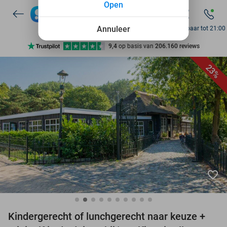
Open
Annuleer
Bereikbaar tot 21:00
Ontdek 15.000+ deals
7 dagen per week beschikbaar
23%
10+ miljoen leden
9,4
op basis van
206.160 reviews
Ontdek 15.000+ deals
7 dagen per week beschikbaar
10+ miljoen leden
favorite_border
Kindergerecht of lunchgerecht naar keuze +