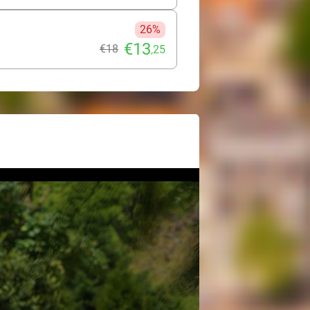
26%
€13
€18
,25