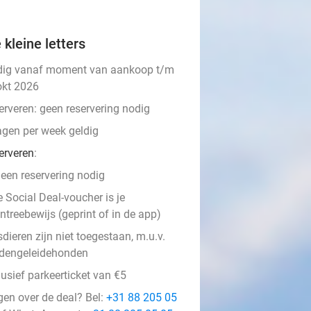
 kleine letters
dig vanaf moment van aankoop t/m
okt 2026
erveren:
geen reservering nodig
agen per week geldig
erveren
:
een reservering nodig
e Social Deal-voucher is je
ntreebewijs (geprint of in de app)
dieren zijn niet toegestaan, m.u.v.
ndengeleidehonden
usief parkeerticket van €5
gen over de deal? Bel:
+31 88 205 05