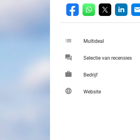
whatsapp
linkedin
fb
mai
list
keybo
Multideal
chat
keybo
Selectie van recensies
work
keybo
Bedrijf
language
keybo
Website