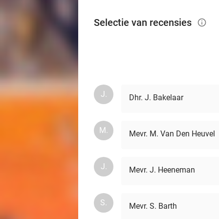
Selectie van recensies
info_outlined
J.
Dhr. J. Bakelaar
M.
Mevr. M. Van Den Heuvel
J.
Mevr. J. Heeneman
S.
Mevr. S. Barth