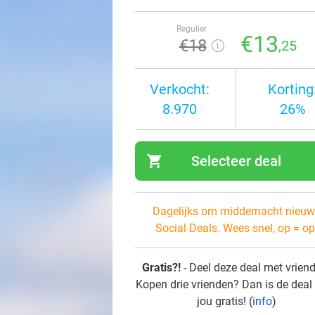
Regulier
€13
€18
,25
Verkocht:
Korting
8.970
26%
shopping_cart
Selecteer deal
navi
Dagelijks om middernacht nieuw
Social Deals. Wees snel, op = op
Gratis?!
- Deel deze deal met vrien
Kopen drie vrienden? Dan is de deal
jou gratis! (
info
)