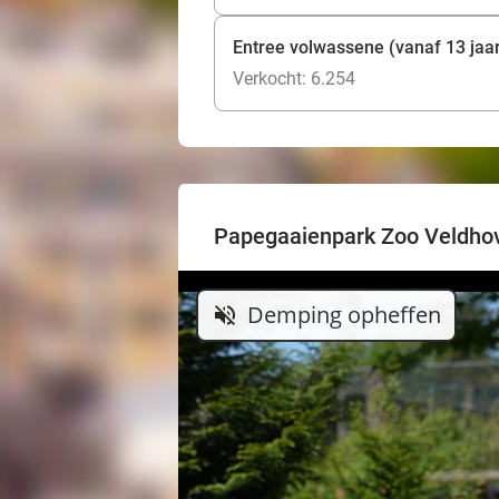
Entree volwassene (vanaf 13 jaa
Verkocht: 6.254
Papegaaienpark Zoo Veldho
Demping opheffen
volume_off