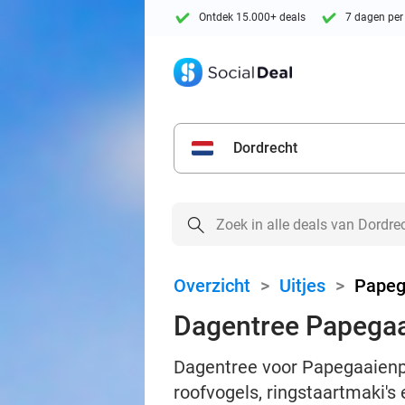
Ontdek 15.000+ deals
7 dagen per
Dordrecht
Overzicht
>
Uitjes
>
Papeg
Dagentree Papegaa
Dagentree voor Papegaaienpar
roofvogels, ringstaartmaki's