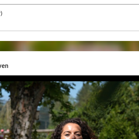
r)
ven