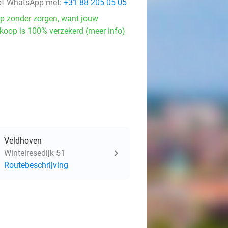
f WhatsApp met:
+31 88 205 05 05
p zonder zorgen, want jouw
koop is 100% verzekerd (meer info)
Veldhoven
Wintelresedijk 51
Routebeschrijving