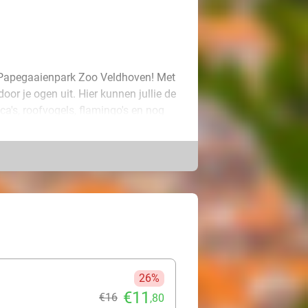
ij Papegaaienpark Zoo Veldhoven! Met
oor je ogen uit. Hier kunnen jullie de
ca's, roofvogels, flamingo's en nog
ag zelf fruit (druiven, appel, mango,
kje met speciale nootjes bij de
terrassen waar je heerlijk kunt
e kleintjes zich uitstekend kunnen
26%
€11
€16
,80