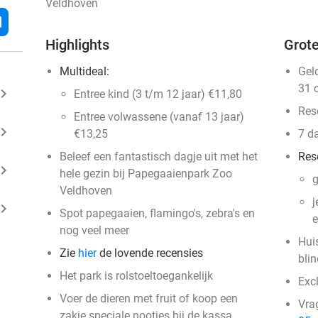
Veldhoven
l
Highlights
Grote
Multideal:
Gel
31 
ard_arrow_right
Entree kind (3 t/m 12 jaar) €11,80
Res
Entree volwassene (vanaf 13 jaar)
ard_arrow_right
€13,25
7 d
Beleef een fantastisch dagje uit met het
Res
ard_arrow_right
hele gezin bij Papegaaienpark Zoo
g
Veldhoven
j
ard_arrow_right
Spot papegaaien, flamingo's, zebra's en
e
nog veel meer
Huis
Zie
hier
de lovende recensies
bli
Het park is rolstoeltoegankelijk
Excl
Voer de dieren met fruit of koop een
Vra
zakje speciale nootjes bij de kassa