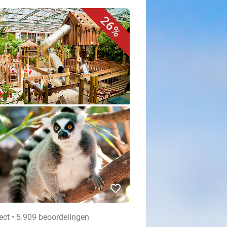
26%
favorite_border
ect • 5.909 beoordelingen