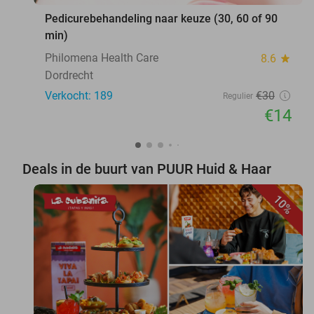
Pedicurebehandeling naar keuze (30, 60 of 90
min)
Philomena Health Care
8.6
star
Dordrecht
Verkocht: 189
€30
Regulier
€14
Deals in de buurt van PUUR Huid & Haar
10%