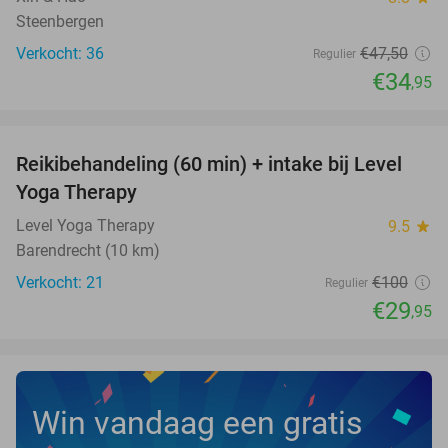
Steenbergen
Verkocht: 36
€47
,50
Regulier
€34
,95
favorite_border
Reikibehandeling (60 min) + intake bij Level
70%
Yoga Therapy
Level Yoga Therapy
9.5
star
Barendrecht (10 km)
Verkocht: 21
€100
Regulier
€29
,95
Win vandaag een gratis