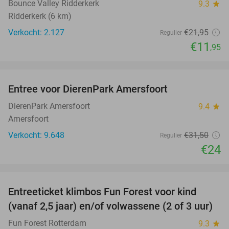
Bounce Valley Ridderkerk
9.3
star
Ridderkerk (6 km)
Verkocht: 2.127
€21
,95
Regulier
€11
,95
favorite_border
Entree voor DierenPark Amersfoort
24%
DierenPark Amersfoort
9.4
star
Amersfoort
Verkocht: 9.648
€31
,50
Regulier
€24
favorite_border
Entreeticket klimbos Fun Forest voor kind
30%
(vanaf 2,5 jaar) en/of volwassene (2 of 3 uur)
Fun Forest Rotterdam
9.3
star