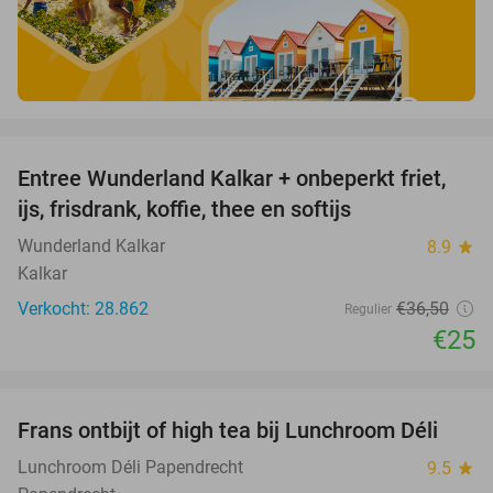
favorite_border
Entree Wunderland Kalkar + onbeperkt friet,
32%
ijs, frisdrank, koffie, thee en softijs
Wunderland Kalkar
8.9
star
Kalkar
Verkocht: 28.862
€36
,50
Regulier
€25
favorite_border
Frans ontbijt of high tea bij Lunchroom Déli
41%
Lunchroom Déli Papendrecht
9.5
star