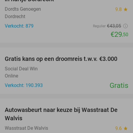
Dordts Genoegen
9.8
star
Dordrecht
Verkocht: 879
€43
,05
Regulier
€29
,50
favorite_border
Gratis kans op een droomreis t.w.v. €3.000
Social Deal Win
Online
Gratis
Verkocht: 190.393
favorite_border
Autowasbeurt naar keuze bij Wasstraat De
29%
Walvis
Wasstraat De Walvis
9.6
star