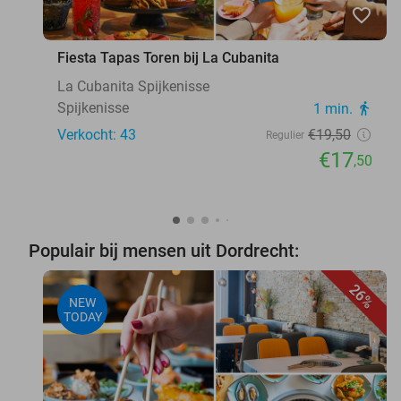
favorite_border
Fiesta Tapas Toren bij La Cubanita
La Cubanita Spijkenisse
Spijkenisse
1 min.
directions_walk
Verkocht: 43
€19
,50
Regulier
€17
,50
Populair bij mensen uit Dordrecht:
26%
NEW
TODAY