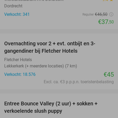
Dordrecht
Verkocht: 341
€46
,50
Regulier
€37
,50
favorite_border
Overnachting voor 2 + evt. ontbijt en 3-
gangendiner bij Fletcher Hotels
Fletcher Hotels
Lekkerkerk (+ meerdere locaties) (7 km)
€45
Verkocht: 18.576
Excl. ca. €3 p.p.p.n. toeristenbelasting
favorite_border
Entree Bounce Valley (2 uur) + sokken +
46%
verkoelende slush puppy