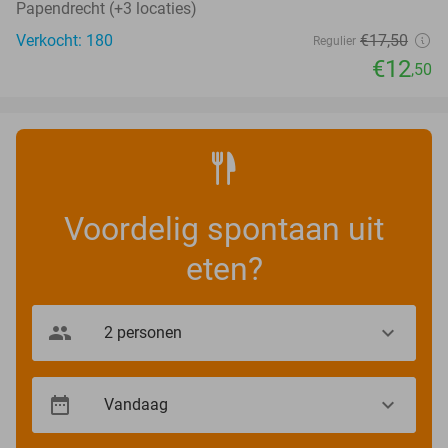
Papendrecht (+3 locaties)
Verkocht: 180
€17
,50
Regulier
€12
,50
Voordelig spontaan uit
eten?