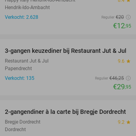
8.4
Hendrik-Ido-Ambacht
Verkocht: 2.628
€20
Regulier
€12
,95
favorite_border
3-gangen keuzediner bij Restaurant Jut & Jul
35%
Restaurant Jut & Jul
9.6
star
Papendrecht
Verkocht: 135
€46
,25
Regulier
€29
,95
favorite_border
2-gangendiner à la carte bij Bregje Dordrecht
12%
Bregje Dordrecht
9.2
star
Dordrecht