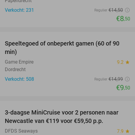
Papendrecht
Verkocht: 231
€14
,50
Regulier
€8
,50
favorite_border
Speeltegoed of onbeperkt gamen (60 of 90
37%
min)
Game Empire
9.2
star
Dordrecht
Verkocht: 508
€14
,99
Regulier
€9
,50
favorite_border
3-daagse MiniCruise voor 2 personen naar
50%
Newcastle van €119 voor €59,50 p.p.
DFDS Seaways
7.9
star