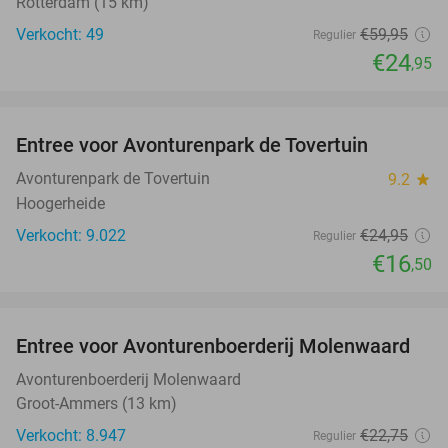
Rotterdam (15 km)
Verkocht: 49
€59
,95
Regulier
€24
,95
favorite_border
Entree voor Avonturenpark de Tovertuin
34%
Avonturenpark de Tovertuin
9.2
star
Hoogerheide
Verkocht: 9.022
€24
,95
Regulier
€16
,50
favorite_border
Entree voor Avonturenboerderij Molenwaard
27%
Avonturenboerderij Molenwaard
Groot-Ammers (13 km)
Verkocht: 8.947
€22
,75
Regulier