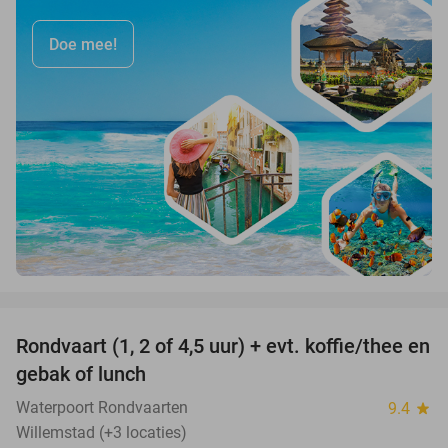
Doe mee!
favorite_border
Rondvaart (1, 2 of 4,5 uur) + evt. koffie/thee en
61%
gebak of lunch
Waterpoort Rondvaarten
9.4
star
Willemstad (+3 locaties)