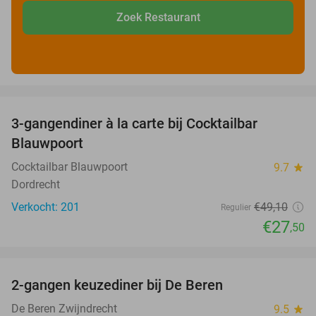
Zoek Restaurant
favorite_border
3-gangendiner à la carte bij Cocktailbar
44%
Blauwpoort
Cocktailbar Blauwpoort
9.7
star
Dordrecht
Verkocht: 201
€49
,10
Regulier
€27
,50
favorite_border
2-gangen keuzediner bij De Beren
40%
De Beren Zwijndrecht
9.5
star