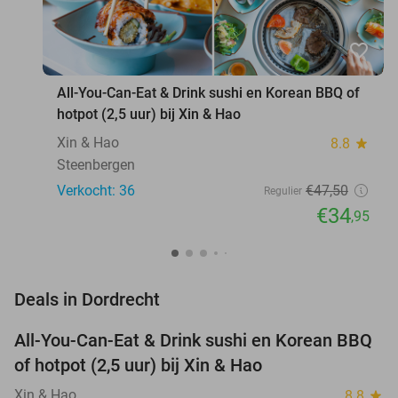
favorite_border
All-You-Can-Eat & Drink sushi en Korean BBQ of
hotpot (2,5 uur) bij Xin & Hao
Xin & Hao
8.8
star
Steenbergen
Verkocht: 36
€47
,50
Regulier
€34
,95
favorite_border
Deals in Dordrecht
All-You-Can-Eat & Drink sushi en Korean BBQ
26%
NEW
of hotpot (2,5 uur) bij Xin & Hao
TODAY
Xin & Hao
8.8
star