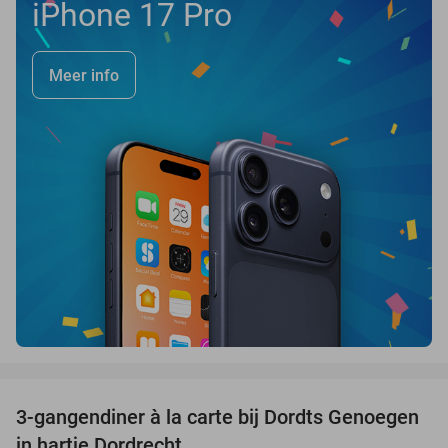
iPhone 17 Pro
Meer info
favorite_border
3-gangendiner à la carte bij Dordts Genoegen
31%
in hartje Dordrecht