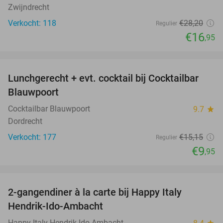
Zwijndrecht
Verkocht: 118
€28
,20
Regulier
€16
,95
favorite_border
Lunchgerecht + evt. cocktail bij Cocktailbar
34%
Blauwpoort
Cocktailbar Blauwpoort
9.7
star
Dordrecht
Verkocht: 177
€15
,15
Regulier
€9
,95
favorite_border
2-gangendiner à la carte bij Happy Italy
35%
Hendrik-Ido-Ambacht
Happy Italy Hendrik-Ido-Ambacht
star