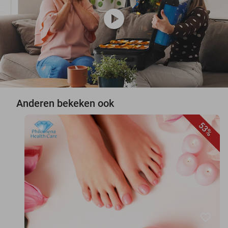
play_circle
Anderen bekeken ook
53%
favorite_border