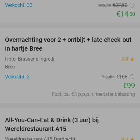
Verkocht: 33
€37
,50
Regulier
€14
,50
favorite_border
Overnachting voor 2 + ontbijt + late check-out
41%
NEW
in hartje Bree
TODAY
Hotel Brasserie Ingredi
8.9
star
Bree
Verkocht: 2
€168
Regulier
€99
Excl. ca. €3 p.p.p.n. toeristenbelasting
favorite_border
All-You-Can-Eat & Drink (3 uur) bij
19%
Wereldrestaurant A15
Wereldrestaurant A15 Dordrecht
9.4
star