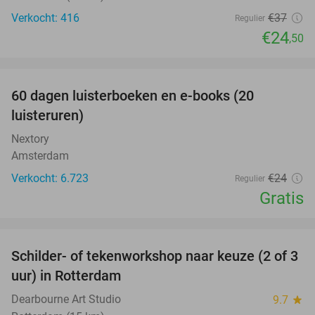
Verkocht: 416
€37
Regulier
€24
,50
favorite_border
100%
60 dagen luisterboeken en e-books (20
luisteruren)
Nextory
Amsterdam
Verkocht: 6.723
€24
Regulier
Gratis
favorite_border
Schilder- of tekenworkshop naar keuze (2 of 3
58%
uur) in Rotterdam
Dearbourne Art Studio
9.7
star