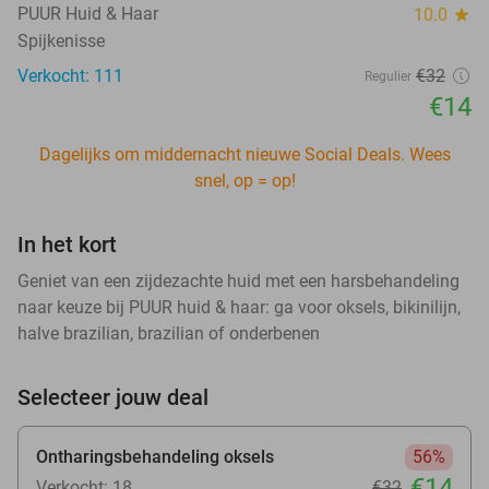
PUUR Huid & Haar
10.0
star
Spijkenisse
Verkocht: 111
€32
Regulier
€14
Dagelijks om middernacht nieuwe Social Deals. Wees
snel, op = op!
In het kort
Geniet van een zijdezachte huid met een harsbehandeling
naar keuze bij PUUR huid & haar: ga voor oksels, bikinilijn,
halve brazilian, brazilian of onderbenen
Selecteer jouw deal
Ontharingsbehandeling oksels
56%
€14
Verkocht: 18
€32