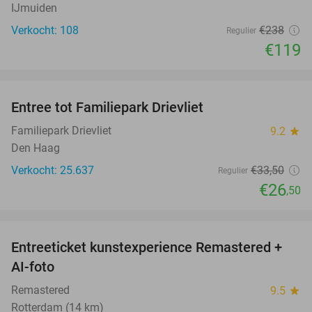
IJmuiden
Verkocht: 108
€238
Regulier
€119
favorite_border
Entree tot Familiepark Drievliet
21%
Familiepark Drievliet
9.2
star
Den Haag
Verkocht: 25.637
€33
,50
Regulier
€26
,50
favorite_border
Entreeticket kunstexperience Remastered +
34%
AI-foto
Remastered
9.5
star
Rotterdam (14 km)