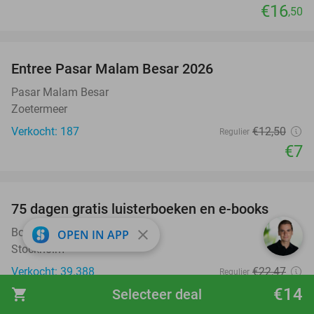
€16
,50
favorite_border
Entree Pasar Malam Besar 2026
44%
Pasar Malam Besar
Zoetermeer
Verkocht: 187
€12
,50
Regulier
€7
favorite_border
100%
75 dagen gratis luisterboeken en e-books
BookBeat
close
OPEN IN APP
Stockholm
Verkocht: 39.388
€22
,47
Regulier
Gratis
€14
shopping_cart
Selecteer deal
favorite_border