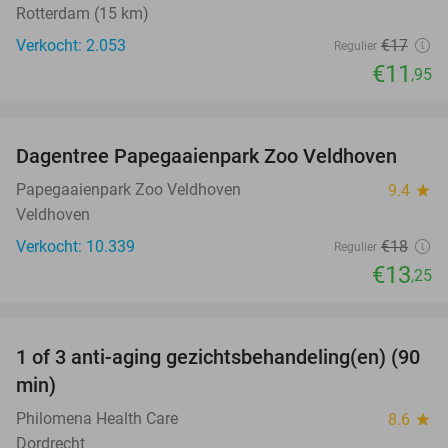
Rotterdam (15 km)
Verkocht: 2.053
€17
Regulier
€11
,95
favorite_border
Dagentree Papegaaienpark Zoo Veldhoven
26%
Papegaaienpark Zoo Veldhoven
9.4
star
Veldhoven
Verkocht: 10.339
€18
Regulier
€13
,25
favorite_border
1 of 3 anti-aging gezichtsbehandeling(en) (90
66%
min)
Philomena Health Care
8.6
star
Dordrecht