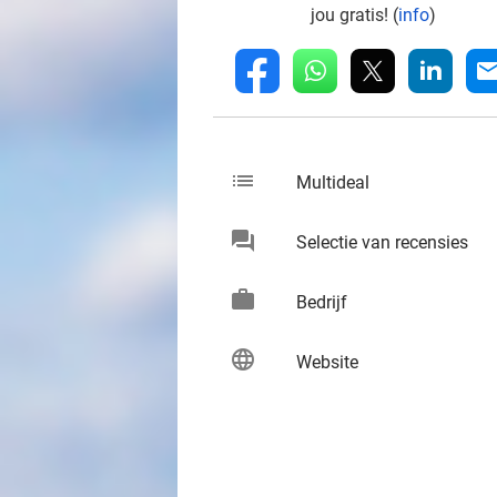
jou gratis! (
info
)
whatsapp
linkedin
fb
mai
list
keybo
Multideal
chat
keybo
Selectie van recensies
work
keybo
Bedrijf
language
keybo
Website