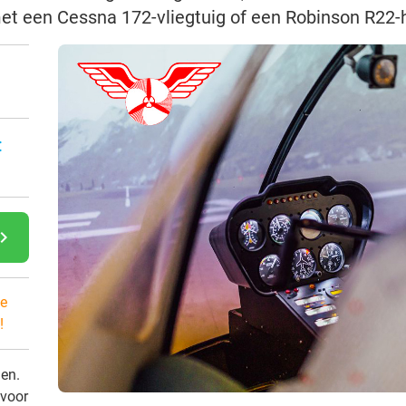
 met een Cessna 172-vliegtuig of een Robinson R22-
:
gate_next
e
!
den.
 voor