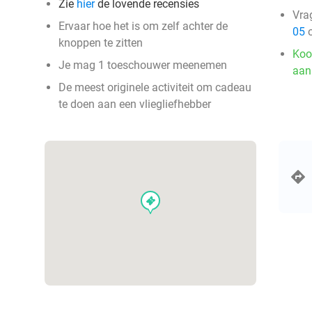
Zie
hier
de lovende recensies
Vra
Ervaar hoe het is om zelf achter de
05
o
knoppen te zitten
Koo
Je mag 1 toeschouwer meenemen
aan
De meest originele activiteit om cadeau
te doen aan een vliegliefhebber
events