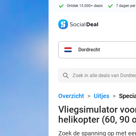
Ontdek 15.000+ deals
7 dagen per
Dordrecht
Overzicht
>
Uitjes
>
Specia
Vliegsimulator voo
helikopter (60, 90 
Zoek de spanning op met een 