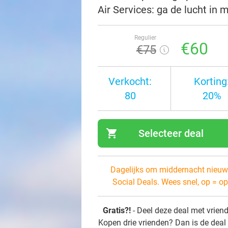
Air Services: ga de lucht in
Regulier
€60
€75
Verkocht:
Korting
80
20%
shopping_cart
Selecteer deal
navi
Dagelijks om middernacht nieuw
Social Deals. Wees snel, op = op
Gratis?!
- Deel deze deal met vrien
Kopen drie vrienden? Dan is de deal