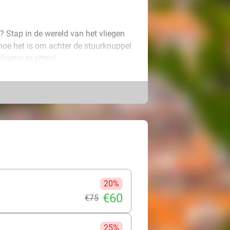
n? Stap in de wereld van het vliegen
 hoe het is om achter de stuurknuppel
opter te zitten!
ing alsof je echt in de lucht vliegt. Je
g of helikopter veilig onder controle
t je een vliegliefhebber een uniek
een realistische vlucht vol
20%
€60
€75
25%