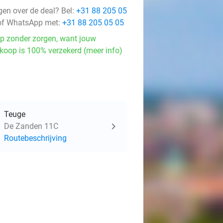
gen over de deal? Bel:
+31 88 205 05
f WhatsApp met:
+31 88 205 05 05
p zonder zorgen, want jouw
koop is 100% verzekerd (meer info)
Teuge
De Zanden 11C
Routebeschrijving