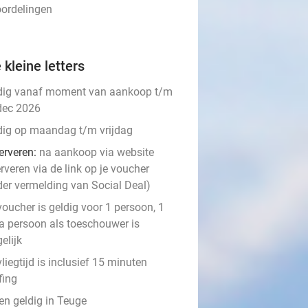
oordelingen
 kleine letters
dig vanaf moment van aankoop t/m
dec 2026
dig op maandag t/m vrijdag
erveren:
na aankoop via website
rveren via de link op je voucher
der vermelding van Social Deal)
voucher is geldig voor 1 persoon, 1
ra persoon als toeschouwer is
elijk
liegtijd is inclusief 15 minuten
fing
en geldig in Teuge