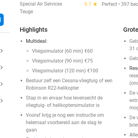
Special Air Services
9.7
star
Perfect • 397 be
Teuge
l
Highlights
Grote
Multideal:
Gel
31 
ard_arrow_right
Vliegsimulator (60 min) €60
Gel
Vliegsimulator (90 min) €75
ard_arrow_right
Res
Vliegsimulator (120 min) €100
rese
Bestuur zelf een Cessna-vliegtuig of een
(on
ard_arrow_right
Robinson R22-helikopter
De 
Stap in en ervaar hoe levensecht de
ard_arrow_right
ext
vliegtuig- of helikoptersimulator is
mog
Vooraf krijg je nog een instructie om
De v
helemaal voorbereid aan de slag te
brie
gaan
Alle