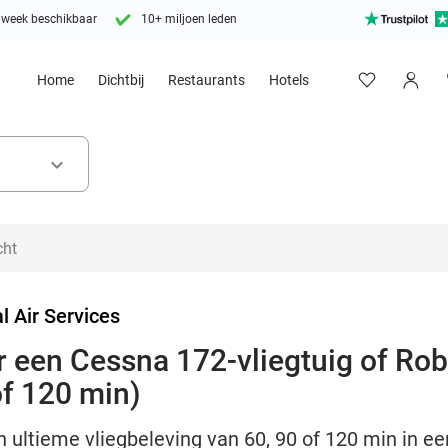
 week beschikbaar
10+ miljoen leden
Home
Dichtbij
Restaurants
Hotels
keyboard_arrow_down
l Air Services
r een Cessna 172-vliegtuig of Ro
of 120 min)
ultieme vliegbeleving van 60, 90 of 120 min in een