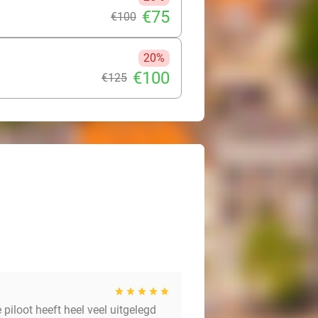
€75
€100
20%
€100
€125
piloot heeft heel veel uitgelegd