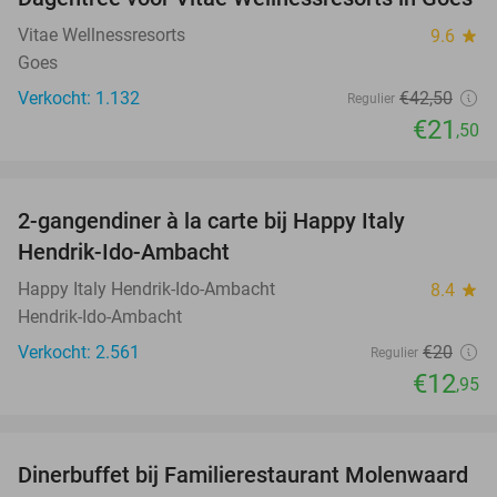
49%
Vitae Wellnessresorts
9.6
star
Goes
Verkocht: 1.132
€42
,50
Regulier
€21
,50
favorite_border
2-gangendiner à la carte bij Happy Italy
35%
Hendrik-Ido-Ambacht
Happy Italy Hendrik-Ido-Ambacht
8.4
star
Hendrik-Ido-Ambacht
Verkocht: 2.561
€20
Regulier
€12
,95
favorite_border
Dinerbuffet bij Familierestaurant Molenwaard
20%