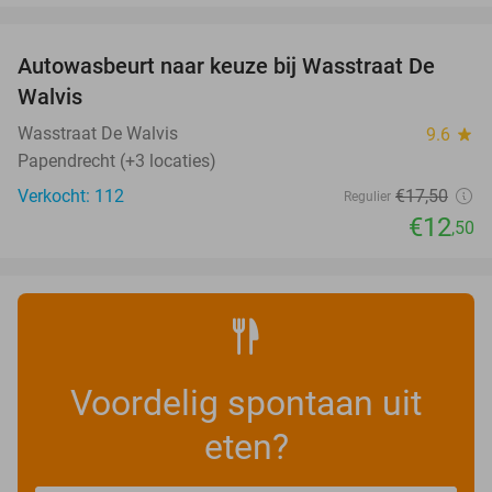
favorite_border
Autowasbeurt naar keuze bij Wasstraat De
29%
Walvis
Wasstraat De Walvis
9.6
star
Papendrecht (+3 locaties)
Verkocht: 112
€17
,50
Regulier
€12
,50
Voordelig spontaan uit
eten?