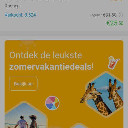
Rhenen
Verkocht: 3.524
€31
,50
Regulier
€25
,50
Ontdek de leukste
zomervakantiedeals
!
Bekijk nu