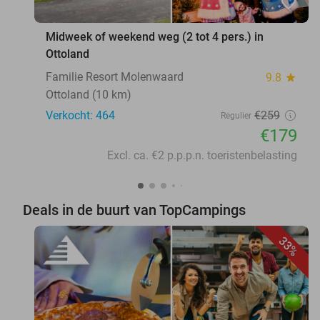
favorite_border
Midweek of weekend weg (2 tot 4 pers.) in
Ottoland
Familie Resort Molenwaard
9.8
star
Ottoland (10 km)
Verkocht: 464
€259
Regulier
€179
Excl. ca. €2 p.p.p.n. toeristenbelasting
Deals in de buurt van TopCampings
33%