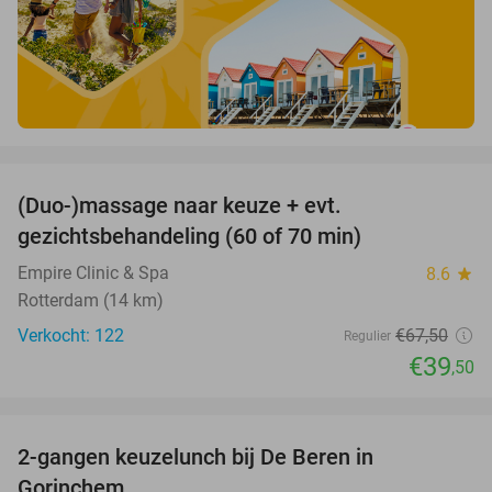
favorite_border
(Duo-)massage naar keuze + evt.
41%
gezichtsbehandeling (60 of 70 min)
Empire Clinic & Spa
8.6
star
Rotterdam (14 km)
Verkocht: 122
€67
,50
Regulier
€39
,50
favorite_border
2-gangen keuzelunch bij De Beren in
43%
Gorinchem