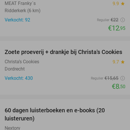
MEAT Franky´s
9.9
star
Ridderkerk (6 km)
Verkocht: 92
€22
Regulier
€12
,95
favorite_border
Zoete proeverij + drankje bij Christa's Cookies
46%
Christa’s Cookies
9.7
star
Dordrecht
Verkocht: 430
€15
,65
Regulier
€8
,50
favorite_border
100%
60 dagen luisterboeken en e-books (20
luisteruren)
Nextory