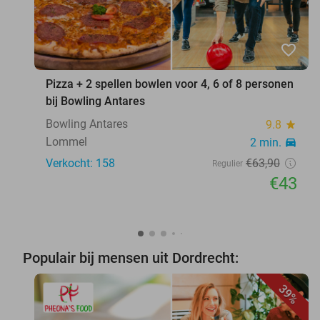
favorite_border
Pizza + 2 spellen bowlen voor 4, 6 of 8 personen
bij Bowling Antares
Bowling Antares
9.8
star
Lommel
2 min.
directions_car
Verkocht: 158
€63
,90
Regulier
€43
Populair bij mensen uit Dordrecht:
39%