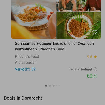
favorite_border
Surinaamse 2-gangen keuzelunch of 2-gangen
keuzediner bij Pheona's Food
Pheona's Food
9.6
star
Alblasserdam
Verkocht: 39
€15
,70
Regulier
€9
,50
favorite_border
Deals in Dordrecht