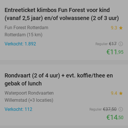
Entreeticket klimbos Fun Forest voor kind
30%
(vanaf 2,5 jaar) en/of volwassene (2 of 3 uur)
Fun Forest Rotterdam
9.3
star
Rotterdam (15 km)
Verkocht: 1.892
€17
Regulier
€11
,95
favorite_border
Rondvaart (2 of 4 uur) + evt. koffie/thee en
61%
gebak of lunch
Waterpoort Rondvaarten
9.4
star
Willemstad (+3 locaties)
Verkocht: 112
€37
,50
Regulier
€14
,50
favorite_border