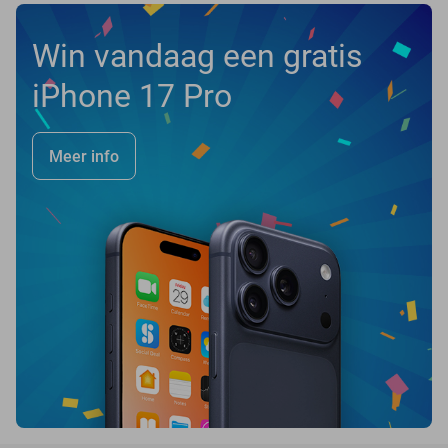
Win vandaag een gratis
iPhone 17 Pro
Meer info
favorite_border