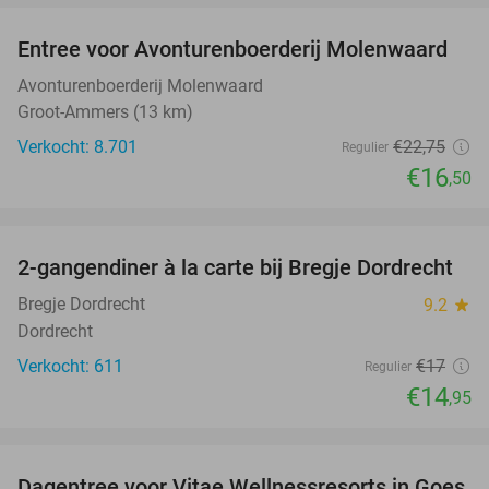
Entree voor Avonturenboerderij Molenwaard
27%
Avonturenboerderij Molenwaard
Groot-Ammers (13 km)
Verkocht: 8.701
€22
,75
Regulier
€16
,50
favorite_border
2-gangendiner à la carte bij Bregje Dordrecht
12%
Bregje Dordrecht
9.2
star
Dordrecht
Verkocht: 611
€17
Regulier
€14
,95
favorite_border
Dagentree voor Vitae Wellnessresorts in Goes