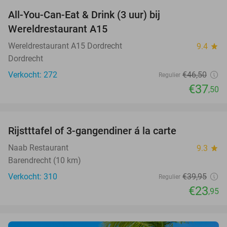
All-You-Can-Eat & Drink (3 uur) bij
19%
Wereldrestaurant A15
Wereldrestaurant A15 Dordrecht
9.4
star
Dordrecht
Verkocht: 272
€46
,50
Regulier
€37
,50
favorite_border
Rijstttafel of 3-gangendiner á la carte
40%
Naab Restaurant
9.3
star
Barendrecht (10 km)
Verkocht: 310
€39
,95
Regulier
€23
,95