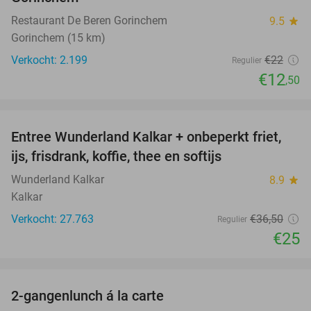
Restaurant De Beren Gorinchem
9.5
star
Gorinchem (15 km)
Verkocht: 2.199
€22
Regulier
€12
,50
favorite_border
Entree Wunderland Kalkar + onbeperkt friet,
32%
ijs, frisdrank, koffie, thee en softijs
Wunderland Kalkar
8.9
star
Kalkar
Verkocht: 27.763
€36
,50
Regulier
€25
favorite_border
2-gangenlunch á la carte
41%