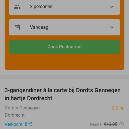
Zoek Restaurant
favorite_border
3-gangendiner à la carte bij Dordts Genoegen
31%
in hartje Dordrecht
Dordts Genoegen
9.8
star
Dordrecht
Verkocht: 845
€43
,05
Regulier