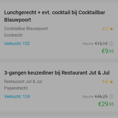
Lunchgerecht + evt. cocktail bij Cocktailbar
34%
Blauwpoort
Cocktailbar Blauwpoort
9.7
star
Dordrecht
Verkocht: 152
€15
,15
Regulier
€9
,95
favorite_border
3-gangen keuzediner bij Restaurant Jut & Jul
35%
Restaurant Jut & Jul
9.6
star
Papendrecht
Verkocht: 124
€46
,25
Regulier
€29
,95
favorite_border