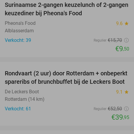
Surinaamse 2-gangen keuzelunch of 2-gangen
39%
keuzediner bij Pheona's Food
Pheona's Food
9.6
star
Alblasserdam
Verkocht: 39
€15
,70
Regulier
€9
,50
favorite_border
Rondvaart (2 uur) door Rotterdam + onbeperkt
24%
spareribs of brunchbuffet bij de Leckers Boot
De Leckers Boot
9.1
star
Rotterdam (14 km)
Verkocht: 61
€52
,50
Regulier
€39
,95