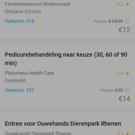
Familierestaurant Molenwaard
9.2
star
Ottoland (10 km)
Verkocht: 318
€14
,99
Regulier
€12
favorite_border
Pedicurebehandeling naar keuze (30, 60 of 90
53%
min)
Philomena Health Care
8.6
star
Dordrecht
Verkocht: 187
€30
Regulier
€14
favorite_border
Entree voor Ouwehands Dierenpark Rhenen
19%
Ouwehands Dierenpark Rhenen
9.5
star