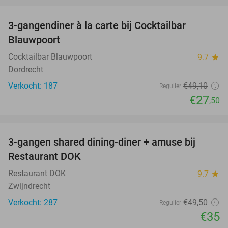
3-gangendiner à la carte bij Cocktailbar
44%
Blauwpoort
Cocktailbar Blauwpoort
9.7
star
Dordrecht
Verkocht: 187
€49
,10
Regulier
€27
,50
favorite_border
3-gangen shared dining-diner + amuse bij
29%
Restaurant DOK
Restaurant DOK
9.7
star
Zwijndrecht
Verkocht: 287
€49
,50
Regulier
€35