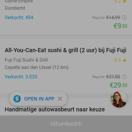
Game Empire
9.2
star
Dordrecht
Verkocht: 494
€14
,99
Regulier
€9
,50
favorite_border
All-You-Can-Eat sushi & grill (2 uur) bij Fuji Fuji
21%
Fuji Fuji Sushi & Grill
9.3
star
Capelle aan den IJssel (12 km)
Verkocht: 3.020
€37
,50
Regulier
€29
,50
favorite_border
close
OPEN IN APP
Handmatige autowasbeurt naar keuze
64%
Sol Andalucia
8.7
star
Uitverkocht!
Barendrecht (9 km)