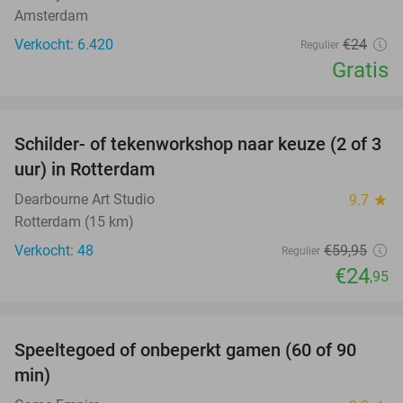
Amsterdam
Verkocht: 6.420
€24
Regulier
Gratis
favorite_border
Schilder- of tekenworkshop naar keuze (2 of 3
58%
uur) in Rotterdam
Dearbourne Art Studio
9.7
star
Rotterdam (15 km)
Verkocht: 48
€59
,95
Regulier
€24
,95
favorite_border
Speeltegoed of onbeperkt gamen (60 of 90
37%
min)