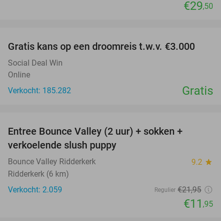
€29
,50
favorite_border
Gratis kans op een droomreis t.w.v. €3.000
Social Deal Win
Online
Gratis
Verkocht: 185.282
favorite_border
Entree Bounce Valley (2 uur) + sokken +
46%
verkoelende slush puppy
Bounce Valley Ridderkerk
9.2
star
Ridderkerk (6 km)
Verkocht: 2.059
€21
,95
Regulier
€11
,95
favorite_border