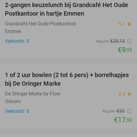
2-gangen keuzelunch bij Grandcafé Het Oude
51%
NEW
Postkantoor in hartje Emmen
TODAY
Grandcafé Het Oude Postkantoor
9.7
star
Emmen
Verkocht: 0
€20
,15
Regulier
€9
,95
favorite_border
1 of 2 uur bowlen (2 tot 6 pers) + borrelhapjes
47%
NEW
bij De Oringer Marke
TODAY
De Oringer Marke by Flow
8.9
star
Odoorn
Verkocht: 0
€33
Regulier
€17
,50