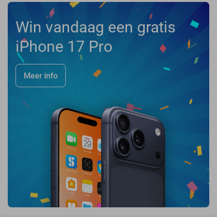
Win vandaag een gratis
iPhone 17 Pro
Meer info
favorite_border