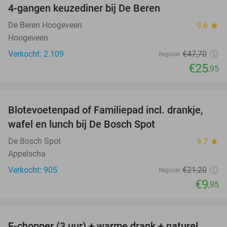
4-gangen keuzediner bij De Beren
46%
De Beren Hoogeveen
9.6
star
Hoogeveen
Verkocht: 2.109
€47
,70
Regulier
€25
,95
favorite_border
Blotevoetenpad of Familiepad incl. drankje,
53%
wafel en lunch bij De Bosch Spot
De Bosch Spot
9.7
star
Appelscha
Verkocht: 905
€21
,20
Regulier
€9
,95
favorite_border
E-chopper (3 uur) + warme drank + naturel