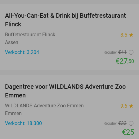
All-You-Can-Eat & Drink bij Buffetrestaurant
33%
Flinck
Buffetrestaurant Flinck
8.5
star
Assen
Verkocht: 3.204
€41
Regulier
€27
,50
favorite_border
Dagentree voor WILDLANDS Adventure Zoo
24%
Emmen
WILDLANDS Adventure Zoo Emmen
9.6
star
Emmen
Verkocht: 18.300
€33
Regulier
€25