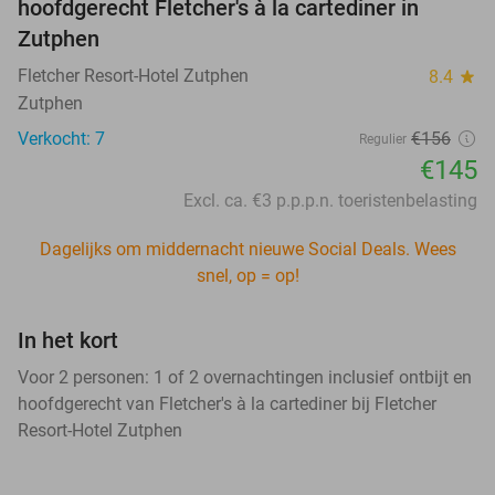
hoofdgerecht Fletcher's à la cartediner in
Zutphen
Fletcher Resort-Hotel Zutphen
8.4
star
Zutphen
Verkocht: 7
€156
Regulier
€145
Excl. ca. €3 p.p.p.n. toeristenbelasting
Dagelijks om middernacht nieuwe Social Deals. Wees
snel, op = op!
In het kort
Voor 2 personen: 1 of 2 overnachtingen inclusief ontbijt en
hoofdgerecht van Fletcher's à la cartediner bij Fletcher
Resort-Hotel Zutphen