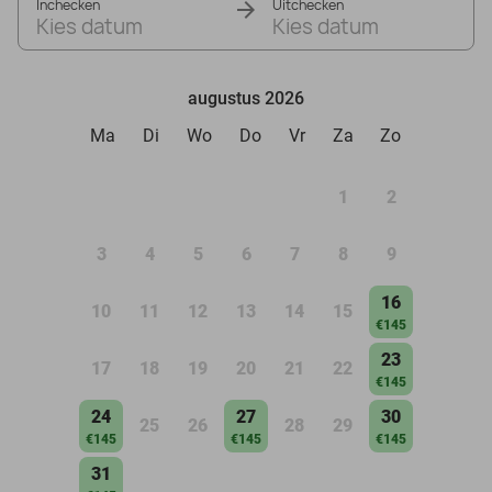
Inchecken
Uitchecken
Kies datum
Kies datum
augustus 2026
Ma
Di
Wo
Do
Vr
Za
Zo
1
2
3
4
5
6
7
8
9
16
10
11
12
13
14
15
€145
23
17
18
19
20
21
22
€145
24
27
30
25
26
28
29
€145
€145
€145
31