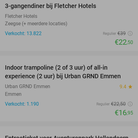
3-gangendiner bij Fletcher Hotels
42%
Fletcher Hotels
Zeegse (+ meerdere locaties)
Verkocht: 13.822
€39
Regulier
€22
,50
favorite_border
Indoor trampoline (2 of 3 uur) of all-in
25%
experience (2 uur) bij Urban GRND Emmen
Urban GRND Emmen
9.4
star
Emmen
Verkocht: 1.190
€22
,50
Regulier
€16
,95
favorite_border
Entreeticket voor Avonturenpark Hellendoorn