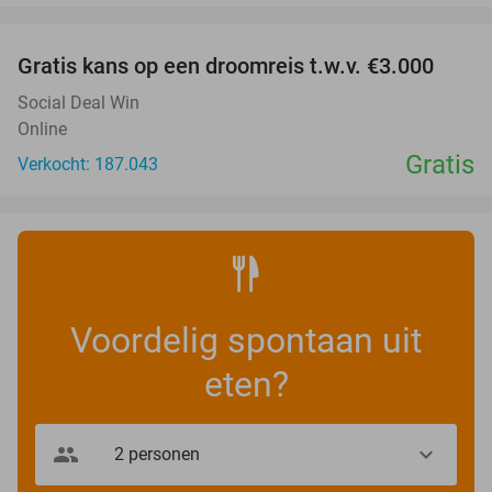
favorite_border
Gratis kans op een droomreis t.w.v. €3.000
Social Deal Win
Online
Gratis
Verkocht: 187.043
Voordelig spontaan uit
eten?