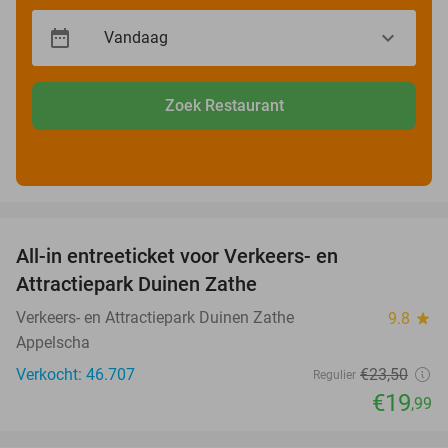
Zoek Restaurant
favorite_border
All-in entreeticket voor Verkeers- en
15%
Attractiepark Duinen Zathe
Verkeers- en Attractiepark Duinen Zathe
9.8
star
Appelscha
Verkocht: 46.707
€23
,50
Regulier
€19
,99
favorite_border