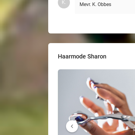
K.
Mevr. K. Obbes
Haarmode Sharon
chevron_left