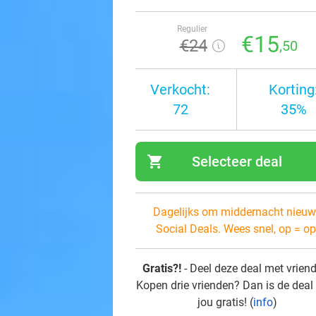
Regulier
€15
€24
,50
Verkocht:
Korting
72
35%
shopping_cart
Selecteer deal
navi
Dagelijks om middernacht nieuw
Social Deals. Wees snel, op = op
Gratis?!
- Deel deze deal met vrien
Kopen drie vrienden? Dan is de deal
jou gratis! (
info
)