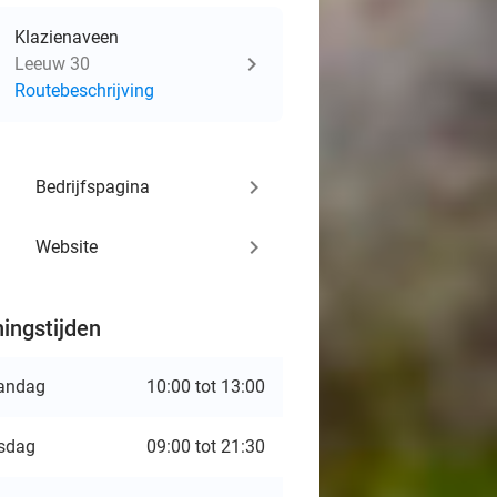
Klazienaveen
Leeuw 30
Routebeschrijving
keyboard_arrow_right
Bedrijfspagina
keyboard_arrow_right
Website
ingstijden
andag
10:00 tot 13:00
sdag
09:00 tot 21:30