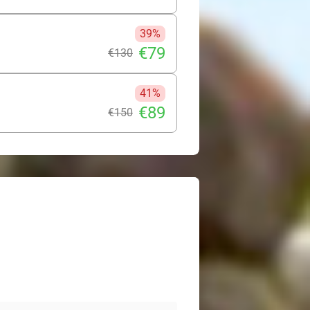
39%
€79
€130
41%
€89
€150