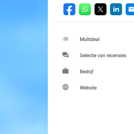
whatsapp
linkedin
fb
mai
list
keybo
Multideal
chat
keybo
Selectie van recensies
work
keybo
Bedrijf
language
keybo
Website