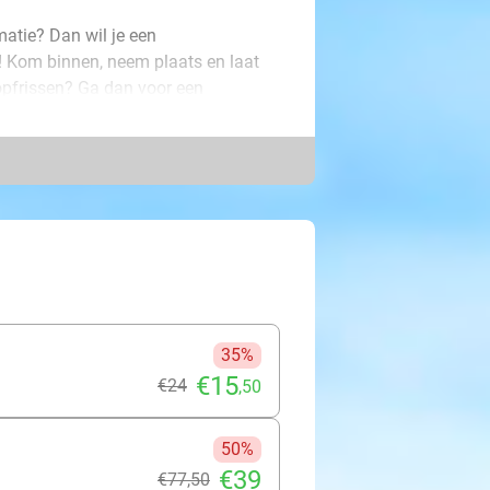
matie? Dan wil je een
 Kom binnen, neem plaats en laat
opfrissen? Ga dan voor een
en voor een mooi egaal resultaat.
 toner, eventueel gecombineerd met
ensie en een stralende finish krijgt.
e zonnige weer!
35%
€15
€24
,50
50%
€39
€77
,50