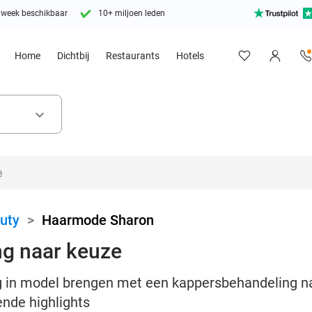
 week beschikbaar
10+ miljoen leden
Home
Dichtbij
Restaurants
Hotels
keyboard_arrow_down
uty
>
Haarmode Sharon
g naar keuze
ig in model brengen met een kappersbehandeling n
ende highlights