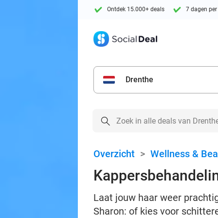
Ontdek 15.000+ deals
7 dagen per
Drenthe
Overzicht
>
Wellness & Bea
Kappersbehandelin
Laat jouw haar weer pracht
Sharon: of kies voor schitter