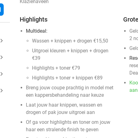
Klazienaveen
l
Highlights
Grote
Multideal:
Gel
2 n
ard_arrow_right
Wassen + knippen + drogen €15,50
Gel
Uitgroei kleuren + knippen + drogen
ard_arrow_right
€39
Res
res
Highlights + toner €79
Dea
ard_arrow_right
Highlights + toner + knippen €89
Koo
Breng jouw coupe prachtig in model met
ard_arrow_right
aan
een kappersbehandeling naar keuze
Laat jouw haar knippen, wassen en
drogen of pak jouw uitgroei aan
Of ga voor highlights en toner om jouw
haar een stralende finish te geven