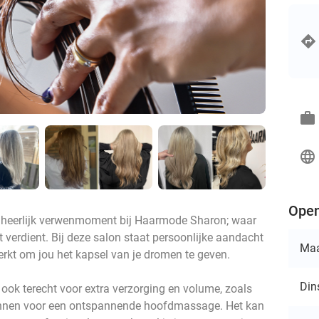
work
language
Open
en heerlijk verwenmoment bij Haarmode Sharon; waar
t verdient. Bij deze salon staat persoonlijke aandacht
Ma
erkt om jou het kapsel van je dromen te geven.
Din
 ook terecht voor extra verzorging en volume, zoals
innen voor een ontspannende hoofdmassage. Het kan