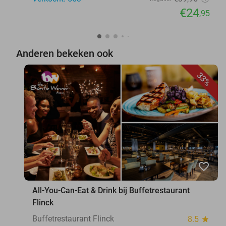
€24
,95
Anderen bekeken ook
33%
favorite_border
All-You-Can-Eat & Drink bij Buffetrestaurant
Flinck
Buffetrestaurant Flinck
8.5
star