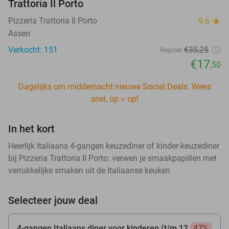
Trattoria Il Porto
Pizzeria Trattoria Il Porto
9.6
star
Assen
Verkocht: 151
€35
,25
Regulier
€17
,50
Dagelijks om middernacht nieuwe Social Deals. Wees
snel, op = op!
In het kort
Heerlijk Italiaans 4-gangen keuzediner of kinder-keuzediner
bij Pizzeria Trattoria Il Porto: verwen je smaakpapillen met
verrukkelijke smaken uit de Italiaanse keuken
Selecteer jouw deal
4-gangen Italiaans diner voor kinderen (t/m 12
47%