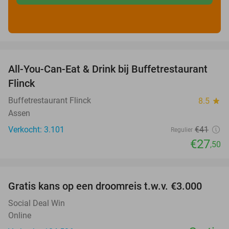
favorite_border
All-You-Can-Eat & Drink bij Buffetrestaurant
33%
Flinck
Buffetrestaurant Flinck
8.5
star
Assen
Verkocht: 3.101
€41
Regulier
€27
,50
favorite_border
Gratis kans op een droomreis t.w.v. €3.000
Social Deal Win
Online