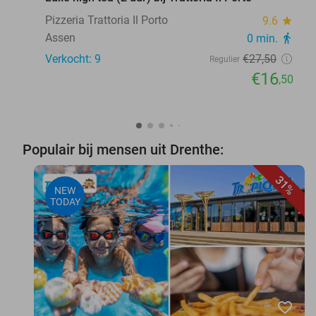
Pizzeria Trattoria Il Porto
9.6
star
Assen
0 min.
directions_walk
Verkocht: 9
€27
,50
Regulier
€16
,50
Populair bij mensen uit Drenthe:
31%
NEW
TODAY
favorite_border