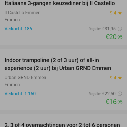
Italiaans 3-gangen keuzediner bij Il Castello
34%
Il Castello Emmen
9.4
star
Emmen
Verkocht: 186
€31
,95
Regulier
€20
,95
favorite_border
Indoor trampoline (2 of 3 uur) of all-in
25%
experience (2 uur) bij Urban GRND Emmen
Urban GRND Emmen
9.4
star
Emmen
Verkocht: 1.160
€22
,50
Regulier
€16
,95
favorite_border
2, 3 of 4 overnachtingen voor 2 tot 6 personen