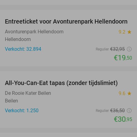
favorite_border
Entreeticket voor Avonturenpark Hellendoorn
41%
Avonturenpark Hellendoorn
9.2
star
Hellendoorn
Verkocht: 32.894
€32
,95
Regulier
€19
,50
favorite_border
All-You-Can-Eat tapas (zonder tijdslimiet)
15%
De Rooie Kater Beilen
9.6
star
Beilen
Verkocht: 1.250
€36
,50
Regulier
€30
,95
favorite_border