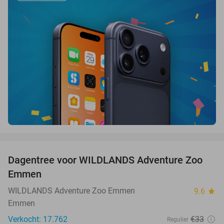
favorite_border
Dagentree voor WILDLANDS Adventure Zoo
24%
Emmen
WILDLANDS Adventure Zoo Emmen
9.6
star
Emmen
Verkocht: 17.762
€33
Regulier