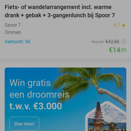
Fiets- of wandelarrangement incl. warme
54%
drank + gebak + 3-gangenlunch bij Spoor 7
Spoor 7
9.7
star
Ommen
Verkocht: 96
€32
,50
Regulier
€14
,95
Win gratis
een droomreis
t.w.v. €3.000
Doe mee!