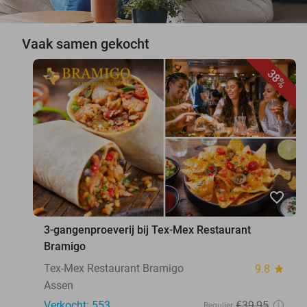
Vaak samen gekocht
38%
favorite_border
3-gangenproeverij bij Tex-Mex Restaurant
Bramigo
Tex-Mex Restaurant Bramigo
9.8
star
Assen
Verkocht: 553
€39
,95
Regulier