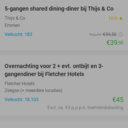
5-gangen shared dining-diner bij Thijs & Co
34%
Thijs & Co
10.0
star
Emmen
Verkocht: 183
€59
,50
Regulier
€39
,50
favorite_border
Overnachting voor 2 + evt. ontbijt en 3-
gangendiner bij Fletcher Hotels
Fletcher Hotels
Zeegse (+ meerdere locaties)
€45
Verkocht: 18.103
Excl. ca. €3 p.p.p.n. toeristenbelasting
favorite_border