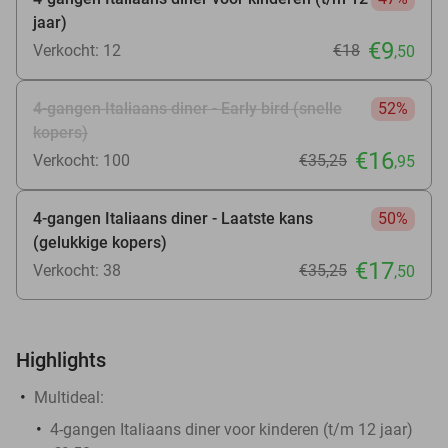
jaar)
€9
Verkocht: 12
€18
,50
4-gangen Italiaans diner - Early bird (snelle
52%
kopers)
€16
Verkocht: 100
€35
,25
,95
4-gangen Italiaans diner - Laatste kans
50%
(gelukkige kopers)
€17
Verkocht: 38
€35
,25
,50
Highlights
Multideal:
4-gangen Italiaans diner voor kinderen (t/m 12 jaar)