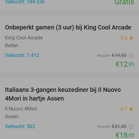
Gratis
Verkocht: 184.536
favorite_border
Onbeperkt gamen (3 uur) bij King Cool Arcade
34%
King Cool Arcade
9.6
star
Beilen
Verkocht: 1.412
€19
,50
Regulier
€12
,95
favorite_border
Italiaans 3-gangen keuzediner bij Il Nuovo
40%
4Mori in hartje Assen
Il Nuovo 4Mori
9.7
star
Assen
Verkocht: 562
€31
,40
Regulier
€18
,95