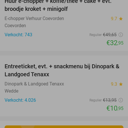
Huur e-chopper + koffie/thee + cake + evt.
34%
broodje kroket + minigolf
E-chopper Verhuur Coevorden
9.7
star
Coevorden
Verkocht: 743
€49
,65
Regulier
€32
,95
favorite_border
Entreeticket, evt. + snackmenu bij Dinopark &
22%
Landgoed Tenaxx
Dinopark & Landgoed Tenaxx
9.3
star
Wedde
Verkocht: 4.026
€13
,95
Regulier
€10
,95