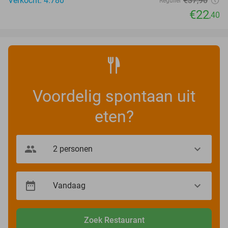
Verkocht: 4.780
€37
,90
Regulier
€22
,40
Voordelig spontaan uit
eten?
Zoek Restaurant