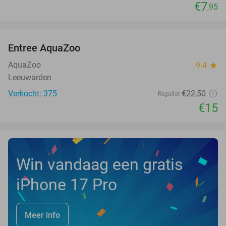
€7
,95
favorite_border
Entree AquaZoo
33%
NEW
TODAY
AquaZoo
9.4
star
Leeuwarden
Verkocht: 375
€22
,50
Regulier
€15
Win vandaag een gratis
iPhone 17 Pro
Meer info