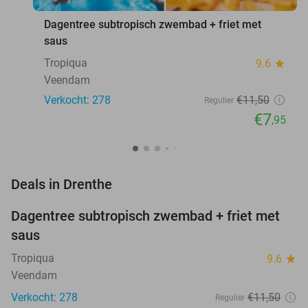
Dagentree subtropisch zwembad + friet met
saus
Tropiqua
9.6
star
Veendam
Verkocht: 278
€11
,50
Regulier
€7
,95
favorite_border
Deals in Drenthe
Dagentree subtropisch zwembad + friet met
31%
NEW
saus
TODAY
Tropiqua
9.6
star
Veendam
Verkocht: 278
€11
,50
Regulier