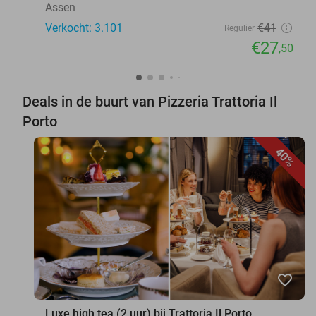
Assen
Verkocht: 3.101
€41
Regulier
€27
,50
Deals in de buurt van Pizzeria Trattoria Il
Porto
40%
favorite_border
Luxe high tea (2 uur) bij Trattoria Il Porto