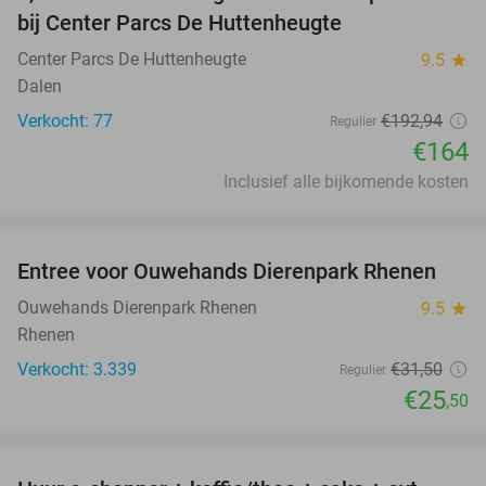
15%
bij Center Parcs De Huttenheugte
Center Parcs De Huttenheugte
9.5
star
Dalen
Verkocht: 77
€192
,94
Regulier
€164
Inclusief alle bijkomende kosten
favorite_border
Entree voor Ouwehands Dierenpark Rhenen
19%
Ouwehands Dierenpark Rhenen
9.5
star
Rhenen
Verkocht: 3.339
€31
,50
Regulier
€25
,50
favorite_border