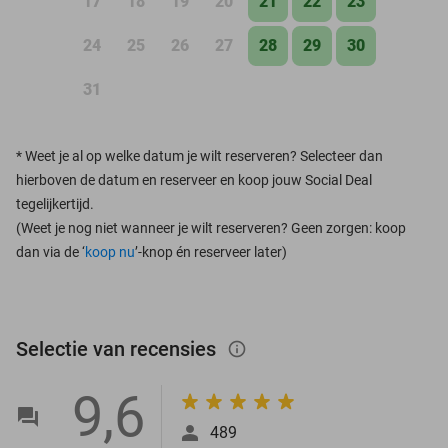
17
18
19
20
21
22
23
24
25
26
27
28
29
30
31
*
Weet je al op welke datum je wilt reserveren? Selecteer dan
hierboven de datum en reserveer en koop jouw Social Deal
tegelijkertijd.
(Weet je nog niet wanneer je wilt reserveren? Geen zorgen: koop
dan via de ‘
koop nu
’-knop én reserveer later)
Selectie van recensies
info_outlined
9,6
489