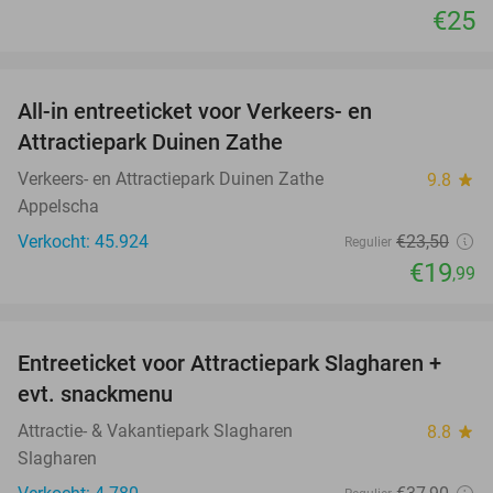
€25
favorite_border
All-in entreeticket voor Verkeers- en
15%
Attractiepark Duinen Zathe
Verkeers- en Attractiepark Duinen Zathe
9.8
star
Appelscha
Verkocht: 45.924
€23
,50
Regulier
€19
,99
favorite_border
Entreeticket voor Attractiepark Slagharen +
41%
evt. snackmenu
Attractie- & Vakantiepark Slagharen
8.8
star
Slagharen