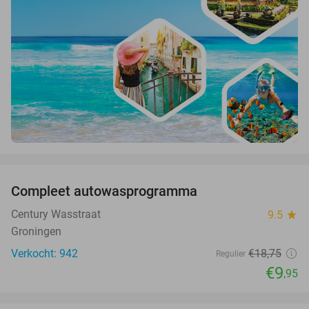
favorite_border
Compleet autowasprogramma
47%
Century Wasstraat
9.5
star
Groningen
Verkocht: 942
€18
,75
Regulier
€9
,95
favorite_border