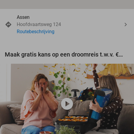
Assen
Hoofdvaartsweg 124
Routebeschrijving
Maak gratis kans op een droomreis t.w.v. €3.000!
play_circle