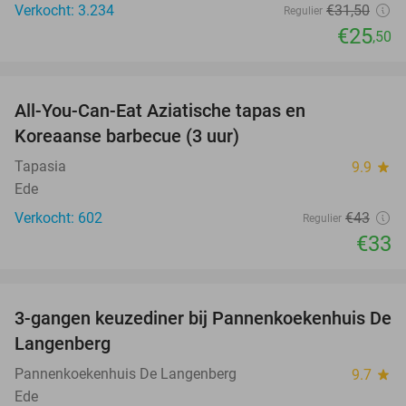
Verkocht: 3.234
€31
,50
Regulier
€25
,50
favorite_border
All-You-Can-Eat Aziatische tapas en
23%
Koreaanse barbecue (3 uur)
Tapasia
9.9
star
Ede
Verkocht: 602
€43
Regulier
€33
favorite_border
3-gangen keuzediner bij Pannenkoekenhuis De
42%
Langenberg
Pannenkoekenhuis De Langenberg
9.7
star
Ede