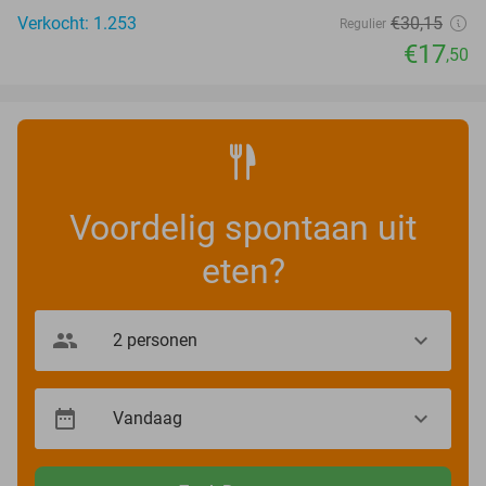
Verkocht: 1.253
€30
,15
Regulier
€17
,50
Voordelig spontaan uit
eten?