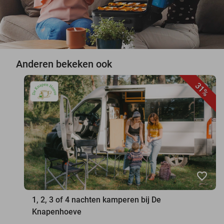
Anderen bekeken ook
31%
favorite_border
1, 2, 3 of 4 nachten kamperen bij De
Knapenhoeve