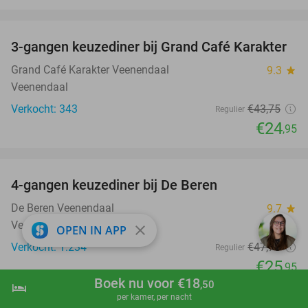
favorite_border
3-gangen keuzediner bij Grand Café Karakter
43%
Grand Café Karakter Veenendaal
9.3
star
Veenendaal
Verkocht: 343
€43
,75
Regulier
€24
,95
favorite_border
4-gangen keuzediner bij De Beren
46%
De Beren Veenendaal
9.7
star
Veenendaal
close
OPEN IN APP
Verkocht: 1.234
€47
,70
Regulier
€25
,95
Boek nu voor €18
,50
hotel
favorite_border
shopping_cart
Boek nu
navigate_next
per kamer, per nacht