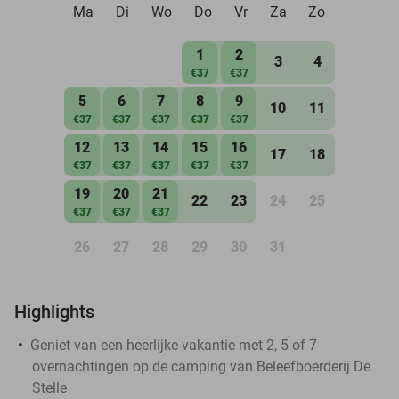
Ma
Di
Wo
Do
Vr
Za
Zo
1
2
3
4
€37
€37
5
6
7
8
9
10
11
€37
€37
€37
€37
€37
12
13
14
15
16
17
18
€37
€37
€37
€37
€37
19
20
21
22
23
24
25
€37
€37
€37
26
27
28
29
30
31
Highlights
Geniet van een heerlijke vakantie met 2, 5 of 7
overnachtingen op de camping van Beleefboerderij De
Stelle