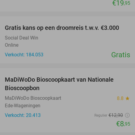
€19
,95
favorite_border
Gratis kans op een droomreis t.w.v. €3.000
Social Deal Win
Online
Gratis
Verkocht: 184.053
favorite_border
MaDiWoDo Bioscoopkaart van Nationale
31%
Bioscoopbon
MaDiWoDo Bioscoopkaart
8.8
star
Ede-Wageningen
Verkocht: 20.413
€12
,90
Regulier
€8
,95
favorite_border