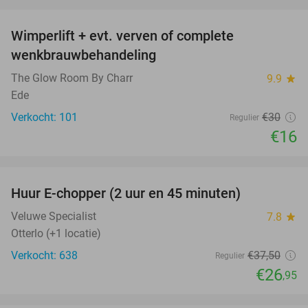
favorite_border
Wimperlift + evt. verven of complete
47%
wenkbrauwbehandeling
The Glow Room By Charr
9.9
star
Ede
Verkocht: 101
€30
Regulier
€16
favorite_border
Huur E-chopper (2 uur en 45 minuten)
28%
Veluwe Specialist
7.8
star
Otterlo (+1 locatie)
Verkocht: 638
€37
,50
Regulier
€26
,95