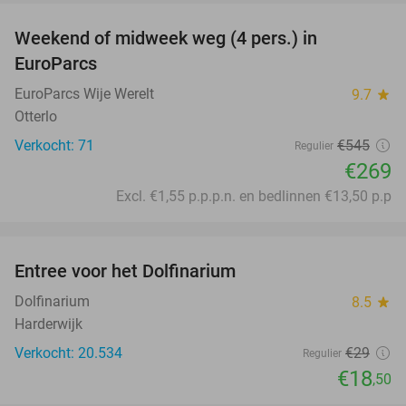
Weekend of midweek weg (4 pers.) in
51%
EuroParcs
EuroParcs Wije Werelt
9.7
star
Otterlo
Verkocht: 71
€545
Regulier
€269
Excl. €1,55 p.p.p.n. en bedlinnen €13,50 p.p
favorite_border
Entree voor het Dolfinarium
36%
Dolfinarium
8.5
star
Harderwijk
Verkocht: 20.534
€29
Regulier
€18
,50