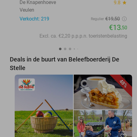
De Knapenhoeve
9.8
star
Veulen
Verkocht: 219
€19
,50
Regulier
€13
,50
Excl. ca. €2,20 p.p.p.n. toeristenbelasting
Deals in de buurt van Beleefboerderij De
Stelle
48%
favorite_border