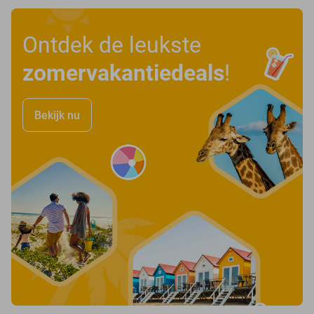
Ontdek de leukste
zomervakantiedeals
!
Bekijk nu