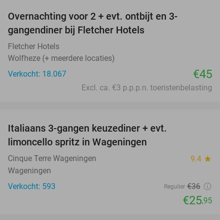
Overnachting voor 2 + evt. ontbijt en 3-
gangendiner bij Fletcher Hotels
Fletcher Hotels
Wolfheze (+ meerdere locaties)
€45
Verkocht: 18.067
Excl. ca. €3 p.p.p.n. toeristenbelasting
favorite_border
Italiaans 3-gangen keuzediner + evt.
28%
limoncello spritz in Wageningen
Cinque Terre Wageningen
9.4
star
Wageningen
Verkocht: 593
€36
Regulier
€25
,95
favorite_border