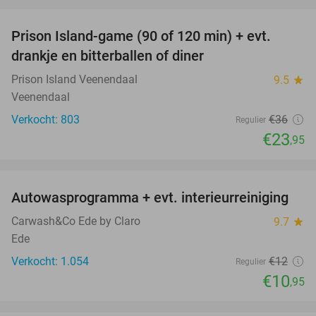
favorite_border
Prison Island-game (90 of 120 min) + evt.
33%
drankje en bitterballen of diner
Prison Island Veenendaal
9.5
star
Veenendaal
Verkocht: 803
€36
Regulier
€23
,95
favorite_border
Autowasprogramma + evt. interieurreiniging
9%
Carwash&Co Ede by Claro
9.7
star
Ede
Verkocht: 1.054
€12
Regulier
€10
,95
favorite_border