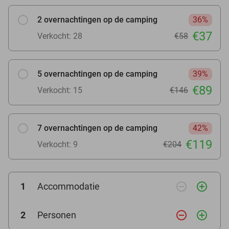
2 overnachtingen op de camping
36%
€37
Verkocht: 28
€58
5 overnachtingen op de camping
39%
€89
Verkocht: 15
€146
7 overnachtingen op de camping
42%
€119
Verkocht: 9
€204
remove_circle_outline
add_circle_outline
1
Accommodatie
remove_circle_outline
add_circle_outline
2
Personen