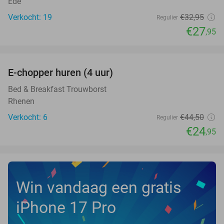
Ede
Verkocht: 19
€32
,95
Regulier
€27
,95
favorite_border
E-chopper huren (4 uur)
44%
NEW
TODAY
Bed & Breakfast Trouwborst
Rhenen
Verkocht: 6
€44
,50
Regulier
€24
,95
Win vandaag een gratis
iPhone 17 Pro