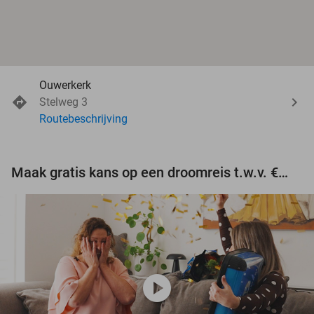
Ouwerkerk
Stelweg 3
Routebeschrijving
Maak gratis kans op een droomreis t.w.v. €3.000!
play_circle