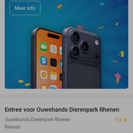
Meer info
favorite_border
Entree voor Ouwehands Dierenpark Rhenen
19%
Ouwehands Dierenpark Rhenen
9.5
star
Rhenen