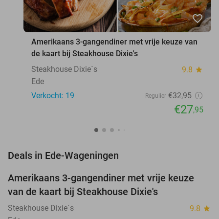
favorite_border
Amerikaans 3-gangendiner met vrije keuze van
de kaart bij Steakhouse Dixie's
Steakhouse Dixie´s
9.8
star
Ede
Verkocht: 19
€32
,95
Regulier
€27
,95
favorite_border
Deals in Ede-Wageningen
Amerikaans 3-gangendiner met vrije keuze
15%
van de kaart bij Steakhouse Dixie's
Steakhouse Dixie´s
9.8
star