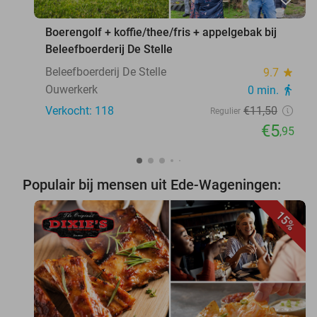
Boerengolf + koffie/thee/fris + appelgebak bij
Beleefboerderij De Stelle
Beleefboerderij De Stelle
9.7
star
Ouwerkerk
0 min.
directions_walk
Verkocht: 118
€11
,50
Regulier
€5
,95
Populair bij mensen uit Ede-Wageningen:
15%