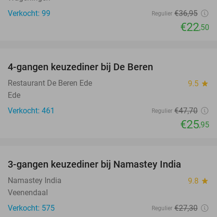
Verkocht: 99
€36
,95
Regulier
€22
,50
favorite_border
4-gangen keuzediner bij De Beren
46%
Restaurant De Beren Ede
9.5
star
Ede
Verkocht: 461
€47
,70
Regulier
€25
,95
favorite_border
3-gangen keuzediner bij Namastey India
27%
Namastey India
9.8
star
Veenendaal
Verkocht: 575
€27
,30
Regulier