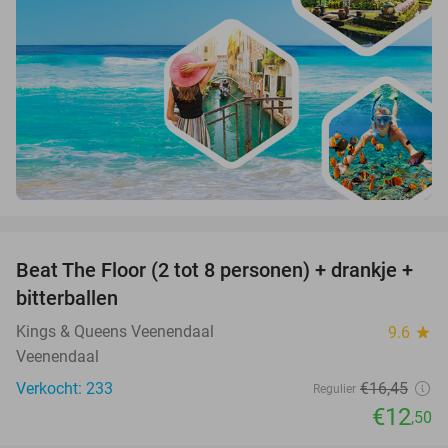
favorite_border
Beat The Floor (2 tot 8 personen) + drankje +
24%
bitterballen
Kings & Queens Veenendaal
9.6
star
Veenendaal
Verkocht: 233
€16
,45
Regulier
€12
,50