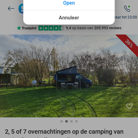
Open
7 dagen per week beschikbaar
10+ miljoen leden
Annuleer
Bereikbaar tot 23:00
9,4
op basis van
205.993 reviews
Ontdek 15.000+ deals
36%
7 dagen per week beschikbaar
10+ miljoen leden
favorite_border
2, 5 of 7 overnachtingen op de camping van