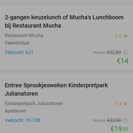
favorite_border
2-gangen keuzelunch of Mucha's Lunchboom
39%
bij Restaurant Mucha
Restaurant Mucha
9.6
star
Veenendaal
Verkocht: 621
€22
,80
Regulier
€14
favorite_border
Entree Sprookjesweken Kinderpretpark
39%
Julianatoren
Kinderpretpark Julianatoren
9.4
star
Apeldoorn
Verkocht: 10.708
€32
,50
Regulier
€19
,95