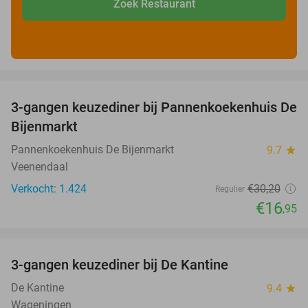
Zoek Restaurant
favorite_border
3-gangen keuzediner bij Pannenkoekenhuis De
44%
Bijenmarkt
Pannenkoekenhuis De Bijenmarkt
9.7
star
Veenendaal
Verkocht: 1.424
€30
,20
Regulier
€16
,95
favorite_border
3-gangen keuzediner bij De Kantine
39%
De Kantine
9.4
star
Wageningen