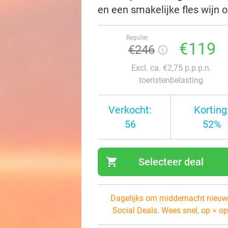
en een smakelijke fles wijn 
Regulier
€119
€246
Excl. ca. €2,75 p.p.p.n.
toeristenbelasting
Verkocht:
Korting
56
52%
shopping_cart
Selecteer deal
navi
Dagelijks om middernacht nieuw
Social Deals. Wees snel, op = op