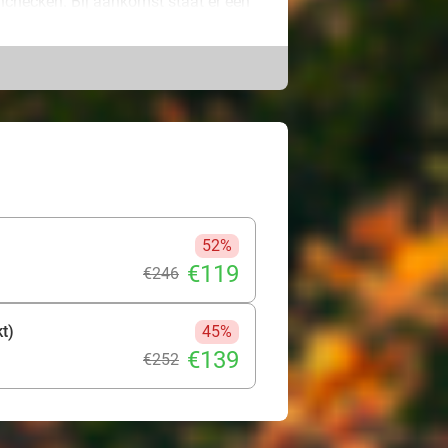
 inchecken. Bij aankomst staat er een
cht in de comfortabele bedden
 Neem gerust de tijd, want door de
te checken.
 doen! Middelburg is een prachtige
nde centrum op de Grote Markt,
e Stadhuis van Middelburg, wat ook
vroegere abdijtoren van Middelburg,
ie beleven een fantastische
52%
€119
€246
kt)
45%
€139
€252