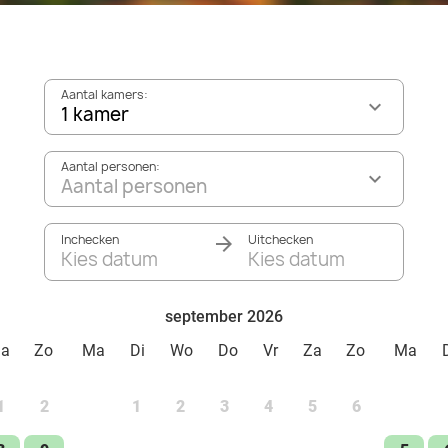
Aantal kamers:
1 kamer
Aantal personen:
Aantal personen
Inchecken
Uitchecken
Kies datum
Kies datum
september 2026
Za
Zo
Ma
Di
Wo
Do
Vr
Za
Zo
Ma
1
2
1
2
3
4
5
6