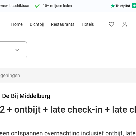
 week beschikbaar
10+ miljoen leden
Home
Dichtbij
Restaurants
Hotels
keyboard_arrow_down
>
De Bij Middelburg
 + ontbijt + late check-in + late c
een ontspannen overnachting inclusief ontbijt, late