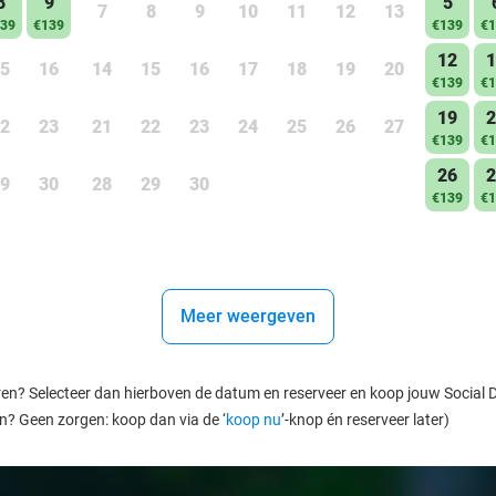
8
9
5
7
8
9
10
11
12
13
39
€139
€139
€1
12
1
5
16
14
15
16
17
18
19
20
€139
€1
19
2
2
23
21
22
23
24
25
26
27
€139
€1
26
2
9
30
28
29
30
€139
€1
Meer weergeven
ren? Selecteer dan hierboven de datum en reserveer en koop jouw Social Dea
en? Geen zorgen: koop dan via de ‘
koop nu
’-knop én reserveer later)