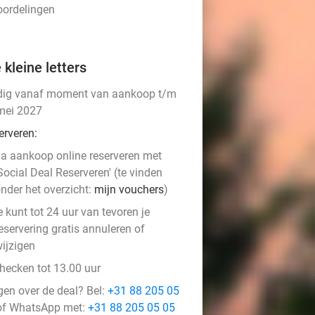
oordelingen
 kleine letters
dig vanaf moment van aankoop t/m
mei 2027
erveren:
a aankoop online reserveren met
Social Deal Reserveren' (te vinden
nder het overzicht:
mijn vouchers
)
e kunt tot 24 uur van tevoren je
eservering gratis annuleren of
ijzigen
checken tot 13.00 uur
gen over de deal? Bel:
+31 88 205 05
f WhatsApp met:
+31 88 205 05 05