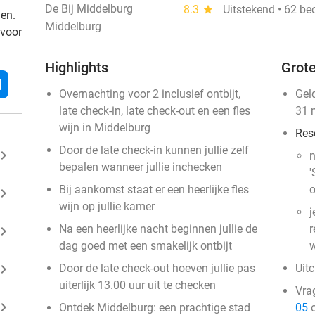
De Bij Middelburg
8.3
star
Uitstekend • 62 be
den.
Middelburg
 voor
Highlights
Grote
l
Overnachting voor 2 inclusief ontbijt,
Gel
late check-in, late check-out en een fles
31 
wijn in Middelburg
Res
Door de late check-in kunnen jullie zelf
ard_arrow_right
n
bepalen wanneer jullie inchecken
'
Bij aankomst staat er een heerlijke fles
o
ard_arrow_right
wijn op jullie kamer
j
Na een heerlijke nacht beginnen jullie de
r
ard_arrow_right
dag goed met een smakelijk ontbijt
w
ard_arrow_right
Door de late check-out hoeven jullie pas
Uit
uiterlijk 13.00 uur uit te checken
Vra
ard_arrow_right
Ontdek Middelburg: een prachtige stad
05
o