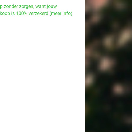
p zonder zorgen, want jouw
koop is 100% verzekerd (meer info)