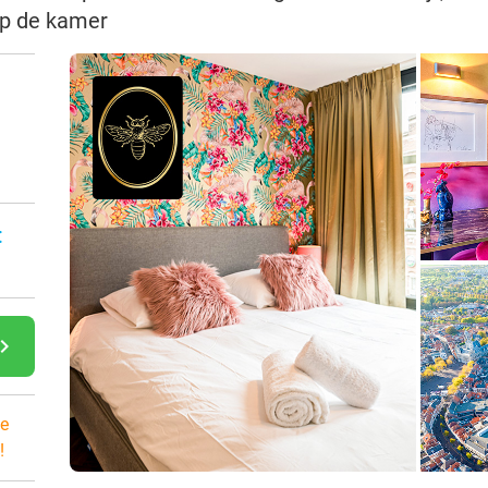
op de kamer
:
gate_next
e
!