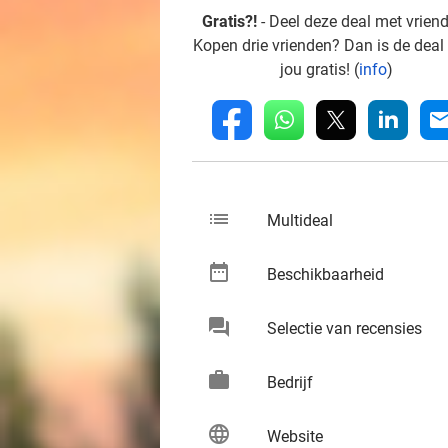
Gratis?!
- Deel deze deal met vrien
Kopen drie vrienden? Dan is de deal
jou gratis! (
info
)
whatsapp
linkedin
fb
mai
list
keybo
Multideal
date_range
keybo
Beschikbaarheid
chat
keybo
Selectie van recensies
work
keybo
Bedrijf
language
keybo
Website