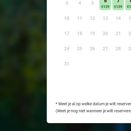
6
7
3
4
5
€139
€139
€1
10
11
12
13
14
1
17
18
19
20
21
2
24
25
26
27
28
2
31
*
Weet je al op welke datum je wilt reserve
(Weet je nog niet wanneer je wilt reserver