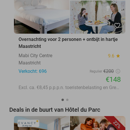
favorite_border
Overnachting voor 2 personen + ontbijt in hartje
Maastricht
Mabi City Centre
9.6
star
Maastricht
Verkocht: 696
€200
Regulier
€148
Excl. ca. €8,45 p.p.p.n. toeristenbelasting en Green Fee
Deals in de buurt van Hôtel du Parc
22%