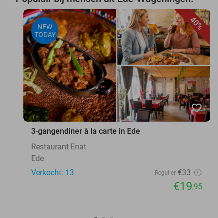
40%
NEW
TODAY
favorite_border
3-gangendiner à la carte in Ede
Restaurant Enat
Ede
Verkocht: 13
€33
Regulier
€19
,95