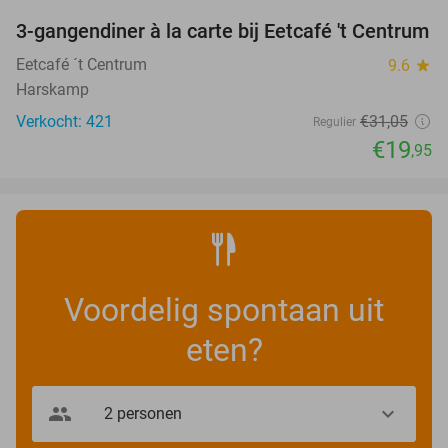
3-gangendiner à la carte bij Eetcafé 't Centrum
36%
Eetcafé ´t Centrum
9.6
star
Harskamp
Verkocht: 421
€31
,05
Regulier
€19
,95
Voordelig spontaan uit
eten?