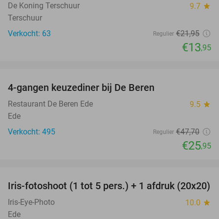
De Koning Terschuur
9.7
star
Terschuur
Verkocht: 63
€21
,95
Regulier
€13
,95
favorite_border
4-gangen keuzediner bij De Beren
46%
Restaurant De Beren Ede
9.5
star
Ede
Verkocht: 495
€47
,70
Regulier
€25
,95
favorite_border
Iris-fotoshoot (1 tot 5 pers.) + 1 afdruk (20x20)
51%
Iris-Eye-Photo
10.0
star
Ede