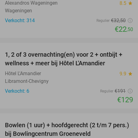
Alexandros Wageningen
8.5
star
Wageningen
Verkocht: 314
€32
,50
Regulier
€22
,50
favorite_border
1, 2 of 3 overnachting(en) voor 2 + ontbijt +
32%
NEW
wellness + meer bij Hôtel L'Amandier
TODAY
Hôtel L'Amandier
9.9
star
Libramont-Chevigny
Verkocht: 6
€191
Regulier
€129
favorite_border
Bowlen (1 uur) + hoofdgerecht (2 t/m 7 pers.)
45%
bij Bowlingcentrum Groeneveld