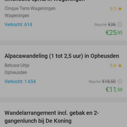
Cinque Terre Wageningen
9.3
star
Wageningen
Verkocht: 614
€36
Regulier
€25
,95
favorite_border
Alpacawandeling (1 tot 2,5 uur) in Opheusden
38%
Betuwe Uitje
9.6
star
Opheusden
Verkocht: 1.654
€18
,50
Regulier
€11
,50
favorite_border
Wandelarrangement incl. gebak en 2-
36%
gangenlunch bij De Koning