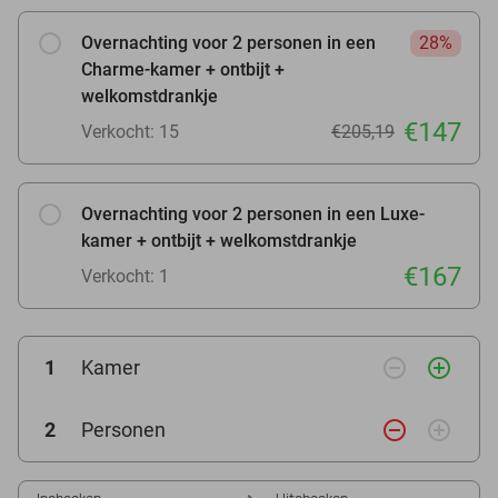
Overnachting voor 2 personen in een
28%
Charme-kamer + ontbijt +
welkomstdrankje
€147
Verkocht: 15
€205,19
Overnachting voor 2 personen in een Luxe-
kamer + ontbijt + welkomstdrankje
€167
Verkocht: 1
remove_circle_outline
add_circle_outline
1
Kamer
remove_circle_outline
add_circle_outline
2
Personen