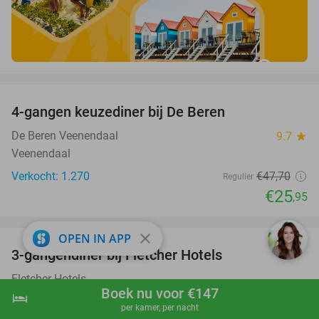
favorite_border
4-gangen keuzediner bij De Beren
46%
De Beren Veenendaal
9.7
star
Veenendaal
Verkocht: 1.270
€47
,70
Regulier
€25
,95
favorite_border
close
OPEN IN APP
3-gangendiner bij Fletcher Hotels
42%
Fletcher Hotels
Boek nu voor €147
Wolfheze (+ meerdere locaties)
hotel
shopping_cart
Boek nu
navigate_next
per kamer, per nacht
Verkocht: 13.929
€39
Regulier