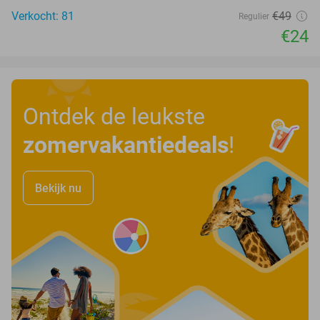
Verkocht: 81
€49
Regulier
€24
Ontdek de leukste
zomervakantiedeals
!
Bekijk nu