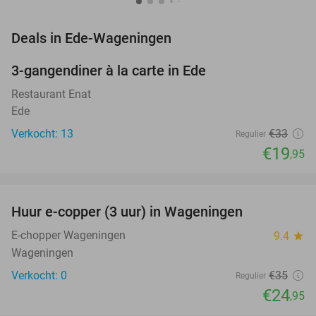
favorite_border
Deals in Ede-Wageningen
3-gangendiner à la carte in Ede
40%
NEW
TODAY
Restaurant Enat
Ede
Verkocht: 13
€33
Regulier
€19
,95
favorite_border
Huur e-copper (3 uur) in Wageningen
29%
NEW
TODAY
E-chopper Wageningen
9.4
star
Wageningen
Verkocht: 0
€35
Regulier
€24
,95