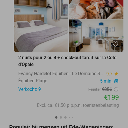
favorite_border
2 nuits pour 2 ou 4 + check-out tardif sur la Côte
d’Opale
Evancy Hardelot-Equihen - Le Domaine Sauvage
9.7
star
Équihen-Plage
5 min.
directions_car
Verkocht: 9
€256
Regulier
€199
Excl. ca. €1,50 p.p.p.n. toeristenbelasting
Populair bij mensen uit Ede-Wageningen: