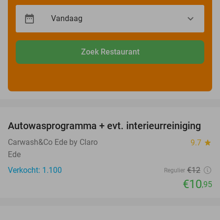
Zoek Restaurant
favorite_border
Autowasprogramma + evt. interieurreiniging
9%
Carwash&Co Ede by Claro
9.7
star
Ede
Verkocht: 1.100
€12
Regulier
€10
,95
favorite_border