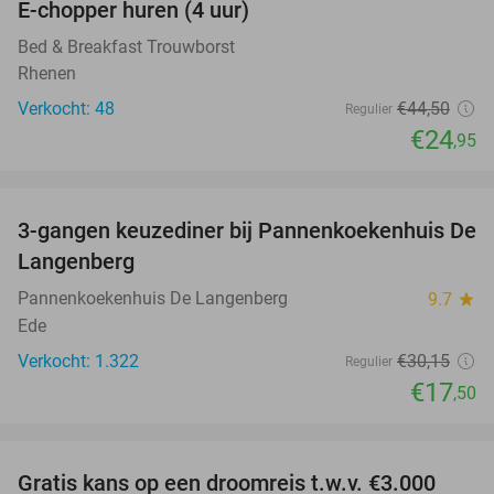
E-chopper huren (4 uur)
44%
Bed & Breakfast Trouwborst
Rhenen
Verkocht: 48
€44
,50
Regulier
€24
,95
favorite_border
3-gangen keuzediner bij Pannenkoekenhuis De
42%
Langenberg
Pannenkoekenhuis De Langenberg
9.7
star
Ede
Verkocht: 1.322
€30
,15
Regulier
€17
,50
favorite_border
Gratis kans op een droomreis t.w.v. €3.000