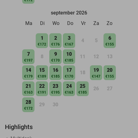
september 2026
Ma
Di
Wo
Do
Vr
Za
Zo
1
2
3
6
4
5
€172
€176
€167
€155
7
9
10
8
11
12
13
€197
€170
€185
14
15
16
17
19
20
18
€179
€189
€185
€170
€147
€155
21
22
23
24
25
26
27
€163
€191
€195
€163
€185
28
29
30
€172
Highlights