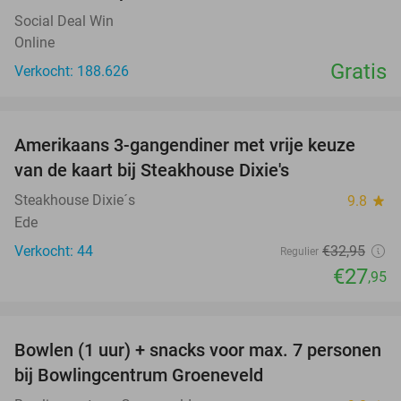
Social Deal Win
Online
Gratis
Verkocht: 188.626
favorite_border
Amerikaans 3-gangendiner met vrije keuze
15%
van de kaart bij Steakhouse Dixie's
Steakhouse Dixie´s
9.8
star
Ede
Verkocht: 44
€32
,95
Regulier
€27
,95
favorite_border
Bowlen (1 uur) + snacks voor max. 7 personen
40%
bij Bowlingcentrum Groeneveld