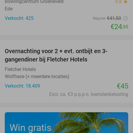
Bowlingcentrum Groeneveld
9.8
star
Ede
Verkocht: 425
€41
,50
Regulier
€24
,95
favorite_border
Overnachting voor 2 + evt. ontbijt en 3-
gangendiner bij Fletcher Hotels
Fletcher Hotels
Wolfheze (+ meerdere locaties)
€45
Verkocht: 18.409
Excl. ca. €3 p.p.p.n. toeristenbelasting
Win gratis