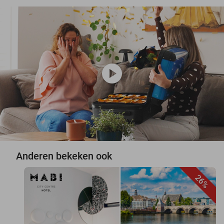
play_circle
Anderen bekeken ook
26%