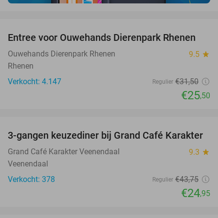
favorite_border
Entree voor Ouwehands Dierenpark Rhenen
19%
Ouwehands Dierenpark Rhenen
9.5
star
Rhenen
Verkocht: 4.147
€31
,50
Regulier
€25
,50
favorite_border
3-gangen keuzediner bij Grand Café Karakter
43%
Grand Café Karakter Veenendaal
9.3
star
Veenendaal
Verkocht: 378
€43
,75
Regulier
€24
,95
favorite_border