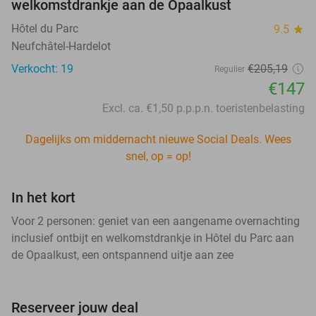
welkomstdrankje aan de Opaalkust
Hôtel du Parc
9.5
star
Neufchâtel-Hardelot
Verkocht: 19
€205,19
Regulier
€147
Excl. ca. €1,50 p.p.p.n. toeristenbelasting
Dagelijks om middernacht nieuwe Social Deals. Wees
snel, op = op!
In het kort
Voor 2 personen: geniet van een aangename overnachting
inclusief ontbijt en welkomstdrankje in Hôtel du Parc aan
de Opaalkust, een ontspannend uitje aan zee
Reserveer jouw deal