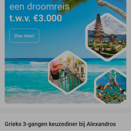
een droomreis
t.w.v. €3.000
Doe mee!
favorite_border
Grieks 3-gangen keuzediner bij Alexandros
31%