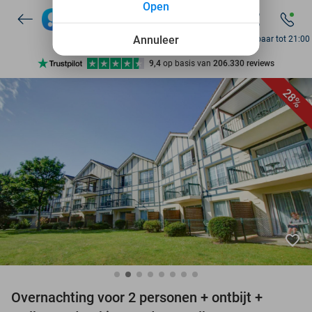
Open
7 dagen per week beschikbaar
10+ miljoen leden
Annuleer
Bereikbaar tot 21:00
9,4
op basis van
206.330 reviews
Ontdek 15.000+ deals
28%
7 dagen per week beschikbaar
10+ miljoen leden
favorite_border
Overnachting voor 2 personen + ontbijt +