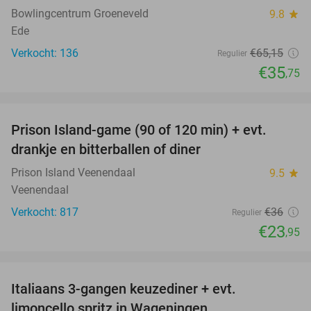
Bowlingcentrum Groeneveld
9.8
star
Ede
Verkocht: 136
€65
,15
Regulier
€35
,75
favorite_border
Prison Island-game (90 of 120 min) + evt.
33%
drankje en bitterballen of diner
Prison Island Veenendaal
9.5
star
Veenendaal
Verkocht: 817
€36
Regulier
€23
,95
favorite_border
Italiaans 3-gangen keuzediner + evt.
28%
limoncello spritz in Wageningen