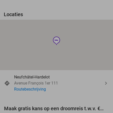
Locaties
hotel
Neufchâtel-Hardelot
Avenue François 1er 111
Routebeschrijving
Maak gratis kans op een droomreis t.w.v. €3.000!