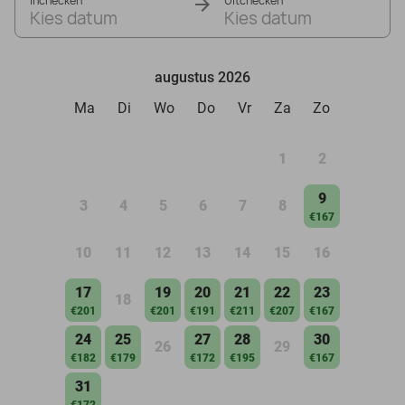
Inchecken
Uitchecken
Kies datum
Kies datum
augustus 2026
Ma
Di
Wo
Do
Vr
Za
Zo
1
2
9
3
4
5
6
7
8
€167
10
11
12
13
14
15
16
17
19
20
21
22
23
18
€201
€201
€191
€211
€207
€167
24
25
27
28
30
26
29
€182
€179
€172
€195
€167
31
€172