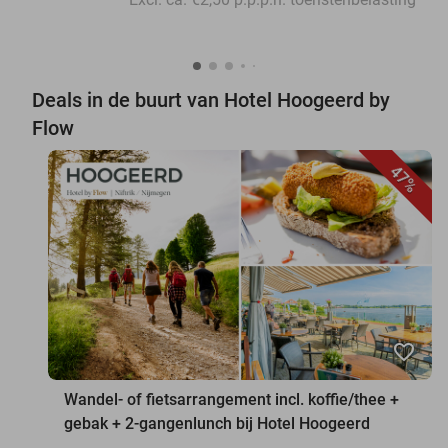
Deals in de buurt van Hotel Hoogeerd by
Flow
47%
favorite_border
Wandel- of fietsarrangement incl. koffie/thee +
gebak + 2-gangenlunch bij Hotel Hoogeerd