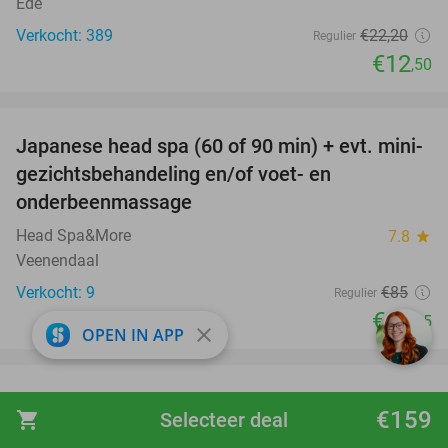
Ede
Verkocht: 389
€22
,20
Regulier
€12
,50
favorite_border
Japanese head spa (60 of 90 min) + evt. mini-
41%
gezichtsbehandeling en/of voet- en
onderbeenmassage
Head Spa&More
7.8
star
Veenendaal
Verkocht: 9
€85
Regulier
€49
,95
close
OPEN IN APP
favorite_border
Pixelvloer + lasergamen + bittergarnituur in
41%
€159
shopping_cart
Selecteer deal
hartje Arnhem