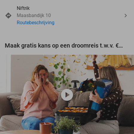
Niftrik
Maasbandijk 10
Routebeschrijving
Maak gratis kans op een droomreis t.w.v. €3.000!
play_circle