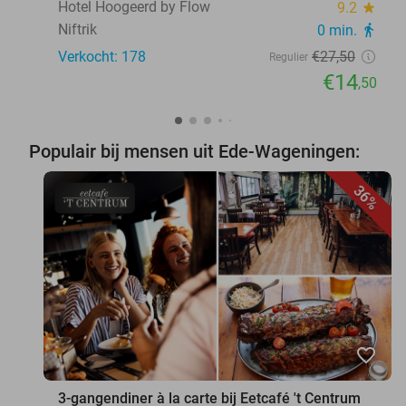
Hotel Hoogeerd by Flow
9.2
star
Niftrik
0 min.
directions_walk
Verkocht: 178
€27
,50
Regulier
€14
,50
Populair bij mensen uit Ede-Wageningen:
36%
favorite_border
3-gangendiner à la carte bij Eetcafé 't Centrum