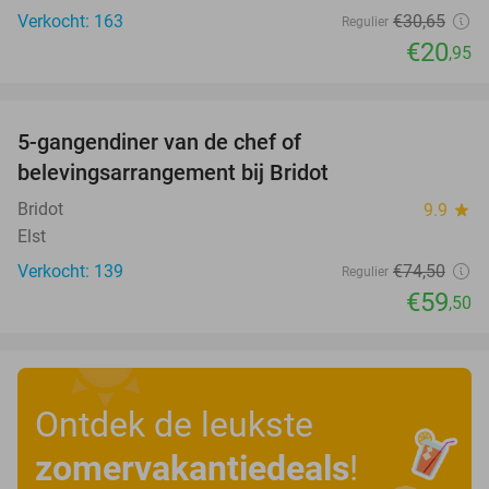
Verkocht: 163
€30
,65
Regulier
€20
,95
favorite_border
5-gangendiner van de chef of
20%
belevingsarrangement bij Bridot
Bridot
9.9
star
Elst
Verkocht: 139
€74
,50
Regulier
€59
,50
Ontdek de leukste
zomervakantiedeals
!