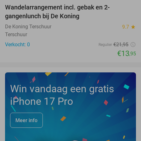
Wandelarrangement incl. gebak en 2-
36%
NEW
gangenlunch bij De Koning
TODAY
De Koning Terschuur
9.7
star
Terschuur
Verkocht: 0
€21
,95
Regulier
€13
,95
Win vandaag een gratis
iPhone 17 Pro
Meer info