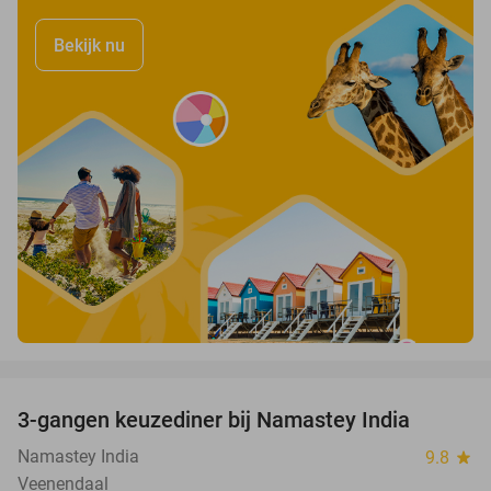
Bekijk nu
favorite_border
3-gangen keuzediner bij Namastey India
27%
Namastey India
9.8
star
Veenendaal