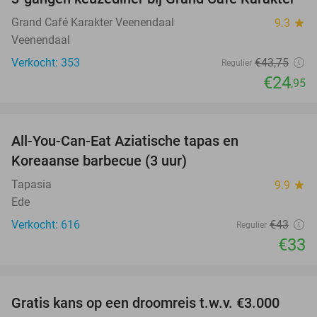
43%
Grand Café Karakter Veenendaal
9.3
star
Veenendaal
Verkocht: 353
€43
,75
Regulier
€24
,95
favorite_border
All-You-Can-Eat Aziatische tapas en
23%
Koreaanse barbecue (3 uur)
Tapasia
9.9
star
Ede
Verkocht: 616
€43
Regulier
€33
favorite_border
Gratis kans op een droomreis t.w.v. €3.000