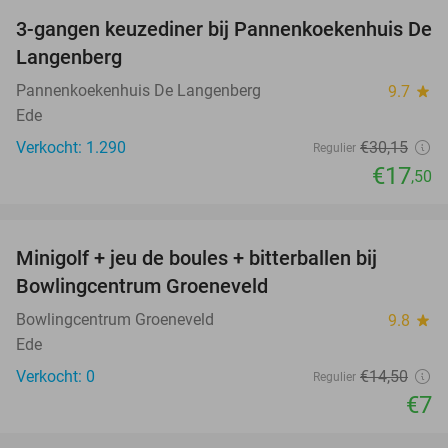
3-gangen keuzediner bij Pannenkoekenhuis De
42%
Langenberg
Pannenkoekenhuis De Langenberg
9.7
star
Ede
Verkocht: 1.290
€30
,15
Regulier
€17
,50
favorite_border
Minigolf + jeu de boules + bitterballen bij
52%
NEW
Bowlingcentrum Groeneveld
TODAY
Bowlingcentrum Groeneveld
9.8
star
Ede
Verkocht: 0
€14
,50
Regulier
€7