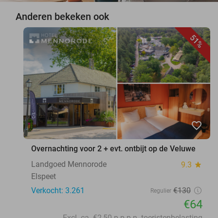
Anderen bekeken ook
51%
favorite_border
Overnachting voor 2 + evt. ontbijt op de Veluwe
Landgoed Mennorode
9.3
star
Elspeet
Verkocht: 3.261
€130
Regulier
€64
Excl. ca. €2,50 p.p.p.n. toeristenbelasting