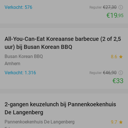
Verkocht: 576
€27
,30
Regulier
€19
,95
favorite_border
All-You-Can-Eat Koreaanse barbecue (2 of 2,5
30%
uur) bij Busan Korean BBQ
Busan Korean BBQ
8.6
star
Arnhem
Verkocht: 1.316
€46
,90
Regulier
€33
favorite_border
2-gangen keuzelunch bij Pannenkoekenhuis
44%
De Langenberg
Pannenkoekenhuis De Langenberg
9.7
star