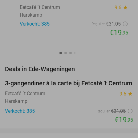
Eetcafé ´t Centrum
9.6
star
Harskamp
Verkocht: 385
€31
,05
Regulier
€19
,95
favorite_border
Deals in Ede-Wageningen
3-gangendiner à la carte bij Eetcafé 't Centrum
36%
Eetcafé ´t Centrum
9.6
star
Harskamp
Verkocht: 385
€31
,05
Regulier
€19
,95
favorite_border