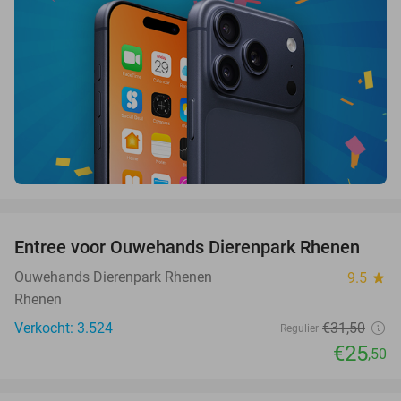
favorite_border
Entree voor Ouwehands Dierenpark Rhenen
19%
Ouwehands Dierenpark Rhenen
9.5
star
Rhenen
Verkocht: 3.524
€31
,50
Regulier
€25
,50
favorite_border