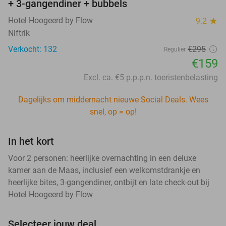
+ 3-gangendiner + bubbels
Hotel Hoogeerd by Flow
9.2
star
Niftrik
Verkocht: 132
€295
Regulier
€159
Excl. ca. €5 p.p.p.n. toeristenbelasting
Dagelijks om middernacht nieuwe Social Deals. Wees
snel, op = op!
In het kort
Voor 2 personen: heerlijke overnachting in een deluxe
kamer aan de Maas, inclusief een welkomstdrankje en
heerlijke bites, 3-gangendiner, ontbijt en late check-out bij
Hotel Hoogeerd by Flow
Selecteer jouw deal