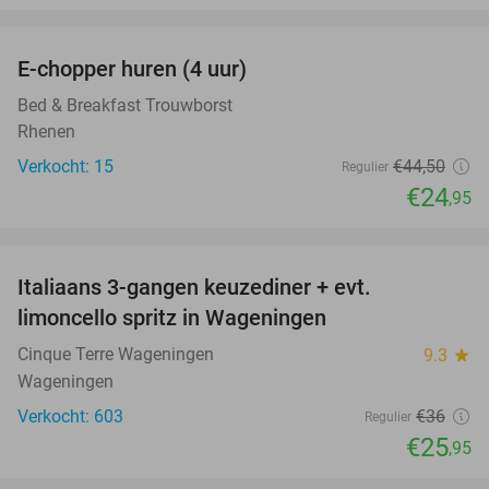
favorite_border
E-chopper huren (4 uur)
44%
Bed & Breakfast Trouwborst
Rhenen
Verkocht: 15
€44
,50
Regulier
€24
,95
favorite_border
Italiaans 3-gangen keuzediner + evt.
28%
limoncello spritz in Wageningen
Cinque Terre Wageningen
9.3
star
Wageningen
Verkocht: 603
€36
Regulier
€25
,95
favorite_border