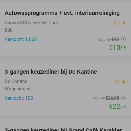
Autowasprogramma + evt. interieurreiniging
9%
Carwash&Co Ede by Claro
9.7
star
Ede
Verkocht: 1.066
€12
Regulier
€10
,95
favorite_border
3-gangen keuzediner bij De Kantine
39%
De Kantine
9.4
star
Wageningen
Verkocht: 108
€36
,95
Regulier
€22
,50
favorite_border
3-gangen keuzediner bij Grand Café Karakter