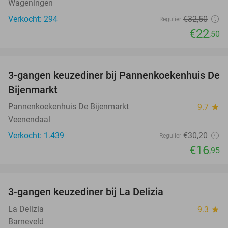
Wageningen
Verkocht: 294
€32
,50
Regulier
€22
,50
favorite_border
3-gangen keuzediner bij Pannenkoekenhuis De
44%
Bijenmarkt
Pannenkoekenhuis De Bijenmarkt
9.7
star
Veenendaal
Verkocht: 1.439
€30
,20
Regulier
€16
,95
favorite_border
3-gangen keuzediner bij La Delizia
32%
La Delizia
9.3
star
Barneveld