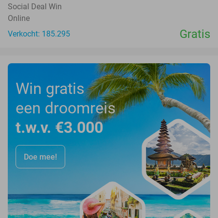
Social Deal Win
Online
Gratis
Verkocht: 185.295
Win gratis
een droomreis
t.w.v. €3.000
Doe mee!