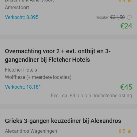
9.4
Amersfoort
Verkocht: 8.895
€31
,50
Regulier
€24
favorite_border
Overnachting voor 2 + evt. ontbijt en 3-
gangendiner bij Fletcher Hotels
Fletcher Hotels
Wolfheze (+ meerdere locaties)
€45
Verkocht: 18.181
Excl. ca. €3 p.p.p.n. toeristenbelasting
favorite_border
Grieks 3-gangen keuzediner bij Alexandros
31%
Alexandros Wageningen
8.5
star