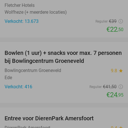
Fletcher Hotels
Wolfheze (+ meerdere locaties)
Verkocht: 13.673
€39
Regulier
€22
,50
favorite_border
Bowlen (1 uur) + snacks voor max. 7 personen
40%
bij Bowlingcentrum Groeneveld
Bowlingcentrum Groeneveld
9.8
star
Ede
Verkocht: 416
€41
,50
Regulier
€24
,95
favorite_border
Entree voor DierenPark Amersfoort
24%
DierenPark Amersfoort
star