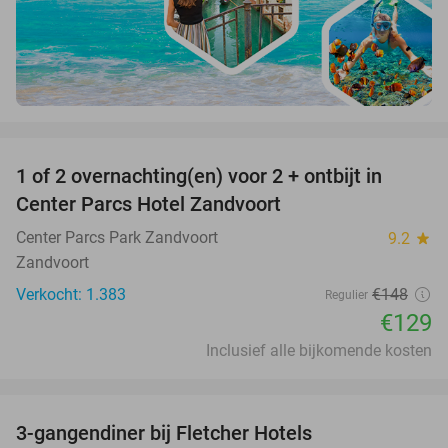
favorite_border
1 of 2 overnachting(en) voor 2 + ontbijt in
13%
Center Parcs Hotel Zandvoort
Center Parcs Park Zandvoort
9.2
star
Zandvoort
Verkocht: 1.383
€148
Regulier
€129
Inclusief alle bijkomende kosten
favorite_border
3-gangendiner bij Fletcher Hotels
42%