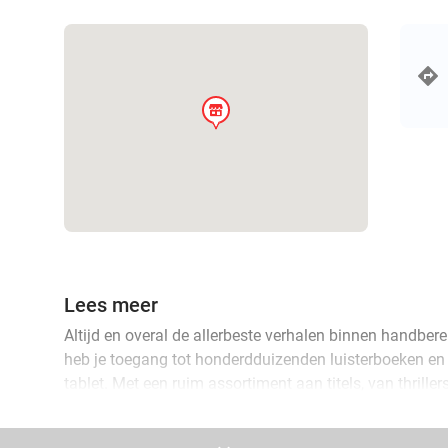
store
Lees meer
Altijd en overal de allerbeste verhalen binnen handber
heb je toegang tot honderdduizenden luisterboeken en 
tablet. Met een ruim assortiment aan titels, van thrillers
kinderboeken, is er voor ieder wat wils.