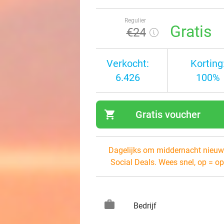
Regulier
Gratis
€24
Verkocht:
Korting
6.426
100%
shopping_cart
Gratis voucher
navi
Dagelijks om middernacht nieuw
Social Deals. Wees snel, op = op
work
keybo
Bedrijf