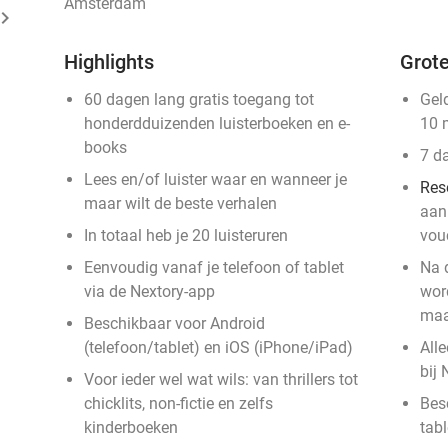
Amsterdam
ard_arrow_right
Highlights
Grote
60 dagen lang gratis toegang tot
Gel
honderdduizenden luisterboeken en e-
10 
books
7 d
Lees en/of luister waar en wanneer je
Res
maar wilt de beste verhalen
aan
In totaal heb je 20 luisteruren
vou
Eenvoudig vanaf je telefoon of tablet
Na 
via de Nextory-app
wor
maa
Beschikbaar voor Android
(telefoon/tablet) en iOS (iPhone/iPad)
Alle
bij 
Voor ieder wel wat wils: van thrillers tot
chicklits, non-fictie en zelfs
Bes
kinderboeken
tab