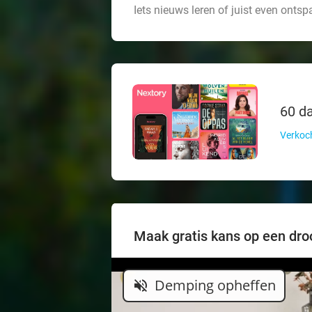
Iets nieuws leren of juist even ontsp
60 da
Verkoch
Maak gratis kans op een droo
Demping opheffen
volume_off