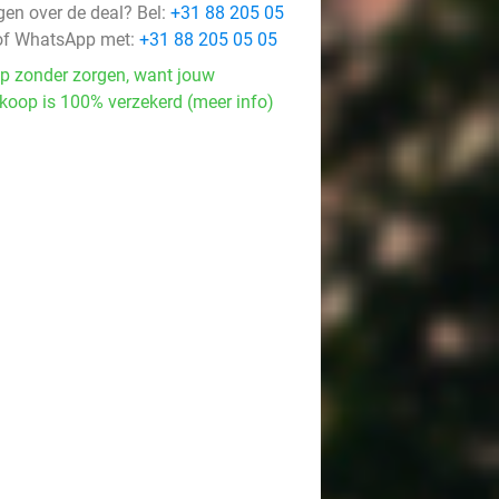
gen over de deal? Bel:
+31 88 205 05
f WhatsApp met:
+31 88 205 05 05
p zonder zorgen, want jouw
koop is 100% verzekerd (meer info)