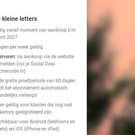
 kleine letters
dig vanaf moment van aankoop t/m
mrt 2027
agen per week geldig
erveren:
na aankoop via de website
melden (vul je Social Deal-
chercode in)
de gratis proefperiode van 60 dagen
dt het abonnement automatisch
ndelijks verlengd
en geldig voor klanten die nog niet
Nextory geregistreerd zijn
chikbaar voor Android (telefoons en
lets) en iOS (iPhone en iPad)