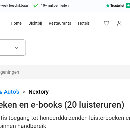
 week beschikbaar
10+ miljoen leden
Home
Dichtbij
Restaurants
Hotels
keyboard_arrow_down
& Auto's
>
Nextory
eken en e-books (20 luisteruren)
atis toegang tot honderdduizenden luisterboeken en
 binnen handbereik