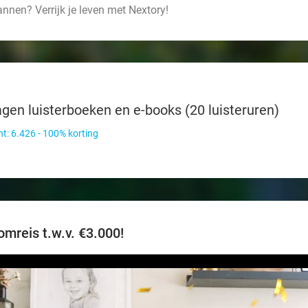
annen? Verrijk je leven met Nextory!
gen luisterboeken en e-books (20 luisteruren)
t: 6.426 - 100% korting
mreis t.w.v. €3.000!