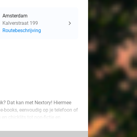
Amsterdam
Kalverstraat 199
Routebeschrijving
eik? Dat kan met Nextory! Hiermee
e-books, eenvoudig op je telefoon of
 en chicklits tot non-fictie en