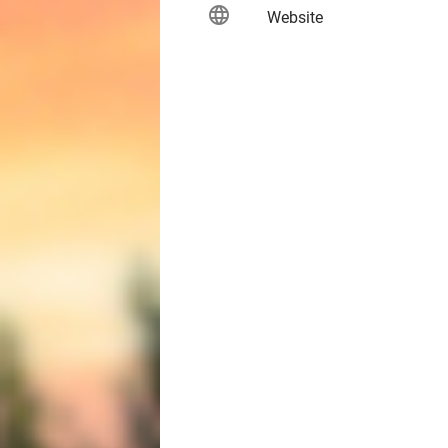
language
keybo
Website