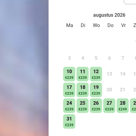
augustus 2026
Ma
Di
Wo
Do
Vr
3
4
5
6
7
10
11
12
13
14
1
€239
€239
€239
17
18
19
20
21
2
€239
€239
€239
24
25
26
27
28
2
€239
€239
€239
€239
€249
€2
31
€239