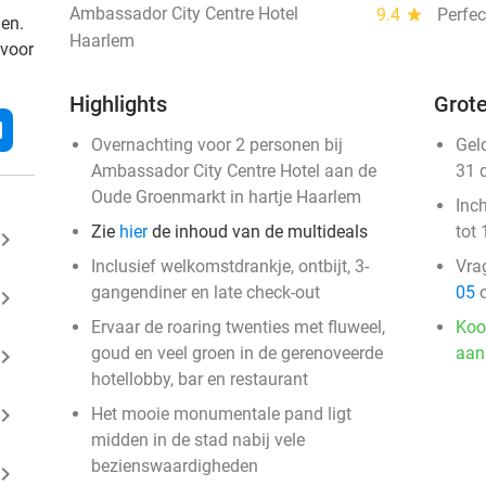
Ambassador City Centre Hotel
9.4
star
Perfec
den.
Haarlem
 voor
Highlights
Grote
l
Overnachting voor 2 personen bij
Gel
Ambassador City Centre Hotel aan de
31 
Oude Groenmarkt in hartje Haarlem
Inc
Zie
hier
de inhoud van de multideals
tot 
ard_arrow_right
Inclusief welkomstdrankje, ontbijt, 3-
Vra
gangendiner en late check-out
05
o
ard_arrow_right
Ervaar de roaring twenties met fluweel,
Koo
goud en veel groen in de gerenoveerde
aan
ard_arrow_right
hotellobby, bar en restaurant
ard_arrow_right
Het mooie monumentale pand ligt
midden in de stad nabij vele
bezienswaardigheden
ard_arrow_right