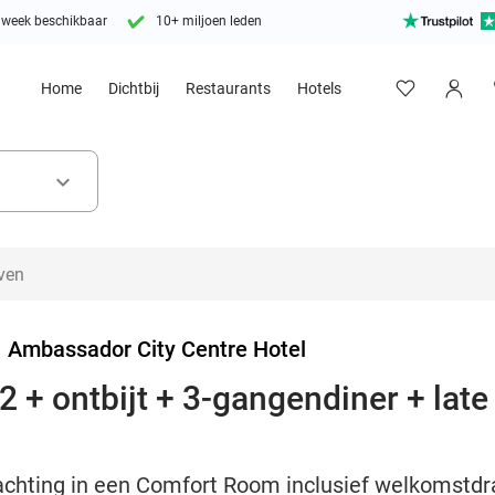
 week beschikbaar
10+ miljoen leden
Home
Dichtbij
Restaurants
Hotels
keyboard_arrow_down
>
Ambassador City Centre Hotel
 + ontbijt + 3-gangendiner + late
achting in een Comfort Room inclusief welkomstdra