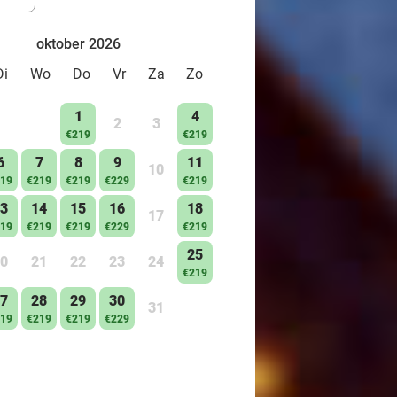
oktober 2026
Di
Wo
Do
Vr
Za
Zo
1
4
2
3
€219
€219
6
7
8
9
11
10
19
€219
€219
€229
€219
3
14
15
16
18
17
19
€219
€219
€229
€219
25
0
21
22
23
24
€219
7
28
29
30
31
19
€219
€219
€229