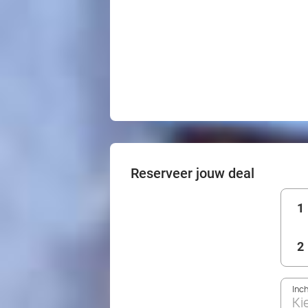
Reserveer jouw deal
1
2
Inc
Ki