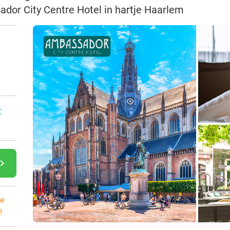
ador City Centre Hotel in hartje Haarlem
:
gate_next
e
!