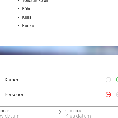
Toiletartikelen
Föhn
Kluis
Bureau
remove_circle_outline
add_ci
Kamer
remove_circle_outline
add_ci
Personen
hecken
Uitchecken
es datum
Kies datum