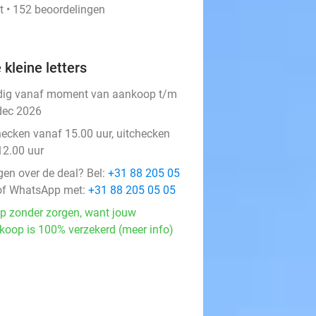
t • 152 beoordelingen
 kleine letters
dig vanaf moment van aankoop t/m
dec 2026
hecken vanaf 15.00 uur, uitchecken
12.00 uur
gen over de deal? Bel:
+31 88 205 05
f WhatsApp met:
+31 88 205 05 05
p zonder zorgen, want jouw
koop is 100% verzekerd (meer info)