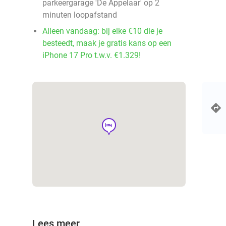
parkeergarage 'De Appelaar' op 2
minuten loopafstand
Alleen vandaag: bij elke €10 die je
besteedt, maak je gratis kans op een
iPhone 17 Pro t.w.v. €1.329!
hotel
Lees meer