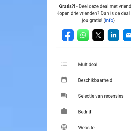
Gratis?!
- Deel deze deal met vrien
Kopen drie vrienden? Dan is de deal
jou gratis! (
info
)
whatsapp
linkedin
fb
mai
list
keybo
Multideal
date_range
keybo
Beschikbaarheid
chat
keybo
Selectie van recensies
work
keybo
Bedrijf
language
keybo
Website