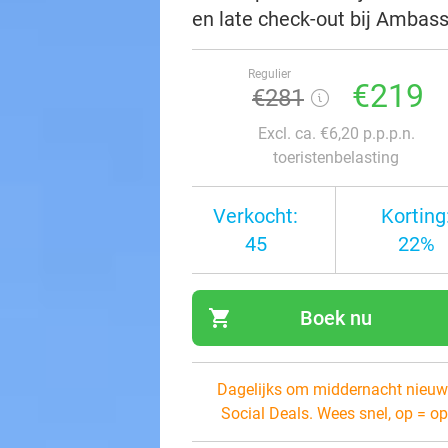
en late check-out bij Ambass
Regulier
€219
€281
Excl. ca. €6,20 p.p.p.n.
toeristenbelasting
Verkocht:
Korting
45
22%
shopping_cart
Boek nu
navi
Dagelijks om middernacht nieuw
Social Deals. Wees snel, op = op