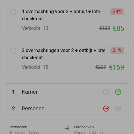
1 overnachting voor 2 + ontbijt + late
38%
check-out
€85
Verkocht: 10
€138
2 overnachtingen voor 2 + ontbijt + late
31%
check-out
€159
Verkocht: 15
€229
remove_circle_outline
add_circle_outline
1
Kamer
remove_circle_outline
add_circle_outline
2
Personen
Inchecken
Uitchecken
Kies datum
Kies datum