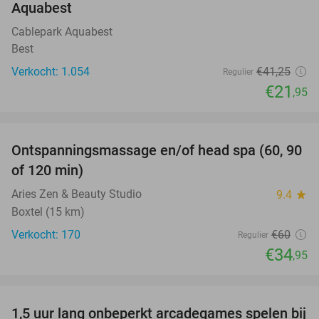
Aquabest
Cablepark Aquabest
Best
Verkocht: 1.054
€41
,25
Regulier
€21
,95
favorite_border
Ontspanningsmassage en/of head spa (60, 90
42%
of 120 min)
Aries Zen & Beauty Studio
9.4
star
Boxtel (15 km)
Verkocht: 170
€60
Regulier
€34
,95
favorite_border
1,5 uur lang onbeperkt arcadegames spelen bij
46%