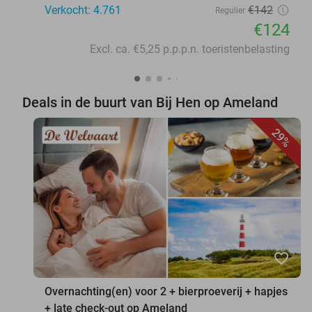
Verkocht: 4.761
€142
Regulier
€124
Excl. ca. €5,25 p.p.p.n. toeristenbelasting
Deals in de buurt van Bij Hen op Ameland
29%
favorite_border
Overnachting(en) voor 2 + bierproeverij + hapjes
+ late check-out op Ameland