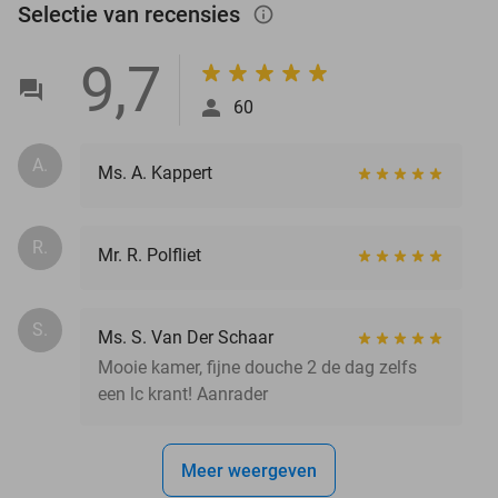
Selectie van recensies
info_outlined
9,7
60
A.
Ms. A. Kappert
R.
Mr. R. Polfliet
S.
Ms. S. Van Der Schaar
Mooie kamer, fijne douche 2 de dag zelfs
een lc krant! Aanrader
Meer weergeven