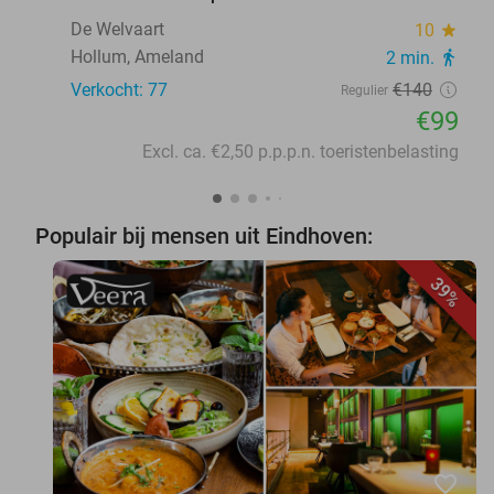
De Welvaart
10
star
Hollum, Ameland
2 min.
directions_walk
Verkocht: 77
€140
Regulier
€99
Excl. ca. €2,50 p.p.p.n. toeristenbelasting
Populair bij mensen uit Eindhoven:
39%
favorite_border