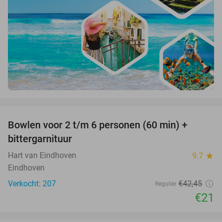
favorite_border
Bowlen voor 2 t/m 6 personen (60 min) +
51%
bittergarnituur
Hart van Eindhoven
9.7
star
Eindhoven
Verkocht: 207
€42
,45
Regulier
€21
favorite_border