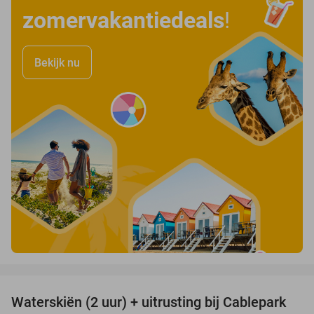
zomervakantiedeals
!
Bekijk nu
favorite_border
Waterskiën (2 uur) + uitrusting bij Cablepark
47%