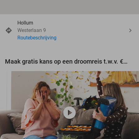
Hollum
Westerlaan 9
Routebeschrijving
Maak gratis kans op een droomreis t.w.v. €3.000!
play_circle