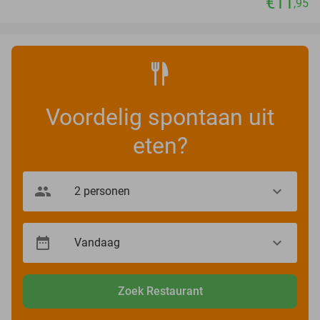
€11
,95
Voordelig spontaan uit
eten?
Zoek Restaurant