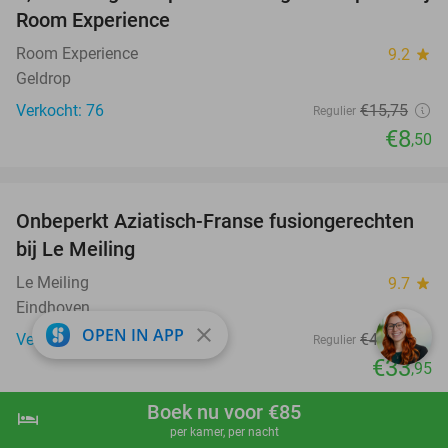
Room Experience
Room Experience
9.2
star
Geldrop
Verkocht: 76
€15
,75
Regulier
€8
,50
favorite_border
Onbeperkt Aziatisch-Franse fusiongerechten
19%
bij Le Meiling
Le Meiling
9.7
star
Eindhoven
close
OPEN IN APP
Verkocht: 1.109
€41
,80
Regulier
€33
,95
favorite_border
Boek nu voor €85
hotel
shopping_cart
Boek nu
navigate_next
per kamer, per nacht