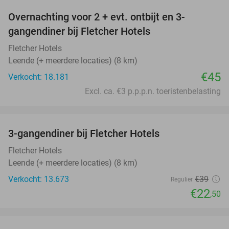
Overnachting voor 2 + evt. ontbijt en 3-
gangendiner bij Fletcher Hotels
Fletcher Hotels
Leende (+ meerdere locaties) (8 km)
€45
Verkocht: 18.181
Excl. ca. €3 p.p.p.n. toeristenbelasting
favorite_border
3-gangendiner bij Fletcher Hotels
42%
Fletcher Hotels
Leende (+ meerdere locaties) (8 km)
Verkocht: 13.673
€39
Regulier
€22
,50
favorite_border