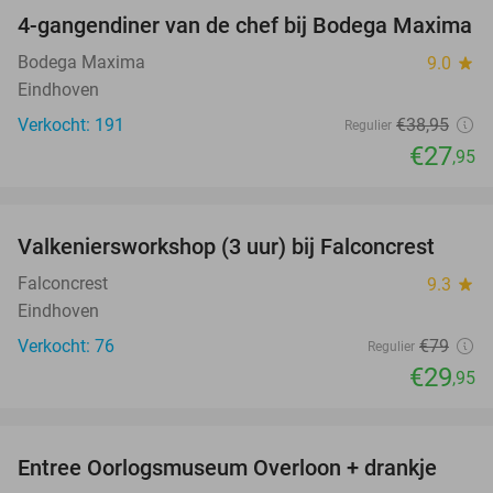
4-gangendiner van de chef bij Bodega Maxima
28%
Bodega Maxima
9.0
star
Eindhoven
Verkocht: 191
€38
,95
Regulier
€27
,95
favorite_border
Valkeniersworkshop (3 uur) bij Falconcrest
62%
Falconcrest
9.3
star
Eindhoven
Verkocht: 76
€79
Regulier
€29
,95
favorite_border
Entree Oorlogsmuseum Overloon + drankje
15%