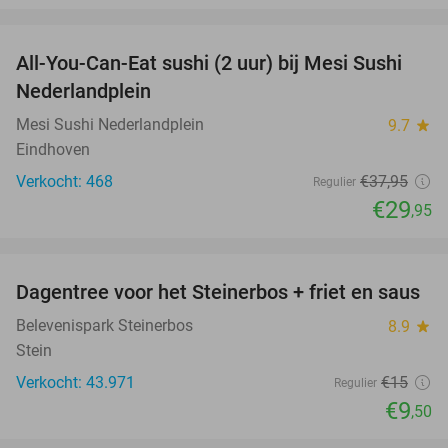
favorite_border
All-You-Can-Eat sushi (2 uur) bij Mesi Sushi
21%
Nederlandplein
Mesi Sushi Nederlandplein
9.7
star
Eindhoven
Verkocht: 468
€37
,95
Regulier
€29
,95
favorite_border
Dagentree voor het Steinerbos + friet en saus
37%
Belevenispark Steinerbos
8.9
star
Stein
Verkocht: 43.971
€15
Regulier
€9
,50
favorite_border