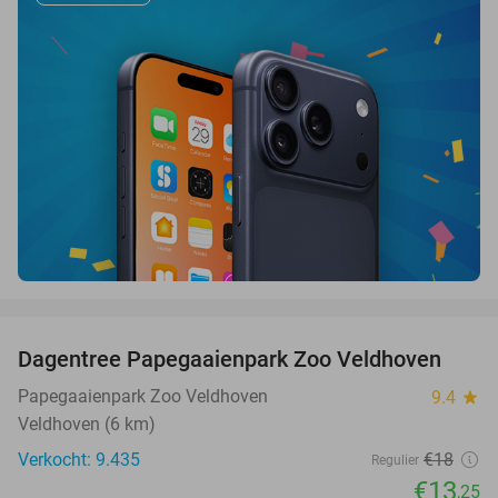
favorite_border
Dagentree Papegaaienpark Zoo Veldhoven
26%
Papegaaienpark Zoo Veldhoven
9.4
star
Veldhoven (6 km)
Verkocht: 9.435
€18
Regulier
€13
,25