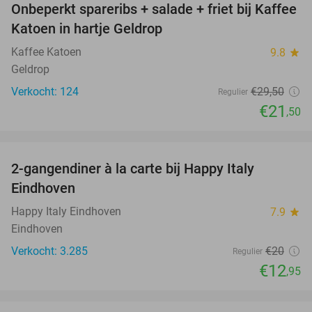
Onbeperkt spareribs + salade + friet bij Kaffee
27%
Katoen in hartje Geldrop
Kaffee Katoen
9.8
star
Geldrop
Verkocht: 124
€29
,50
Regulier
€21
,50
favorite_border
2-gangendiner à la carte bij Happy Italy
35%
Eindhoven
Happy Italy Eindhoven
7.9
star
Eindhoven
Verkocht: 3.285
€20
Regulier
€12
,95
favorite_border