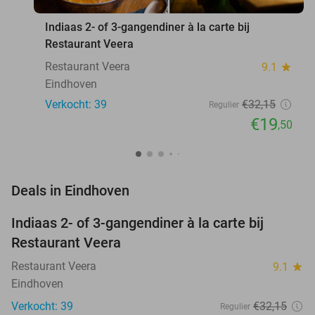
Indiaas 2- of 3-gangendiner à la carte bij
Restaurant Veera
Restaurant Veera
9.1
star
Eindhoven
Verkocht: 39
€32
,15
Regulier
€19
,50
favorite_border
Deals in Eindhoven
Indiaas 2- of 3-gangendiner à la carte bij
39%
Restaurant Veera
Restaurant Veera
9.1
star
Eindhoven
Verkocht: 39
€32
,15
Regulier