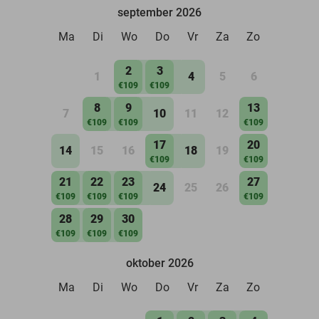
september 2026
Ma
Di
Wo
Do
Vr
Za
Zo
2
3
1
4
5
6
€109
€109
8
9
13
7
10
11
12
€109
€109
€109
17
20
14
15
16
18
19
€109
€109
21
22
23
27
24
25
26
€109
€109
€109
€109
28
29
30
€109
€109
€109
oktober 2026
Ma
Di
Wo
Do
Vr
Za
Zo