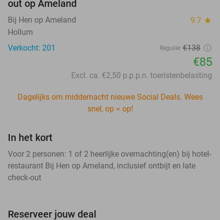
out op Ameland
Bij Hen op Ameland
9.7
star
Hollum
Verkocht: 201
€138
Regulier
€85
Excl. ca. €2,50 p.p.p.n. toeristenbelasting
Dagelijks om middernacht nieuwe Social Deals. Wees
snel, op = op!
In het kort
Voor 2 personen: 1 of 2 heerlijke overnachting(en) bij hotel-
restaurant Bij Hen op Ameland, inclusief ontbijt en late
check-out
Reserveer jouw deal