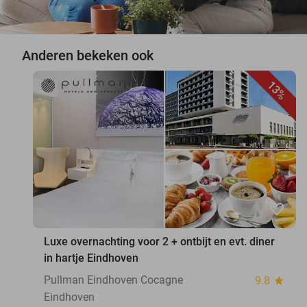
Anderen bekeken ook
13%
favorite_border
Luxe overnachting voor 2 + ontbijt en evt. diner
in hartje Eindhoven
Pullman Eindhoven Cocagne
9.8
star
Eindhoven