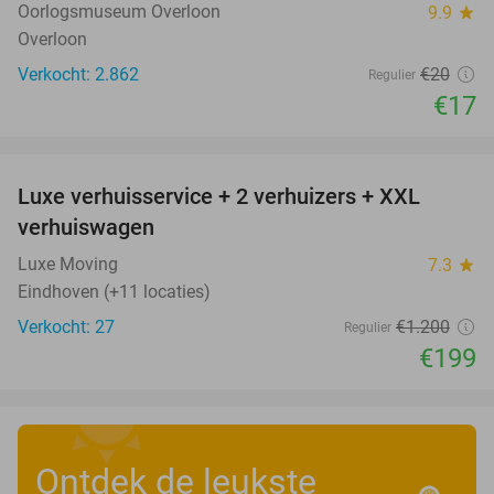
Oorlogsmuseum Overloon
9.9
star
Overloon
Verkocht: 2.862
€20
Regulier
€17
favorite_border
Luxe verhuisservice + 2 verhuizers + XXL
83%
verhuiswagen
Luxe Moving
7.3
star
Eindhoven (+11 locaties)
Verkocht: 27
€1.200
Regulier
€199
Ontdek de leukste