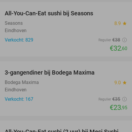
All-You-Can-Eat sushi bij Seasons
14%
Seasons
8.9
star
Eindhoven
Verkocht: 829
€38
Regulier
€32
,60
favorite_border
3-gangendiner bij Bodega Maxima
32%
Bodega Maxima
9.0
star
Eindhoven
Verkocht: 167
€35
Regulier
€23
,95
favorite_border
All-You-Can-Eat sushi (2 uur) bij Mesi Sushi