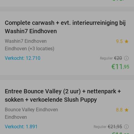
favorite_border
Complete carwash + evt. interieurreiniging bij
40%
Washin7 Eindhoven
Washin7 Eindhoven
9.5
star
Eindhoven (+3 locaties)
Verkocht: 12.710
€20
Regulier
€11
,95
favorite_border
Entree Bounce Valley (2 uur) + nettenpark +
46%
sokken + verkoelende Slush Puppy
Bounce Valley Eindhoven
8.8
star
Eindhoven
Verkocht: 1.891
€21
,95
Regulier