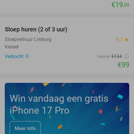
€19
,50
favorite_border
Sloep huren (2 of 3 uur)
26%
NEW
TODAY
Sloepverhuur Limburg
9.7
star
Kessel
Verkocht: 0
€134
Regulier
€99
Win vandaag een gratis
iPhone 17 Pro
Meer info