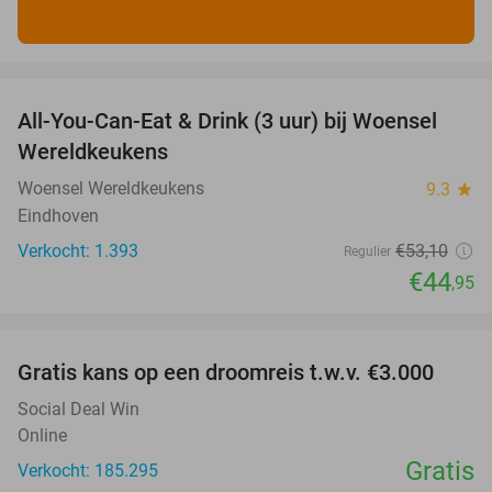
favorite_border
All-You-Can-Eat & Drink (3 uur) bij Woensel
15%
Wereldkeukens
Woensel Wereldkeukens
9.3
star
Eindhoven
Verkocht: 1.393
€53
,10
Regulier
€44
,95
favorite_border
Gratis kans op een droomreis t.w.v. €3.000
Social Deal Win
Online
Gratis
Verkocht: 185.295