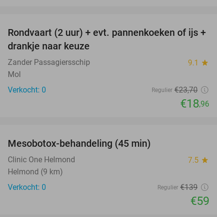
favorite_border
Rondvaart (2 uur) + evt. pannenkoeken of ijs +
20%
NEW
drankje naar keuze
TODAY
Zander Passagiersschip
9.1
star
Mol
Verkocht: 0
€23
,70
Regulier
€18
,96
favorite_border
Mesobotox-behandeling (45 min)
58%
NEW
TODAY
Clinic One Helmond
7.5
star
Helmond (9 km)
Verkocht: 0
€139
Regulier
€59