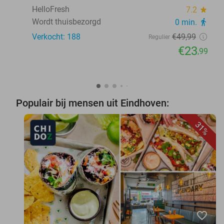
HelloFresh
7.2
star
Wordt thuisbezorgd
0 min.
directions_walk
Verkocht: 188
€49
,99
Regulier
€23
,99
Populair bij mensen uit Eindhoven:
31%
favorite_border