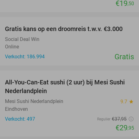
€19
,50
favorite_border
Gratis kans op een droomreis t.w.v. €3.000
Social Deal Win
Online
Gratis
Verkocht: 186.994
favorite_border
All-You-Can-Eat sushi (2 uur) bij Mesi Sushi
21%
Nederlandplein
Mesi Sushi Nederlandplein
9.7
star
Eindhoven
Verkocht: 497
€37
,95
Regulier
€29
,95
favorite_border