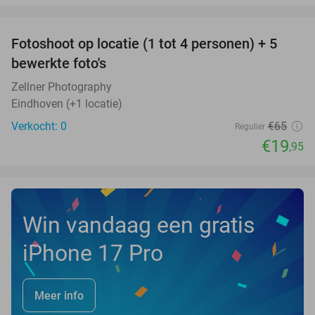
favorite_border
Fotoshoot op locatie (1 tot 4 personen) + 5
69%
NEW
bewerkte foto's
TODAY
Zellner Photography
Eindhoven (+1 locatie)
Verkocht: 0
€65
Regulier
€19
,95
Win vandaag een gratis
iPhone 17 Pro
Meer info