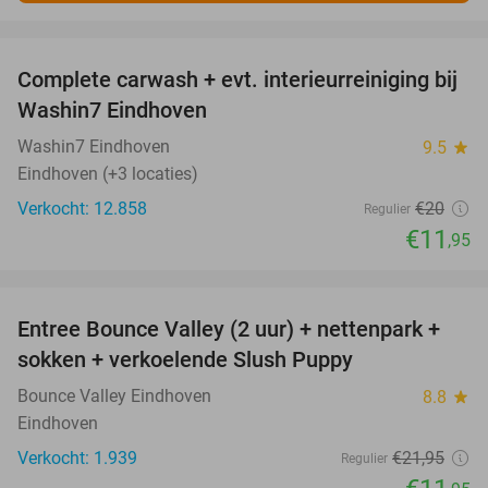
favorite_border
Complete carwash + evt. interieurreiniging bij
40%
Washin7 Eindhoven
Washin7 Eindhoven
9.5
star
Eindhoven (+3 locaties)
Verkocht: 12.858
€20
Regulier
€11
,95
favorite_border
Entree Bounce Valley (2 uur) + nettenpark +
46%
sokken + verkoelende Slush Puppy
Bounce Valley Eindhoven
8.8
star
Eindhoven
Verkocht: 1.939
€21
,95
Regulier