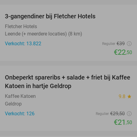
favorite_border
3-gangendiner bij Fletcher Hotels
42%
Fletcher Hotels
Leende (+ meerdere locaties) (8 km)
Verkocht: 13.822
€39
Regulier
€22
,50
favorite_border
Onbeperkt spareribs + salade + friet bij Kaffee
27%
Katoen in hartje Geldrop
Kaffee Katoen
9.8
star
Geldrop
Verkocht: 126
€29
,50
Regulier
€21
,50