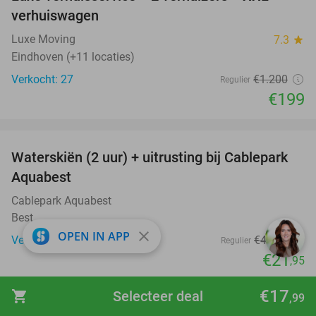
83%
verhuiswagen
Luxe Moving
7.3
star
Eindhoven (+11 locaties)
Verkocht: 27
€1.200
Regulier
€199
favorite_border
Waterskiën (2 uur) + uitrusting bij Cablepark
47%
Aquabest
Cablepark Aquabest
Best
close
OPEN IN APP
Verkocht: 1.063
€41
,25
Regulier
€21
,95
favorite_border
€17
shopping_cart
Selecteer deal
,99