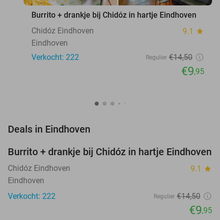
Burrito + drankje bij Chidóz in hartje Eindhoven
Chidóz Eindhoven
9.1
star
Eindhoven
Verkocht: 222
€14
,50
Regulier
€9
,95
favorite_border
Deals in Eindhoven
Burrito + drankje bij Chidóz in hartje Eindhoven
31%
Chidóz Eindhoven
9.1
star
Eindhoven
Verkocht: 222
€14
,50
Regulier
€9
,95