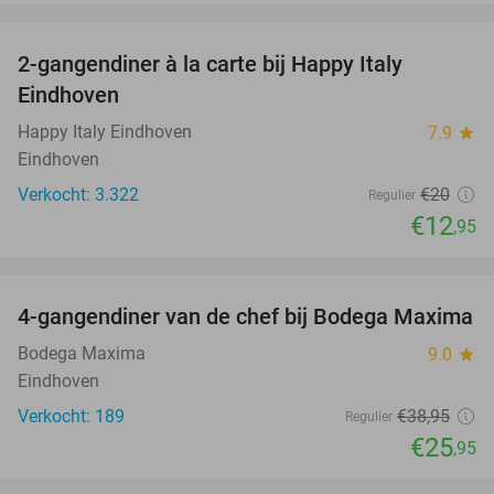
favorite_border
2-gangendiner à la carte bij Happy Italy
35%
Eindhoven
Happy Italy Eindhoven
7.9
star
Eindhoven
Verkocht: 3.322
€20
Regulier
€12
,95
favorite_border
4-gangendiner van de chef bij Bodega Maxima
33%
Bodega Maxima
9.0
star
Eindhoven
Verkocht: 189
€38
,95
Regulier
€25
,95
favorite_border