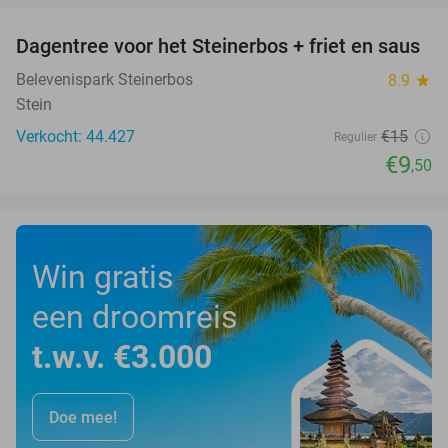
Dagentree voor het Steinerbos + friet en saus
37%
Belevenispark Steinerbos
8.9
star
Stein
Verkocht: 44.427
€15
Regulier
€9
,50
Win gratis
een droomreis
t.w.v. €3.000
Doe mee!