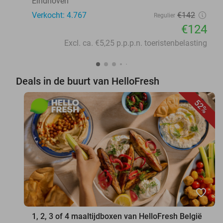
Eindhoven
Verkocht: 4.767
€142
Regulier
€124
Excl. ca. €5,25 p.p.p.n. toeristenbelasting
Deals in de buurt van HelloFresh
52%
favorite_border
1, 2, 3 of 4 maaltijdboxen van HelloFresh België