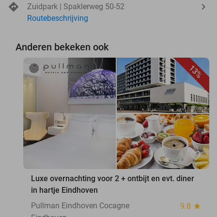
Zuidpark | Spaklerweg 50-52
Routebeschrijving
Anderen bekeken ook
13%
favorite_border
Luxe overnachting voor 2 + ontbijt en evt. diner
in hartje Eindhoven
Pullman Eindhoven Cocagne
9.8
star