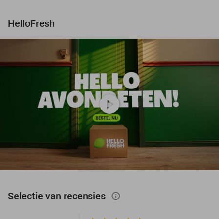
HelloFresh
play_circle
Selectie van recensies
info_outlined