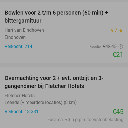
Bowlen voor 2 t/m 6 personen (60 min) +
51%
bittergarnituur
Hart van Eindhoven
9.7
star
Eindhoven
Verkocht: 214
€42
,45
Regulier
€21
favorite_border
Overnachting voor 2 + evt. ontbijt en 3-
gangendiner bij Fletcher Hotels
Fletcher Hotels
Leende (+ meerdere locaties) (8 km)
€45
Verkocht: 18.331
Excl. ca. €3 p.p.p.n. toeristenbelasting