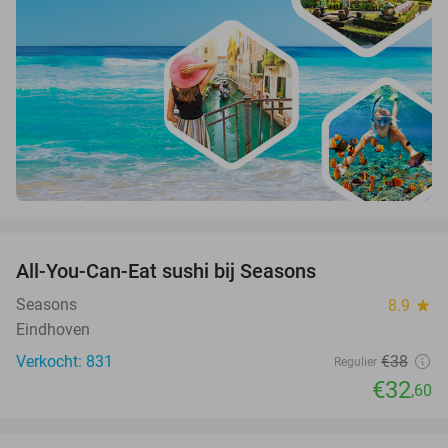
favorite_border
All-You-Can-Eat sushi bij Seasons
14%
Seasons
8.9
star
Eindhoven
Verkocht: 831
€38
Regulier
€32
,60
favorite_border