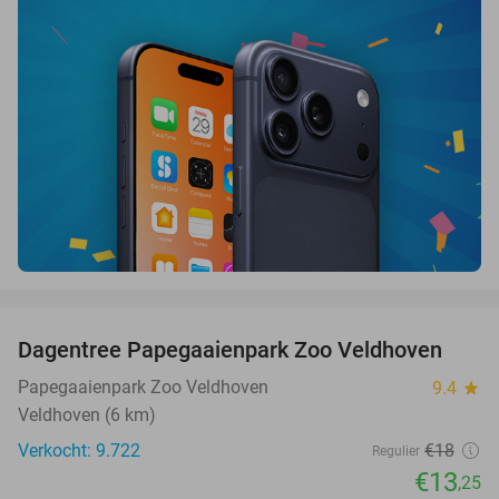
favorite_border
Dagentree Papegaaienpark Zoo Veldhoven
26%
Papegaaienpark Zoo Veldhoven
9.4
star
Veldhoven (6 km)
Verkocht: 9.722
€18
Regulier
€13
,25