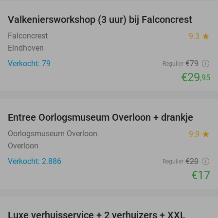
Valkeniersworkshop (3 uur) bij Falconcrest
62%
Falconcrest
9.3
star
Eindhoven
Verkocht: 79
€79
Regulier
€29
,95
favorite_border
Entree Oorlogsmuseum Overloon + drankje
15%
Oorlogsmuseum Overloon
9.9
star
Overloon
Verkocht: 2.886
€20
Regulier
€17
favorite_border
Luxe verhuisservice + 2 verhuizers + XXL