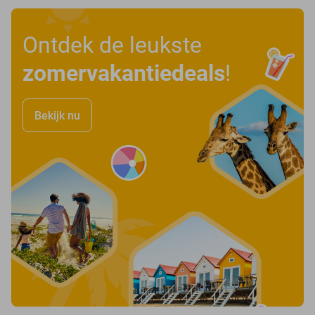
Ontdek de leukste
zomervakantiedeals
!
Bekijk nu