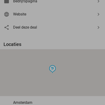
Bedrijfspagina
Website
Deel deze deal
Locaties
food
Amsterdam