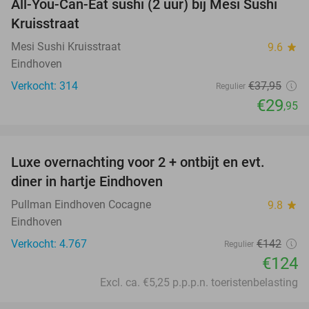
All-You-Can-Eat sushi (2 uur) bij Mesi Sushi
21%
Kruisstraat
Mesi Sushi Kruisstraat
9.6
star
Eindhoven
Verkocht: 314
€37
,95
Regulier
€29
,95
favorite_border
Luxe overnachting voor 2 + ontbijt en evt.
13%
diner in hartje Eindhoven
Pullman Eindhoven Cocagne
9.8
star
Eindhoven
Verkocht: 4.767
€142
Regulier
€124
Excl. ca. €5,25 p.p.p.n. toeristenbelasting
favorite_border