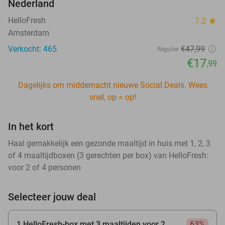
Nederland
HelloFresh
7.2
star
Amsterdam
Verkocht: 465
€47
,99
Regulier
€17
,99
Dagelijks om middernacht nieuwe Social Deals. Wees
snel, op = op!
In het kort
Haal gemakkelijk een gezonde maaltijd in huis met 1, 2, 3
of 4 maaltijdboxen (3 gerechten per box) van HelloFresh:
voor 2 of 4 personen
Selecteer jouw deal
1 HelloFresh-box met 3 maaltijden voor 2
63%