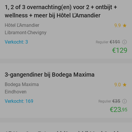
1, 2 of 3 overnachting(en) voor 2 + ontbijt +
32%
NEW
wellness + meer bij Hôtel L'Amandier
TODAY
Hôtel L'Amandier
9.9
star
Libramont-Chevigny
Verkocht: 3
€191
Regulier
€129
favorite_border
3-gangendiner bij Bodega Maxima
32%
Bodega Maxima
9.0
star
Eindhoven
Verkocht: 169
€35
Regulier
€23
,95
favorite_border