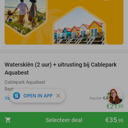
favorite_border
Waterskiën (2 uur) + uitrusting bij Cablepark
47%
Aquabest
Cablepark Aquabest
Best
close
OPEN IN APP
Verkocht: 1.054
€41
,25
Regulier
€21
,95
favorite_border
€35
shopping_cart
Selecteer deal
,95