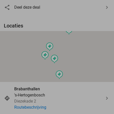
Deel deze deal
Locaties
events
events
events
events
events
Brabanthallen
's-Hertogenbosch
Diezekade 2
Routebeschrijving