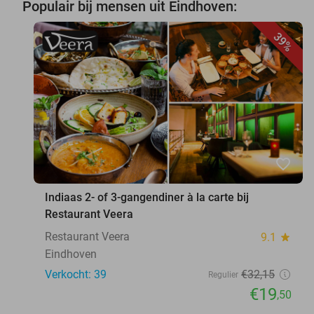
Populair bij mensen uit Eindhoven:
39%
favorite_border
Indiaas 2- of 3-gangendiner à la carte bij
Restaurant Veera
Restaurant Veera
9.1
star
Eindhoven
Verkocht: 39
€32
,15
Regulier
€19
,50