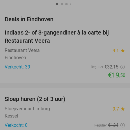
favorite_border
Deals in Eindhoven
Indiaas 2- of 3-gangendiner à la carte bij
39%
Restaurant Veera
Restaurant Veera
9.1
star
Eindhoven
Verkocht: 39
€32
,15
Regulier
€19
,50
favorite_border
Sloep huren (2 of 3 uur)
26%
NEW
TODAY
Sloepverhuur Limburg
9.7
star
Kessel
Verkocht: 0
€134
Regulier