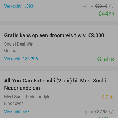
Verkocht: 1.393
€53
,10
Regulier
€44
,95
favorite_border
Gratis kans op een droomreis t.w.v. €3.000
Social Deal Win
Online
Gratis
Verkocht: 185.296
favorite_border
All-You-Can-Eat sushi (2 uur) bij Mesi Sushi
21%
Nederlandplein
Mesi Sushi Nederlandplein
9.7
star
Eindhoven
Verkocht: 468
€37
,95
Regulier