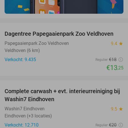
favorite_border
Dagentree Papegaaienpark Zoo Veldhoven
26%
Papegaaienpark Zoo Veldhoven
9.4
star
Veldhoven (6 km)
Verkocht: 9.435
€18
Regulier
€13
,25
favorite_border
Complete carwash + evt. interieurreiniging bij
40%
Washin7 Eindhoven
Washin7 Eindhoven
9.5
star
Eindhoven (+3 locaties)
Verkocht: 12.710
€20
Regulier