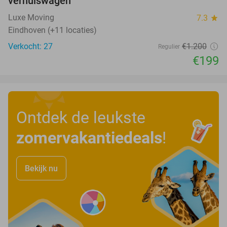
verhuiswagen
Luxe Moving
7.3
star
Eindhoven (+11 locaties)
Verkocht: 27
€1.200
Regulier
€199
Ontdek de leukste
zomervakantiedeals
!
Bekijk nu