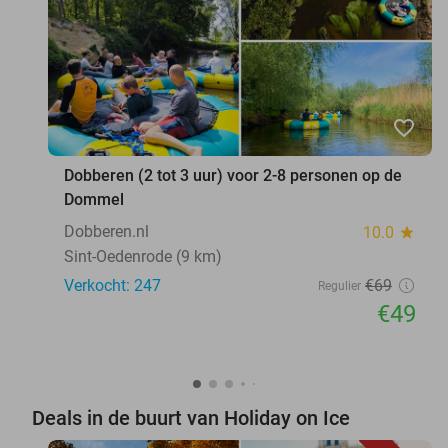
favorite_border
Dobberen (2 tot 3 uur) voor 2-8 personen op de
Dommel
Dobberen.nl
10.0
star
Sint-Oedenrode (9 km)
Verkocht: 247
€69
Regulier
€49
Deals in de buurt van Holiday on Ice