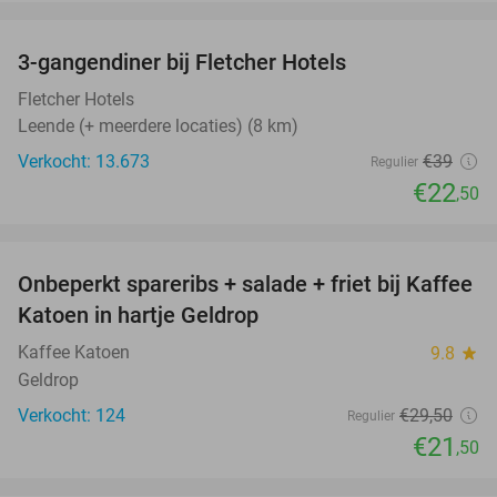
favorite_border
3-gangendiner bij Fletcher Hotels
42%
Fletcher Hotels
Leende (+ meerdere locaties) (8 km)
Verkocht: 13.673
€39
Regulier
€22
,50
favorite_border
Onbeperkt spareribs + salade + friet bij Kaffee
27%
Katoen in hartje Geldrop
Kaffee Katoen
9.8
star
Geldrop
Verkocht: 124
€29
,50
Regulier
€21
,50
favorite_border