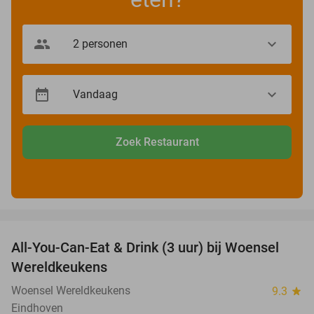
Zoek Restaurant
favorite_border
All-You-Can-Eat & Drink (3 uur) bij Woensel
15%
Wereldkeukens
Woensel Wereldkeukens
9.3
star
Eindhoven