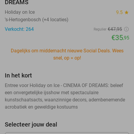
DREAMS
Holiday on Ice
9.5
star
's-Hertogenbosch (+4 locaties)
Verkocht: 264
€47
,95
Regulier
€35
,95
Dagelijks om middernacht nieuwe Social Deals. Wees
snel, op = op!
In het kort
Entree voor Holiday on Ice - CINEMA OF DREAMS: beleef
een onvergetelijke ijsshow met spectaculaire
kunstschaatsacts, waanzinnige decors, adembenemende
acrobatiek en geweldige kostuums
Selecteer jouw deal