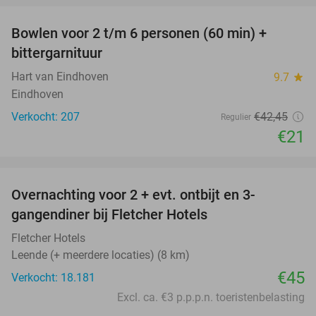
Bowlen voor 2 t/m 6 personen (60 min) +
51%
bittergarnituur
Hart van Eindhoven
9.7
star
Eindhoven
Verkocht: 207
€42
,45
Regulier
€21
favorite_border
Overnachting voor 2 + evt. ontbijt en 3-
gangendiner bij Fletcher Hotels
Fletcher Hotels
Leende (+ meerdere locaties) (8 km)
€45
Verkocht: 18.181
Excl. ca. €3 p.p.p.n. toeristenbelasting