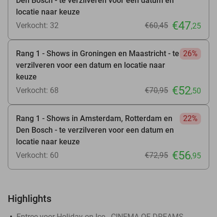
Den Bosch - te verzilveren voor een datum en
locatie naar keuze
€47
Verkocht: 32
€60
,45
,25
Rang 1 - Shows in Groningen en Maastricht - te
26%
verzilveren voor een datum en locatie naar
keuze
€52
Verkocht: 68
€70
,95
,50
Rang 1 - Shows in Amsterdam, Rotterdam en
22%
Den Bosch - te verzilveren voor een datum en
locatie naar keuze
€56
Verkocht: 60
€72
,95
,95
Highlights
Entree voor Holiday on Ice - CINEMA OF DREAMS