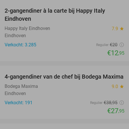
2-gangendiner à la carte bij Happy Italy
35%
Eindhoven
Happy Italy Eindhoven
7.9
star
Eindhoven
Verkocht: 3.285
€20
Regulier
€12
,95
favorite_border
4-gangendiner van de chef bij Bodega Maxima
28%
Bodega Maxima
9.0
star
Eindhoven
Verkocht: 191
€38
,95
Regulier
€27
,95
favorite_border