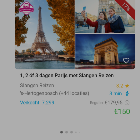
17%
favorite_border
1, 2 óf 3 dagen Parijs met Slangen Reizen
Slangen Reizen
8.2
star
's-Hertogenbosch (+44 locaties)
3 min.
directions_walk
Verkocht: 7.299
€179
,95
Regulier
€150