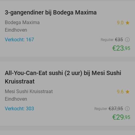
3-gangendiner bij Bodega Maxima
32%
Bodega Maxima
9.0
star
Eindhoven
Verkocht: 167
€35
Regulier
€23
,95
favorite_border
All-You-Can-Eat sushi (2 uur) bij Mesi Sushi
21%
Kruisstraat
Mesi Sushi Kruisstraat
9.6
star
Eindhoven
Verkocht: 303
€37
,95
Regulier
€29
,95