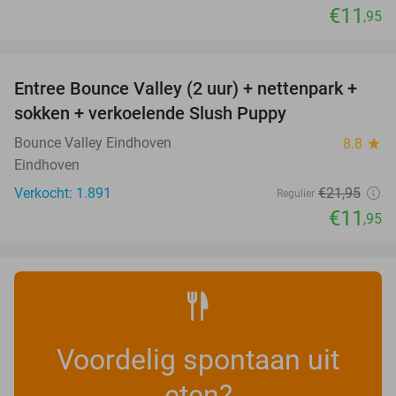
€11
,95
favorite_border
Entree Bounce Valley (2 uur) + nettenpark +
46%
sokken + verkoelende Slush Puppy
Bounce Valley Eindhoven
8.8
star
Eindhoven
Verkocht: 1.891
€21
,95
Regulier
€11
,95
Voordelig spontaan uit
eten?