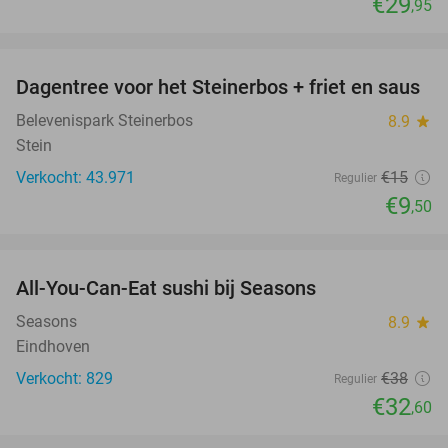
€29
,95
favorite_border
Dagentree voor het Steinerbos + friet en saus
37%
Belevenispark Steinerbos
8.9
star
Stein
Verkocht: 43.971
€15
Regulier
€9
,50
favorite_border
All-You-Can-Eat sushi bij Seasons
14%
Seasons
8.9
star
Eindhoven
Verkocht: 829
€38
Regulier
€32
,60
favorite_border