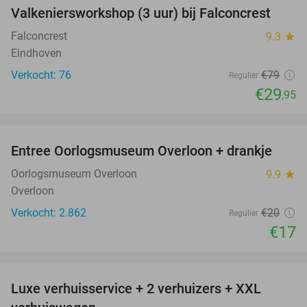
Valkeniersworkshop (3 uur) bij Falconcrest
62%
Falconcrest
9.3
star
Eindhoven
Verkocht: 76
€79
Regulier
€29
,95
favorite_border
Entree Oorlogsmuseum Overloon + drankje
15%
Oorlogsmuseum Overloon
9.9
star
Overloon
Verkocht: 2.862
€20
Regulier
€17
favorite_border
Luxe verhuisservice + 2 verhuizers + XXL
83%