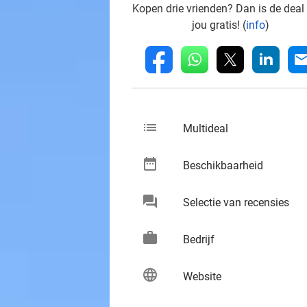
Kopen drie vrienden? Dan is de deal
jou gratis! (
info
)
whatsapp
linkedin
fb
mai
list
keybo
Multideal
date_range
keybo
Beschikbaarheid
chat
keybo
Selectie van recensies
work
keybo
Bedrijf
language
keybo
Website