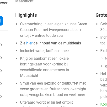
Maastricht
 voor
Highlights
Grote
l
Overnachting in een eigen knusse Green
Gel
Cocoon Pod met tweepersoonsbed +
30 
ontbijt + entree tot de spa
Inc
Zie
hier
de inhoud van de multideals
tot 
ard_arrow_right
Inclusief water, koffie en thee
Excl
ard_arrow_right
Krijg bij aankomst een lokale
t
kortingskaart voor korting bij
g
verschillende ondernemers in
ard_arrow_right
Het
Maastricht
bad
ard_arrow_right
Smul van een gezond ontbijtbuffet met
verp
verse groente- en fruitsappen, overnight
hand
oats, versgebakken brood en veel meer
ard_arrow_right
plek
Uiteraard wordt er bij het ontbijt
Koo