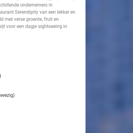
schillende ondernemers in
taurant Serendipity van een lekker en
d met verse groente, fruit en
jt voor een dagje sightseeing in
d
anwezig)