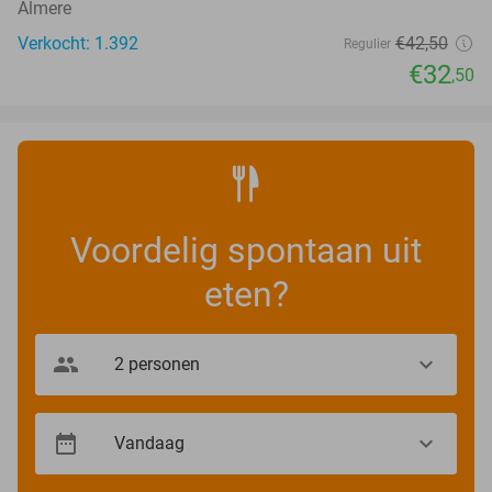
Almere
Verkocht: 1.392
€42
,50
Regulier
€32
,50
Voordelig spontaan uit
eten?