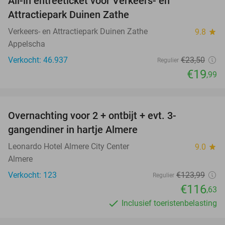
All-in entreeticket voor Verkeers- en
15%
Attractiepark Duinen Zathe
Verkeers- en Attractiepark Duinen Zathe
9.8
star
Appelscha
Verkocht: 46.937
€23
,50
Regulier
€19
,99
favorite_border
Overnachting voor 2 + ontbijt + evt. 3-
6%
gangendiner in hartje Almere
Leonardo Hotel Almere City Center
9.0
star
Almere
Verkocht: 123
€123
,99
Regulier
€116
,63
Inclusief toeristenbelasting
favorite_border