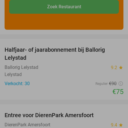
Zoek Restaurant
favorite_border
Halfjaar- of jaarabonnement bij Ballorig
17%
Lelystad
Ballorig Lelystad
9.2
star
Lelystad
Verkocht: 30
€90
Regulier
€75
favorite_border
Entree voor DierenPark Amersfoort
24%
DierenPark Amersfoort
9.4
star