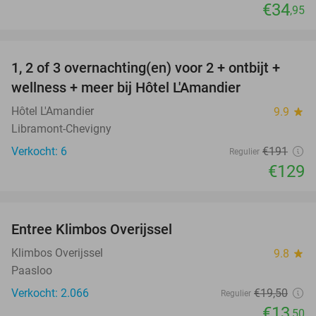
€34
,95
favorite_border
1, 2 of 3 overnachting(en) voor 2 + ontbijt +
32%
NEW
wellness + meer bij Hôtel L'Amandier
TODAY
Hôtel L'Amandier
9.9
star
Libramont-Chevigny
Verkocht: 6
€191
Regulier
€129
favorite_border
Entree Klimbos Overijssel
31%
Klimbos Overijssel
9.8
star
Paasloo
Verkocht: 2.066
€19
,50
Regulier
€13
,50