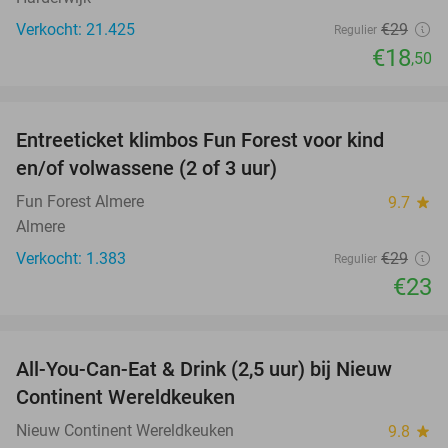
Verkocht: 21.425
€29
Regulier
€18
,50
favorite_border
Entreeticket klimbos Fun Forest voor kind
21%
en/of volwassene (2 of 3 uur)
Fun Forest Almere
9.7
star
Almere
Verkocht: 1.383
€29
Regulier
€23
favorite_border
All-You-Can-Eat & Drink (2,5 uur) bij Nieuw
24%
Continent Wereldkeuken
Nieuw Continent Wereldkeuken
9.8
star