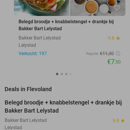
favorite_border
Belegd broodje + knabbelstengel + drankje bij
Bakker Bart Lelystad
Bakker Bart Lelystad
9.8
star
Lelystad
Verkocht: 197
€11
,30
Regulier
€7
,50
favorite_border
Deals in Flevoland
Belegd broodje + knabbelstengel + drankje bij
34%
Bakker Bart Lelystad
Bakker Bart Lelystad
9.8
star
Lelystad