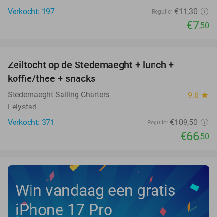
Verkocht: 197
€11
,30
Regulier
€7
,50
favorite_border
Zeiltocht op de Stedemaeght + lunch +
39%
koffie/thee + snacks
Stedemaeght Sailing Charters
9.6
star
Lelystad
Verkocht: 371
€109
,50
Regulier
€66
,50
Win vandaag een gratis
iPhone 17 Pro