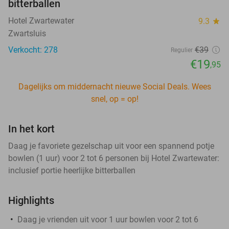
bitterballen
Hotel Zwartewater
9.3
star
Zwartsluis
Verkocht: 278
€39
Regulier
€19
,95
Dagelijks om middernacht nieuwe Social Deals. Wees
snel, op = op!
In het kort
Daag je favoriete gezelschap uit voor een spannend potje
bowlen (1 uur) voor 2 tot 6 personen bij Hotel Zwartewater:
inclusief portie heerlijke bitterballen
Highlights
Daag je vrienden uit voor 1 uur bowlen voor 2 tot 6