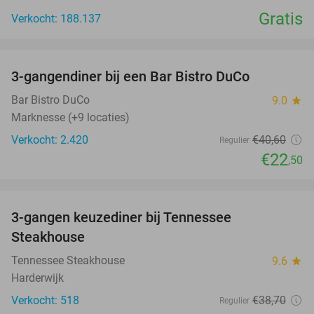
Gratis
Verkocht: 188.137
favorite_border
3-gangendiner bij een Bar Bistro DuCo
45%
Bar Bistro DuCo
9.0
star
Marknesse (+9 locaties)
Verkocht: 2.420
€40
,60
Regulier
€22
,50
favorite_border
3-gangen keuzediner bij Tennessee
32%
Steakhouse
Tennessee Steakhouse
9.6
star
Harderwijk
Verkocht: 518
€38
,70
Regulier