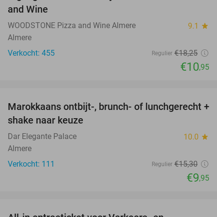
and Wine
WOODSTONE Pizza and Wine Almere
9.1
star
Almere
Verkocht: 455
€18
,25
Regulier
€10
,95
favorite_border
Marokkaans ontbijt-, brunch- of lunchgerecht +
35%
shake naar keuze
Dar Elegante Palace
10.0
star
Almere
Verkocht: 111
€15
,30
Regulier
€9
,95
favorite_border