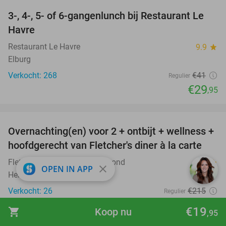
3-, 4-, 5- of 6-gangenlunch bij Restaurant Le
27%
Havre
Restaurant Le Havre
9.9
star
Elburg
Verkocht: 268
€41
Regulier
€29
,95
favorite_border
Overnachting(en) voor 2 + ontbijt + wellness +
21%
hoofdgerecht van Fletcher's diner à la carte
Fletcher Wellness-Hotel Helmond
8.6
star
close
OPEN IN APP
Helmond
Verkocht: 26
€215
Regulier
€169
€19
shopping_cart
Koop nu
,95
Excl. ca. €4,50 p.p.p.n. toeristenbelasting