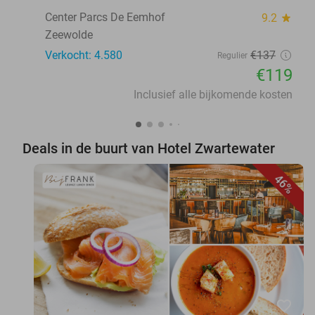
Center Parcs De Eemhof
9.2
star
Zeewolde
Verkocht: 4.580
€137
Regulier
€119
Inclusief alle bijkomende kosten
Deals in de buurt van Hotel Zwartewater
46%
favorite_border