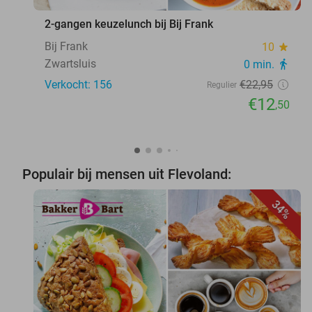
2-gangen keuzelunch bij Bij Frank
Bij Frank
10
star
Zwartsluis
0 min.
directions_walk
Verkocht: 156
€22
,95
Regulier
€12
,50
Populair bij mensen uit Flevoland:
34%