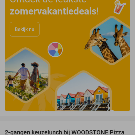
zomervakantiedeals
!
Bekijk nu
favorite_border
2-gangen keuzelunch bij WOODSTONE Pizza
40%