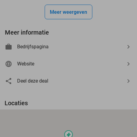
Meer weergeven
Meer informatie
Bedrijfspagina
Website
Deel deze deal
Locaties
events