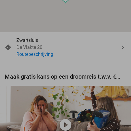
Zwartsluis
De Vlakte 20
Routebeschrijving
Maak gratis kans op een droomreis t.w.v. €3.000!
play_circle