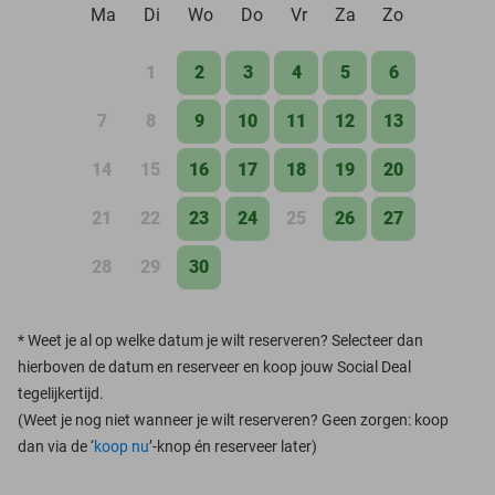
Ma
Di
Wo
Do
Vr
Za
Zo
1
2
3
4
5
6
7
8
9
10
11
12
13
14
15
16
17
18
19
20
21
22
23
24
25
26
27
28
29
30
*
Weet je al op welke datum je wilt reserveren? Selecteer dan
hierboven de datum en reserveer en koop jouw Social Deal
tegelijkertijd.
(Weet je nog niet wanneer je wilt reserveren? Geen zorgen: koop
dan via de ‘
koop nu
’-knop én reserveer later)