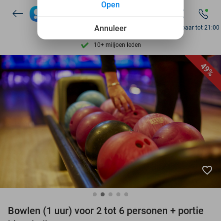
Open
7 dagen per week beschikbaar
10+ miljoen leden
Annuleer
Bereikbaar tot 21:00
9,4
op basis van
206.305 reviews
Ontdek 15.000+ deals
49%
7 dagen per week beschikbaar
10+ miljoen leden
favorite_border
Bowlen (1 uur) voor 2 tot 6 personen + portie