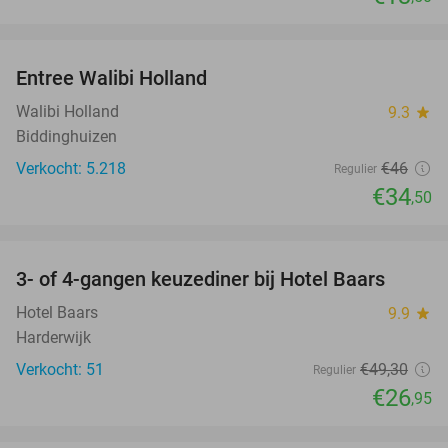
favorite_border
Entree Walibi Holland
25%
Walibi Holland
9.3
star
Biddinghuizen
Verkocht: 5.218
€46
Regulier
€34
,50
favorite_border
3- of 4-gangen keuzediner bij Hotel Baars
45%
Hotel Baars
9.9
star
Harderwijk
Verkocht: 51
€49
,30
Regulier
€26
,95
favorite_border