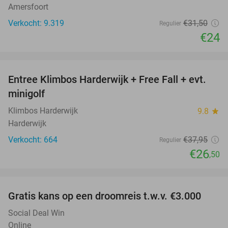
Amersfoort
Verkocht: 9.319
€31
,50
Regulier
€24
favorite_border
Entree Klimbos Harderwijk + Free Fall + evt.
30%
minigolf
Klimbos Harderwijk
9.8
star
Harderwijk
Verkocht: 664
€37
,95
Regulier
€26
,50
favorite_border
Gratis kans op een droomreis t.w.v. €3.000
Social Deal Win
Online