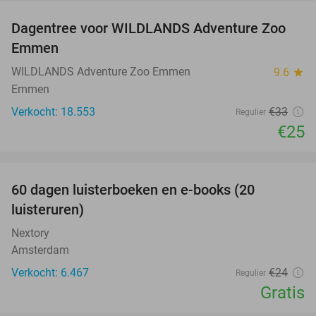
Dagentree voor WILDLANDS Adventure Zoo
24%
Emmen
WILDLANDS Adventure Zoo Emmen
9.6
star
Emmen
Verkocht: 18.553
€33
Regulier
€25
favorite_border
100%
60 dagen luisterboeken en e-books (20
luisteruren)
Nextory
Amsterdam
Verkocht: 6.467
€24
Regulier
Gratis
favorite_border