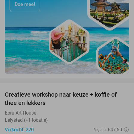
Doe mee!
favorite_border
Creatieve workshop naar keuze + koffie of
26%
thee en lekkers
Ebru Art House
Lelystad (+1 locatie)
Verkocht: 220
€47
,50
Regulier