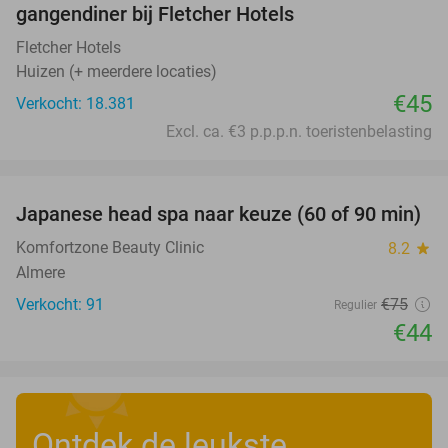
gangendiner bij Fletcher Hotels
Fletcher Hotels
Huizen (+ meerdere locaties)
€45
Verkocht: 18.381
Excl. ca. €3 p.p.p.n. toeristenbelasting
favorite_border
Japanese head spa naar keuze (60 of 90 min)
41%
Komfortzone Beauty Clinic
8.2
star
Almere
Verkocht: 91
€75
Regulier
€44
Ontdek de leukste