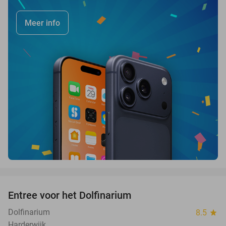
Meer info
favorite_border
Entree voor het Dolfinarium
36%
Dolfinarium
8.5
star
Harderwijk