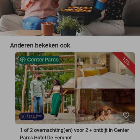
Anderen bekeken ook
13%
favorite_border
1 of 2 overnachting(en) voor 2 + ontbijt in Center
Parcs Hotel De Eemhof