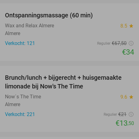
Ontspanningsmassage (60 min)
50%
Wax and Relax Almere
8.5
star
Almere
Verkocht: 121
€67
,50
Regulier
€34
favorite_border
Brunch/lunch + bijgerecht + huisgemaakte
36%
limonade bij Now's The Time
Now´s The Time
9.6
star
Almere
Verkocht: 221
€21
Regulier
€13
,50
favorite_border