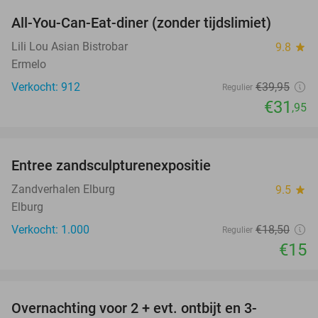
All-You-Can-Eat-diner (zonder tijdslimiet)
20%
Lili Lou Asian Bistrobar
9.8
star
Ermelo
Verkocht: 912
€39
,95
Regulier
€31
,95
favorite_border
Entree zandsculpturenexpositie
19%
SOLD
OUT
Zandverhalen Elburg
9.5
star
Elburg
Verkocht: 1.000
€18
,50
Regulier
€15
favorite_border
Overnachting voor 2 + evt. ontbijt en 3-