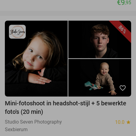
€9
,95
86%
favorite_border
Mini-fotoshoot in headshot-stijl + 5 bewerkte
foto's (20 min)
Studio Seven Photography
10.0
star
Sexbierum