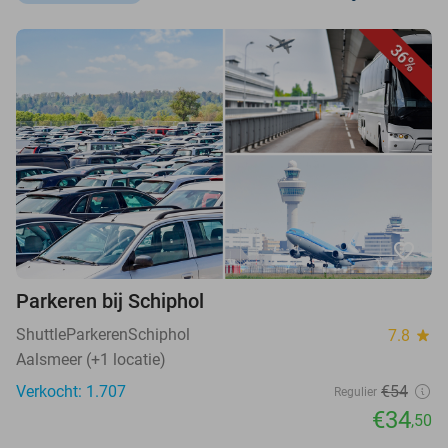
36%
favorite_border
Parkeren bij Schiphol
ShuttleParkerenSchiphol
7.8
star
Aalsmeer (+1 locatie)
Verkocht: 1.707
€54
Regulier
€34
,50