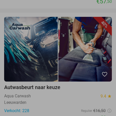
€57
,50
40%
favorite_border
Autwasbeurt naar keuze
Aqua Carwash
9.4
star
Leeuwarden
Verkocht: 228
€16,50
Regulier