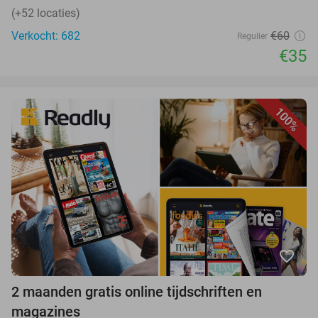
(+52 locaties)
Verkocht: 682
€60
Regulier
€35
100%
favorite_border
2 maanden gratis online tijdschriften en
magazines