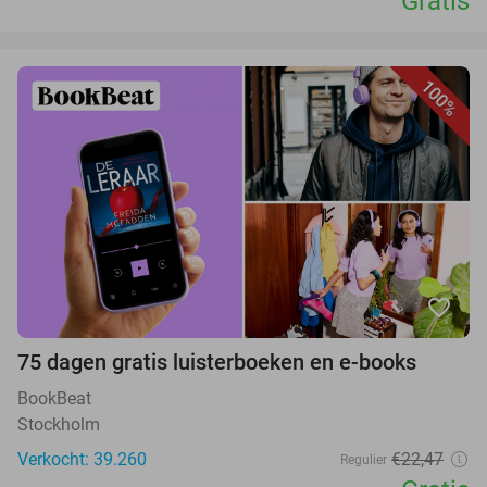
Gratis
100%
favorite_border
75 dagen gratis luisterboeken en e-books
BookBeat
Stockholm
Verkocht: 39.260
€22,47
Regulier