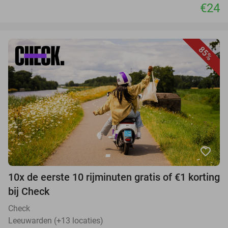
€24
85%
favorite_border
10x de eerste 10 rijminuten gratis of €1 korting
bij Check
Check
Leeuwarden (+13 locaties)