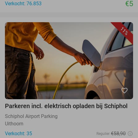
€5
Verkocht: 76.853
11%
favorite_border
Parkeren incl. elektrisch opladen bij Schiphol
Schiphol Airport Parking
Uithoorn
Verkocht: 35
€58,90
Regulier