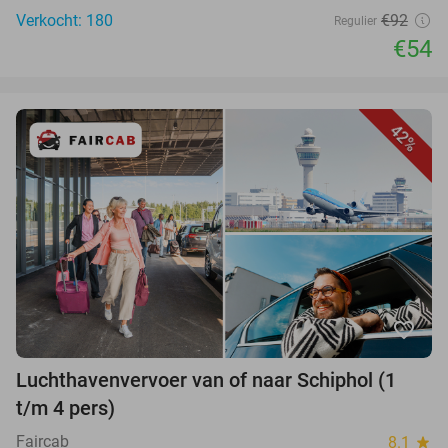
Verkocht: 180
€92
Regulier
€54
42%
favorite_border
Luchthavenvervoer van of naar Schiphol (1
t/m 4 pers)
Faircab
8.1
star