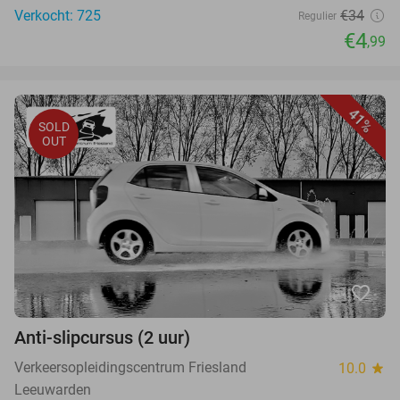
Verkocht: 725
€34
Regulier
€4
,99
41%
SOLD
OUT
favorite_border
Anti-slipcursus (2 uur)
Verkeersopleidingscentrum Friesland
10.0
star
Leeuwarden