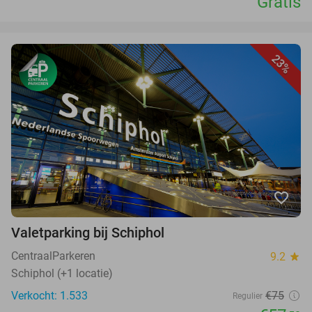
Gratis
23%
favorite_border
Valetparking bij Schiphol
CentraalParkeren
9.2
star
Schiphol (+1 locatie)
Verkocht: 1.533
€75
Regulier