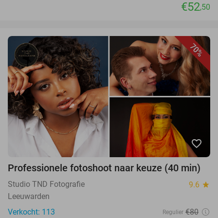
€52
,50
70%
favorite_border
Professionele fotoshoot naar keuze (40 min)
Studio TND Fotografie
9.6
star
Leeuwarden
Verkocht: 113
€80
Regulier