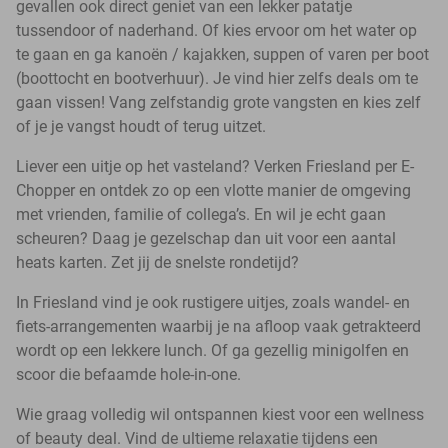
gevallen ook direct geniet van een lekker patatje
tussendoor of naderhand. Of kies ervoor om het water op
te gaan en ga kanoën / kajakken, suppen of varen per boot
(boottocht en bootverhuur). Je vind hier zelfs deals om te
gaan vissen! Vang zelfstandig grote vangsten en kies zelf
of je je vangst houdt of terug uitzet.
Liever een uitje op het vasteland? Verken Friesland per E-
Chopper en ontdek zo op een vlotte manier de omgeving
met vrienden, familie of collega’s. En wil je echt gaan
scheuren? Daag je gezelschap dan uit voor een aantal
heats karten. Zet jij de snelste rondetijd?
In Friesland vind je ook rustigere uitjes, zoals wandel- en
fiets-arrangementen waarbij je na afloop vaak getrakteerd
wordt op een lekkere lunch. Of ga gezellig minigolfen en
scoor die befaamde hole-in-one.
Wie graag volledig wil ontspannen kiest voor een wellness
of beauty deal. Vind de ultieme relaxatie tijdens een