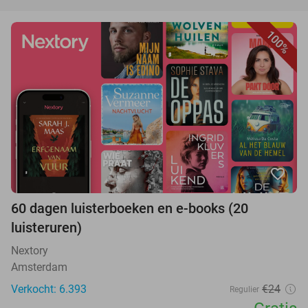
100%
favorite_border
60 dagen luisterboeken en e-books (20
luisteruren)
Nextory
Amsterdam
Verkocht: 6.393
€24
Regulier