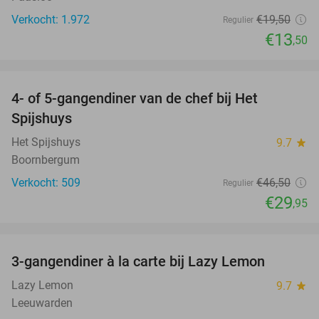
Verkocht: 1.972
€19
,50
Regulier
€13
,50
favorite_border
4- of 5-gangendiner van de chef bij Het
36%
Spijshuys
Het Spijshuys
9.7
star
Boornbergum
Verkocht: 509
€46
,50
Regulier
€29
,95
favorite_border
3-gangendiner à la carte bij Lazy Lemon
39%
Lazy Lemon
9.7
star
Leeuwarden