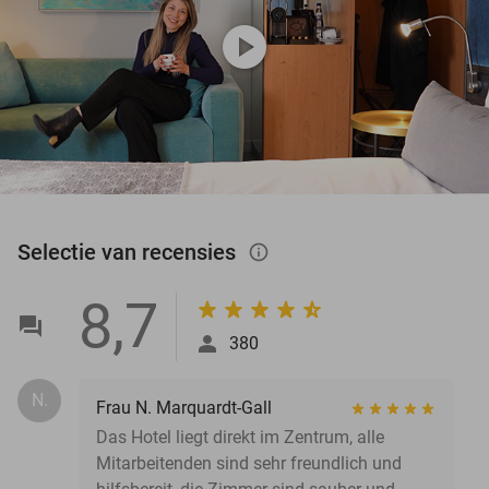
play_circle
Selectie van recensies
info_outlined
8,7
380
N.
Frau N. Marquardt-Gall
Das Hotel liegt direkt im Zentrum, alle
Mitarbeitenden sind sehr freundlich und