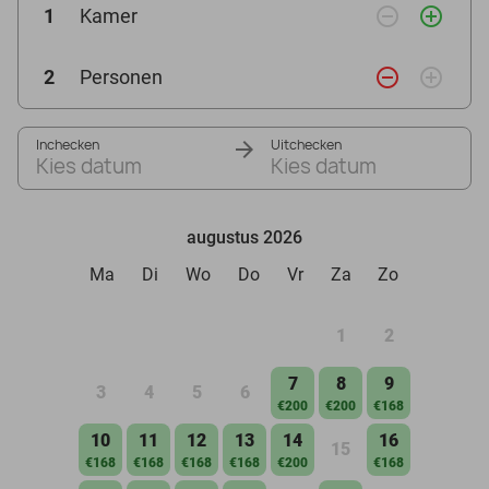
remove_circle_outline
add_circle_outline
1
Kamer
remove_circle_outline
add_circle_outline
2
Personen
Inchecken
Uitchecken
Kies datum
Kies datum
augustus 2026
Ma
Di
Wo
Do
Vr
Za
Zo
1
2
7
8
9
3
4
5
6
€200
€200
€168
10
11
12
13
14
16
15
€168
€168
€168
€168
€200
€168