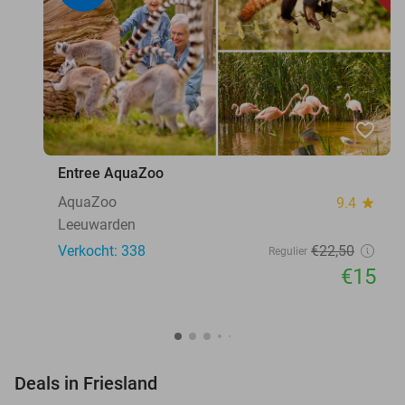
favorite_border
Entree AquaZoo
AquaZoo
9.4
star
Leeuwarden
Verkocht: 338
€22
,50
Regulier
€15
favorite_border
Deals in Friesland