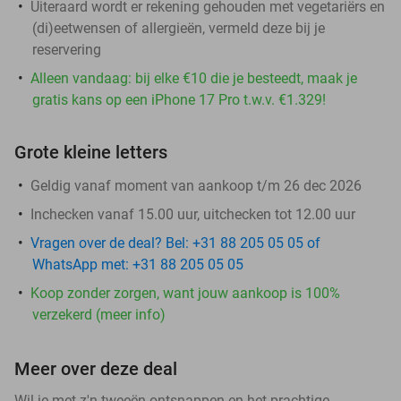
Uiteraard wordt er rekening gehouden met vegetariërs en
(di)eetwensen of allergieën, vermeld deze bij je
reservering
Alleen vandaag: bij elke €10 die je besteedt, maak je
gratis kans op een iPhone 17 Pro t.w.v. €1.329!
Grote kleine letters
Geldig vanaf moment van aankoop t/m 26 dec 2026
Inchecken vanaf 15.00 uur, uitchecken tot 12.00 uur
Vragen over de deal? Bel: +31 88 205 05 05 of
WhatsApp met: +31 88 205 05 05
Koop zonder zorgen, want jouw aankoop is 100%
verzekerd (meer info)
Meer over deze deal
Wil je met z'n tweeën ontsnappen en het prachtige