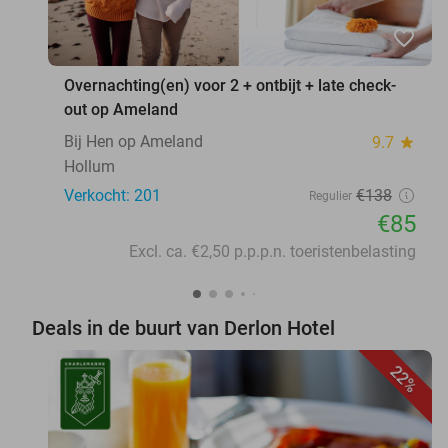
favorite_border
Overnachting(en) voor 2 + ontbijt + late check-
out op Ameland
Bij Hen op Ameland
9.7
star
Hollum
Verkocht: 201
€138
Regulier
€85
Excl. ca. €2,50 p.p.p.n. toeristenbelasting
Deals in de buurt van Derlon Hotel
22%