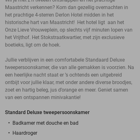
Maastricht verkennen? Kom dan gezellig overnachten in
het prachtige 4-sterren Derlon Hotel midden in het
historische hart van Maastricht! Het hotel ligt aan het
Onze Lieve Vrouweplein, op slechts vijf minuten lopen van
het Vrijthof. Het Stokstraatkwartier, met zijn exclusieve
boetieks, ligt om de hoek.
Jullie verblijven in een comfortabele Standaard Deluxe
tweepersoonskamer, die van alle gemakken is voorzien. Na
een heerlijke nacht staat er ’s ochtends een uitgebreid
ontbijt voor jullie klaar, met onder andere diverse broodjes,
zoet en hartig beleg, jus d’orange en meer. Geniet samen
van een ontspannen minivakantie!
Standard Deluxe tweepersoonskamer
Badkamer met douche en bad
Haardroger