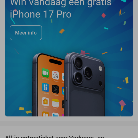
Win vandaag een gratis
iPhone 17 Pro
Meer info
favorite_border
All-in entreeticket voor Verkeers- en