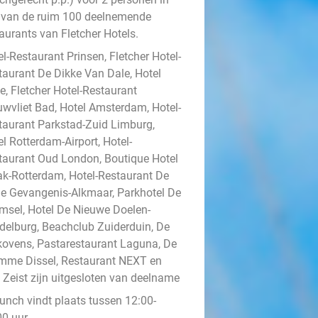
 van de ruim 100 deelnemende
aurants van Fletcher Hotels.
l-Restaurant Prinsen, Fletcher Hotel-
taurant De Dikke Van Dale, Hotel
e, Fletcher Hotel-Restaurant
uwvliet Bad, Hotel Amsterdam, Hotel-
taurant Parkstad-Zuid Limburg,
l Rotterdam-Airport, Hotel-
taurant Oud London, Boutique Hotel
ak-Rotterdam, Hotel-Restaurant De
e Gevangenis-Alkmaar, Parkhotel De
msel, Hotel De Nieuwe Doelen-
delburg, Beachclub Zuiderduin, De
kovens, Pastarestaurant Laguna, De
mme Dissel, Restaurant NEXT en
t Zeist zijn uitgesloten van deelname
lunch vindt plaats tussen 12:00-
0 uur.