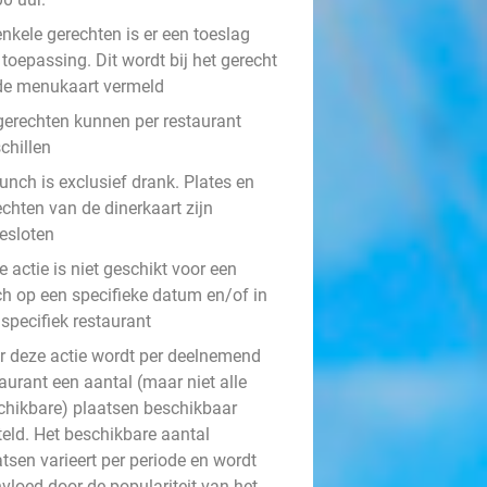
enkele gerechten is er een toeslag
toepassing. Dit wordt bij het gerecht
de menukaart vermeld
gerechten kunnen per restaurant
chillen
unch is exclusief drank. Plates en
chten van de dinerkaart zijn
gesloten
 actie is niet geschikt voor een
ch op een specifieke datum en/of in
specifiek restaurant
r deze actie wordt per deelnemend
aurant een aantal (maar niet alle
chikbare) plaatsen beschikbaar
teld. Het beschikbare aantal
tsen varieert per periode en wordt
vloed door de populariteit van het