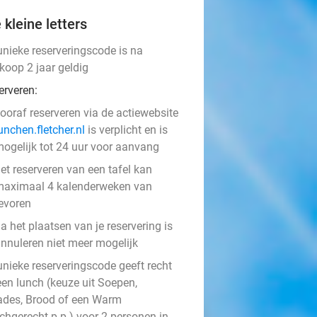
 kleine letters
unieke reserveringscode is na
koop 2 jaar geldig
erveren:
ooraf reserveren via de actiewebsite
unchen.fletcher.nl
is verplicht en is
ogelijk tot 24 uur voor aanvang
et reserveren van een tafel kan
aximaal 4 kalenderweken van
evoren
a het plaatsen van je reservering is
nnuleren niet meer mogelijk
unieke reserveringscode geeft recht
een lunch (keuze uit Soepen,
ades, Brood of een Warm
chgerecht p.p.) voor 2 personen in