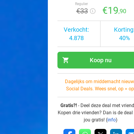
Regulier
€19
€33
,90
Verkocht:
Korting
4.878
40%
shopping_cart
Koop nu
navi
Dagelijks om middernacht nieuw
Social Deals. Wees snel, op = op
Gratis?!
- Deel deze deal met vrien
Kopen drie vrienden? Dan is de deal
jou gratis! (
info
)