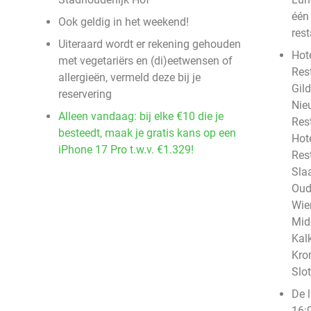
één
Ook geldig in het weekend!
rest
Uiteraard wordt er rekening gehouden
Hote
met vegetariërs en (di)eetwensen of
Res
allergieën, vermeld deze bij je
Gild
reservering
Nie
Alleen vandaag: bij elke €10 die je
Res
besteedt, maak je gratis kans op een
Hote
iPhone 17 Pro t.w.v. €1.329!
Res
Sla
Oud
Wie
Mid
Kal
Kro
Slo
De 
16:0