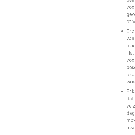
voo
gev
of 
Er z
van
pla
Het
voo
bes
loc
wor
Er 
dat
ver
dag 
max
res