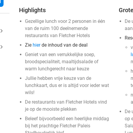
l
Highlights
Grote
Gezellige lunch voor 2 personen in één
De 
van de ruim 100 deelnemende
aan
ard_arrow_right
restaurants van Fletcher Hotels
Res
Zie
hier
de inhoud van de deal
ard_arrow_right
v
Geniet van een verrukkelijke soep,
l
broodspecialiteit, maaltijdsalade of
m
warm lunchgerecht naar keuze
h
Jullie hebben vrije keuze van de
m
lunchkaart, dus er is altijd voor ieder wat
t
wils!
n
De restaurants van Fletcher Hotels vind
a
je op de mooiste plekken
De 
Beleef bijvoorbeeld een heerlijke middag
op 
bij het prachtige Fletcher Paleis
Sal
Stadhouderlijk Hof
Lun