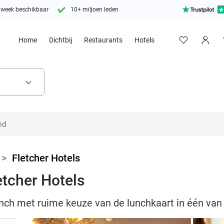
 week beschikbaar
10+ miljoen leden
Home
Dichtbij
Restaurants
Hotels
keyboard_arrow_down
>
Fletcher Hotels
etcher Hotels
unch met ruime keuze van de lunchkaart in één van