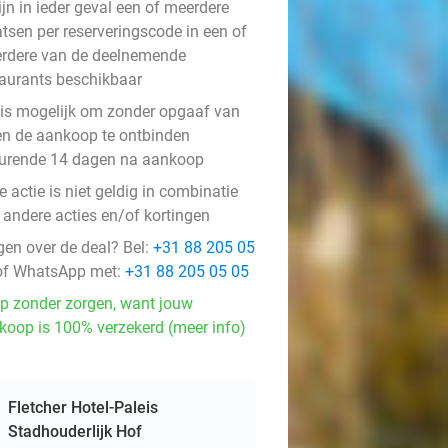
ijn in ieder geval een of meerdere
atsen per reserveringscode in een of
rdere van de deelnemende
taurants beschikbaar
 is mogelijk om zonder opgaaf van
en de aankoop te ontbinden
urende 14 dagen na aankoop
 actie is niet geldig in combinatie
 andere acties en/of kortingen
gen over de deal? Bel:
+31 88 205 05
f WhatsApp met:
+31 88 205 05 05
p zonder zorgen, want jouw
koop is 100% verzekerd (meer info)
Fletcher Hotel-Paleis
Stadhouderlijk Hof