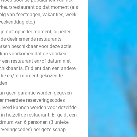
rkeursrestaurant op dat moment (als
olg van feestdagen, vakanties, week-
weekenddag etc.)
ijn niet op ieder moment, bij ieder
 de deelnemende restaurants,
atsen beschikbaar voor deze actie.
 kan voorkomen dat de voorkeur
r een restaurant en/of datum niet
chikbaar is. Er dient dan een andere
atie en/of moment gekozen te
den
kan geen garantie worden gegeven
 er meerdere reserveringscodes
zilverd kunnen worden voor dezelfde
in hetzelfde restaurant. Er geldt een
imum van 6 personen (3 unieke
erveringscodes) per gezelschap