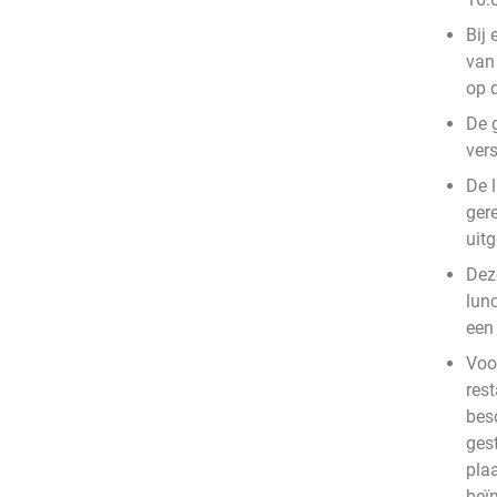
Bij 
van 
op 
De 
vers
De l
gere
uit
Deze
lun
een 
Voo
rest
bes
ges
plaa
beïn