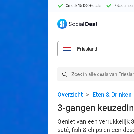
Ontdek 15.000+ deals
7 dagen per
Friesland
Overzicht
>
Eten & Drinken
3-gangen keuzediner
Geniet van een verrukkelijk 3
saté, fish & chips en een des