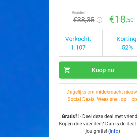
Regulier
€18
€38
,35
,50
Verkocht:
Korting
1.107
52%
shopping_cart
Koop nu
navi
Dagelijks om middernacht nieuw
Social Deals. Wees snel, op = op
Gratis?!
- Deel deze deal met vrien
Kopen drie vrienden? Dan is de deal
jou gratis! (
info
)