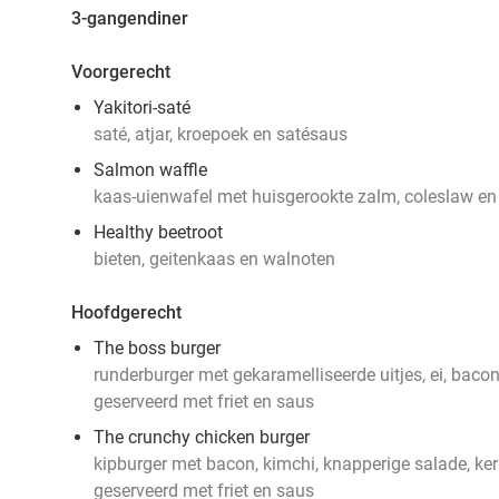
3-gangendiner
Voorgerecht
Yakitori-saté
saté, atjar, kroepoek en satésaus
Salmon waffle
kaas-uienwafel met huisgerookte zalm, coleslaw e
Healthy beetroot
bieten, geitenkaas en walnoten
Hoofdgerecht
The boss burger
runderburger met gekaramelliseerde uitjes, ei, bac
geserveerd met friet en saus
The crunchy chicken burger
kipburger met bacon, kimchi, knapperige salade, ke
geserveerd met friet en saus