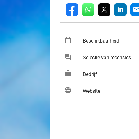
whatsapp
linkedin
fb
mai
date_range
keybo
Beschikbaarheid
chat
keybo
Selectie van recensies
work
keybo
Bedrijf
language
keybo
Website