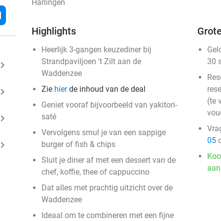
Harlingen
l
Highlights
Grote
Heerlijk 3-gangen keuzediner bij
Gel
Strandpaviljoen 't Zilt aan de
30 
ard_arrow_right
Waddenzee
Res
Zie
hier
de inhoud van de deal
rese
ard_arrow_right
(te 
Geniet vooraf bijvoorbeeld van yakitori-
vou
saté
ard_arrow_right
Vra
Vervolgens smul je van een sappige
05
o
ard_arrow_right
burger of fish & chips
Koo
Sluit je diner af met een dessert van de
aan
chef, koffie, thee of cappuccino
Dat alles met prachtig uitzicht over de
Waddenzee
Ideaal om te combineren met een fijne