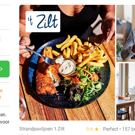
:
gate_next
e
!
den.
 voor
Strandpaviljoen 't Zilt
9.6
star
Perfect • 157 