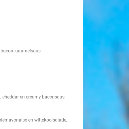
n bacon-karamelsaus
on, cheddar en creamy baconsaus,
rriemayonaise en wittekoolsalade,