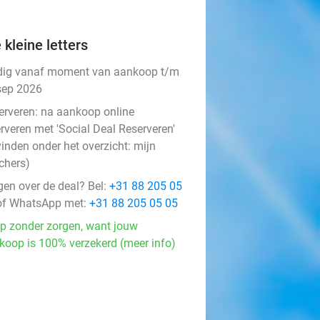
 kleine letters
dig vanaf moment van aankoop t/m
sep 2026
erveren:
na aankoop online
rveren met 'Social Deal Reserveren'
vinden onder het overzicht:
mijn
chers
)
gen over de deal? Bel:
+31 88 205 05
f WhatsApp met:
+31 88 205 05 05
p zonder zorgen, want jouw
koop is 100% verzekerd (meer info)