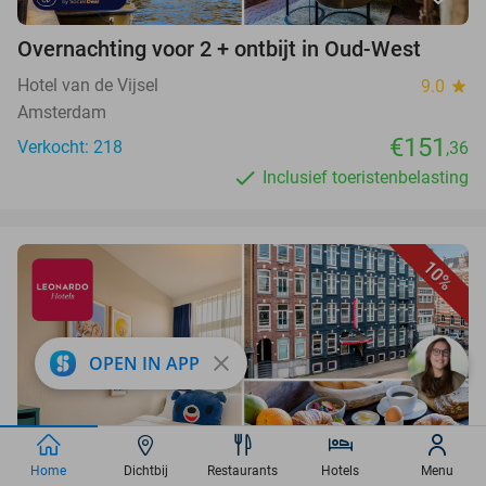
Overnachting voor 2 + ontbijt in Oud-West
Hotel van de Vijsel
9.0
star
Amsterdam
€151
Verkocht: 218
,36
Inclusief toeristenbelasting
10%
close
OPEN IN APP
Home
Dichtbij
Restaurants
Hotels
Menu
favorite_border