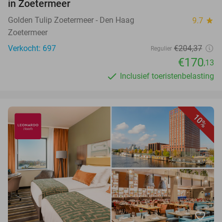
in Zoetermeer
Golden Tulip Zoetermeer - Den Haag
9.7
star
Zoetermeer
Verkocht: 697
€204,37
Regulier
€170
,13
Inclusief toeristenbelasting
10%
favorite_border