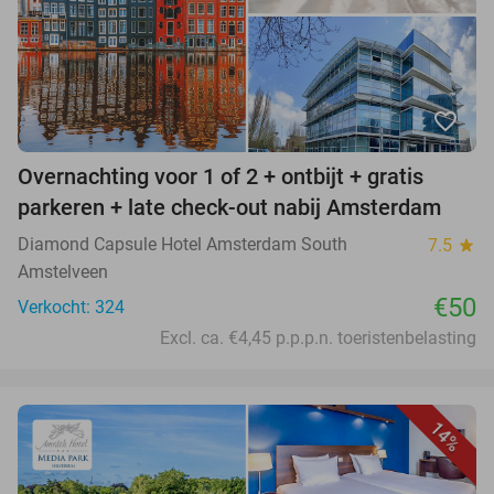
favorite_border
Overnachting voor 1 of 2 + ontbijt + gratis
parkeren + late check-out nabij Amsterdam
Diamond Capsule Hotel Amsterdam South
7.5
star
Amstelveen
€50
Verkocht: 324
Excl. ca. €4,45 p.p.p.n. toeristenbelasting
14%