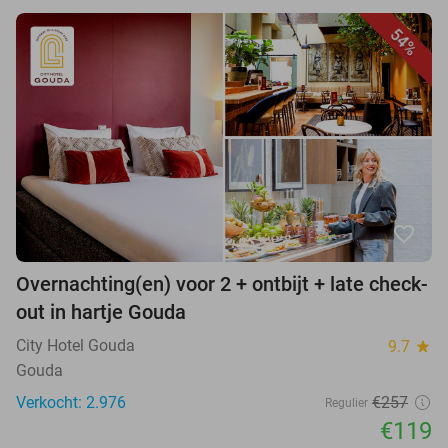
54%
favorite_border
Overnachting(en) voor 2 + ontbijt + late check-
out in hartje Gouda
City Hotel Gouda
9.7
star
Gouda
Verkocht: 2.976
€257
Regulier
€119