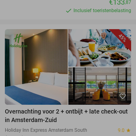
€133
,87
Inclusief toeristenbelasting
45%
favorite_border
Overnachting voor 2 + ontbijt + late check-out
in Amsterdam-Zuid
Holiday Inn Express Amsterdam South
9.0
star