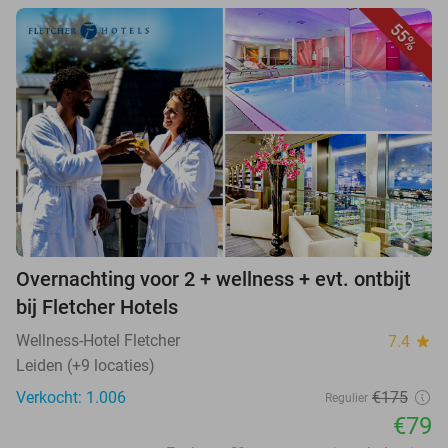
55%
favorite_border
Overnachting voor 2 + wellness + evt. ontbijt
bij Fletcher Hotels
Wellness-Hotel Fletcher
7.4
star
Leiden (+9 locaties)
Verkocht: 1.006
€175
Regulier
€79