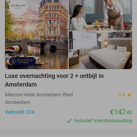
favorite_border
Luxe overnachting voor 2 + ontbijt in
Amsterdam
Mercure Hotel Amsterdam West
8.9
star
Amsterdam
€147
Verkocht: 214
,48
Inclusief toeristenbelasting