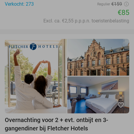
Verkocht: 273
€159
Regulier
€85
Excl. ca. €2,55 p.p.p.n. toeristenbelasting
favorite_border
Overnachting voor 2 + evt. ontbijt en 3-
gangendiner bij Fletcher Hotels