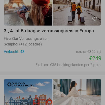
favorite_border
3-, 4- of 5-daagse verrassingsreis in Europa
Five Star Verrassingsreizen
Schiphol (+12 locaties)
Verkocht: 48
€349
Regulier
€249
Excl. ca. €35 boekingskosten per 2 pers.