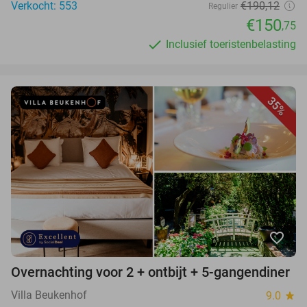
Verkocht: 553
€190,12
Regulier
€150
,75
Inclusief toeristenbelasting
35%
favorite_border
Overnachting voor 2 + ontbijt + 5-gangendiner
Villa Beukenhof
9.0
star