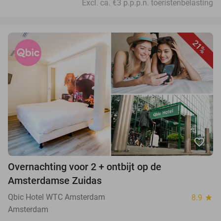
Excl. ca. €3 p.p.p.n. toeristenbelasting
21%
favorite_border
Overnachting voor 2 + ontbijt op de
Amsterdamse Zuidas
Qbic Hotel WTC Amsterdam
8.9
star
Amsterdam