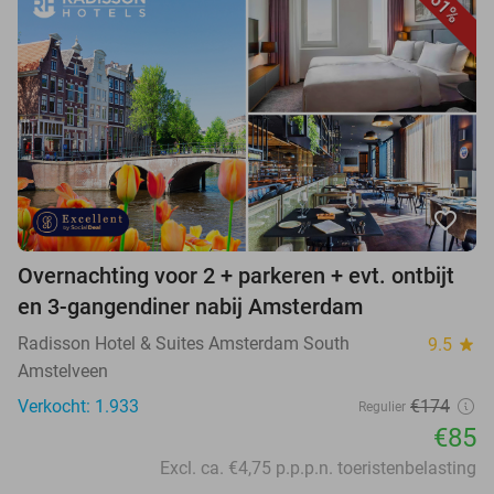
51%
favorite_border
Overnachting voor 2 + parkeren + evt. ontbijt
en 3-gangendiner nabij Amsterdam
Radisson Hotel & Suites Amsterdam South
9.5
star
Amstelveen
Verkocht: 1.933
€174
Regulier
€85
Excl. ca. €4,75 p.p.p.n. toeristenbelasting