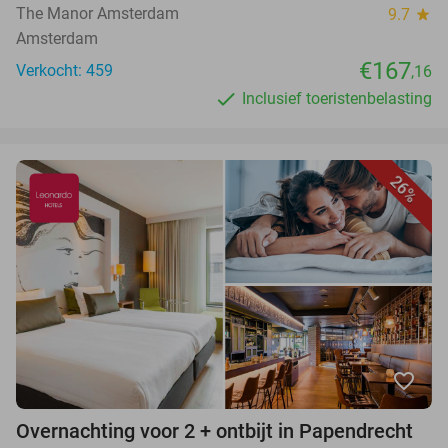
The Manor Amsterdam
9.7
star
Amsterdam
€167
Verkocht: 459
,16
Inclusief toeristenbelasting
26%
favorite_border
Overnachting voor 2 + ontbijt in Papendrecht