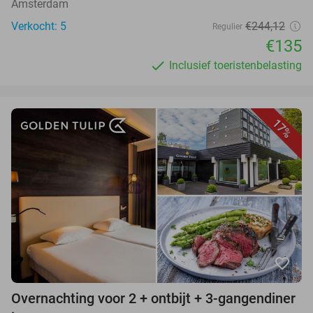
Amsterdam
Verkocht: 5
€244,12
Regulier
€135
Inclusief toeristenbelasting
17%
favorite_border
Overnachting voor 2 + ontbijt + 3-gangendiner