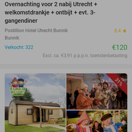
Overnachting voor 2 nabij Utrecht +
welkomstdrankje + ontbijt + evt. 3-
gangendiner
Postillion Hotel Utrecht Bunnik
8.4
star
Bunnik
€120
Verkocht: 322
Excl. ca. €3,91 p.p.p.n. toeristenbelasting
31%