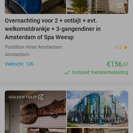
favorite_border
Overnachting voor 2 + ontbijt + evt.
welkomstdrankje + 3-gangendiner in
Amsterdam of Spa Weesp
Postillion Hotel Amsterdam
9.5
star
Amsterdam
€156
Verkocht: 126
,37
Inclusief toeristenbelasting