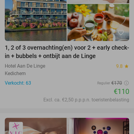
favorite_border
1, 2 of 3 overnachting(en) voor 2 + early check-
in + bubbels + ontbijt aan de Linge
Hotel Aan De Linge
9.8
star
Kedichem
Verkocht: 63
€170
Regulier
€110
Excl. ca. €2,50 p.p.p.n. toeristenbelasting