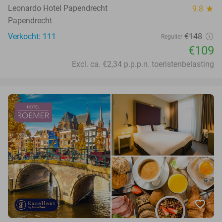
Leonardo Hotel Papendrecht
9.8
star
Papendrecht
Verkocht: 111
€148
Regulier
€109
Excl. ca. €2,34 p.p.p.n. toeristenbelasting
favorite_border