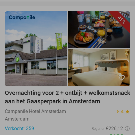
41%
favorite_border
Overnachting voor 2 + ontbijt + welkomstsnack
aan het Gaasperpark in Amsterdam
Campanile Hotel Amsterdam
8.4
star
Amsterdam
Verkocht: 359
€226,12
Regulier