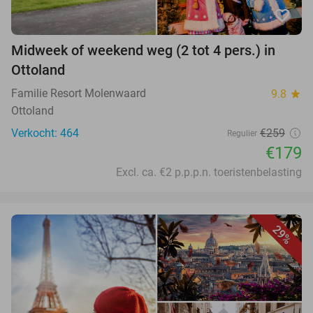
favorite_border
Midweek of weekend weg (2 tot 4 pers.) in
Ottoland
Familie Resort Molenwaard
9.8
star
Ottoland
Verkocht: 464
€259
Regulier
€179
Excl. ca. €2 p.p.p.n. toeristenbelasting
29%