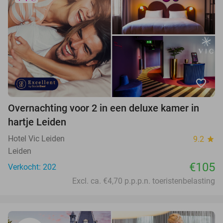
favorite_border
Overnachting voor 2 in een deluxe kamer in
hartje Leiden
Hotel Vic Leiden
9.2
star
Leiden
€105
Verkocht: 202
Excl. ca. €4,70 p.p.p.n. toeristenbelasting