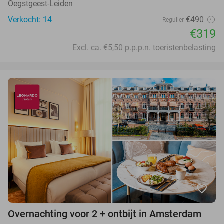
Oegstgeest-Leiden
Verkocht: 14
€490
Regulier
€319
Excl. ca. €5,50 p.p.p.n. toeristenbelasting
favorite_border
Overnachting voor 2 + ontbijt in Amsterdam