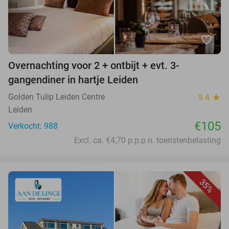
favorite_border
Overnachting voor 2 + ontbijt + evt. 3-
gangendiner in hartje Leiden
Golden Tulip Leiden Centre
9.4
star
Leiden
€105
Verkocht: 988
Excl. ca. €4,70 p.p.p.n. toeristenbelasting
35%