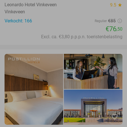
Leonardo Hotel Vinkeveen
9.5
star
Vinkeveen
Verkocht: 166
€85
Regulier
€76
,50
Excl. ca. €3,80 p.p.p.n. toeristenbelasting
favorite_border