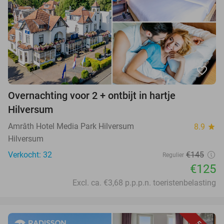
favorite_border
Overnachting voor 2 + ontbijt in hartje
Hilversum
Amrâth Hotel Media Park Hilversum
8.9
star
Hilversum
Verkocht: 32
€145
Regulier
€125
Excl. ca. €3,68 p.p.p.n. toeristenbelasting