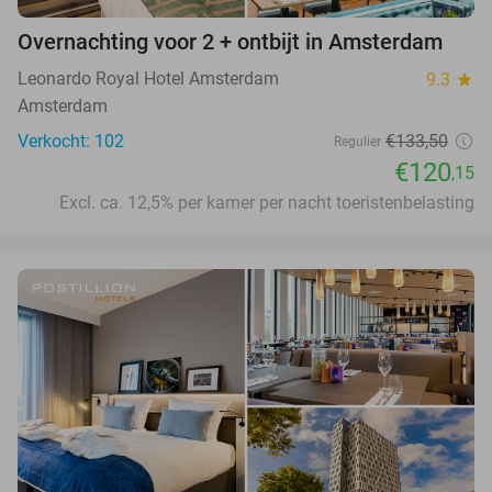
Overnachting voor 2 + ontbijt in Amsterdam
Leonardo Royal Hotel Amsterdam
9.3
star
Amsterdam
Verkocht: 102
€133,50
Regulier
€120
,15
Excl. ca. 12,5% per kamer per nacht toeristenbelasting