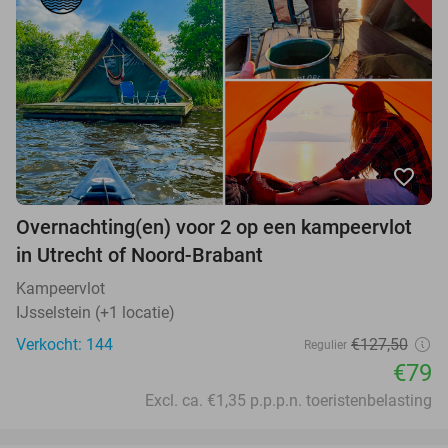
favorite_border
Overnachting(en) voor 2 op een kampeervlot
in Utrecht of Noord-Brabant
Kampeervlot
IJsselstein (+1 locatie)
Verkocht: 144
€127,50
Regulier
€79
Excl. ca. €1,35 p.p.p.n. toeristenbelasting