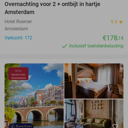
Overnachting voor 2 + ontbijt in hartje
Amsterdam
Hotel Roemer
9.4
star
Amsterdam
€178
Verkocht: 172
,14
Inclusief toeristenbelasting
favorite_border