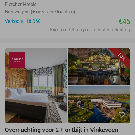
Fletcher Hotels
Nieuwegein (+ meerdere locaties)
€45
Verkocht: 18.060
Excl. ca. €3 p.p.p.n. toeristenbelasting
10%
favorite_border
Overnachting voor 2 + ontbijt in Vinkeveen