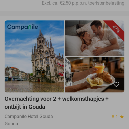
Excl. ca. €2,50 p.p.p.n. toeristenbelasting
47%
favorite_border
Overnachting voor 2 + welkomsthapjes +
ontbijt in Gouda
Campanile Hotel Gouda
8.1
star
Gouda