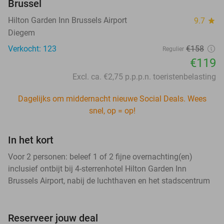
Brussel
Hilton Garden Inn Brussels Airport
9.7
star
Diegem
Verkocht: 123
€158
Regulier
€119
Excl. ca. €2,75 p.p.p.n. toeristenbelasting
Dagelijks om middernacht nieuwe Social Deals. Wees
snel, op = op!
In het kort
Voor 2 personen: beleef 1 of 2 fijne overnachting(en)
inclusief ontbijt bij 4-sterrenhotel Hilton Garden Inn
Brussels Airport, nabij de luchthaven en het stadscentrum
Reserveer jouw deal