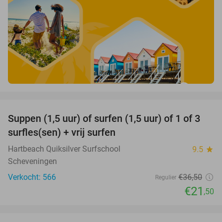
favorite_border
Suppen (1,5 uur) of surfen (1,5 uur) of 1 of 3
41%
surfles(sen) + vrij surfen
Hartbeach Quiksilver Surfschool
9.5
star
Scheveningen
Verkocht: 566
€36
,50
Regulier
€21
,50
favorite_border