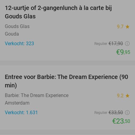
12-uurtje of 2-gangenlunch à la carte bij
44%
Gouds Glas
Gouds Glas
9.7
star
Gouda
Verkocht: 323
€17
,90
Regulier
€9
,95
favorite_border
Entree voor Barbie: The Dream Experience (90
30%
min)
Barbie: The Dream Experience
9.2
star
Amsterdam
Verkocht: 1.631
€33
,50
Regulier
€23
,50