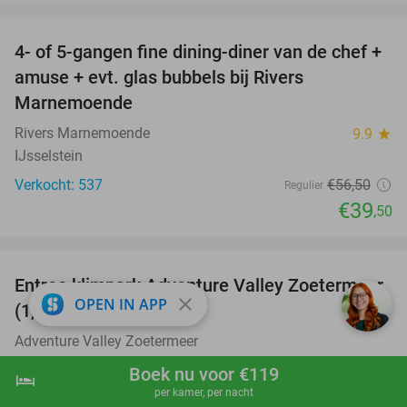
favorite_border
4- of 5-gangen fine dining-diner van de chef +
30%
amuse + evt. glas bubbels bij Rivers
Marnemoende
Rivers Marnemoende
9.9
star
IJsselstein
Verkocht: 537
€56
,50
Regulier
€39
,50
favorite_border
Entree klimpark Adventure Valley Zoetermeer
14%
close
OPEN IN APP
(1,5 uur)
Adventure Valley Zoetermeer
Zoetermeer
Boek nu voor €119
hotel
shopping_cart
Boek nu
navigate_next
Verkocht: 251
€16
,95
per kamer, per nacht
Regulier