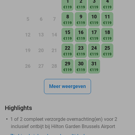
1
2
3
4
€119
€119
€119
€119
8
9
10
11
5
6
7
€119
€119
€119
€119
15
16
17
18
12
13
14
€119
€119
€119
€119
22
23
24
25
19
20
21
€119
€119
€119
€119
29
30
31
26
27
28
€119
€119
€119
Meer weergeven
Highlights
1 of 2 compleet verzorgde overnachting(en) voor 2
inclusief ontbijt bij Hilton Garden Brussels Airport