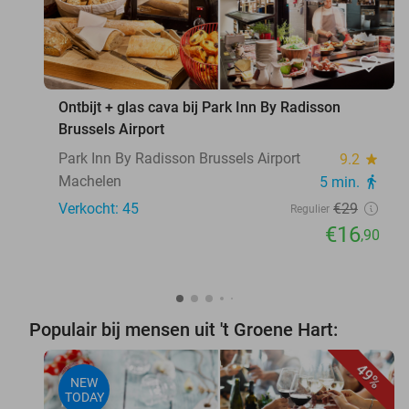
favorite_border
Ontbijt + glas cava bij Park Inn By Radisson
Brussels Airport
Park Inn By Radisson Brussels Airport
9.2
star
Machelen
5 min.
directions_walk
Verkocht: 45
€29
Regulier
€16
,90
Populair bij mensen uit 't Groene Hart:
49%
NEW
TODAY