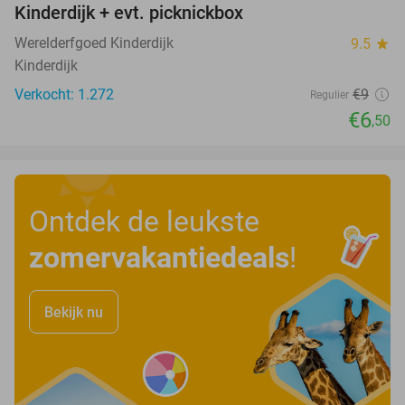
Kinderdijk + evt. picknickbox
Werelderfgoed Kinderdijk
9.5
star
Kinderdijk
Verkocht: 1.272
€9
Regulier
€6
,50
Ontdek de leukste
zomervakantiedeals
!
Bekijk nu