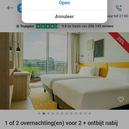
Open
7 dagen per week beschikbaar
10+ miljoen leden
Annuleer
Bereikbaar tot 21:00
9,4
op basis van
206.142 reviews
Ontdek 15.000+ deals
25%
7 dagen per week beschikbaar
10+ miljoen leden
favorite_border
1 of 2 overnachting(en) voor 2 + ontbijt nabij