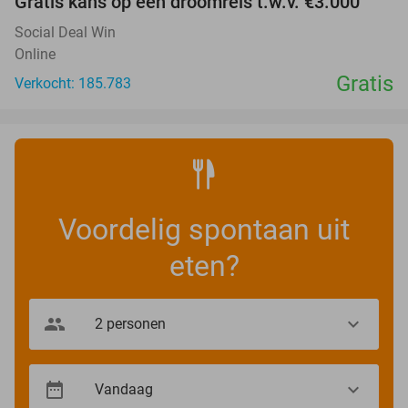
Gratis kans op een droomreis t.w.v. €3.000
Social Deal Win
Online
Gratis
Verkocht: 185.783
Voordelig spontaan uit
eten?