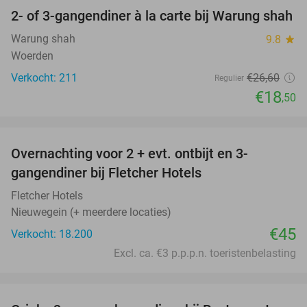
2- of 3-gangendiner à la carte bij Warung shah
30%
Warung shah
9.8
star
Woerden
Verkocht: 211
€26
,60
Regulier
€18
,50
favorite_border
Overnachting voor 2 + evt. ontbijt en 3-
gangendiner bij Fletcher Hotels
Fletcher Hotels
Nieuwegein (+ meerdere locaties)
€45
Verkocht: 18.200
Excl. ca. €3 p.p.p.n. toeristenbelasting
favorite_border