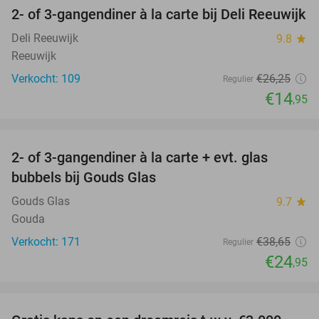
2- of 3-gangendiner à la carte bij Deli Reeuwijk
43%
Deli Reeuwijk
9.8
star
Reeuwijk
Verkocht: 109
€26
,25
Regulier
€14
,95
favorite_border
2- of 3-gangendiner à la carte + evt. glas
35%
bubbels bij Gouds Glas
Gouds Glas
9.7
star
Gouda
Verkocht: 171
€38
,65
Regulier
€24
,95
favorite_border