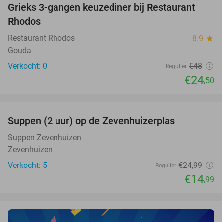
Grieks 3-gangen keuzediner bij Restaurant
49%
NEW
Rhodos
TODAY
Restaurant Rhodos
8.9
star
Gouda
Verkocht: 0
€48
Regulier
€24
,50
favorite_border
Suppen (2 uur) op de Zevenhuizerplas
40%
NEW
TODAY
Suppen Zevenhuizen
Zevenhuizen
Verkocht: 5
€24
,99
Regulier
€14
,99