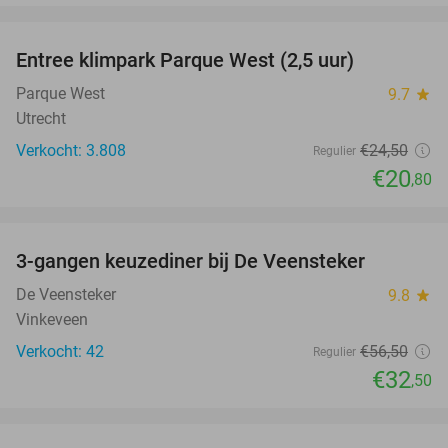
favorite_border
Entree klimpark Parque West (2,5 uur)
15%
Parque West
9.7
star
Utrecht
Verkocht: 3.808
€24
,50
Regulier
€20
,80
favorite_border
3-gangen keuzediner bij De Veensteker
42%
De Veensteker
9.8
star
Vinkeveen
Verkocht: 42
€56
,50
Regulier
€32
,50
favorite_border