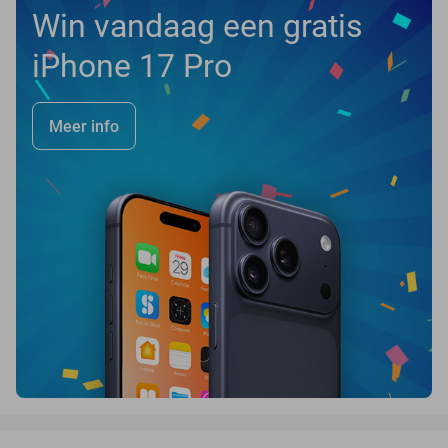
Win vandaag een gratis
iPhone 17 Pro
Meer info
favorite_border