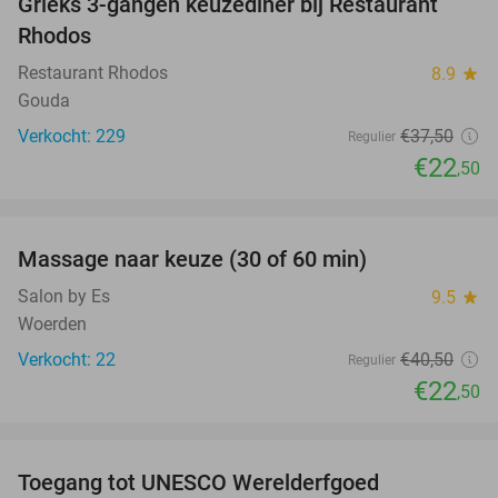
Grieks 3-gangen keuzediner bij Restaurant
40%
Rhodos
Restaurant Rhodos
8.9
star
Gouda
Verkocht: 229
€37
,50
Regulier
€22
,50
favorite_border
Massage naar keuze (30 of 60 min)
44%
Salon by Es
9.5
star
Woerden
Verkocht: 22
€40
,50
Regulier
€22
,50
favorite_border
Toegang tot UNESCO Werelderfgoed
28%