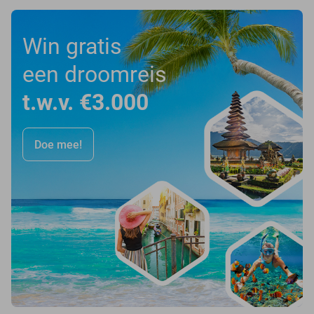
Win gratis
een droomreis
t.w.v. €3.000
Doe mee!