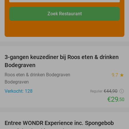
Zoek Restaurant
favorite_border
3-gangen keuzediner bij Roos eten & drinken
34%
Bodegraven
Roos eten & drinken Bodegraven
9.7
star
Bodegraven
Verkocht: 128
€44
,90
Regulier
€29
,50
favorite_border
Entree WONDR Experience inc. Spongebob
27%