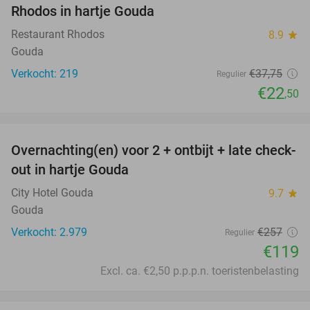
Rhodos in hartje Gouda
Restaurant Rhodos
8.9
star
Gouda
Verkocht: 219
€37
,75
Regulier
€22
,50
favorite_border
Overnachting(en) voor 2 + ontbijt + late check-
54%
out in hartje Gouda
City Hotel Gouda
9.7
star
Gouda
Verkocht: 2.979
€257
Regulier
€119
Excl. ca. €2,50 p.p.p.n. toeristenbelasting
favorite_border