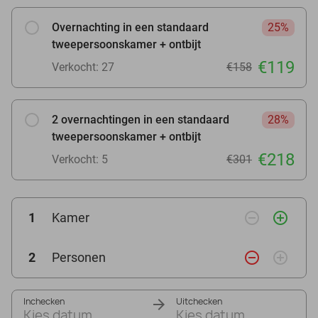
Overnachting in een standaard
25%
tweepersoonskamer + ontbijt
€119
Verkocht: 27
€158
2 overnachtingen in een standaard
28%
tweepersoonskamer + ontbijt
€218
Verkocht: 5
€301
remove_circle_outline
add_circle_outline
1
Kamer
remove_circle_outline
add_circle_outline
2
Personen
Inchecken
Uitchecken
Kies datum
Kies datum