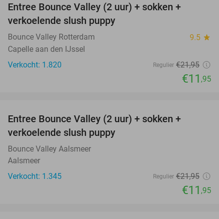
Entree Bounce Valley (2 uur) + sokken +
46%
verkoelende slush puppy
Bounce Valley Rotterdam
9.5
star
Capelle aan den IJssel
Verkocht: 1.820
€21
,95
Regulier
€11
,95
favorite_border
Entree Bounce Valley (2 uur) + sokken +
46%
verkoelende slush puppy
Bounce Valley Aalsmeer
Aalsmeer
Verkocht: 1.345
€21
,95
Regulier
€11
,95
favorite_border