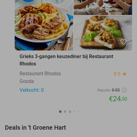
favorite_border
Grieks 3-gangen keuzediner bij Restaurant
Rhodos
Restaurant Rhodos
8.9
star
Gouda
Verkocht: 0
€48
Regulier
€24
,50
favorite_border
Deals in 't Groene Hart