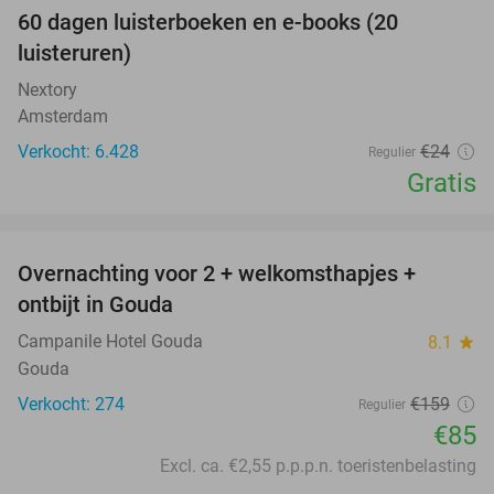
100%
60 dagen luisterboeken en e-books (20
luisteruren)
Nextory
Amsterdam
Verkocht: 6.428
€24
Regulier
Gratis
favorite_border
Overnachting voor 2 + welkomsthapjes +
47%
ontbijt in Gouda
Campanile Hotel Gouda
8.1
star
Gouda
Verkocht: 274
€159
Regulier
€85
Excl. ca. €2,55 p.p.p.n. toeristenbelasting