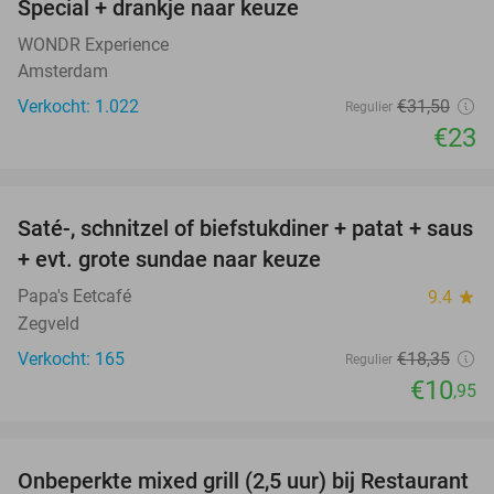
Special + drankje naar keuze
WONDR Experience
Amsterdam
Verkocht: 1.022
€31
,50
Regulier
€23
favorite_border
Saté-, schnitzel of biefstukdiner + patat + saus
40%
+ evt. grote sundae naar keuze
Papa's Eetcafé
9.4
star
Zegveld
Verkocht: 165
€18
,35
Regulier
€10
,95
favorite_border
Onbeperkte mixed grill (2,5 uur) bij Restaurant
40%