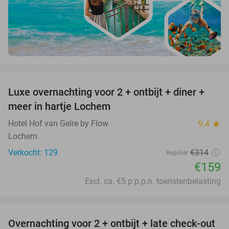
favorite_border
Luxe overnachting voor 2 + ontbijt + diner +
49%
meer in hartje Lochem
Hotel Hof van Gelre by Flow
9.4
star
Lochem
Verkocht: 129
€314
Regulier
€159
Excl. ca. €5 p.p.p.n. toeristenbelasting
favorite_border
Overnachting voor 2 + ontbijt + late check-out
41%