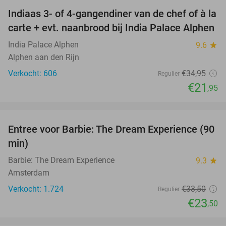
Indiaas 3- of 4-gangendiner van de chef of à la
37%
carte + evt. naanbrood bij India Palace Alphen
India Palace Alphen
9.6
star
Alphen aan den Rijn
Verkocht: 606
€34
,95
Regulier
€21
,95
favorite_border
Entree voor Barbie: The Dream Experience (90
30%
min)
Barbie: The Dream Experience
9.3
star
Amsterdam
Verkocht: 1.724
€33
,50
Regulier
€23
,50
favorite_border