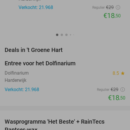
Verkocht: 21.968
€29
Regulier
€18
,50
favorite_border
Deals in 't Groene Hart
Entree voor het Dolfinarium
36%
Dolfinarium
8.5
star
Harderwijk
Verkocht: 21.968
€29
Regulier
€18
,50
favorite_border
Wasprogramma 'Het Beste' + RainTecs
35%
Pantser-wax