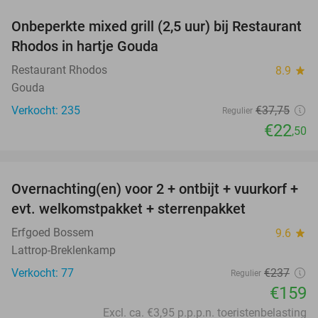
Onbeperkte mixed grill (2,5 uur) bij Restaurant
40%
Rhodos in hartje Gouda
Restaurant Rhodos
8.9
star
Gouda
Verkocht: 235
€37
,75
Regulier
€22
,50
favorite_border
Overnachting(en) voor 2 + ontbijt + vuurkorf +
33%
evt. welkomstpakket + sterrenpakket
Erfgoed Bossem
9.6
star
Lattrop-Breklenkamp
Verkocht: 77
€237
Regulier
€159
Excl. ca. €3,95 p.p.p.n. toeristenbelasting