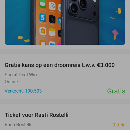
favorite_border
Gratis kans op een droomreis t.w.v. €3.000
Social Deal Win
Online
Gratis
Verkocht: 190.503
favorite_border
Ticket voor Rasti Rostelli
20%
NEW
TODAY
Rasti Rostelli
9.0
star