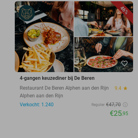
46%
favorite_border
4-gangen keuzediner bij De Beren
Restaurant De Beren Alphen aan den Rijn
9.4
star
Alphen aan den Rijn
Verkocht: 1.240
€47
,70
Regulier
€25
,95