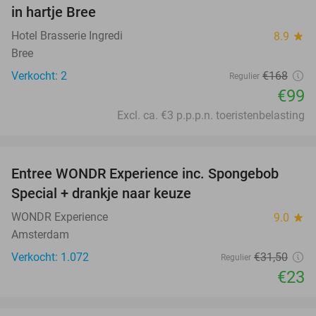
NEW
in hartje Bree
TODAY
Hotel Brasserie Ingredi
8.9
star
Bree
Verkocht: 2
€168
Regulier
€99
Excl. ca. €3 p.p.p.n. toeristenbelasting
favorite_border
Entree WONDR Experience inc. Spongebob
27%
Special + drankje naar keuze
WONDR Experience
9.0
star
Amsterdam
Verkocht: 1.072
€31
,50
Regulier
€23
favorite_border