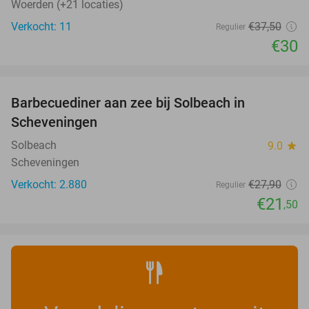
Woerden (+21 locaties)
Verkocht: 11
€37
,50
Regulier
€30
favorite_border
Barbecuediner aan zee bij Solbeach in
23%
Scheveningen
Solbeach
9.0
star
Scheveningen
Verkocht: 2.880
€27
,90
Regulier
€21
,50