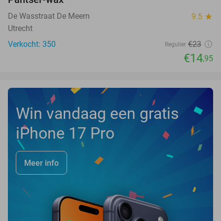
De Wasstraat De Meern
9.5
star
Utrecht
Verkocht: 350
€23
Regulier
€14
,95
Win vandaag een gratis
iPhone 17 Pro
Meer info