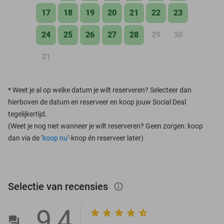
17
18
19
20
21
22
23
24
25
26
27
28
29
30
31
*
Weet je al op welke datum je wilt reserveren? Selecteer dan
hierboven de datum en reserveer en koop jouw Social Deal
tegelijkertijd.
(Weet je nog niet wanneer je wilt reserveren? Geen zorgen: koop
dan via de ‘
koop nu
’-knop én reserveer later)
Selectie van recensies
info_outlined
9,4