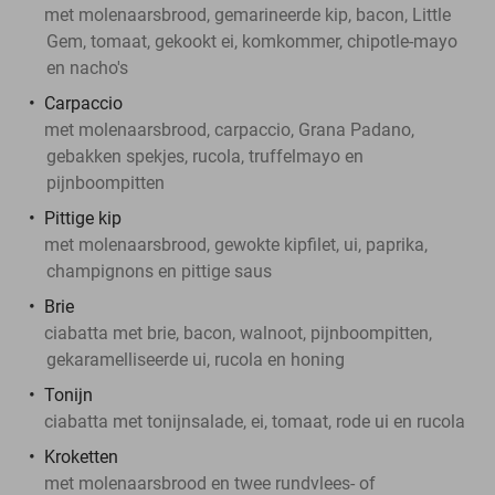
met molenaarsbrood, gemarineerde kip, bacon, Little
Gem, tomaat, gekookt ei, komkommer, chipotle-mayo
en nacho's
Carpaccio
met molenaarsbrood, carpaccio, Grana Padano,
gebakken spekjes, rucola, truffelmayo en
pijnboompitten
Pittige kip
met molenaarsbrood, gewokte kipfilet, ui, paprika,
champignons en pittige saus
Brie
ciabatta met brie, bacon, walnoot, pijnboompitten,
gekaramelliseerde ui, rucola en honing
Tonijn
ciabatta met tonijnsalade, ei, tomaat, rode ui en rucola
Kroketten
met molenaarsbrood en twee rundvlees- of