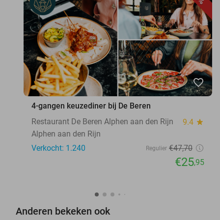
favorite_border
4-gangen keuzediner bij De Beren
Restaurant De Beren Alphen aan den Rijn
9.4
star
Alphen aan den Rijn
Verkocht: 1.240
€47
,70
Regulier
€25
,95
Anderen bekeken ook