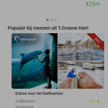
€25
,95
Populair bij mensen uit 't Groene Hart:
36%
favorite_border
Entree voor het Dolfinarium
Dolfinarium
8.5
star
Harderwijk