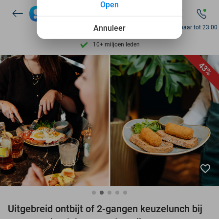
Open
7 dagen per week beschikbaar
10+ miljoen leden
Annuleer
Bereikbaar tot 23:00
9,4
op basis van
206.489 reviews
Ontdek 15.000+ deals
43%
7 dagen per week beschikbaar
10+ miljoen leden
favorite_border
Uitgebreid ontbijt of 2-gangen keuzelunch bij