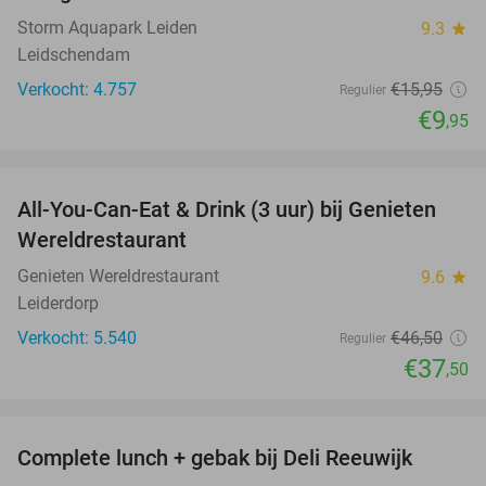
Storm Aquapark Leiden
9.3
star
Leidschendam
Verkocht: 4.757
€15
,95
Regulier
€9
,95
favorite_border
All-You-Can-Eat & Drink (3 uur) bij Genieten
19%
Wereldrestaurant
Genieten Wereldrestaurant
9.6
star
Leiderdorp
Verkocht: 5.540
€46
,50
Regulier
€37
,50
favorite_border
Complete lunch + gebak bij Deli Reeuwijk
35%