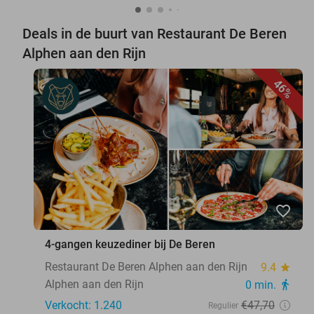
Deals in de buurt van Restaurant De Beren
Alphen aan den Rijn
46%
favorite_border
4-gangen keuzediner bij De Beren
Restaurant De Beren Alphen aan den Rijn
9.4
star
Alphen aan den Rijn
0 min.
directions_walk
Verkocht: 1.240
€47
,70
Regulier