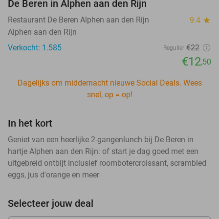
De Beren in Alphen aan den Rijn
Restaurant De Beren Alphen aan den Rijn
9.4
star
Alphen aan den Rijn
Verkocht: 1.585
€22
Regulier
€12
,50
Dagelijks om middernacht nieuwe Social Deals. Wees
snel, op = op!
In het kort
Geniet van een heerlijke 2-gangenlunch bij De Beren in
hartje Alphen aan den Rijn: of start je dag goed met een
uitgebreid ontbijt inclusief roombotercroissant, scrambled
eggs, jus d'orange en meer
Selecteer jouw deal