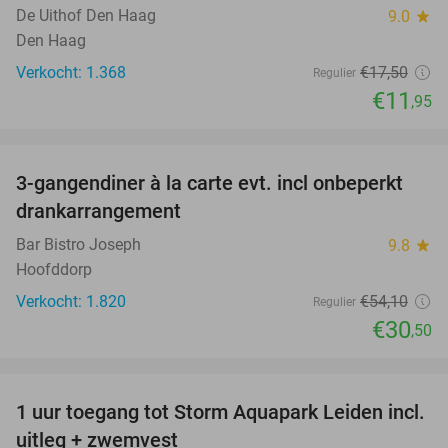
De Uithof Den Haag
9.0
star
Den Haag
Verkocht: 1.368
€17
,50
Regulier
€11
,95
favorite_border
3-gangendiner à la carte evt. incl onbeperkt
44%
drankarrangement
Bar Bistro Joseph
9.8
star
Hoofddorp
Verkocht: 1.820
€54
,10
Regulier
€30
,50
favorite_border
1 uur toegang tot Storm Aquapark Leiden incl.
38%
uitleg + zwemvest