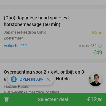
favorite_border
(Duo) Japanese head spa + evt.
45%
hotstonemassage (60 min)
Japanese Headspa Clinic
9.5
star
Zoetermeer
Verkocht: 269
€89
Regulier
€49
favorite_border
Overnachting voor 2 + evt. ontbijt en 3-
gangendiner bij Fletcher Hotels
close
OPEN IN APP
Fletcher Hotels
Nieuwegein (+ meerdere locaties)
€12
shopping_cart
Selecteer deal
€45
Verkocht: 18.578
,50