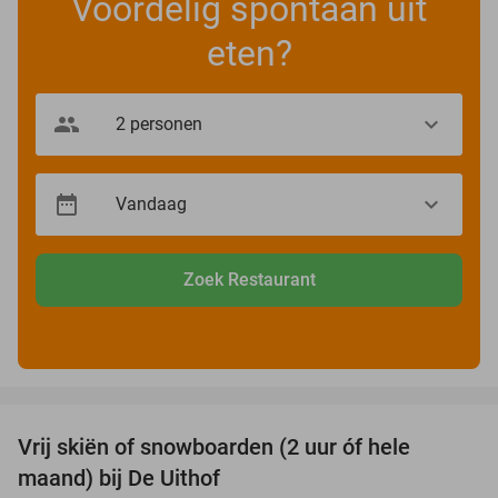
Voordelig spontaan uit
eten?
Zoek Restaurant
favorite_border
Vrij skiën of snowboarden (2 uur óf hele
32%
maand) bij De Uithof