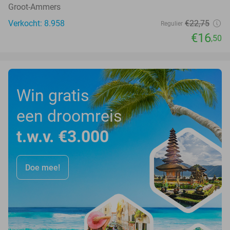
Groot-Ammers
Verkocht: 8.958
€22
,75
Regulier
€16
,50
Win gratis
een droomreis
t.w.v. €3.000
Doe mee!