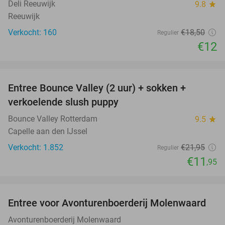
Deli Reeuwijk
9.8
star
Reeuwijk
Verkocht: 160
€18
,50
Regulier
€12
favorite_border
Entree Bounce Valley (2 uur) + sokken +
46%
verkoelende slush puppy
Bounce Valley Rotterdam
9.5
star
Capelle aan den IJssel
Verkocht: 1.852
€21
,95
Regulier
€11
,95
favorite_border
Entree voor Avonturenboerderij Molenwaard
27%
Avonturenboerderij Molenwaard