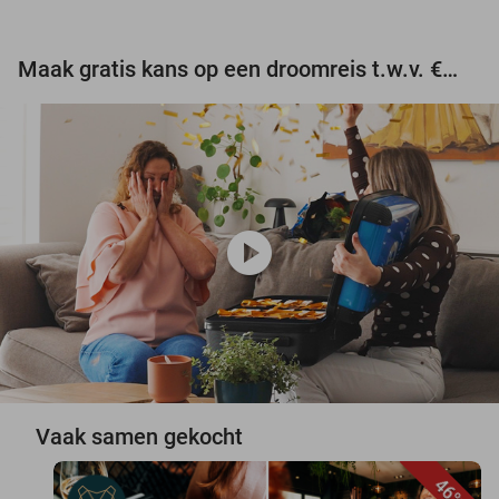
Maak gratis kans op een droomreis t.w.v. €3.000!
play_circle
Vaak samen gekocht
46%