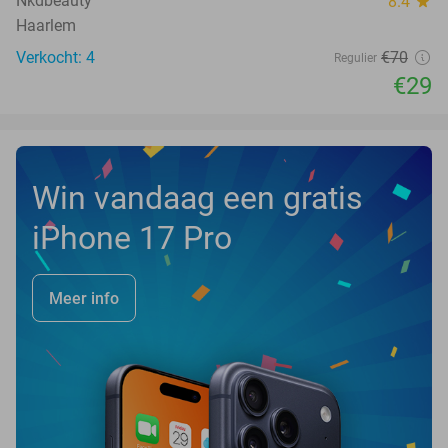
Nkdbeauty
8.4
star
Haarlem
Verkocht: 4
€70
Regulier
€29
Win vandaag een gratis
iPhone 17 Pro
Meer info