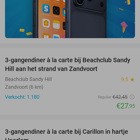
favorite_border
3-gangendiner à la carte bij Beachclub Sandy
34%
Hill aan het strand van Zandvoort
Beachclub Sandy Hill
9.5
star
Zandvoort (6 km)
Verkocht: 1.180
€42
,45
Regulier
€27
,95
favorite_border
3-gangendiner à la carte bij Carillon in hartje
28%