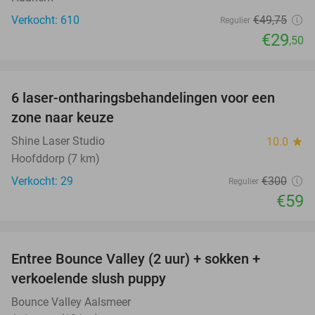
Verkocht: 610
€49
,75
Regulier
€29
,50
favorite_border
6 laser-ontharingsbehandelingen voor een
80%
zone naar keuze
Shine Laser Studio
10.0
star
Hoofddorp (7 km)
Verkocht: 29
€300
Regulier
€59
favorite_border
Entree Bounce Valley (2 uur) + sokken +
46%
verkoelende slush puppy
Bounce Valley Aalsmeer