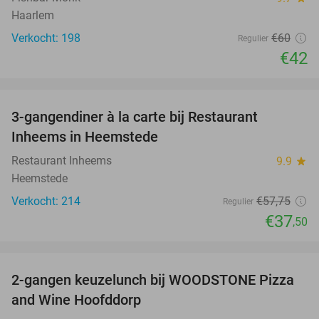
Haarlem
Verkocht: 198
€60
Regulier
€42
favorite_border
3-gangendiner à la carte bij Restaurant
35%
Inheems in Heemstede
Restaurant Inheems
9.9
star
Heemstede
Verkocht: 214
€57
,75
Regulier
€37
,50
favorite_border
2-gangen keuzelunch bij WOODSTONE Pizza
40%
and Wine Hoofddorp