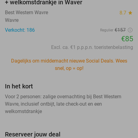
+ welkomstdrankje in Waver
Best Western Wavre
8.7
star
Wavre
Verkocht: 186
€157
Regulier
€85
Excl. ca. €1 p.p.p.n. toeristenbelasting
Dagelijks om middernacht nieuwe Social Deals. Wees
snel, op = op!
In het kort
Voor 2 personen: zalige overnachting bij Best Western
Wavre, inclusief ontbijt, late check-out en een
welkomstdrankje
Reserveer jouw deal