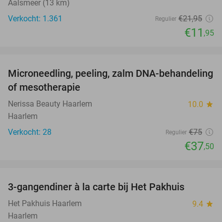
Aalsmeer (13 km)
Verkocht: 1.361
€21
,95
Regulier
€11
,95
favorite_border
Microneedling, peeling, zalm DNA-behandeling
50%
of mesotherapie
Nerissa Beauty Haarlem
10.0
star
Haarlem
Verkocht: 28
€75
Regulier
€37
,50
favorite_border
3-gangendiner à la carte bij Het Pakhuis
26%
Het Pakhuis Haarlem
9.4
star
Haarlem