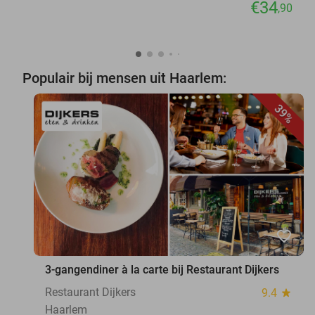
€34
,90
Populair bij mensen uit Haarlem:
39%
favorite_border
3-gangendiner à la carte bij Restaurant Dijkers
Restaurant Dijkers
9.4
star
Haarlem