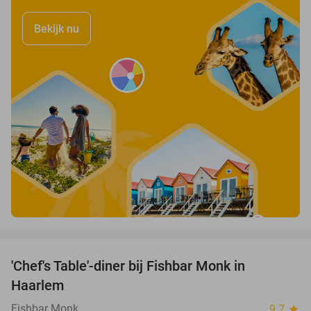
Bekijk nu
favorite_border
'Chef's Table'-diner bij Fishbar Monk in
30%
Haarlem
Fishbar Monk
9.7
star