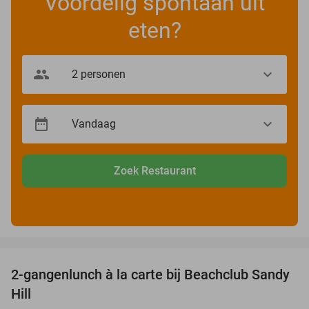
Voordelig spontaan uit
eten?
Zoek Restaurant
favorite_border
2-gangenlunch à la carte bij Beachclub Sandy
49%
Hill