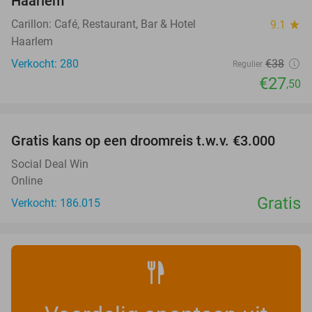
Haarlem
Carillon: Café, Restaurant, Bar & Hotel
9.1
star
Haarlem
Verkocht: 280
€38
Regulier
€27
,50
favorite_border
Gratis kans op een droomreis t.w.v. €3.000
Social Deal Win
Online
Gratis
Verkocht: 186.015