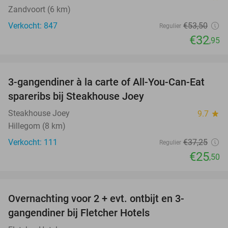
Zandvoort (6 km)
Verkocht: 847
€53
,50
Regulier
€32
,95
favorite_border
3-gangendiner à la carte of All-You-Can-Eat
32%
spareribs bij Steakhouse Joey
Steakhouse Joey
9.7
star
Hillegom (8 km)
Verkocht: 111
€37
,25
Regulier
€25
,50
favorite_border
Overnachting voor 2 + evt. ontbijt en 3-
gangendiner bij Fletcher Hotels