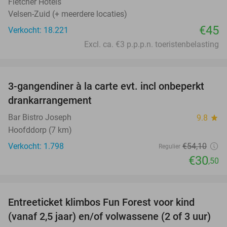
Fletcher Hotels
Velsen-Zuid (+ meerdere locaties)
€45
Verkocht: 18.221
Excl. ca. €3 p.p.p.n. toeristenbelasting
favorite_border
3-gangendiner à la carte evt. incl onbeperkt
44%
drankarrangement
Bar Bistro Joseph
9.8
star
Hoofddorp (7 km)
Verkocht: 1.798
€54
,10
Regulier
€30
,50
favorite_border
Entreeticket klimbos Fun Forest voor kind
32%
(vanaf 2,5 jaar) en/of volwassene (2 of 3 uur)