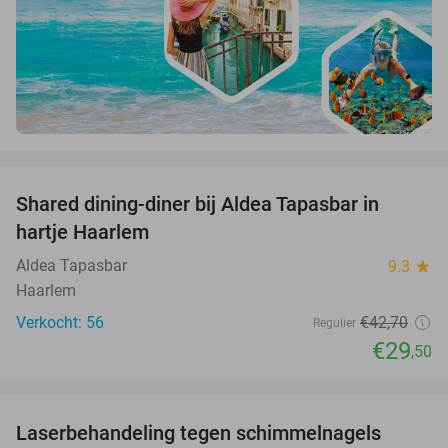
favorite_border
Shared dining-diner bij Aldea Tapasbar in
31%
hartje Haarlem
Aldea Tapasbar
9.3
star
Haarlem
Verkocht: 56
€42
,70
Regulier
€29
,50
favorite_border
Laserbehandeling tegen schimmelnagels
59%