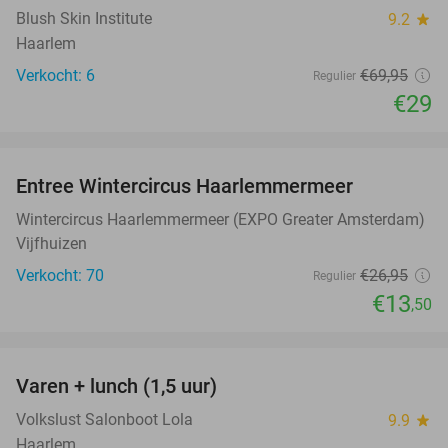
Blush Skin Institute
9.2
star
Haarlem
Verkocht: 6
€69
,95
Regulier
€29
favorite_border
Entree Wintercircus Haarlemmermeer
50%
Wintercircus Haarlemmermeer (EXPO Greater Amsterdam)
Vijfhuizen
Verkocht: 70
€26
,95
Regulier
€13
,50
favorite_border
Varen + lunch (1,5 uur)
41%
Volkslust Salonboot Lola
9.9
star
Haarlem