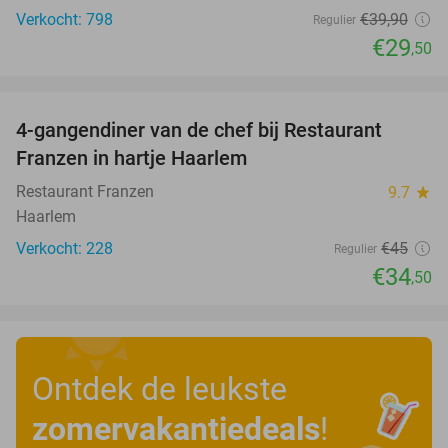
Verkocht: 798
€39
,90
Regulier
€29
,50
favorite_border
4-gangendiner van de chef bij Restaurant
23%
Franzen in hartje Haarlem
Restaurant Franzen
9.7
star
Haarlem
Verkocht: 228
€45
Regulier
€34
,50
Ontdek de leukste
zomervakantiedeals
!