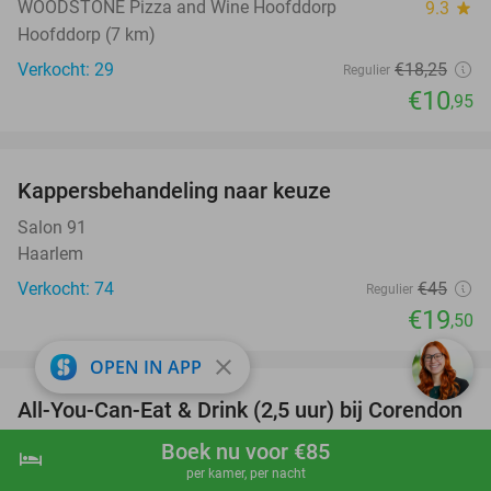
WOODSTONE Pizza and Wine Hoofddorp
9.3
star
Hoofddorp (7 km)
Verkocht: 29
€18
,25
Regulier
€10
,95
favorite_border
Kappersbehandeling naar keuze
57%
Salon 91
Haarlem
Verkocht: 74
€45
Regulier
€19
,50
favorite_border
close
OPEN IN APP
All-You-Can-Eat & Drink (2,5 uur) bij Corendon
37%
Village Hotel
Boek nu voor €85
hotel
shopping_cart
Boek nu
navigate_next
per kamer, per nacht
Corendon Village Hotel Amsterdam
8.7
star