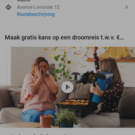
Avenue Lavoisier 12
Routebeschrijving
Maak gratis kans op een droomreis t.w.v. €3.000!
play_circle