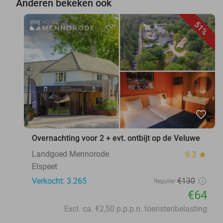
Anderen bekeken ook
51%
favorite_border
Overnachting voor 2 + evt. ontbijt op de Veluwe
Landgoed Mennorode
9.3
star
Elspeet
Verkocht: 3.265
€130
Regulier
€64
Excl. ca. €2,50 p.p.p.n. toeristenbelasting