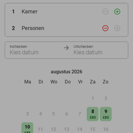
remove_circle_outline
add_circle_outline
1
Kamer
remove_circle_outline
add_circle_outline
2
Personen
Inchecken
Uitchecken
Kies datum
Kies datum
augustus 2026
Ma
Di
Wo
Do
Vr
Za
Zo
1
2
8
9
3
4
5
6
7
€85
€85
10
11
12
13
14
15
16
€85