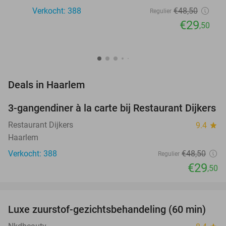
Verkocht: 388
€48
,50
Regulier
€29
,50
favorite_border
Deals in Haarlem
3-gangendiner à la carte bij Restaurant Dijkers
39%
Restaurant Dijkers
9.4
star
Haarlem
Verkocht: 388
€48
,50
Regulier
€29
,50
favorite_border
Luxe zuurstof-gezichtsbehandeling (60 min)
59%
NEW
TODAY