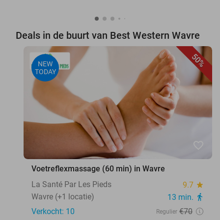
Deals in de buurt van Best Western Wavre
50%
NEW
TODAY
favorite_border
Voetreflexmassage (60 min) in Wavre
La Santé Par Les Pieds
9.7
star
Wavre (+1 locatie)
13 min.
directions_walk
Verkocht: 10
€70
Regulier