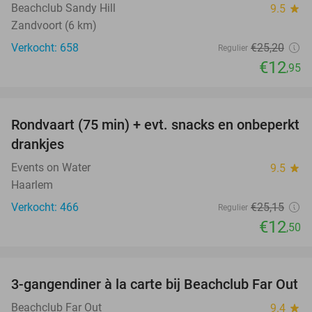
Beachclub Sandy Hill
9.5
star
Zandvoort (6 km)
Verkocht: 658
€25
,20
Regulier
€12
,95
favorite_border
Rondvaart (75 min) + evt. snacks en onbeperkt
50%
drankjes
Events on Water
9.5
star
Haarlem
Verkocht: 466
€25
,15
Regulier
€12
,50
favorite_border
3-gangendiner à la carte bij Beachclub Far Out
38%
Beachclub Far Out
9.4
star