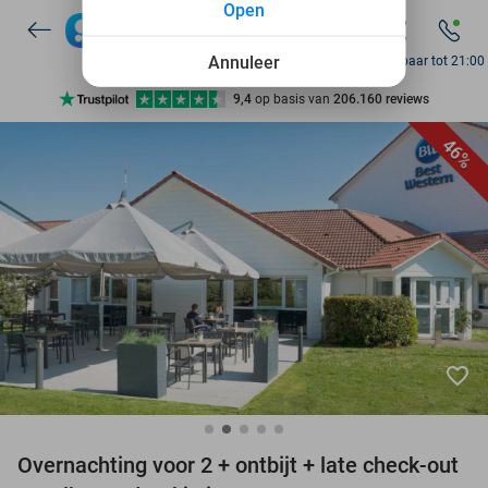
Open
10+ miljoen leden
Annuleer
Bereikbaar tot 21:00
9,4
op basis van
206.160 reviews
Ontdek 15.000+ deals
46%
7 dagen per week beschikbaar
10+ miljoen leden
favorite_border
Overnachting voor 2 + ontbijt + late check-out