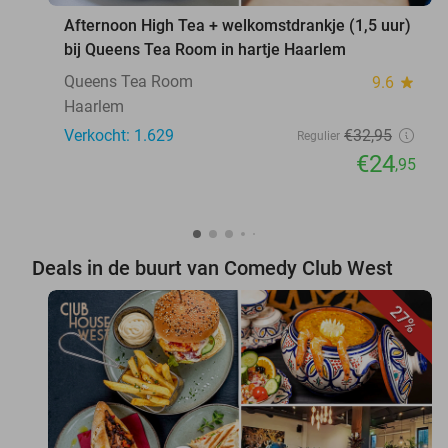
Afternoon High Tea + welkomstdrankje (1,5 uur)
bij Queens Tea Room in hartje Haarlem
Queens Tea Room
9.6
star
Haarlem
Verkocht: 1.629
€32
,95
Regulier
€24
,95
Deals in de buurt van Comedy Club West
27%