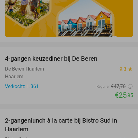
favorite_border
4-gangen keuzediner bij De Beren
46%
De Beren Haarlem
9.3
star
Haarlem
Verkocht: 1.361
€47
,70
Regulier
€25
,95
favorite_border
2-gangenlunch à la carte bij Bistro Sud in
35%
Haarlem