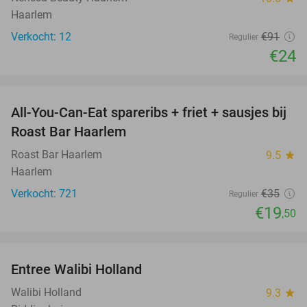
Haarlem
Verkocht: 12
€91
Regulier
€24
favorite_border
All-You-Can-Eat spareribs + friet + sausjes bij
44%
Roast Bar Haarlem
Roast Bar Haarlem
9.5
star
Haarlem
Verkocht: 721
€35
Regulier
€19
,50
favorite_border
Entree Walibi Holland
25%
Walibi Holland
9.3
star