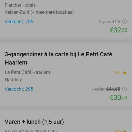
Fletcher Hotels
Velsen-Zuid (+ meerdere locaties)
Verkocht: 785
€55
Regulier
€32
,50
favorite_border
3-gangendiner à la carte bij Le Petit Café
32%
Haarlem
Le Petit Café Haarlem
9.4
star
Haarlem
Verkocht: 295
€44
,65
Regulier
€30
,50
favorite_border
Varen + lunch (1,5 uur)
41%
Volkslust Salonboot Lola
9.9
star