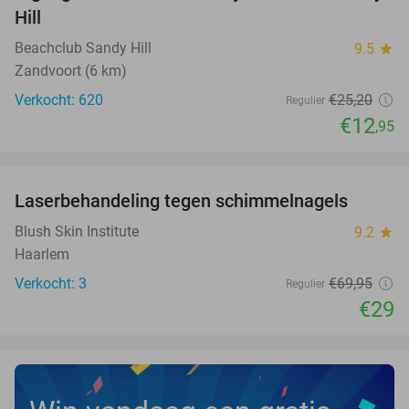
Hill
Beachclub Sandy Hill
9.5
star
Zandvoort (6 km)
Verkocht: 620
€25
,20
Regulier
€12
,95
favorite_border
Laserbehandeling tegen schimmelnagels
59%
NEW
TODAY
Blush Skin Institute
9.2
star
Haarlem
Verkocht: 3
€69
,95
Regulier
€29