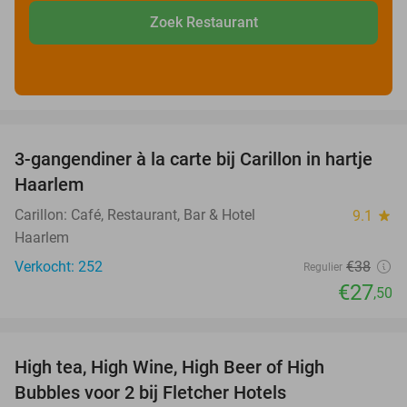
Zoek Restaurant
favorite_border
3-gangendiner à la carte bij Carillon in hartje
28%
Haarlem
Carillon: Café, Restaurant, Bar & Hotel
9.1
star
Haarlem
Verkocht: 252
€38
Regulier
€27
,50
favorite_border
High tea, High Wine, High Beer of High
41%
Bubbles voor 2 bij Fletcher Hotels