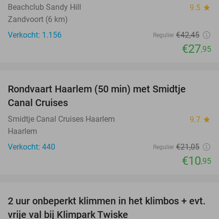
Beachclub Sandy Hill
9.5
star
Zandvoort (6 km)
Verkocht: 1.156
€42
,45
Regulier
€27
,95
favorite_border
Rondvaart Haarlem (50 min) met Smidtje
48%
Canal Cruises
Smidtje Canal Cruises Haarlem
9.7
star
Haarlem
Verkocht: 440
€21
,05
Regulier
€10
,95
favorite_border
2 uur onbeperkt klimmen in het klimbos + evt.
23%
vrije val bij Klimpark Twiske