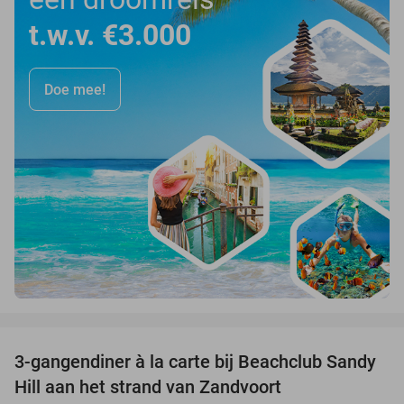
t.w.v. €3.000
Doe mee!
favorite_border
3-gangendiner à la carte bij Beachclub Sandy
34%
Hill aan het strand van Zandvoort