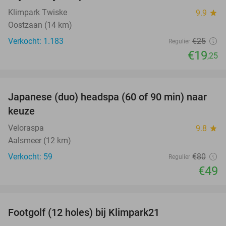
Klimpark Twiske
9.9
star
Oostzaan (14 km)
Verkocht: 1.183
€25
Regulier
€19
,25
favorite_border
Japanese (duo) headspa (60 of 90 min) naar
39%
keuze
Veloraspa
9.8
star
Aalsmeer (12 km)
Verkocht: 59
€80
Regulier
€49
favorite_border
Footgolf (12 holes) bij Klimpark21
38%