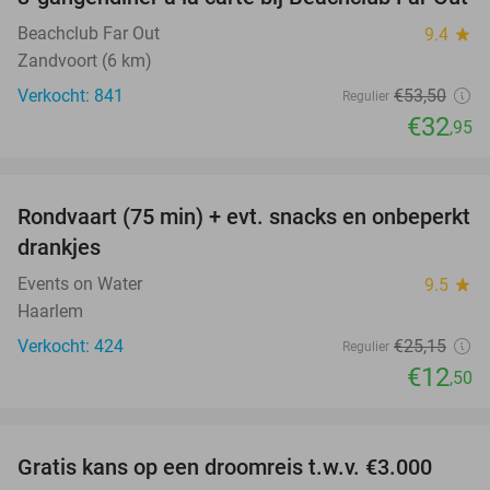
38%
Beachclub Far Out
9.4
star
Zandvoort (6 km)
Verkocht: 841
€53
,50
Regulier
€32
,95
favorite_border
Rondvaart (75 min) + evt. snacks en onbeperkt
50%
drankjes
Events on Water
9.5
star
Haarlem
Verkocht: 424
€25
,15
Regulier
€12
,50
favorite_border
Gratis kans op een droomreis t.w.v. €3.000