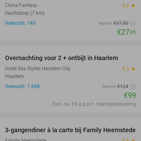
China Fantasy
9.2
star
Hoofddorp (7 km)
Verkocht: 149
€37
,50
Regulier
€27
,95
favorite_border
Overnachting voor 2 + ontbijt in Haarlem
20%
Hotel ibis Styles Haarlem City
9.3
star
Haarlem
Verkocht: 1.668
€124
Regulier
€99
Excl. ca. €6 p.p.p.n. toeristenbelasting
favorite_border
3-gangendiner à la carte bij Family Heemstede
34%
Family Heemstede
9.8
star