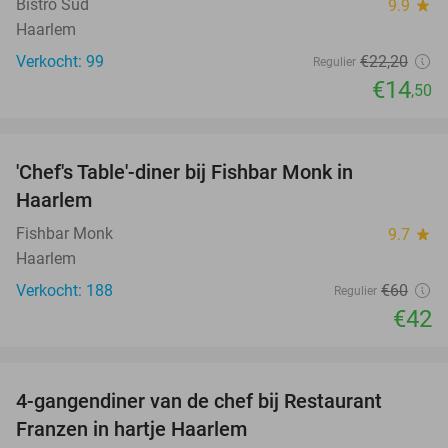
Bistro Sud
9.9
star
Haarlem
Verkocht: 99
€22
,20
Regulier
€14
,50
favorite_border
'Chef's Table'-diner bij Fishbar Monk in
30%
Haarlem
Fishbar Monk
9.7
star
Haarlem
Verkocht: 188
€60
Regulier
€42
favorite_border
4-gangendiner van de chef bij Restaurant
23%
Franzen in hartje Haarlem