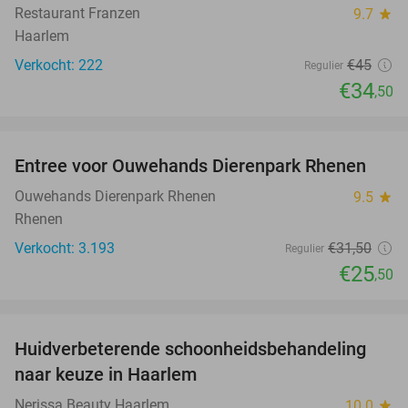
Restaurant Franzen
9.7
star
Haarlem
Verkocht: 222
€45
Regulier
€34
,50
favorite_border
Entree voor Ouwehands Dierenpark Rhenen
19%
Ouwehands Dierenpark Rhenen
9.5
star
Rhenen
Verkocht: 3.193
€31
,50
Regulier
€25
,50
favorite_border
Huidverbeterende schoonheidsbehandeling
74%
naar keuze in Haarlem
Nerissa Beauty Haarlem
10.0
star