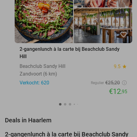
favorite_border
2-gangenlunch à la carte bij Beachclub Sandy
Hill
Beachclub Sandy Hill
9.5
star
Zandvoort (6 km)
Verkocht: 620
€25
,20
Regulier
€12
,95
favorite_border
Deals in Haarlem
2-gangenlunch à la carte bij Beachclub Sandy
49%