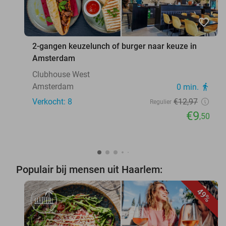
favorite_border
2-gangen keuzelunch of burger naar keuze in
Amsterdam
Clubhouse West
Amsterdam
0 min.
directions_walk
Verkocht: 8
€12
,97
Regulier
€9
,50
Populair bij mensen uit Haarlem:
49%