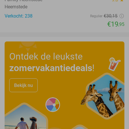
Heemstede
Verkocht: 238
€30
,15
Regulier
€19
,95
Ontdek de leukste
zomervakantiedeals
!
Bekijk nu