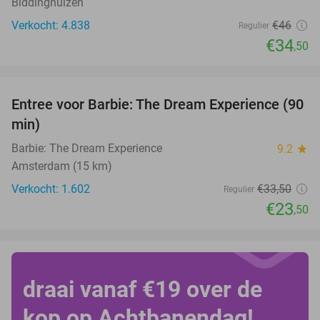
Biddinghuizen
Verkocht: 4.838
€46
Regulier
€34
,50
favorite_border
Entree voor Barbie: The Dream Experience (90
30%
min)
Barbie: The Dream Experience
9.2
star
Amsterdam (15 km)
Verkocht: 1.602
€33
,50
Regulier
€23
,50
draai vanaf €19 over de
kop op Achtbanendag!