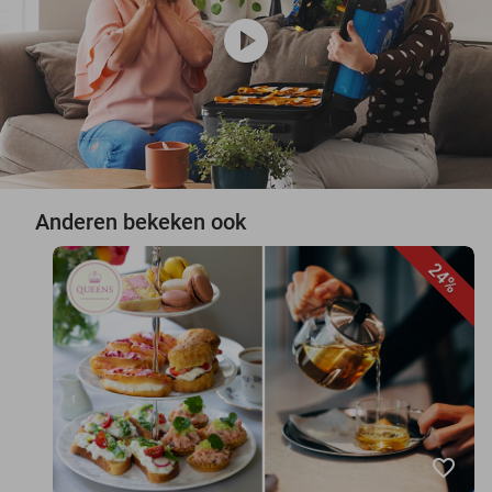
play_circle
Anderen bekeken ook
24%
favorite_border