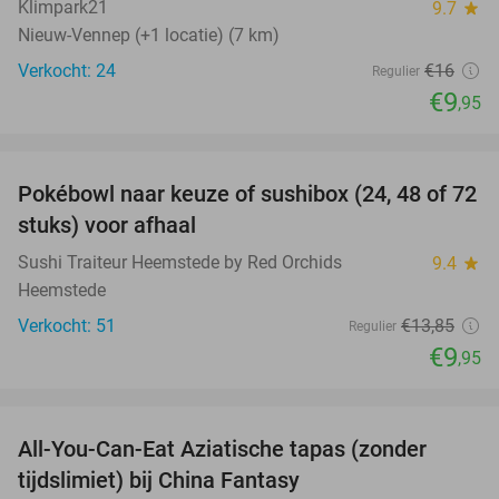
Klimpark21
9.7
star
Nieuw-Vennep (+1 locatie) (7 km)
Verkocht: 24
€16
Regulier
€9
,95
favorite_border
Pokébowl naar keuze of sushibox (24, 48 of 72
28%
stuks) voor afhaal
Sushi Traiteur Heemstede by Red Orchids
9.4
star
Heemstede
Verkocht: 51
€13
,85
Regulier
€9
,95
favorite_border
All-You-Can-Eat Aziatische tapas (zonder
25%
tijdslimiet) bij China Fantasy