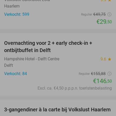
Haarlem
Verkocht: 599
€49
,75
Regulier
€29
,50
favorite_border
Overnachting voor 2 + early check-in +
6%
ontbijtbuffet in Delft
Hampshire Hotel - Delft Centre
9.6
star
Delft
Verkocht: 84
€155
,88
Regulier
€146
,50
Excl. ca. €4,50 p.p.p.n. toeristenbelasting
favorite_border
3-gangendiner à la carte bij Volkslust Haarlem
43%