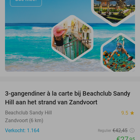
favorite_border
3-gangendiner à la carte bij Beachclub Sandy
34%
Hill aan het strand van Zandvoort
Beachclub Sandy Hill
9.5
star
Zandvoort (6 km)
Verkocht: 1.164
€42
,45
Regulier
€27
,95