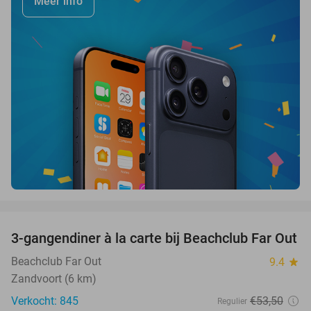
Meer info
favorite_border
3-gangendiner à la carte bij Beachclub Far Out
38%
Beachclub Far Out
9.4
star
Zandvoort (6 km)
Verkocht: 845
€53
,50
Regulier