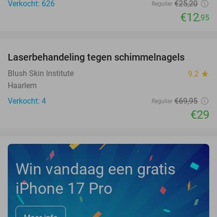
Verkocht: 626
€25
,20
Regulier
€12
,95
favorite_border
Laserbehandeling tegen schimmelnagels
59%
NEW
TODAY
Blush Skin Institute
9.2
star
Haarlem
Verkocht: 4
€69
,95
Regulier
€29
Win vandaag een gratis
iPhone 17 Pro