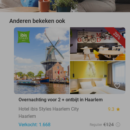
Anderen bekeken ook
20%
favorite_border
Overnachting voor 2 + ontbijt in Haarlem
Hotel ibis Styles Haarlem City
9.3
star
Haarlem
Verkocht: 1.668
€124
Regulier