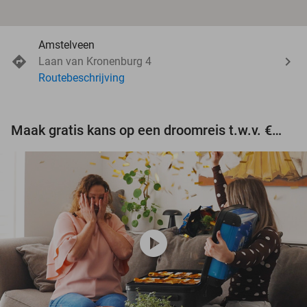
Amstelveen
Laan van Kronenburg 4
Routebeschrijving
Maak gratis kans op een droomreis t.w.v. €3.000!
play_circle