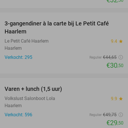
,50
favorite_border
3-gangendiner à la carte bij Le Petit Café
32%
Haarlem
Le Petit Café Haarlem
9.4
star
Haarlem
Verkocht: 295
€44
,65
Regulier
€30
,50
favorite_border
Varen + lunch (1,5 uur)
41%
Volkslust Salonboot Lola
9.9
star
Haarlem
Verkocht: 596
€49
,75
Regulier
€29
,50