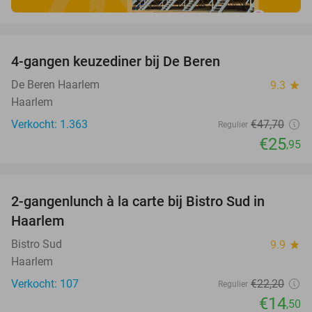
favorite_border
4-gangen keuzediner bij De Beren
46%
De Beren Haarlem
9.3
star
Haarlem
Verkocht: 1.363
€47
,70
Regulier
€25
,95
favorite_border
2-gangenlunch à la carte bij Bistro Sud in
35%
Haarlem
Bistro Sud
9.9
star
Haarlem
Verkocht: 107
€22
,20
Regulier
€14
,50