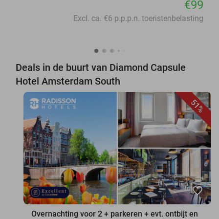
€99
Excl. ca. €6 p.p.p.n. toeristenbelasting
Deals in de buurt van Diamond Capsule
Hotel Amsterdam South
51%
favorite_border
Overnachting voor 2 + parkeren + evt. ontbijt en