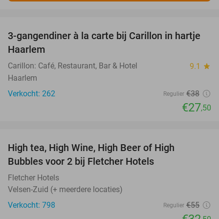
favorite_border
3-gangendiner à la carte bij Carillon in hartje
28%
Haarlem
Carillon: Café, Restaurant, Bar & Hotel
9.1
star
Haarlem
Verkocht: 262
€38
Regulier
€27
,50
favorite_border
High tea, High Wine, High Beer of High
41%
Bubbles voor 2 bij Fletcher Hotels
Fletcher Hotels
Velsen-Zuid (+ meerdere locaties)
Verkocht: 798
€55
Regulier
€32