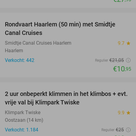
favorite_border
Rondvaart Haarlem (50 min) met Smidtje
48%
Canal Cruises
Smidtje Canal Cruises Haarlem
9.7
star
Haarlem
Verkocht: 442
€21
,05
Regulier
€10
,95
favorite_border
2 uur onbeperkt klimmen in het klimbos + evt.
23%
vrije val bij Klimpark Twiske
Klimpark Twiske
9.9
star
Oostzaan (14 km)
Verkocht: 1.184
€25
Regulier