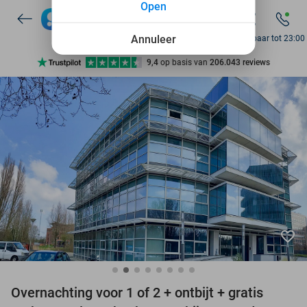
Open
7 dagen per week beschikbaar
10+ miljoen leden
Annuleer
Bereikbaar tot 23:00
9,4
op basis van
206.043 reviews
Ontdek 15.000+ deals
7 dagen per week beschikbaar
10+ miljoen leden
favorite_border
Overnachting voor 1 of 2 + ontbijt + gratis