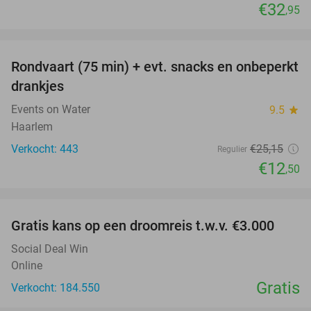
€32
,95
favorite_border
Rondvaart (75 min) + evt. snacks en onbeperkt
50%
drankjes
Events on Water
9.5
star
Haarlem
Verkocht: 443
€25
,15
Regulier
€12
,50
favorite_border
Gratis kans op een droomreis t.w.v. €3.000
Social Deal Win
Online
Gratis
Verkocht: 184.550