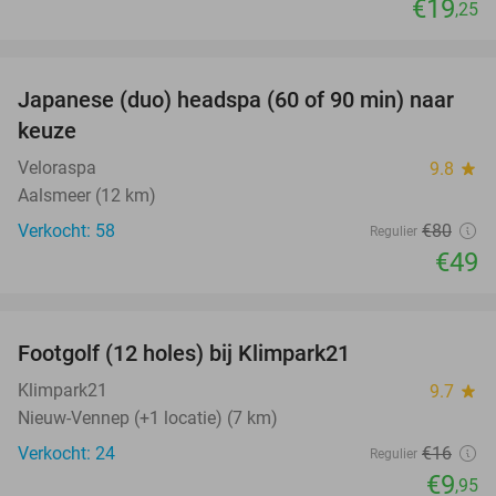
€19
,25
favorite_border
Japanese (duo) headspa (60 of 90 min) naar
39%
keuze
Veloraspa
9.8
star
Aalsmeer (12 km)
Verkocht: 58
€80
Regulier
€49
favorite_border
Footgolf (12 holes) bij Klimpark21
38%
Klimpark21
9.7
star
Nieuw-Vennep (+1 locatie) (7 km)
Verkocht: 24
€16
Regulier
€9
,95