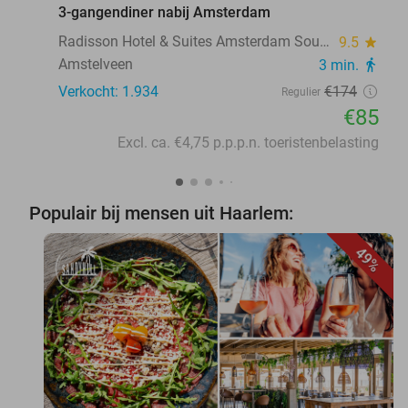
3-gangendiner nabij Amsterdam
Radisson Hotel & Suites Amsterdam South
9.5
star
Amstelveen
3 min.
directions_walk
Verkocht: 1.934
€174
Regulier
€85
Excl. ca. €4,75 p.p.p.n. toeristenbelasting
Populair bij mensen uit Haarlem:
49%