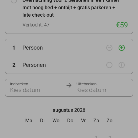
Overnachting voor 2 personen in een kamer
met hoog bed + ontbijt + gratis parkeren +
late check-out
€59
Verkocht: 47
remove_circle_outline
add_circle_outline
1
Persoon
remove_circle_outline
add_circle_outline
2
Personen
Inchecken
Uitchecken
Kies datum
Kies datum
augustus 2026
Ma
Di
Wo
Do
Vr
Za
Zo
1
2