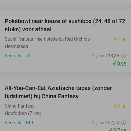
favorite_border
Pokébowl naar keuze of sushibox (24, 48 of 72
28%
stuks) voor afhaal
Sushi Traiteur Heemstede by Red Orchids
9.4
star
Heemstede
Verkocht: 51
€13
,85
Regulier
€9
,95
favorite_border
All-You-Can-Eat Aziatische tapas (zonder
25%
tijdslimiet) bij China Fantasy
China Fantasy
9.2
star
Hoofddorp (7 km)
Verkocht: 149
€37
,50
Regulier
€27