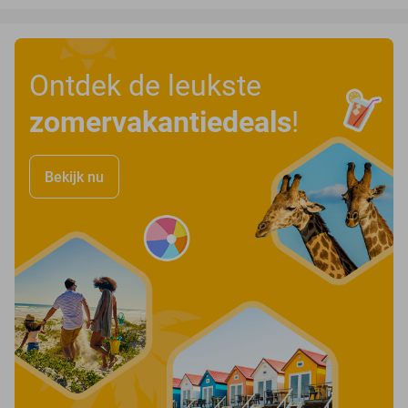
Ontdek de leukste
zomervakantiedeals
!
Bekijk nu