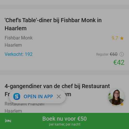
favorite_border
'Chef's Table'-diner bij Fishbar Monk in
30%
Haarlem
Fishbar Monk
9.7
star
Haarlem
Verkocht: 192
€60
Regulier
€42
favorite_border
4-gangendiner van de chef bij Restaurant
23%
Franzen in hartje Haarlem
close
OPEN IN APP
Restaurant Franzen
9.7
star
Haarlem
Boek nu voor €50
hotel
Verkocht: 228
€45
shopping_cart
Boek nu
navigate_next
Regulier
per kamer, per nacht
€34
,50