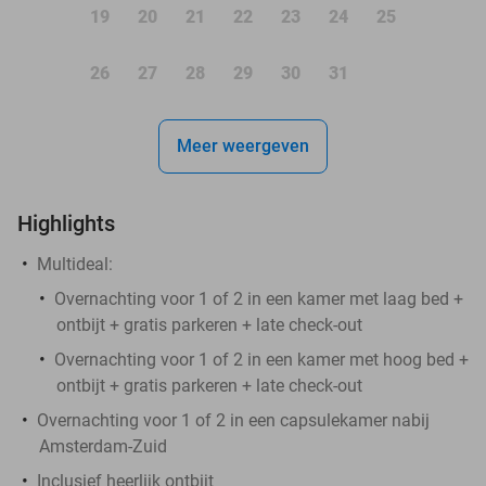
19
20
21
22
23
24
25
26
27
28
29
30
31
Meer weergeven
Highlights
Multideal:
Overnachting voor 1 of 2 in een kamer met laag bed +
ontbijt + gratis parkeren + late check-out
Overnachting voor 1 of 2 in een kamer met hoog bed +
ontbijt + gratis parkeren + late check-out
Overnachting voor 1 of 2 in een capsulekamer nabij
Amsterdam-Zuid
Inclusief heerlijk ontbijt