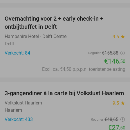
favorite_border
Overnachting voor 2 + early check-in +
6%
ontbijtbuffet in Delft
Hampshire Hotel - Delft Centre
9.6
star
Delft
Verkocht: 84
€155
,88
Regulier
€146
,50
Excl. ca. €4,50 p.p.p.n. toeristenbelasting
favorite_border
3-gangendiner à la carte bij Volkslust Haarlem
43%
Volkslust Haarlem
9.5
star
Haarlem
Verkocht: 433
€48
,65
Regulier
€27
,50