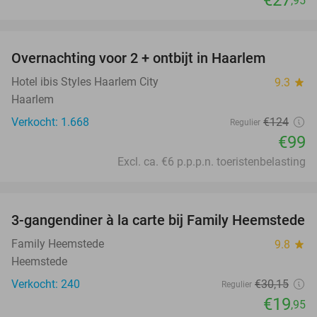
,95
favorite_border
Overnachting voor 2 + ontbijt in Haarlem
20%
Hotel ibis Styles Haarlem City
9.3
star
Haarlem
Verkocht: 1.668
€124
Regulier
€99
Excl. ca. €6 p.p.p.n. toeristenbelasting
favorite_border
3-gangendiner à la carte bij Family Heemstede
34%
Family Heemstede
9.8
star
Heemstede
Verkocht: 240
€30
,15
Regulier
€19
,95