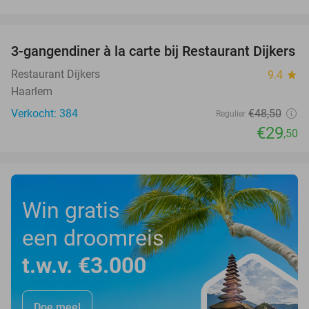
favorite_border
3-gangendiner à la carte bij Restaurant Dijkers
39%
Restaurant Dijkers
9.4
star
Haarlem
Verkocht: 384
€48
,50
Regulier
€29
,50
Win gratis
een droomreis
t.w.v. €3.000
Doe mee!