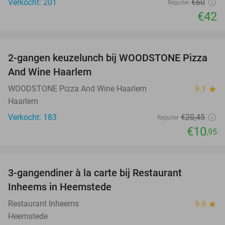
Verkocht: 201
€60
Regulier
€42
favorite_border
2-gangen keuzelunch bij WOODSTONE Pizza
46%
And Wine Haarlem
WOODSTONE Pizza And Wine Haarlem
9.1
star
Haarlem
Verkocht: 183
€20
,45
Regulier
€10
,95
favorite_border
3-gangendiner à la carte bij Restaurant
35%
Inheems in Heemstede
Restaurant Inheems
9.9
star
Heemstede