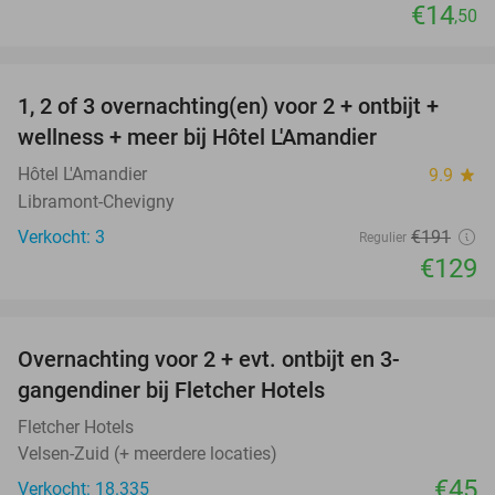
€14
,50
favorite_border
1, 2 of 3 overnachting(en) voor 2 + ontbijt +
32%
NEW
wellness + meer bij Hôtel L'Amandier
TODAY
Hôtel L'Amandier
9.9
star
Libramont-Chevigny
Verkocht: 3
€191
Regulier
€129
favorite_border
Overnachting voor 2 + evt. ontbijt en 3-
gangendiner bij Fletcher Hotels
Fletcher Hotels
Velsen-Zuid (+ meerdere locaties)
€45
Verkocht: 18.335