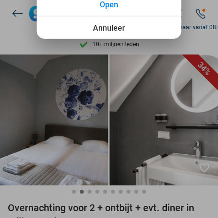
Open
7 dagen per week beschikbaar
Annuleer
Bereikbaar vanaf 08
10+ miljoen leden
9,4
op basis van
206.262 reviews
34%
Ontdek 15.000+ deals
7 dagen per week beschikbaar
10+ miljoen leden
favorite_border
Overnachting voor 2 + ontbijt + evt. diner in