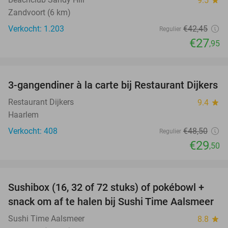
9.5
Zandvoort (6 km)
Verkocht: 1.203
€42
,45
Regulier
€27
,95
favorite_border
3-gangendiner à la carte bij Restaurant Dijkers
39%
Restaurant Dijkers
9.4
star
Haarlem
Verkocht: 408
€48
,50
Regulier
€29
,50
favorite_border
Sushibox (16, 32 of 72 stuks) of pokébowl +
43%
NEW
snack om af te halen bij Sushi Time Aalsmeer
TODAY
Sushi Time Aalsmeer
8.8
star