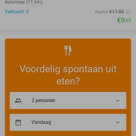
Aalsmeer (11 km)
Verkocht: 0
€17
,50
Regulier
€9
,95
Voordelig spontaan uit
eten?