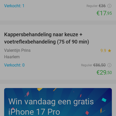
Verkocht: 1
€36
Regulier
€17
,95
favorite_border
Kappersbehandeling naar keuze +
66%
NEW
voetreflexbehandeling (75 of 90 min)
TODAY
Valentijn Prins
9.9
star
Haarlem
Verkocht: 0
€86
,50
Regulier
€29
,50
Win vandaag een gratis
iPhone 17 Pro