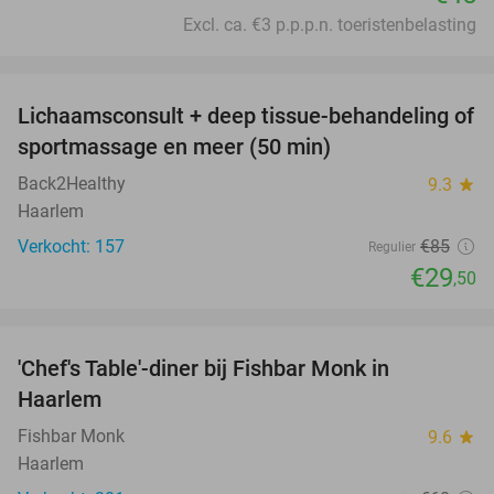
Excl. ca. €3 p.p.p.n. toeristenbelasting
favorite_border
Lichaamsconsult + deep tissue-behandeling of
65%
sportmassage en meer (50 min)
Back2Healthy
9.3
star
Haarlem
Verkocht: 157
€85
Regulier
€29
,50
favorite_border
'Chef's Table'-diner bij Fishbar Monk in
30%
Haarlem
Fishbar Monk
9.6
star
Haarlem