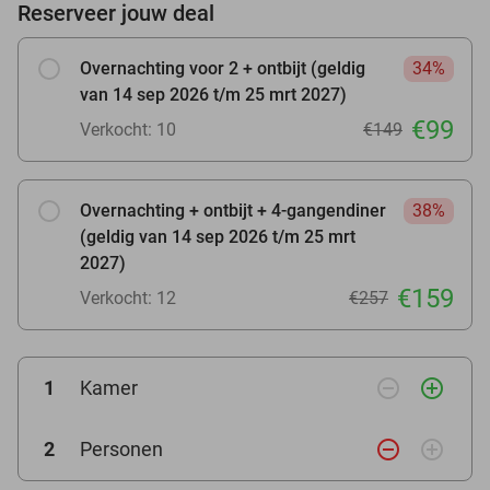
Reserveer jouw deal
Overnachting voor 2 + ontbijt (geldig
34%
van 14 sep 2026 t/m 25 mrt 2027)
€99
Verkocht: 10
€149
Overnachting + ontbijt + 4-gangendiner
38%
(geldig van 14 sep 2026 t/m 25 mrt
2027)
€159
Verkocht: 12
€257
remove_circle_outline
add_circle_outline
1
Kamer
remove_circle_outline
add_circle_outline
2
Personen