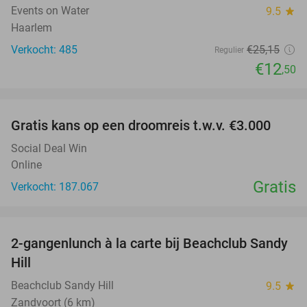
Events on Water
9.5
star
Haarlem
Verkocht: 485
€25
,15
Regulier
€12
,50
favorite_border
Gratis kans op een droomreis t.w.v. €3.000
Social Deal Win
Online
Gratis
Verkocht: 187.067
favorite_border
2-gangenlunch à la carte bij Beachclub Sandy
49%
Hill
Beachclub Sandy Hill
9.5
star
Zandvoort (6 km)