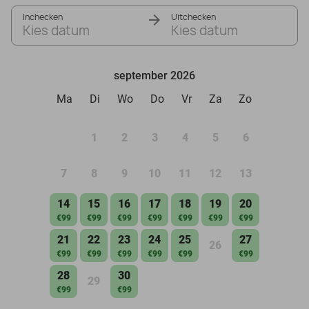
Inchecken
Uitchecken
Kies datum
Kies datum
september 2026
Ma
Di
Wo
Do
Vr
Za
Zo
1
2
3
4
5
6
7
8
9
10
11
12
13
14
15
16
17
18
19
20
€99
€99
€99
€99
€99
€99
€99
21
22
23
24
25
27
26
€99
€99
€99
€99
€99
€99
28
30
29
€99
€99