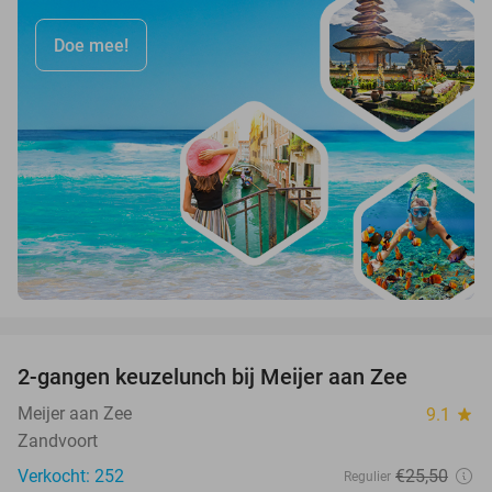
Doe mee!
favorite_border
2-gangen keuzelunch bij Meijer aan Zee
43%
Meijer aan Zee
9.1
star
Zandvoort
Verkocht: 252
€25
,50
Regulier