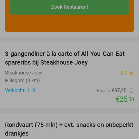
Zoek Restaurant
favorite_border
3-gangendiner à la carte of All-You-Can-Eat
32%
spareribs bij Steakhouse Joey
Steakhouse Joey
9.7
star
Hillegom (8 km)
Verkocht: 118
€37
,25
Regulier
€25
,50
favorite_border
Rondvaart (75 min) + evt. snacks en onbeperkt
50%
drankjes