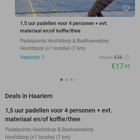
favorite_border
1,5 uur padellen voor 4 personen + evt.
materiaal en/of koffie/thee
Padelpoints Hoofddorp & Badhoevedorp
Hoofddorp (+1 locatie) (7 km)
Verkocht: 1
€36
Regulier
€17
,95
favorite_border
Deals in Haarlem
1,5 uur padellen voor 4 personen + evt.
50%
NEW
materiaal en/of koffie/thee
TODAY
Padelpoints Hoofddorp & Badhoevedorp
Hoofddorp (+1 locatie) (7 km)