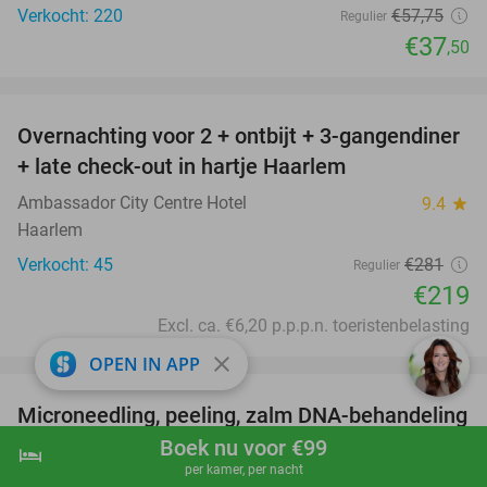
Verkocht: 220
€57
,75
Regulier
€37
,50
favorite_border
Overnachting voor 2 + ontbijt + 3-gangendiner
22%
+ late check-out in hartje Haarlem
Ambassador City Centre Hotel
9.4
star
Haarlem
Verkocht: 45
€281
Regulier
€219
Excl. ca. €6,20 p.p.p.n. toeristenbelasting
favorite_border
close
OPEN IN APP
Microneedling, peeling, zalm DNA-behandeling
50%
of mesotherapie
Boek nu voor €99
hotel
shopping_cart
Boek nu
navigate_next
per kamer, per nacht
Nerissa Beauty Haarlem
10.0
star