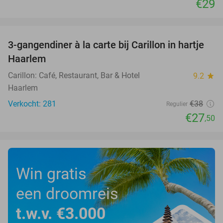
€29
favorite_border
3-gangendiner à la carte bij Carillon in hartje
28%
Haarlem
Carillon: Café, Restaurant, Bar & Hotel
9.2
star
Haarlem
Verkocht: 281
€38
Regulier
€27
,50
Win gratis
een droomreis
t.w.v. €3.000