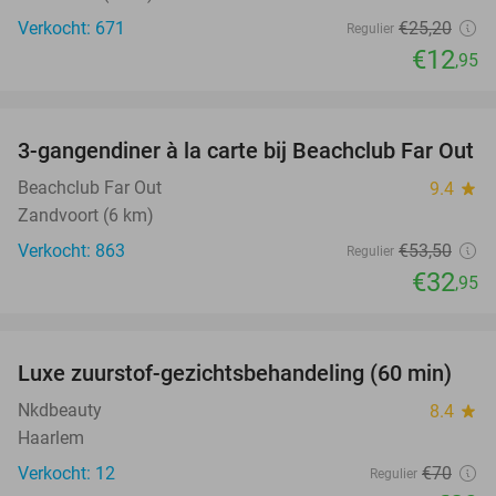
Verkocht: 671
€25
,20
Regulier
€12
,95
favorite_border
3-gangendiner à la carte bij Beachclub Far Out
38%
Beachclub Far Out
9.4
star
Zandvoort (6 km)
Verkocht: 863
€53
,50
Regulier
€32
,95
favorite_border
Luxe zuurstof-gezichtsbehandeling (60 min)
59%
Nkdbeauty
8.4
star
Haarlem
Verkocht: 12
€70
Regulier