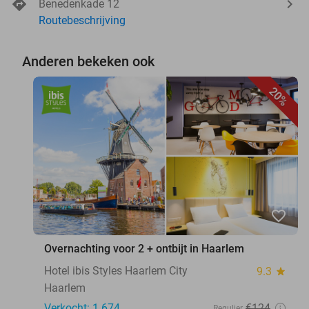
Benedenkade 12
Routebeschrijving
Anderen bekeken ook
20%
favorite_border
Overnachting voor 2 + ontbijt in Haarlem
Hotel ibis Styles Haarlem City
9.3
star
Haarlem
Verkocht: 1.674
€124
Regulier