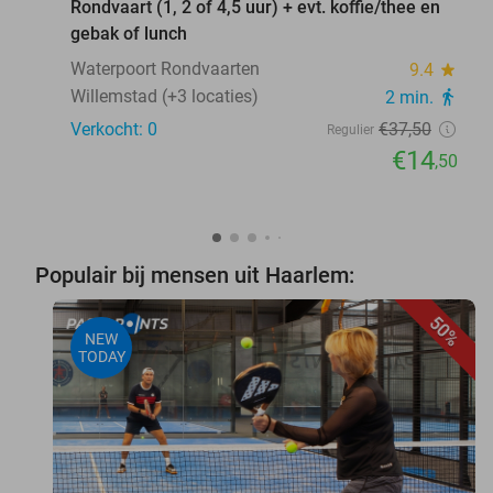
Rondvaart (1, 2 of 4,5 uur) + evt. koffie/thee en
gebak of lunch
Waterpoort Rondvaarten
9.4
star
Willemstad (+3 locaties)
2 min.
directions_walk
Verkocht: 0
€37
,50
Regulier
€14
,50
Populair bij mensen uit Haarlem:
50%
NEW
TODAY