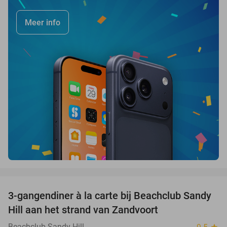
Meer info
favorite_border
3-gangendiner à la carte bij Beachclub Sandy
34%
Hill aan het strand van Zandvoort
Beachclub Sandy Hill
star