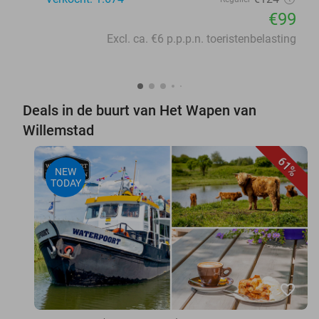
€99
Excl. ca. €6 p.p.p.n. toeristenbelasting
Deals in de buurt van Het Wapen van
Willemstad
61%
NEW
TODAY
favorite_border