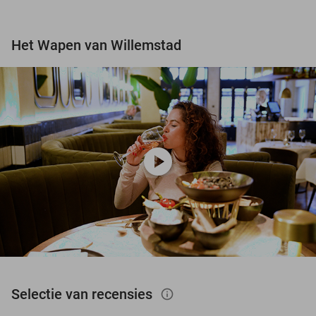
Het Wapen van Willemstad
play_circle
Selectie van recensies
info_outlined